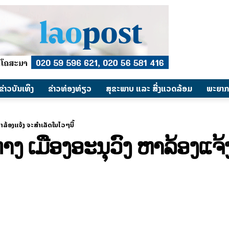
​ຂ່າວບັນເທິງ
​ຂ່າວທ່ອງທ່ຽວ
ສຸຂະພາບ ແລະ ສີ່ງແວດລ້ອມ
ພະຍາກ
ຫາລ້ອງແຈ້ງ ຈະສຳເລັດໃນໄວໆນີ້
າງ ເມືອງອະນຸວົງ ຫາລ້ອງແຈ