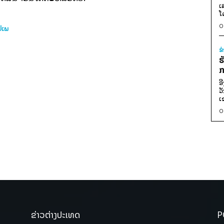
ເ
ໂ
0
ປ່ເພ
ຂ
ຮ
ກ
ອ
ວ
ເ
0
ຂ່າວຕ່າງປະເທດ
P