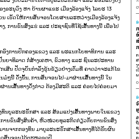
0
 ເມືອງອະນຸວົງ ຫາ ບ້ານຜາແຂະ ເມືອງລ້ອງແຈ້ງ ໄລຍະ 13
ມຄວນ ເຮັດໃຫ້ການສັນຈອນໂດຍສານລະຫວ່າງເມືອງລ້ອງແຈ້ງ
ຂ
ານຂົນສົ່ງແຮ່ ແລະ ປະຊາຊົນທີ່ໃຊ້ເສັ້ນທາງນີ້ ເພື່ອໄປ
ກ
ອ
ສ
ກ
ນຳຈາກອົງການປົກຄອງແຂວງ ແລະ ພະແນກໂຍທາທິການ ແລະ
ກ
ັດ ປັນຍາທິລາດ ກໍ່ສ້າງເຄຫາ, ຂົວທາງ ແລະ ຊົນລະປະທານ
ສ
ງ
ເສີນ ປັດຈຸບັນກຳລັງຂຸ້ນຂ້ຽວຢ່າງເຕັມທີ່ ຄາດວ່າຈະແກ້ໄຂ
ເ
ພ
ໆນີ້ ດັ່ງນັ້ນ, ການສັນຈອນໄປ-ມາຜ່ານເສັ້ນທາງນີ້ ໃນ
0
ນຜ່ານເສັ້ນທາງດັ່ງກ່າວ ຕ້ອງມີສະຕິ ແລະ ຄ່ອຍໄປຄ່ອຍມາ
ຂ
ຈ
ຫ
ງກອງທຶນບູລະນະຮັກສາ ແລະ ສ້ອມແປງເສັ້ນທາງພາຍໃນແຂວງ
ສ
ົມການຂົນສົ່ງສິນຄ້າ, ຫົວໜ່ວຍທຸລະກິດກ່ຽວກັບການຂົນສົ່ງ
ຖ
ຊ
ປະມານຈາກກອງທຶນ ມາບູລະນະຮັກສາເສັ້ນທາງທີ່ໄດ້ຮັບຜົນ
ຂ
ມາດສັນຈອນໄດ້ຕະຫລອດປີ.
ກ