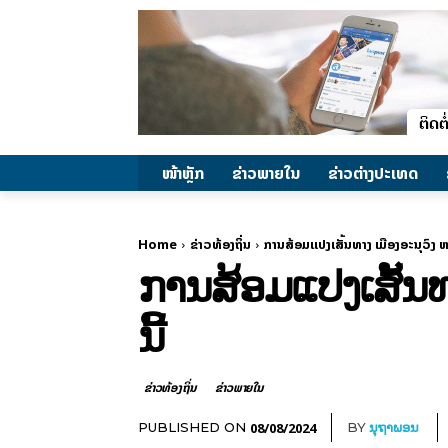
ໜ້າຫຼັກ
ຂ່າວພາຍ​ໃນ
ຂ່າວຕ່າງປະເທດ
Home
ຂ່າວທ້ອງຖິ່ນ
ການສ້ອມແປງເສັ້ນທາງ ເມືອງອະນຸວົງ 
ການສ້ອມແປງເສັ້ນທ
ນີ້
ຂ່າວທ້ອງຖິ່ນ
ຂ່າວພາຍ​ໃນ
08/08/2024
PUBLISHED ON
BY
ນຸຖາພອນ