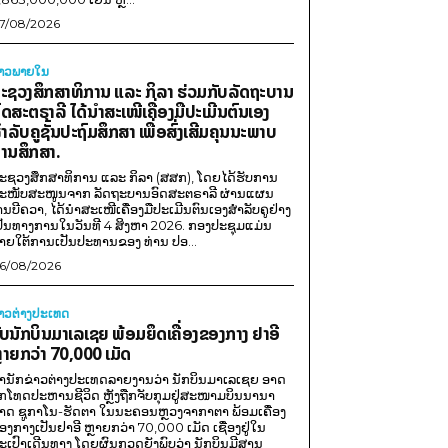
7/08/2026
່າວພາຍ​ໃນ
ະຊວງສຶກສາທິການ ແລະ ກິລາ ຮ່ວມກັບລັດຖະບານ
ົດສະຕຣາລີ ໄດ້ນຳສະເໜີເຄື່ອງມືປະເມີນຕົນເອງ
ຳລັບຄູຊັ້ນປະຖົມສຶກສາ ເພື່ອສົ່ງເສີມຄຸນນະພາບ
ານສຶກສາ.
ະຊວງສຶກສາທິການ ແລະ ກິລາ (ສສກ), ໂດຍໄດ້ຮັບການ
ະໜັບສະໜູນຈາກ ລັດຖະບານອົດສະຕຣາລີ ຜ່ານແຜນ
ານບີຄວາ, ໄດ້ນຳສະເໜີເຄື່ອງມືປະເມີນຕົນເອງສຳລັບຄູຢ່າງ
ປັນທາງການໃນວັນທີ 4 ສິງຫາ 2026. ກອງປະຊຸມແມ່ນ
າຍໃຕ້ການເປັນປະທານຂອງ ທ່ານ ປອ...
6/08/2026
່າວຕ່າງປະເທດ
ັບນັກບິນມາເລເຊຍ ພ້ອມຍຶດເຄື່ອງຂອງກາງ ຢາອີ
ຼາຍກວ່າ 70,000 ເມັດ
ຳນັກຂ່າວຕ່າງປະເທດລາຍງານວ່າ ນັກບິນມາເລເຊຍ ອາດ
ືກໂທດປະຫານຊີວິດ ຫຼັງຖືກຈັບກຸມຢູ່ສະໜາມບິນນານາ
າດ ຊູກາໂນ-ຮັດຕາ ໃນນະຄອນຫຼວງຈາກາຕາ ພ້ອມເຄື່ອງ
ອງກາງເປັນຢາອີ ຫຼາຍກວ່າ 70,000 ເມັດ ເຊື່ອງຢູ່ໃນ
ະເປົາເດີນທາງ ໂດຍຜົນກວດຍັງພົບວ່າ ນັກບິນມີສານ