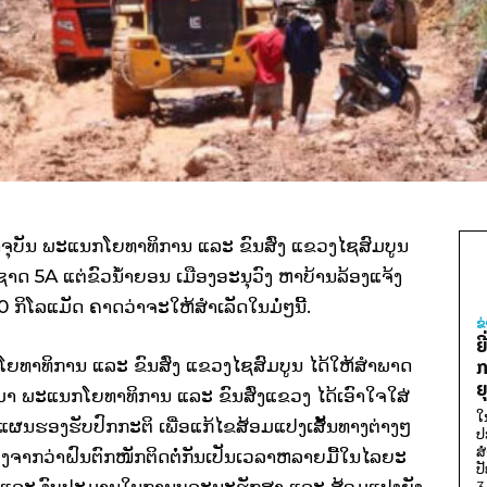
ັດຈຸບັນ ພະແນກໂຍທາທິການ ແລະ ຂົນສົ່ງ ແຂວງໄຊສົມບູນ
າດ 5A ແຕ່ຂົວນໍ້າຍອນ ເມືອງອະນຸວົງ ຫາບ້ານລ້ອງແຈ້ງ
ິໂລແມັດ ຄາດວ່າຈະໃຫ້ສໍາເລັດໃນມໍ່ໆນີ້.
ຂ
ຍ
ກໂຍທາທິການ ແລະ ຂົນສົ່ງ ແຂວງໄຊສົມບູນ ໄດ້ໃຫ້ສຳພາດ
ກ
ຍ
ນມາ ພະແນກໂຍທາທິການ ແລະ ຂົນສົ່ງແຂວງ ໄດ້ເອົາໃຈໃສ່
ໃ
ແຜນຮອງຮັບປົກກະຕິ ເພື່ອແກ້ໄຂສ້ອມແປງເສັ້ນທາງຕ່າງໆ
ປ
ສ
ຈາກວ່າຝົນຕົກໜັກຕິດຕໍ່ກັນເປັນເວລາຫລາຍມື້ໃນໄລຍະ
ປ
າສູງ ແລະ ງົບປະມານໃນການບູລະນະຮັກສາ ແລະ ສ້ອມແປງຍັງ
3