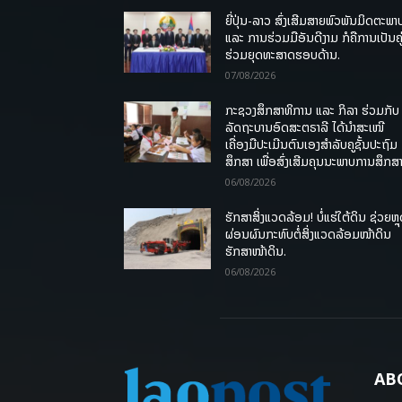
ຍີ່ປຸ່ນ-ລາວ ສົ່ງເສີມສາຍພົວພັນມິດຕະພາ
ແລະ ການຮ່ວມມືອັນດີງາມ ກໍຄືການເປັນຄູ
ຮ່ວມຍຸດທະສາດຮອບດ້ານ.
07/08/2026
ກະຊວງສຶກສາທິການ ແລະ ກິລາ ຮ່ວມກັບ
ລັດຖະບານອົດສະຕຣາລີ ໄດ້ນຳສະເໜີ
ເຄື່ອງມືປະເມີນຕົນເອງສຳລັບຄູຊັ້ນປະຖົມ
ສຶກສາ ເພື່ອສົ່ງເສີມຄຸນນະພາບການສຶກສາ
06/08/2026
ຮັກສາສິ່ງແວດລ້ອມ! ບໍ່ແຮ່ໃຕ້ດິນ ຊ່ວຍຫຼ
ຜ່ອນຜົນກະທົບຕໍ່ສິ່ງແວດລ້ອມໜ້າດິນ
ຮັກສາໜ້າດິນ.
06/08/2026
AB