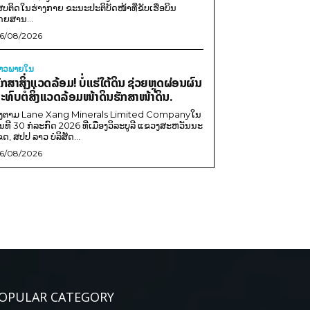
ສບຕິດໃນຮ່າງກາຍ ຂະນະປະຕິບັດໜ້າທີ່ຂັບເຮືອບິນ
ດຍສານ...
6/08/2026
່າວພາຍ​ໃນ
ັກສາສິ່ງແວດລ້ອມ! ບໍ່ແຮ່ໃຕ້ດິນ ຊ່ວຍຫຼຸດຜ່ອນຜົນ
ະທົບຕໍ່ສິ່ງແວດລ້ອມໜ້າດິນຮັກສາໜ້າດິນ.
ີງຕາມ Lane Xang Minerals Limited Companyໃນ
ັນທີ 30 ກໍລະກົດ 2026 ທີ່ເມືອງວິລະບູລີ ແຂວງສະຫວັນນະ
ຂດ, ສປປ ລາວ ບໍລິສັດ...
6/08/2026
OPULAR CATEGORY