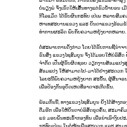
ບໍ່ພຽງພໍ ຈຶ່ງເຮັດໃຫ້ເສັ້ນທາງແຕ່ຂົວນໍ້າຍອນ
ກິໂລແມັດ ໄດ້ຮັບຜົນກະທົບ ເປ່ເພ ຫລາຍສົ
ຫາເທສະບານແຂວງ ແລະ ບັນດາແຂວງອ້ອມຂ້າງ, ກ
ທຳການຜະລິດ ພົບກັບຄວາມຫຍຸ້ງຍາກຫລາຍ.
ຕໍ່ສະພາບການດັ່ງກ່າວ ໂດຍໄດ້ຮັບການຊີ້
ຂົນສົ່ງ ແຂວງໄຊສົມບູນ ຈຶ່ງໄດ້ມອບໃຫ້ບໍລິສ
ຈຳກັດ ເປັນຜູ້ຮັບຜິດຊອບ ວຽກງານສ້ອມແປງສຸກ
ສ້ອມແປງ ໃຫ້ສາມາດໄປ-ມາໄດ້ຢ່າງສະດວກ ໃນມໍ່
ໄລຍະນີ້ພົບຄວາມຫຍຸ້ງຍາກ ສະນັ້ນ, ຜູ້ສັນຈອ
ເພື່ອປ້ອງກັນອຸບັດເຫດທີ່ອາດຈະເກີດຂຶ້ນ.
ພ້ອມກັນນີ້, ທາງແຂວງໄຊສົມບູນ ຍັງໄດ້ສ້າ
ຕື່ມອີກ ເພື່ອໃຫ້ບັນດາບໍລິສັດຂຸດຄົ້ນ, ສະມາຄ
ແຮ່ ມອບພັນທະເຂົ້າກອງທຶນ ເພື່ອນໍາເອົາງົບ
ກະທົບເປ່ເພ ໃນຕໍ່ໜ້າເພື່ອສະດວກ ແລະ ສາ