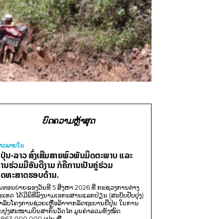
ບົດຄວາມຫຼ້າສຸດ
່າວພາຍ​ໃນ
ີ່ປຸ່ນ-ລາວ ສົ່ງເສີມສາຍພົວພັນມິດຕະພາບ ແລະ
ານຮ່ວມມືອັນດີງາມ ກໍຄືການເປັນຄູ່ຮ່ວມ
ຸດທະສາດຮອບດ້ານ.
ນຕອນບ່າຍຂອງວັນທີ 5 ສິງຫາ 2026 ທີ່ ກະຊວງການຕ່າງ
ະເທດ ໄດ້ມີພິທີລົງນາມເອກະສານແລກປ່ຽນ (ສະບັບປັບປຸງ)
ໍາລັບໂຄງການຊ່ວຍເຫຼືອລ້າຈາກລັດຖະບານຍີ່ປຸ່ນ ໃນການ
ັບປຸງສະໜາມບິນສາກົນວັດໄຕ ມູນຄ່າລວມທັງໝົດ
,863,000,000 ເຢນ ຫຼື...