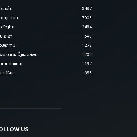
າວພາຍ​ໃນ
8487
າວຕ່າງປະເທດ
7003
າວທ້ອງຖິ່ນ
2484
ນາສາລະ
1547
າວເຫດການ
1278
ຂະພາບ ແລະ ສີ່ງແວດລ້ອມ
1203
າວການພັດທະນາ
1197
ມໄອທີລາວ
683
OLLOW US