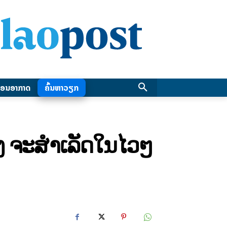
ອນອາກາດ
ຄົ້ນຫາວຽກ
້ງ ຈະສຳເລັດໃນໄວໆ