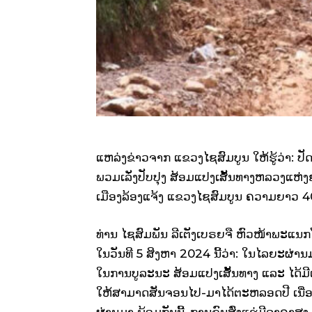
ແຫລ່ງຂ່າວຈາກ ແຂວງໄຊສົມບູນ ໃຫ້ຮູ້ວ່າ: ປ
ພວມເລັ່ງປັບປຸງ ສ້ອມແປງເສັ້ນທາງຫລວງແຫ່ງຊ
ເມືອງລ້ອງແຈ້ງ ແຂວງໄຊສົມບູນ ຄວາມຍາວ 40 ກ
ທ່ານ ໄຊສົມພັນ ລີເຕັງເບຣຍຈື ຫົວໜ້າພະແນ
ໃນວັນທີ 5 ສິງຫາ 2024 ນີ້ວ່າ: ໃນໄລຍະຜ່າ
ໃນການບູລະນະ ສ້ອມແປງເສັ້ນທາງ ແລະ ໄດ້ມີ
ໃຫ້ສາມາດສັນຈອນໄປ-ມາໄດ້ຕະຫລອດປີ ເນື່ອງ
ຜ່ານມາ ພ້ອມກັນນີ້, ການຂົນສົ່ງແຮ່ມີລາຄ