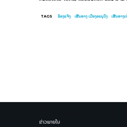
TAGS
ລ້ອງແຈ້ງ
ເສັ້ນທາງ ເມືອງອະນຸວົງ
ເສັ້ນທາງເ
ຂ່າວພາຍໃນ