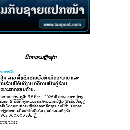
ບົດຄວາມຫຼ້າສຸດ
່າວພາຍ​ໃນ
ີ່ປຸ່ນ-ລາວ ສົ່ງເສີມສາຍພົວພັນມິດຕະພາບ ແລະ
ານຮ່ວມມືອັນດີງາມ ກໍຄືການເປັນຄູ່ຮ່ວມ
ຸດທະສາດຮອບດ້ານ.
ນຕອນບ່າຍຂອງວັນທີ 5 ສິງຫາ 2026 ທີ່ ກະຊວງການຕ່າງ
ະເທດ ໄດ້ມີພິທີລົງນາມເອກະສານແລກປ່ຽນ (ສະບັບປັບປຸງ)
ໍາລັບໂຄງການຊ່ວຍເຫຼືອລ້າຈາກລັດຖະບານຍີ່ປຸ່ນ ໃນການ
ັບປຸງສະໜາມບິນສາກົນວັດໄຕ ມູນຄ່າລວມທັງໝົດ
,863,000,000 ເຢນ ຫຼື...
7/08/2026