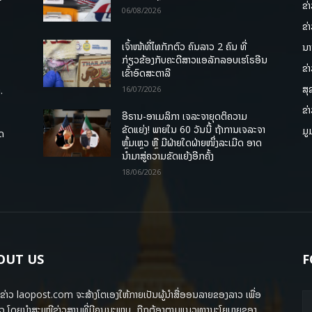
ຂ່
06/08/2026
ຂ່
ເຈົ້າໜ້າທີ່ໄທກັກຕົວ ຄົນລາວ 2 ຄົນ ທີ່
ນາ
ກ່ຽວຂ້ອງກັບຄະດີສາວແອລັກລອບເຮໂຣອີນ
ຂ່
ເຂົ້າອົດສະຕາລີ
ສຸ
.
16/07/2026
ຂ່
ອີຣານ-ອາເມລິກາ ເຈລະຈາຍຸດຕິຄວາມ
ຂັດແຍ່ງ! ພາຍໃນ 60 ວັນນີ້ ຖ້າການເຈລະຈາ
ມູ
ຸດ
ຫຼົ້ມເຫຼວ ຫຼື ມີຝ່າຍໃດຝ່າຍໜຶ່ງລະເມີດ ອາດ
ນໍາມາສູ່ຄວາມຂັດແຍ້ງອີກຄັ້ງ
18/06/2026
OUT US
F
ຂ່າວ laopost.com ຈະສ້າງໂຕເອງໃຫ້ກາຍເປັນຜູ້ນຳສື່ອອນລາຍຂອງລາວ ເພື່ອ
ວ ໂດຍນຳສະເໜີຂ່າວສານທີ່ມີຄຸນນະພາບ, ຖືກຕ້ອງຕາມແນວທາງນະໂຍບາຍຂອງ