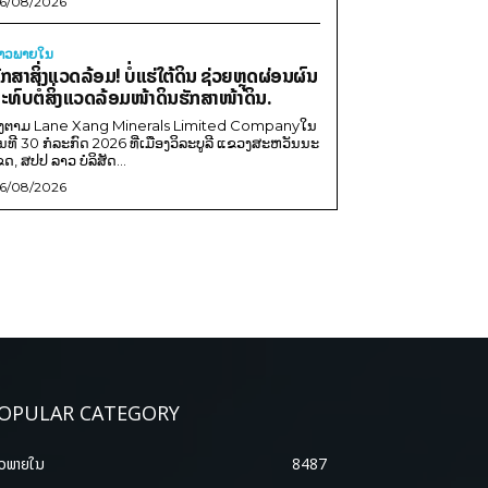
6/08/2026
່າວພາຍ​ໃນ
ັກສາສິ່ງແວດລ້ອມ! ບໍ່ແຮ່ໃຕ້ດິນ ຊ່ວຍຫຼຸດຜ່ອນຜົນ
ະທົບຕໍ່ສິ່ງແວດລ້ອມໜ້າດິນຮັກສາໜ້າດິນ.
ີງຕາມ Lane Xang Minerals Limited Companyໃນ
ັນທີ 30 ກໍລະກົດ 2026 ທີ່ເມືອງວິລະບູລີ ແຂວງສະຫວັນນະ
ຂດ, ສປປ ລາວ ບໍລິສັດ...
6/08/2026
OPULAR CATEGORY
າວພາຍ​ໃນ
8487