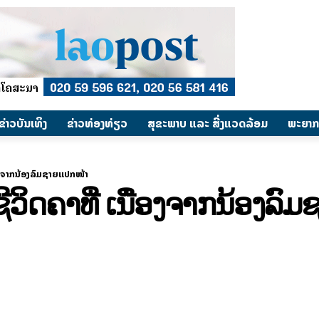
​ຂ່າວບັນເທິງ
​ຂ່າວທ່ອງທ່ຽວ
ສຸຂະພາບ ແລະ ສີ່ງແວດລ້ອມ
ພະຍາກ
ື່ອງຈາກນ້ອງລົມຊາຍແປກໜ້າ
ຊີວິດຄາທີ່ ເນື່ອງຈາກນ້ອງລ