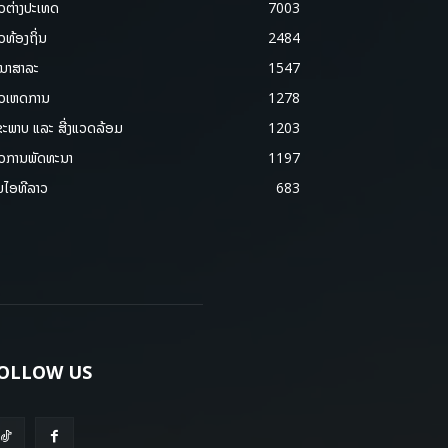
າວຕ່າງປະເທດ
7003
າວທ້ອງຖິ່ນ
2484
ນາສາລະ
1547
າວເຫດການ
1278
ຂະພາບ ແລະ ສີ່ງແວດລ້ອມ
1203
າວການພັດທະນາ
1197
ມໄອທີລາວ
683
OLLOW US