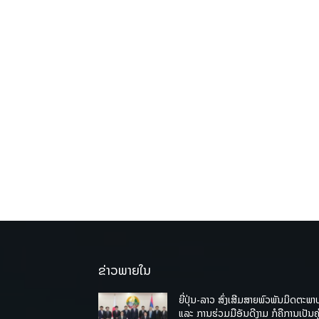
ຂ່າວພາຍໃນ
ຍີ່ປຸ່ນ-ລາວ ສົ່ງເສີມສາຍພົວພັນມິດຕະພາ
ແລະ ການຮ່ວມມືອັນດີງາມ ກໍຄືການເປັນຄູ