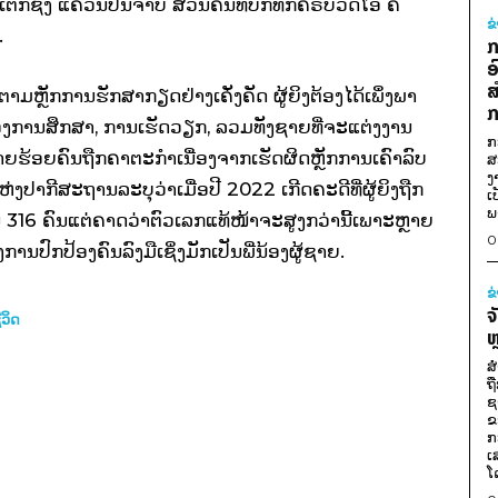
ຕັກຊິງ ແຄວ້ນປັນຈາບ ສ່ວນຄົນທີ່ບັກທຶກຄຣິບວີດີໂອ ຄື
ຂ
.
ກ
ອ
ສ
າມຫຼັກການຮັກສາກຽດຢ່າງເຄັ່ງຄັດ ຜູ້ຍິງຕ້ອງໄດ້ເພຶ່ງພາ
ກ
ລື່ອງການສຶກສາ, ການເຮັດວຽກ, ລວມທັງຊາຍທີ່ຈະແຕ່ງງານ
ກ
ຫຼາຍຮ້ອຍຄົນຖືກຄາຕະກຳເນື່ອງຈາກເຮັດຜິດຫຼັກການເຄົາລົບ
ສ
ງ
າກີສະຖານລະບຸວ່າເມື່ອປີ 2022 ເກີດຄະດີທີ່ຜູ້ຍິງຖືກ
ເ
ພ
16 ຄົນແຕ່ຄາດວ່າຕົວເລກແທ້ໜ້າຈະສູງກວ່ານີ້ເພາະຫຼາຍ
0
ານປົກປ້ອງຄົນລົງມືເຊິ່ງມັກເປັນພີ່ນ້ອງຜູ້ຊາຍ.
ຂ
ຈ
ີວິດ
ຫ
ສ
ຖ
ຊ
ຂ
ກ
ເ
ໂ