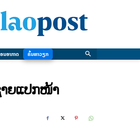
ອນອາກາດ
ຄົ້ນຫາວຽກ
ົມຊາຍແປກໜ້າ