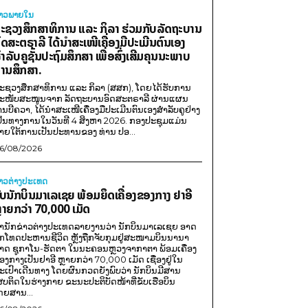
່າວພາຍ​ໃນ
ະຊວງສຶກສາທິການ ແລະ ກິລາ ຮ່ວມກັບລັດຖະບານ
ົດສະຕຣາລີ ໄດ້ນຳສະເໜີເຄື່ອງມືປະເມີນຕົນເອງ
ຳລັບຄູຊັ້ນປະຖົມສຶກສາ ເພື່ອສົ່ງເສີມຄຸນນະພາບ
ານສຶກສາ.
ະຊວງສຶກສາທິການ ແລະ ກິລາ (ສສກ), ໂດຍໄດ້ຮັບການ
ະໜັບສະໜູນຈາກ ລັດຖະບານອົດສະຕຣາລີ ຜ່ານແຜນ
ານບີຄວາ, ໄດ້ນຳສະເໜີເຄື່ອງມືປະເມີນຕົນເອງສຳລັບຄູຢ່າງ
ປັນທາງການໃນວັນທີ 4 ສິງຫາ 2026. ກອງປະຊຸມແມ່ນ
າຍໃຕ້ການເປັນປະທານຂອງ ທ່ານ ປອ...
6/08/2026
່າວຕ່າງປະເທດ
ັບນັກບິນມາເລເຊຍ ພ້ອມຍຶດເຄື່ອງຂອງກາງ ຢາອີ
ຼາຍກວ່າ 70,000 ເມັດ
ຳນັກຂ່າວຕ່າງປະເທດລາຍງານວ່າ ນັກບິນມາເລເຊຍ ອາດ
ືກໂທດປະຫານຊີວິດ ຫຼັງຖືກຈັບກຸມຢູ່ສະໜາມບິນນານາ
າດ ຊູກາໂນ-ຮັດຕາ ໃນນະຄອນຫຼວງຈາກາຕາ ພ້ອມເຄື່ອງ
ອງກາງເປັນຢາອີ ຫຼາຍກວ່າ 70,000 ເມັດ ເຊື່ອງຢູ່ໃນ
ະເປົາເດີນທາງ ໂດຍຜົນກວດຍັງພົບວ່າ ນັກບິນມີສານ
ສບຕິດໃນຮ່າງກາຍ ຂະນະປະຕິບັດໜ້າທີ່ຂັບເຮືອບິນ
ດຍສານ...