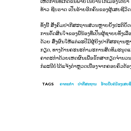
ເຫດການທີ່ເກີດຂຶ້ນພາຍໃນບ້ານໃກ້ເມືອງໂຕບາ ເ
ທ້າວ ຊີບຣາດ ເປັນອ້າຍອີກຄົນຂອງຜູ້ເສຍຊີວິດ
ທັງນີ້ ສັງຄົມປາກີສະຖານສ່ວນຫຼາຍຍັງປະຕິບັດຕ
ການຕັດສິນໃຈຂອງພີ່ນ້ອງທີ່ເປັນຜູ້ຊາຍບທັງເ
ດ້ວຍ ສົ່ງຜົນໃຫ້ແຕ່ລະປີມີຜູ້ຍິງປາກີສະຖານ
ກຽດ, ທາງດ້ານຄະນະກຳມະການສິດທິມະນຸດແຫ່ງປ
ຄາຕະກຳດ້ວຍເຫດຜົນເພື່ອຮັກສາກຽດຈຳນວນ 3
ກໍລະນີບໍ່ໄດ້ແຈ້ງຕຳຫຼວດເນື່ອງຈາກຄອບຄົວຕ້ອງກ
TAGS
ຄາຕະກຳ
ປາກີສະຖານ
ອ້າຍບີບຄໍນ້ອງເສຍຊ