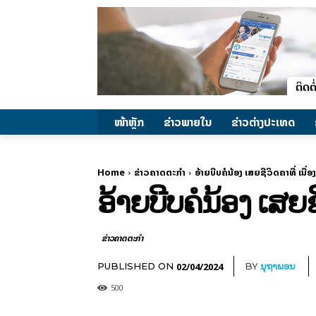
ໜ້າຫຼັກ
ຂ່າວພາຍ​ໃນ
ຂ່າວຕ່າງປະເທດ
Home
ຂ່າວຄາດຕະກຳ
ອ້າຍບີບຄໍນ້ອງ ເສຍຊີວິດຄາທີ່ ເນ
ອ້າຍບີບຄໍນ້ອງ ເສຍ
ຂ່າວຄາດຕະກຳ
02/04/2024
PUBLISHED ON
BY
ນຸຖາພອນ
500