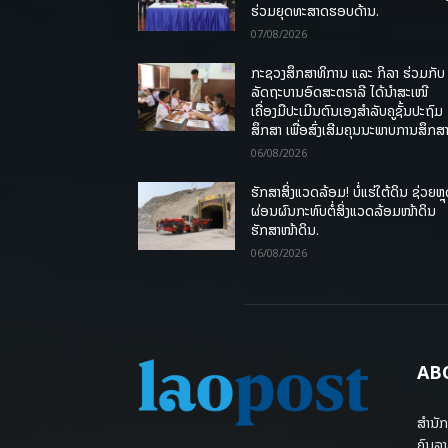
ຮ່ວມຍຸດທະສາດຮອບດ້ານ.
07/08/2026
ກະຊວງສຶກສາທິການ ແລະ ກິລາ ຮ່ວມກັບ
ລັດຖະບານອົດສະຕຣາລີ ໄດ້ນຳສະເໜີ
ເຄື່ອງມືປະເມີນຕົນເອງສຳລັບຄູຊັ້ນປະຖົມ
ສຶກສາ ເພື່ອສົ່ງເສີມຄຸນນະພາບການສຶກສາ
06/08/2026
ຮັກສາສິ່ງແວດລ້ອມ! ບໍ່ແຮ່ໃຕ້ດິນ ຊ່ວຍຫຼ
ຜ່ອນຜົນກະທົບຕໍ່ສິ່ງແວດລ້ອມໜ້າດິນ
ຮັກສາໜ້າດິນ.
06/08/2026
AB
ສຳນັກ
ຄົນລາ