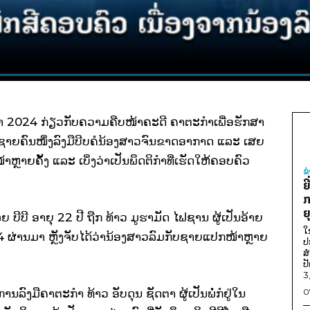
ສາ 2024 ກ່ຽວກັບຄວາມຄືບໜ້າຄະດີ ຄາຕະກຳເພື່ອຮັກສາ
າຍຄົນໜຶ່ງລົງມືບີບຄໍນ້ອງສາວຈົນຂາດອາກາດ ແລະ ເສຍ
ຫຼາຍຄັ້ງ ແລະ ເບິ່ງວ່າເປັນພຶດຕິກຳທີ່ເຮັດໃຫ້ຄອບຄົວ
ຂ
ຍ
ກ
ຍ
 ບີບີ ອາຍຸ 22 ປີ ຖືກ ທ້າວ ມູຮາມັດ ໄຟຊານ ຜູ້ເປັນອ້າຍ
ໃ
4 ຜ່ານມາ ຫຼັງຈັບໄດ້ວ່ານ້ອງສາວລົມກັບຊາຍແປກໜ້າຫຼາຍ
ປ
ສ
ປ
3
ລົງມືຄາຕະກຳ ທ້າວ ອັບດຸນ ຊັດຕາ ຜູ້ເປັນພໍ່ກໍຢູ່ໃນ
0