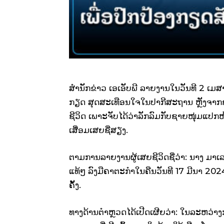
ສຳນັກຂ່າວ ເອເອັບພີ ລາຍງານໃນວັນທີ 2 ເມ
ກຽດ ສຸດສະເທືອນໃຈໃນປາກີສະຖານ ຫຼັງຈາກຊ
ຊີວິດ ເພາະຈັບໄດ້ວ່າລັກລົມກັບຊາຍໜຸ່ມແປກໜ້າ
ເສື່ອມເສຍຊື່ສຽງ.
ຕາມການລາຍງານຜູ້ເສຍຊີວິດຊື່ວ່່າ: ນາງ ມາເລຍ
ແທ້ໆ ລົງມືຄາຕະກຳໃນຄືນວັນທີ 17 ມີນາ 202
ຄັ້ງ.
ທາງດ້ານຕຳຫຼວດໄດ້ເປີດເຜີຍວ່າ: ໃນລະຫວ່າງການ