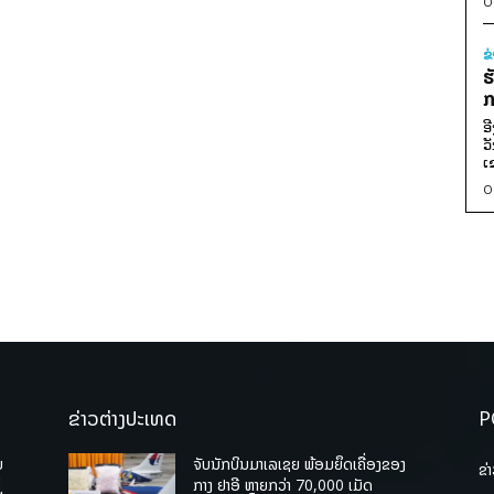
0
ຂ
ຮ
ກ
ອ
ວ
ເ
0
ຂ່າວຕ່າງປະເທດ
P
ບ
ຈັບນັກບິນມາເລເຊຍ ພ້ອມຍຶດເຄື່ອງຂອງ
ຂ່
່
ກາງ ຢາອີ ຫຼາຍກວ່າ 70,000 ເມັດ