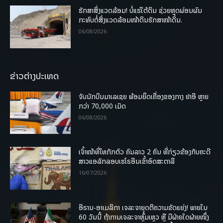
ຮັກສາສິ່ງແວດລ້ອມ! ບໍ່ແຮ່ໃຕ້ດິນ ຊ່ວຍຫຼຸດຜ່ອນຜົນ
ກະທົບຕໍ່ສິ່ງແວດລ້ອມໜ້າດິນຮັກສາໜ້າດິນ.
06/08/2026
ຂ່າວຕ່າງປະເທດ
ຈັບນັກບິນມາເລເຊຍ ພ້ອມຍຶດເຄື່ອງຂອງກາງ ຢາອີ ຫຼາຍ
ກວ່າ 70,000 ເມັດ
06/08/2026
ເຈົ້າໜ້າທີ່ໄທກັກຕົວ ຄົນລາວ 2 ຄົນ ທີ່ກ່ຽວຂ້ອງກັບຄະດີ
ສາວແອລັກລອບເຮໂຣອີນເຂົ້າອົດສະຕາລີ
16/07/2026
ອີຣານ-ອາເມລິກາ ເຈລະຈາຍຸດຕິຄວາມຂັດແຍ່ງ! ພາຍໃນ
60 ວັນນີ້ ຖ້າການເຈລະຈາຫຼົ້ມເຫຼວ ຫຼື ມີຝ່າຍໃດຝ່າຍໜຶ່ງ