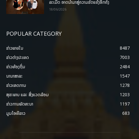
ລະເມີດ ອາດນໍາມາສູ່ຄວາມຂັດແຍ້ງອີກຄັ້ງ
18/06/2026
POPULAR CATEGORY
ຂ່າວພາຍ​ໃນ
8487
ຂ່າວຕ່າງປະເທດ
7003
ຂ່າວທ້ອງຖິ່ນ
2484
ນານາສາລະ
1547
ຂ່າວເຫດການ
1278
ສຸຂະພາບ ແລະ ສີ່ງແວດລ້ອມ
1203
ຂ່າວການພັດທະນາ
1197
ມູມໄອທີລາວ
683