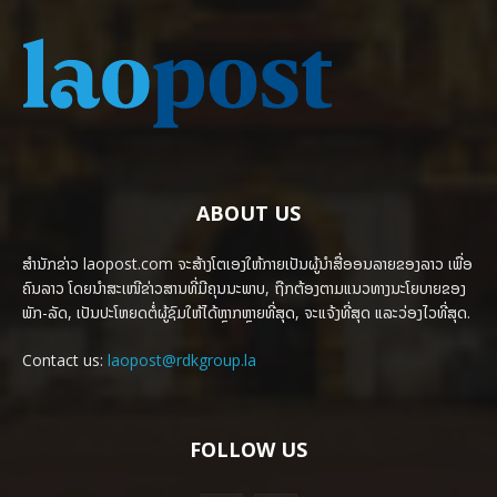
ABOUT US
ສຳນັກຂ່າວ laopost.com ຈະສ້າງໂຕເອງໃຫ້ກາຍເປັນຜູ້ນຳສື່ອອນລາຍຂອງລາວ ເພື່ອ
ຄົນລາວ ໂດຍນຳສະເໜີຂ່າວສານທີ່ມີຄຸນນະພາບ, ຖືກຕ້ອງຕາມແນວທາງນະໂຍບາຍຂອງ
ພັກ-ລັດ, ເປັນປະໂຫຍດຕໍ່ຜູ້ຊົມໃຫ້ໄດ້ຫຼາກຫຼາຍທີ່ສຸດ, ຈະແຈ້ງທີ່ສຸດ ແລະວ່ອງໄວທີ່ສຸດ.
Contact us:
laopost@rdkgroup.la
FOLLOW US