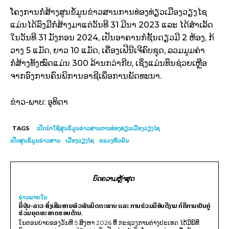
ໂຄງການກໍ່ສ້າງສູນຂໍ້ມູນຂ່າວສານການທ່ອງທ່ຽວເມືອງວຽງໄຊ
ແມ່ນໄດ້ລົງມືກໍ່ສ້າງມາແຕ່ວັນທີ 31 ມີນາ 2023 ແລະ ໄດ້ສຳເລັດ
ໃນວັນທີ 31 ມັງກອນ 2024, ເປັນອາຄານກໍ່ຊັ້ນດຽວມີ 2 ຫ້ອງ, ກ້
ວາງ 5 ແມັດ, ຍາວ 10 ແມັດ, ເຄື່ອງເຟີນີເຈີຄົບຊຸດ, ລວມມູມຄ່າ
ກໍ່ສ້າງທັງໝົດແມ່ນ 300 ລ້ານກວ່າກີບ, ເຊິ່ງແມ່ນທຶນຊ່ວຍເຫຼືອ
ຈາກອົງການຄົນພິການອາຊີເພຶ່ອການພັດທະນາ.
ຂ່າວ-ພາບ: ອຸທິດາ
TAGS
ເປີດນຳໃຊ້ສູນຂໍ້ມູນຂ່າວສານການທ່ອງທ່ຽວເມືອງວຽງໄຊ
ເປີດສູນຂໍ້ມູນຂ່າວສານ
ເມືອງວຽງໄຊ
ແຂວງຫົວພັນ
ບົດຄວາມຫຼ້າສຸດ
ຂ່າວພາຍ​ໃນ
ຍີ່ປຸ່ນ-ລາວ ສົ່ງເສີມສາຍພົວພັນມິດຕະພາບ ແລະ ການຮ່ວມມືອັນດີງາມ ກໍຄືການເປັນຄູ່
ຮ່ວມຍຸດທະສາດຮອບດ້ານ.
ໃນຕອນບ່າຍຂອງວັນທີ 5 ສິງຫາ 2026 ທີ່ ກະຊວງການຕ່າງປະເທດ ໄດ້ມີພິທີ