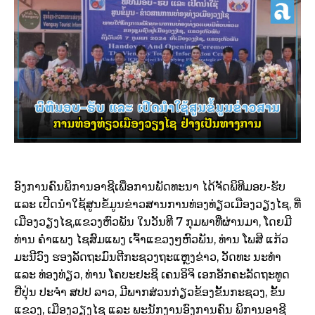
ອົງການຄົນພິການອາຊີເພື່ອການພັດທະນາ ໄດ້ຈັດພິທີມອບ-ຮັບ
ແລະ ເປີດນຳໃຊ້ສູນຂໍ້ມູນຂ່າວສານການທ່ອງທ່ຽວເມືອງວຽງໄຊ, ທີ່
ເມືອງວຽງໄຊ,ແຂວງຫົວພັນ ໃນວັນທີ 7 ກຸມພາທີ່ຜ່ານມາ, ໂດຍມີ
ທ່ານ ຄຳແພງ ໄຊສົມແພງ ເຈົ້າແຂວງໆຫົວພັນ, ທ່ານ ໂພສີ ແກ້ວ
ມະນີວົງ ຮອງລັດຖະມົນຕີກະຊວງຖະແຫຼງຂ່າວ, ວັດທະ ນະທຳ
ແລະ ທ່ອງທ່ຽວ, ທ່ານ ໂຄບະຢະຊິ ເຄນອິຈິ ເອກອັກຄະລັດຖະທູດ
ຢີ່ປຸ່ນ ປະຈຳ ສປປ ລາວ, ມີພາກສ່ວນກ່ຽວຂ້ອງຂັ້ນກະຊວງ, ຂັ້ນ
ແຂວງ, ເມືອງວຽງໄຊ ແລະ ພະນັກງານອົງການຄົນ ພິການອາຊີ