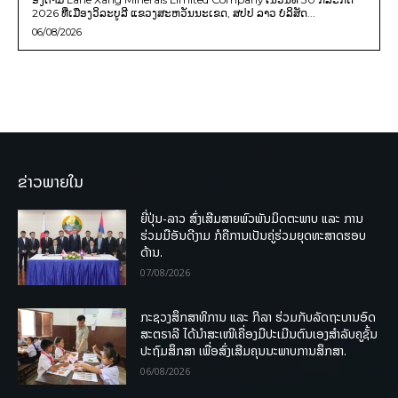
2026 ທີ່ເມືອງວິລະບູລີ ແຂວງສະຫວັນນະເຂດ, ສປປ ລາວ ບໍລິສັດ...
06/08/2026
ຂ່າວພາຍໃນ
ຍີ່ປຸ່ນ-ລາວ ສົ່ງເສີມສາຍພົວພັນມິດຕະພາບ ແລະ ການ
ຮ່ວມມືອັນດີງາມ ກໍຄືການເປັນຄູ່ຮ່ວມຍຸດທະສາດຮອບ
ດ້ານ.
07/08/2026
ກະຊວງສຶກສາທິການ ແລະ ກິລາ ຮ່ວມກັບລັດຖະບານອົດ
ສະຕຣາລີ ໄດ້ນຳສະເໜີເຄື່ອງມືປະເມີນຕົນເອງສຳລັບຄູຊັ້ນ
ປະຖົມສຶກສາ ເພື່ອສົ່ງເສີມຄຸນນະພາບການສຶກສາ.
06/08/2026