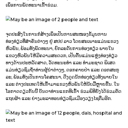
ເພຶ່ອການພັດທະນາເຂົ້າຮ່ວມ.
ຈຸດປະສົງໃນການກໍ່ສ້າງເພຶ່ອເປັນການສະໜອງຂໍ້ມູນການ
ທ່ອງທ່ຽວທີ່ສຳຄັນຕ່າງໆ ຢູ່ ສປປ ລາວ ໂດຍສະເພາະແມ່ນແຂວງ
ຫົວພັນ, ພ້ອມທັງພັດທະນາ, ຍົກລະດັບການທ່ອງທຽ່ວ ພາຍໃນ
ແຂວງຫົວພັນໃຫ້ມີຄວາມສະດວກ, ເປັນຕົ້ນແມ່ນແຫຼ່ງທ່ອງທ່ຽວ
ທາງດ້ານປະຫວັດສາດ, ວັດທະນະທຳ ແລະ ທຳມະຊາດ ພິເສດ
ແມ່ນທ່ຽວຊົມຖ້ຳທ່ານຜູ້ນຳຕ່າງໆ, ດອກຄາຍປ່າ ແລະ ດອກສະກຸ
ລະ, ພ້ອມທັງເປັນການໂຄສະນາ, ດືງດູດນັກທ່ອງທ່ຽວທັງພາຍໃນ
ແລະ ຕ່າງປະເທດໃຫ້ເຂົ້າມາແຂວງຫົວພັນໃຫ້ນັບມື້ຫຼາຍຂື້ນ. ໃນ
ໂອກາດດຽວກັນນີ້ ບັນດາທ່ານແຂກທີເຂົ້າ ຮ່ວມພິທີຍັງໄດ້ຮ່ວມຕັດ
ແຖບຜ້າ ແລະ ຍ່າງມະລາທອນທ່ຽວຊົມເມືອງວຽງໄຊຕື່ມອີກ.