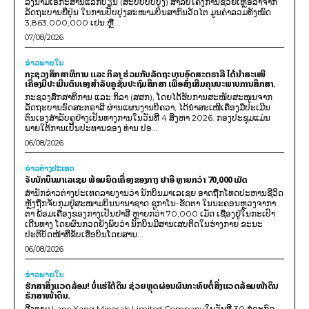
ລົງນາມເອກະສານແລກປ່ຽນ (ສະບັບປັບປຸງ) ສໍາລັບໂຄງການຊ່ວຍເຫຼືອລ້າຈາກ
ລັດຖະບານຍີ່ປຸ່ນ ໃນການປັບປຸງສະໜາມບິນສາກົນວັດໄຕ ມູນຄ່າລວມທັງໝົດ
3,863,000,000 ເຢນ ຫຼື...
07/08/2026
ຂ່າວພາຍ​ໃນ
ກະຊວງສຶກສາທິການ ແລະ ກິລາ ຮ່ວມກັບລັດຖະບານອົດສະຕຣາລີ ໄດ້ນຳສະເໜີ
ເຄື່ອງມືປະເມີນຕົນເອງສຳລັບຄູຊັ້ນປະຖົມສຶກສາ ເພື່ອສົ່ງເສີມຄຸນນະພາບການສຶກສາ.
ກະຊວງສຶກສາທິການ ແລະ ກິລາ (ສສກ), ໂດຍໄດ້ຮັບການສະໜັບສະໜູນຈາກ
ລັດຖະບານອົດສະຕຣາລີ ຜ່ານແຜນງານບີຄວາ, ໄດ້ນຳສະເໜີເຄື່ອງມືປະເມີນ
ຕົນເອງສຳລັບຄູຢ່າງເປັນທາງການໃນວັນທີ 4 ສິງຫາ 2026. ກອງປະຊຸມແມ່ນ
ພາຍໃຕ້ການເປັນປະທານຂອງ ທ່ານ ປອ...
06/08/2026
ຂ່າວຕ່າງປະເທດ
ຈັບນັກບິນມາເລເຊຍ ພ້ອມຍຶດເຄື່ອງຂອງກາງ ຢາອີ ຫຼາຍກວ່າ 70,000 ເມັດ
ສຳນັກຂ່າວຕ່າງປະເທດລາຍງານວ່າ ນັກບິນມາເລເຊຍ ອາດຖືກໂທດປະຫານຊີວິດ
ຫຼັງຖືກຈັບກຸມຢູ່ສະໜາມບິນນານາຊາດ ຊູກາໂນ-ຮັດຕາ ໃນນະຄອນຫຼວງຈາກາ
ຕາ ພ້ອມເຄື່ອງຂອງກາງເປັນຢາອີ ຫຼາຍກວ່າ 70,000 ເມັດ ເຊື່ອງຢູ່ໃນກະເປົາ
ເດີນທາງ ໂດຍຜົນກວດຍັງພົບວ່າ ນັກບິນມີສານເສບຕິດໃນຮ່າງກາຍ ຂະນະ
ປະຕິບັດໜ້າທີ່ຂັບເຮືອບິນໂດຍສານ...
06/08/2026
ຂ່າວພາຍ​ໃນ
ຮັກສາສິ່ງແວດລ້ອມ! ບໍ່ແຮ່ໃຕ້ດິນ ຊ່ວຍຫຼຸດຜ່ອນຜົນກະທົບຕໍ່ສິ່ງແວດລ້ອມໜ້າດິນ
ຮັກສາໜ້າດິນ.
ອີງຕາມ Lane Xang Minerals Limited Companyໃນວັນທີ 30 ກໍລະກົດ