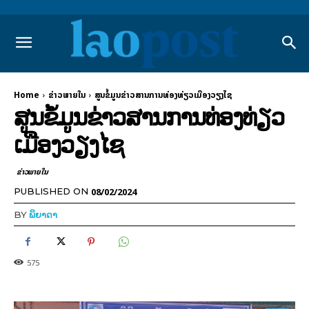
Home
ຂ່າວພາຍ​ໃນ
ສູນຂໍ້ມູນຂ່າວສານການທ່ອງທ່ຽວເມືອງວຽງໄຊ
ສູນຂໍ້ມູນຂ່າວສານການທ່ອງທ່ຽວ
ເມືອງວຽງໄຊ
ຂ່າວພາຍ​ໃນ
08/02/2024
PUBLISHED ON
BY
ພິຍາດາ
575