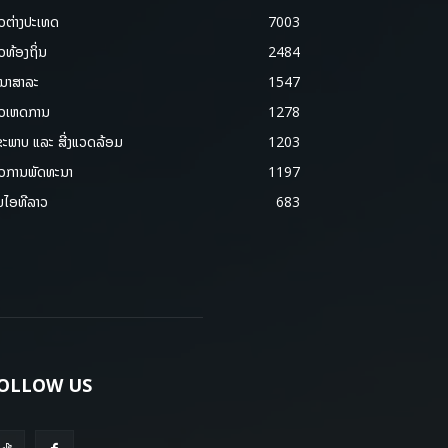
າວຕ່າງປະເທດ
7003
າວທ້ອງຖິ່ນ
2484
ນາສາລະ
1547
າວເຫດການ
1278
ຂະພາບ ແລະ ສີ່ງແວດລ້ອມ
1203
າວການພັດທະນາ
1197
ມໄອທີລາວ
683
OLLOW US