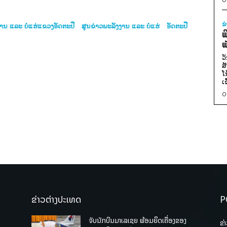
ຂ
ານ ແລະ ບໍ່ແຮ່ແຂວງອັດຕະປື
ສູນຂ່າວພະລັງງານ ແລະ ບໍ່ແຮ່
ອັດຕະປື
ພ
ພ
ວ
ສ
ໂ
ເ
0
ຂ່າວຕ່າງປະເທດ
P
ຈັບນັກບິນມາເລເຊຍ ພ້ອມຍຶດເຄື່ອງຂອງ
ຂ່