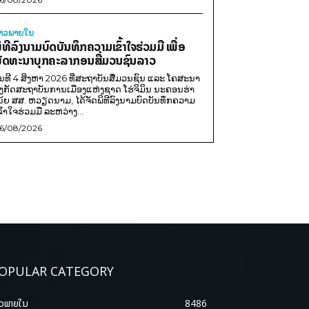
່າວພາຍ​ໃນ
ິທີລົງນາມບົດບັນທຶກຄວາມເຂົ້າໃຈຮ່ວມມື ເພື່ອ
ັດທະນາບຸກຄະລາກອນສື່ມວນຊົນລາວ
ັນທີ 4 ສິງຫາ 2026 ທີ່ສະຖາບັນສື່ມວນຊົນ ແລະ ໂຄສະນາ
ັງກັດສະຖາບັນການເມືອງແຫ່ງຊາດ ໂຮ່ຈິມິນ ນະຄອນຮ່າ
ນ້ຍ ສສ. ຫວຽດນາມ, ໄດ້ຈັດພິທີລົງນາມບົດບັນທຶກຄວາມ
ຂົ້າໃຈຮ່ວມມື ລະຫວ່າງ...
6/08/2026
OPULAR CATEGORY
າວພາຍ​ໃນ
8486