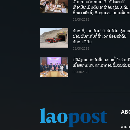
ລັດຖະບານອົດສະຕຣາລີ ໄດ້ນຳສະເໜີ
ເຄື່ອງມືປະເມີນຕົນເອງສຳລັບຄູຊັ້ນປະຖົມ
ສຶກສາ ເພື່ອສົ່ງເສີມຄຸນນະພາບການສຶກສາ
06/08/2026
ຮັກສາສິ່ງແວດລ້ອມ! ບໍ່ແຮ່ໃຕ້ດິນ ຊ່ວຍຫຼ
ຜ່ອນຜົນກະທົບຕໍ່ສິ່ງແວດລ້ອມໜ້າດິນ
ຮັກສາໜ້າດິນ.
06/08/2026
ພິທີລົງນາມບົດບັນທຶກຄວາມເຂົ້າໃຈຮ່ວມມ
ເພື່ອພັດທະນາບຸກຄະລາກອນສື່ມວນຊົນ
06/08/2026
AB
ສຳນັກ