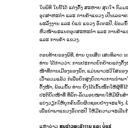
ໃນພິທີ ໃນນີ້ໄດ້ ແຕ່ງຕັ້ງ ສະຫາຍ ສຸດໃຈ 
ອຸດສາຫະກຳ ແລະ ການຄ້າແຂວງ ເປັນເລຂາຄະ
ພະລັງງານ ແລະ ບໍ່ແຮ່ ແຂວງ ອັດຕະປື, ພ້ອມນັ
ຫົວໜ້າພະແນກອຸດສະຫະກໍາ ແລະ ການຄ້າແຂວ
ແລະ ການຄ້າ ແຂວງ.
ຕອນທ້າຍຂອງພິທີ, ທ່ານ ບຸນເສີດ ເສດທິລາດ ຮອງເ
ທ່ານ ໄດ້ກ່າວວ່າ: ການປະກາດຍົກຍ້າຍແຕ່ງຕັ້ງ
ໜ້າທີ່ການເມືອງຂອງພັກ, ແມ່ນພາວະວິໃສຂອ
ເວົ້າລວມແລ້ວ ກໍເພື່ອຍົກສູງບົດບາດການນໍາ
ຕັ້ງໜ້າ, ພ້ອມນັ້ນ ທ່ານ ຍັງໄດ້ເນັ້ນໜັກໃຫ້ຜູ້ທີ່ໄ
ປະຕິບັດໜ້າທີ່ ທີ່ພັກ-ລັດມອບໝາຍໃຫ້ມີຜົນສ
ແບ່ງວຽກໃຫ້ບຸກຄົນຮັບຜິດຊອບຢ່າງຈະແຈ້ງ, ພ້
ເພື່ອນໍາພາແຂວງອັດຕະປື ໃຫ້ມີຄວາມຈະເລີນກ້າວ
ສູນຂ່າວພະລັງງານ ແລະ ບໍ່ແຮ່
ແຫຼ່ງຂ່າວ