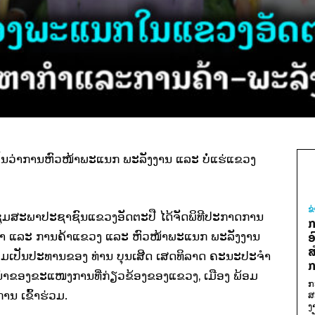
ງເປັນວ່າການຫົວໜ້າພະແນກ ພະລັງງານ ແລະ ບໍ່ແຮ່ແຂວງ
ຂ
ປະຊຸມສະພາປະຊາຊົນແຂວງອັດຕະປື ໄດ້ຈັດພິທີປະກາດການ
ກ
າກໍາ ແລະ ການຄ້າແຂວງ ແລະ ຫົວໜ້າພະແນກ ພະລັງງານ
ອ
ສ
່ວມເປັນປະທານຂອງ ທ່ານ ບຸນເສີດ ເສດທິລາດ ຄະນະປະຈຳ
ກ
ະນຳຂອງຂະແໜງການທີ່ກ່ຽວຂ້ອງຂອງແຂວງ, ເມືອງ ພ້ອມ
ກ
ນ ເຂົ້າຮ່ວມ.
ສ
ງ