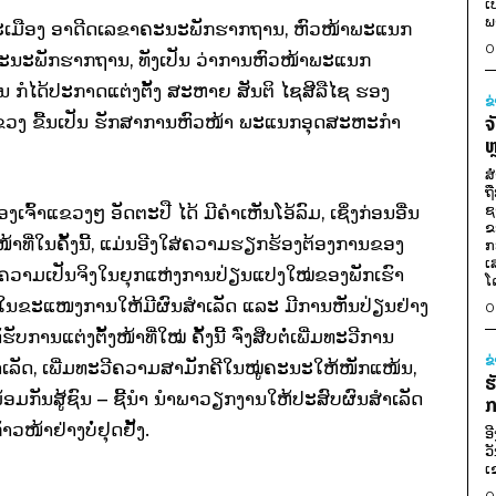
ເ
ພ
ກົມມະເມືອງ ອາດີດເລຂາຄະນະພັກຮາກຖານ, ຫົວໜ້າພະແນກ
0
ນະພັກຮາກຖານ, ທັງເປັນ ວ່າການຫົວໜ້າພະແນກ
້ນ ກໍໄດ້ປະກາດແຕ່ງຕັ້ງ ສະຫາຍ ສັນຕິ ໄຊສີລືໄຊ ຮອງ
ຂ
ງ ຂື້ນເປັນ ຮັກສາການຫົວໜ້າ ພະແນກອຸດສະຫະກໍາ
ຈ
ຫ
ສ
ຖ
ຊ
ຈົ້າແຂວງໆ ອັດຕະປື ໄດ້ ມີຄໍາເຫັນໂອ້ລົມ, ເຊິ່ງກ່ອນອື່ນ
ຂ
ໜ້າທີ່ໃນຄັ້ງນີ້, ແມ່ນອີງໃສ່ຄວາມຮຽກຮ້ອງຕ້ອງການຂອງ
ກ
ເ
ງຄວາມເປັນຈິງໃນຍຸກແຫ່ງການປ່ຽນແປງໃໝ່ຂອງພັກເຮົາ
ໂ
ພາໃນຂະແໜງການໃຫ້ມີຜົນສໍາເລັດ ແລະ ມີການຫັນປ່ຽນຢ່າງ
0
ດ້ຮັບການແຕ່ງຕັ້ງໜ້າທີ່ໃໝ່ ຄັ້ງນີ້ ຈົ່ງສືບຕໍ່ເພີ່ມທະວີການ
ຂ
ໍາເລັດ, ເພີ່ມທະວີຄວາມສາມັກຄີໃນໝູ່ຄະນະໃຫ້ໜັກແໜ້ນ,
ຮ
ອມກັນສູ້ຊົນ – ຊີ້ນໍາ ນໍາພາວຽກງານໃຫ້ປະສົບຜົນສໍາເລັດ
ກ
ໜ້າຢ່າງບໍ່ຢຸດຢັ້ງ.
ອ
ວ
ເ
0