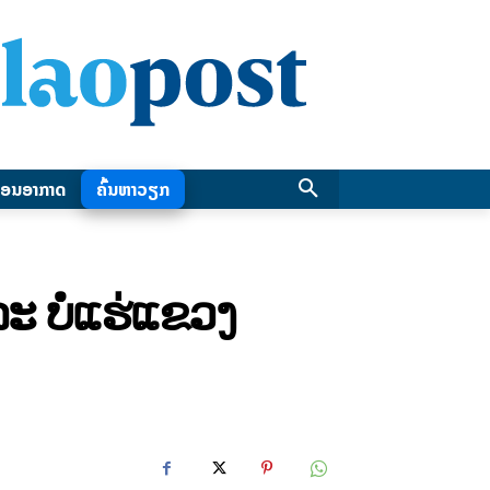
ອນອາກາດ
ຄົ້ນຫາວຽກ
ະ ບໍ່ແຮ່ແຂວງ