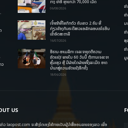
ກາງ ຢາອີ ຫຼາຍກວ່າ 70,000 ເມັດ
ຂ່
06/08/2026
.
ຂ່
ເຈົ້າໜ້າທີ່ໄທກັກຕົວ ຄົນລາວ 2 ຄົນ ທີ່
ນາ
ກ່ຽວຂ້ອງກັບຄະດີສາວແອລັກລອບເຮໂຣອີນ
ຸດ
ຂ່
ເຂົ້າອົດສະຕາລີ
ສຸ
16/07/2026
ຂ່
ອີຣານ-ອາເມລິກາ ເຈລະຈາຍຸດຕິຄວາມ
ຂັດແຍ່ງ! ພາຍໃນ 60 ວັນນີ້ ຖ້າການເຈລະຈາ
ມູ
ື
ຫຼົ້ມເຫຼວ ຫຼື ມີຝ່າຍໃດຝ່າຍໜຶ່ງລະເມີດ ອາດ
ລາວ
ນໍາມາສູ່ຄວາມຂັດແຍ້ງອີກຄັ້ງ
18/06/2026
OUT US
F
ຂ່າວ laopost.com ຈະສ້າງໂຕເອງໃຫ້ກາຍເປັນຜູ້ນຳສື່ອອນລາຍຂອງລາວ ເພື່ອ