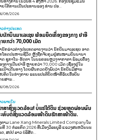
ປັນທາງການໃນວັນທີ 4 ສິງຫາ 2026. ກອງປະຊຸມແມ່ນ
າຍໃຕ້ການເປັນປະທານຂອງ ທ່ານ ປອ...
6/08/2026
່າວຕ່າງປະເທດ
ັບນັກບິນມາເລເຊຍ ພ້ອມຍຶດເຄື່ອງຂອງກາງ ຢາອີ
ຼາຍກວ່າ 70,000 ເມັດ
ຳນັກຂ່າວຕ່າງປະເທດລາຍງານວ່າ ນັກບິນມາເລເຊຍ ອາດ
ືກໂທດປະຫານຊີວິດ ຫຼັງຖືກຈັບກຸມຢູ່ສະໜາມບິນນານາ
າດ ຊູກາໂນ-ຮັດຕາ ໃນນະຄອນຫຼວງຈາກາຕາ ພ້ອມເຄື່ອງ
ອງກາງເປັນຢາອີ ຫຼາຍກວ່າ 70,000 ເມັດ ເຊື່ອງຢູ່ໃນ
ະເປົາເດີນທາງ ໂດຍຜົນກວດຍັງພົບວ່າ ນັກບິນມີສານ
ສບຕິດໃນຮ່າງກາຍ ຂະນະປະຕິບັດໜ້າທີ່ຂັບເຮືອບິນ
ດຍສານ...
6/08/2026
່າວພາຍ​ໃນ
ັກສາສິ່ງແວດລ້ອມ! ບໍ່ແຮ່ໃຕ້ດິນ ຊ່ວຍຫຼຸດຜ່ອນຜົນ
ະທົບຕໍ່ສິ່ງແວດລ້ອມໜ້າດິນຮັກສາໜ້າດິນ.
ີງຕາມ Lane Xang Minerals Limited Companyໃນ
ັນທີ 30 ກໍລະກົດ 2026 ທີ່ເມືອງວິລະບູລີ ແຂວງສະຫວັນນະ
ຂດ, ສປປ ລາວ ບໍລິສັດ...
6/08/2026