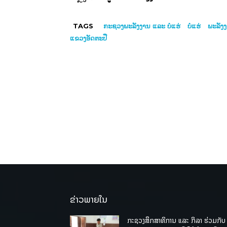
TAGS
ກະຊວງພະລັງງານ ແລະ ບໍ່ແຮ່
​ບໍ່​ແຮ່
ພະລັງງ
ແຂວງອັດຕະປື
ຂ່າວພາຍໃນ
ກະຊວງສຶກສາທິການ ແລະ ກິລາ ຮ່ວມກັບ