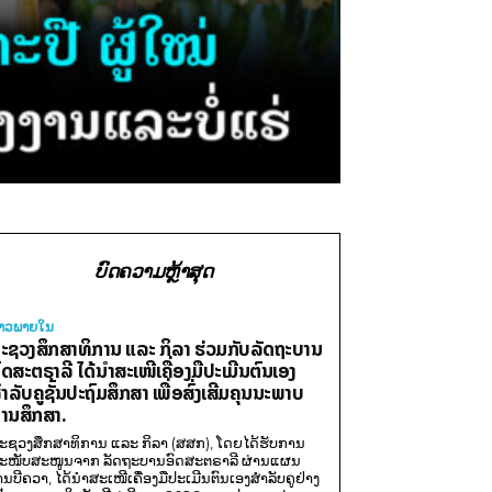
ບົດຄວາມຫຼ້າສຸດ
່າວພາຍ​ໃນ
ະຊວງສຶກສາທິການ ແລະ ກິລາ ຮ່ວມກັບລັດຖະບານ
ົດສະຕຣາລີ ໄດ້ນຳສະເໜີເຄື່ອງມືປະເມີນຕົນເອງ
ຳລັບຄູຊັ້ນປະຖົມສຶກສາ ເພື່ອສົ່ງເສີມຄຸນນະພາບ
ານສຶກສາ.
ະຊວງສຶກສາທິການ ແລະ ກິລາ (ສສກ), ໂດຍໄດ້ຮັບການ
ະໜັບສະໜູນຈາກ ລັດຖະບານອົດສະຕຣາລີ ຜ່ານແຜນ
ານບີຄວາ, ໄດ້ນຳສະເໜີເຄື່ອງມືປະເມີນຕົນເອງສຳລັບຄູຢ່າງ