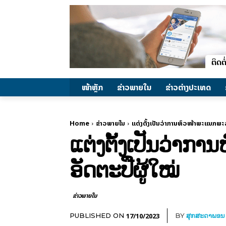
ໜ້າຫຼັກ
ຂ່າວພາຍ​ໃນ
ຂ່າວຕ່າງປະເທດ
Home
ຂ່າວພາຍ​ໃນ
ແຕ່ງຕັ້ງເປັນວ່າການຫົວໜ້າພະແນກພະລັ
ແຕ່ງຕັ້ງເປັນວ່າກ
ອັດຕະປືຜູ້ໃໝ່
ຂ່າວພາຍ​ໃນ
17/10/2023
PUBLISHED ON
BY
ສຸກສະດາພອນ