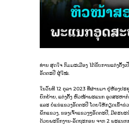
ທ່ານ ສຸດໃຈ ກົມມະເມືອງ ໄດ້ຮັບການແຕ່ງຕັ້
ອັດຕະປື ຜູ້ໃໝ່.
ໃນວັນທີ 12 ຕຸລາ 2023 ທີ່ຜ່ານມາ ຢູ່ຫ້ອງ
ຍົກຍ້າຍ, ແຕ່ງຕັ້ງ ຫົວໜ້າພະແນກ ອຸດສະຫ
ແລະ ບໍ່ແຮ່ແຂວງອັດຕະປື ໂດຍໃຫ້ກຽດເຂົ້າຮ
ພັກແຂວງ, ຮອງເຈົ້າແຂວງໆອັດຕະປື, ມີຄະນ
ດ້ວຍພະນັກງານ-ລັດຖະກອນ ຈາກ 2 ພະແນກກາ