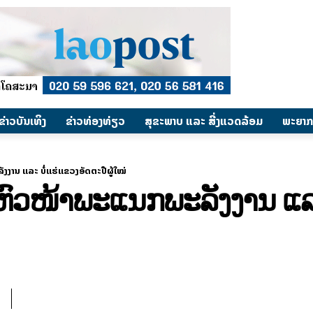
​ຂ່າວບັນເທິງ
​ຂ່າວທ່ອງທ່ຽວ
ສຸຂະພາບ ແລະ ສີ່ງແວດລ້ອມ
ພະຍາກ
ງງານ ແລະ ບໍ່ແຮ່ແຂວງອັດຕະປືຜູ້ໃໝ່
ານຫົວໜ້າພະແນກພະລັງງານ ແລ