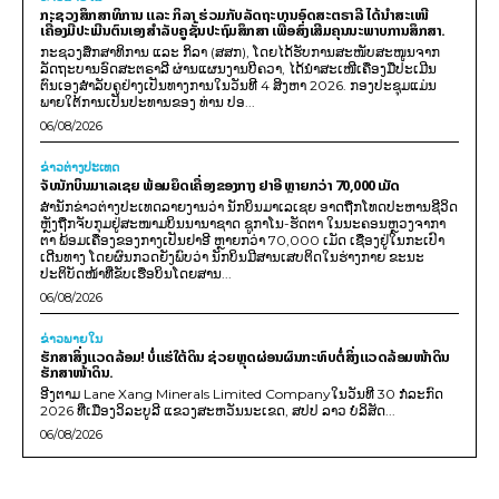
ກະຊວງສຶກສາທິການ ແລະ ກິລາ ຮ່ວມກັບລັດຖະບານອົດສະຕຣາລີ ໄດ້ນຳສະເໜີ
ເຄື່ອງມືປະເມີນຕົນເອງສຳລັບຄູຊັ້ນປະຖົມສຶກສາ ເພື່ອສົ່ງເສີມຄຸນນະພາບການສຶກສາ.
ກະຊວງສຶກສາທິການ ແລະ ກິລາ (ສສກ), ໂດຍໄດ້ຮັບການສະໜັບສະໜູນຈາກ
ລັດຖະບານອົດສະຕຣາລີ ຜ່ານແຜນງານບີຄວາ, ໄດ້ນຳສະເໜີເຄື່ອງມືປະເມີນ
ຕົນເອງສຳລັບຄູຢ່າງເປັນທາງການໃນວັນທີ 4 ສິງຫາ 2026. ກອງປະຊຸມແມ່ນ
ພາຍໃຕ້ການເປັນປະທານຂອງ ທ່ານ ປອ...
06/08/2026
ຂ່າວຕ່າງປະເທດ
ຈັບນັກບິນມາເລເຊຍ ພ້ອມຍຶດເຄື່ອງຂອງກາງ ຢາອີ ຫຼາຍກວ່າ 70,000 ເມັດ
ສຳນັກຂ່າວຕ່າງປະເທດລາຍງານວ່າ ນັກບິນມາເລເຊຍ ອາດຖືກໂທດປະຫານຊີວິດ
ຫຼັງຖືກຈັບກຸມຢູ່ສະໜາມບິນນານາຊາດ ຊູກາໂນ-ຮັດຕາ ໃນນະຄອນຫຼວງຈາກາ
ຕາ ພ້ອມເຄື່ອງຂອງກາງເປັນຢາອີ ຫຼາຍກວ່າ 70,000 ເມັດ ເຊື່ອງຢູ່ໃນກະເປົາ
ເດີນທາງ ໂດຍຜົນກວດຍັງພົບວ່າ ນັກບິນມີສານເສບຕິດໃນຮ່າງກາຍ ຂະນະ
ປະຕິບັດໜ້າທີ່ຂັບເຮືອບິນໂດຍສານ...
06/08/2026
ຂ່າວພາຍ​ໃນ
ຮັກສາສິ່ງແວດລ້ອມ! ບໍ່ແຮ່ໃຕ້ດິນ ຊ່ວຍຫຼຸດຜ່ອນຜົນກະທົບຕໍ່ສິ່ງແວດລ້ອມໜ້າດິນ
ຮັກສາໜ້າດິນ.
ອີງຕາມ Lane Xang Minerals Limited Companyໃນວັນທີ 30 ກໍລະກົດ
2026 ທີ່ເມືອງວິລະບູລີ ແຂວງສະຫວັນນະເຂດ, ສປປ ລາວ ບໍລິສັດ...
06/08/2026