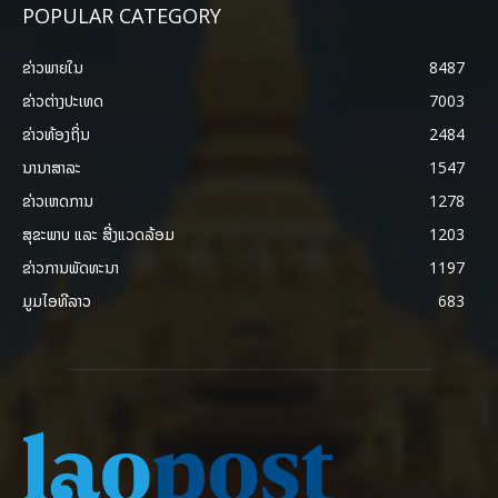
POPULAR CATEGORY
ຂ່າວພາຍ​ໃນ
8487
ຂ່າວຕ່າງປະເທດ
7003
ຂ່າວທ້ອງຖິ່ນ
2484
ນານາສາລະ
1547
ຂ່າວເຫດການ
1278
ສຸຂະພາບ ແລະ ສີ່ງແວດລ້ອມ
1203
ຂ່າວການພັດທະນາ
1197
ມູມໄອທີລາວ
683