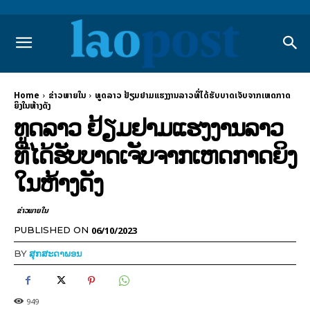
Home
ຂ່າວພາຍ​ໃນ
ທູດລາວ ຢ້ຽມຢາມແຮງງານລາວທີ່ໄດ້ຮັບບາດເຈັບຈາກເຫດກາດ
ຍິງໃນຫ້າງດັງ
ທູດລາວ ຢ້ຽມຢາມແຮງງານລາວ
ທີ່ໄດ້ຮັບບາດເຈັບຈາກເຫດກາດຍິງ
ໃນຫ້າງດັງ
ຂ່າວພາຍ​ໃນ
06/10/2023
PUBLISHED ON
BY
ສຸກສະດາພອນ
949