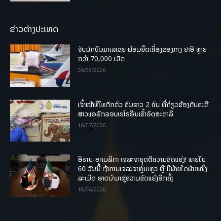
ຂ່າວຕ່າງປະເທດ
ຈັບນັກບິນມາເລເຊຍ ພ້ອມຍຶດເຄື່ອງຂອງກາງ ຢາອີ ຫຼາຍ
ກວ່າ 70,000 ເມັດ
06/08/2026
ເຈົ້າໜ້າທີ່ໄທກັກຕົວ ຄົນລາວ 2 ຄົນ ທີ່ກ່ຽວຂ້ອງກັບຄະດີ
ສາວແອລັກລອບເຮໂຣອີນເຂົ້າອົດສະຕາລີ
16/07/2026
ອີຣານ-ອາເມລິກາ ເຈລະຈາຍຸດຕິຄວາມຂັດແຍ່ງ! ພາຍໃນ
60 ວັນນີ້ ຖ້າການເຈລະຈາຫຼົ້ມເຫຼວ ຫຼື ມີຝ່າຍໃດຝ່າຍໜຶ່ງ
ລະເມີດ ອາດນໍາມາສູ່ຄວາມຂັດແຍ້ງອີກຄັ້ງ
18/06/2026