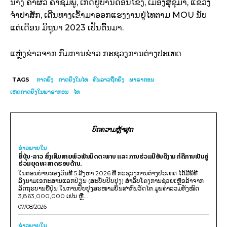
ນາງ ຄໍາຜິວ ຄໍາຊົມພູ, ເກີດຢູ່ບ້ານດອນໂຂງ, ເມືອງສຸຂຸມາ, ແຂວງ
ຈຳປາສັກ, ເດີນທາງເຂົ້າມາອອກແຮງງານຢູ່ໄທຕາມ MOU ນັບ
ແຕ່ເດືອນ ມິຖຸນາ 2023 ເປັນຕົ້ນມາ.
ແຫຼ່ງຂ່າວຈາກ ກົມການຂ່າວ ກະຊວງການຕ່າງປະເທດ
TAGS
ກາດຍິງ
ກາດຍິງໃນໄທ
ຄົນລາວຖືກຍິງ
ພາຣາກອນ
ເຫດກາດຍິງໃນພາຣາກອນ
ໄທ
ບົດຄວາມຫຼ້າສຸດ
ຂ່າວພາຍ​ໃນ
ຍີ່ປຸ່ນ-ລາວ ສົ່ງເສີມສາຍພົວພັນມິດຕະພາບ ແລະ ການຮ່ວມມືອັນດີງາມ ກໍຄືການເປັນຄູ່
ຮ່ວມຍຸດທະສາດຮອບດ້ານ.
ໃນຕອນບ່າຍຂອງວັນທີ 5 ສິງຫາ 2026 ທີ່ ກະຊວງການຕ່າງປະເທດ ໄດ້ມີພິທີ
ລົງນາມເອກະສານແລກປ່ຽນ (ສະບັບປັບປຸງ) ສໍາລັບໂຄງການຊ່ວຍເຫຼືອລ້າຈາກ
ລັດຖະບານຍີ່ປຸ່ນ ໃນການປັບປຸງສະໜາມບິນສາກົນວັດໄຕ ມູນຄ່າລວມທັງໝົດ
3,863,000,000 ເຢນ ຫຼື...
07/08/2026
ຂ່າວພາຍ​ໃນ