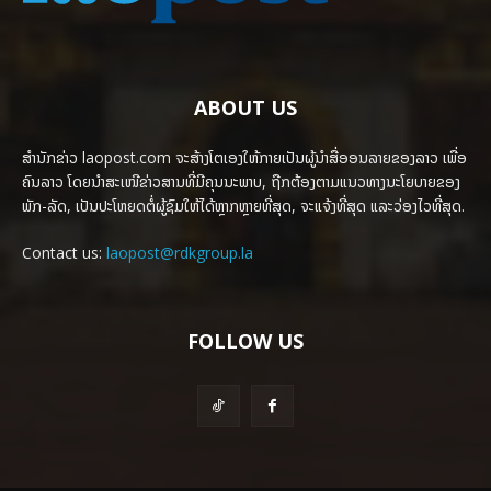
ABOUT US
ສຳນັກຂ່າວ laopost.com ຈະສ້າງໂຕເອງໃຫ້ກາຍເປັນຜູ້ນຳສື່ອອນລາຍຂອງລາວ ເພື່ອ
ຄົນລາວ ໂດຍນຳສະເໜີຂ່າວສານທີ່ມີຄຸນນະພາບ, ຖືກຕ້ອງຕາມແນວທາງນະໂຍບາຍຂອງ
ພັກ-ລັດ, ເປັນປະໂຫຍດຕໍ່ຜູ້ຊົມໃຫ້ໄດ້ຫຼາກຫຼາຍທີ່ສຸດ, ຈະແຈ້ງທີ່ສຸດ ແລະວ່ອງໄວທີ່ສຸດ.
Contact us:
laopost@rdkgroup.la
FOLLOW US