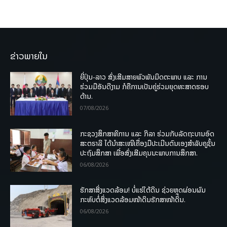
ຂ່າວພາຍໃນ
ຍີ່ປຸ່ນ-ລາວ ສົ່ງເສີມສາຍພົວພັນມິດຕະພາບ ແລະ ການ
ຮ່ວມມືອັນດີງາມ ກໍຄືການເປັນຄູ່ຮ່ວມຍຸດທະສາດຮອບ
ດ້ານ.
07/08/2026
ກະຊວງສຶກສາທິການ ແລະ ກິລາ ຮ່ວມກັບລັດຖະບານອົດ
ສະຕຣາລີ ໄດ້ນຳສະເໜີເຄື່ອງມືປະເມີນຕົນເອງສຳລັບຄູຊັ້ນ
ປະຖົມສຶກສາ ເພື່ອສົ່ງເສີມຄຸນນະພາບການສຶກສາ.
06/08/2026
ຮັກສາສິ່ງແວດລ້ອມ! ບໍ່ແຮ່ໃຕ້ດິນ ຊ່ວຍຫຼຸດຜ່ອນຜົນ
ກະທົບຕໍ່ສິ່ງແວດລ້ອມໜ້າດິນຮັກສາໜ້າດິນ.
06/08/2026