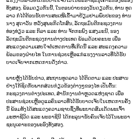
ແຮງງານລາວທີ່ໄດ້ຮັບບາດເຈັບໄວ້ໃນພະຣາຊະນຸເຄາະຂອງພະອົງ
ທັງສອງ. ພ້ອມດຽວກັນນີ້, ໃນຕອນບ່າຍຂອງວັນດຽວກັນ, ທ່ານ ທູດ
ລາວ ກໍໄດ້ຕ້ອນຮັບການສະເໜີເຂົ້າມາຢ້ຽມຢາມພົບປະຂອງ ທ່ານ
ນາງ ສຸດາວັນ ຫວັງສຸພະກິດໂກສົນ, ລັດຖະມົນຕີກະຊວງການ
ທ່ອງທ່ຽວ ແລະ ກິລາ ແລະ ທ່ານ ຈັກກະພົງ ແສງມະນີ, ຮອງ
ລັດຖະມົນຕີກະຊວງການຕ່າງປະເທດ ພ້ອມດ້ວຍຄະນະ ເພື່ອ
ສະແດງຄວາມເສຍໃຈຕໍ່ເຫດການທີີ່ເກີດນີ້ ແລະ ສະແດງຄວາມ
ພ້ອມຂອງຝ່າຍໄທ ໃນການຊ່ວຍເຫຼືອແກ່ແຮງງານລາວທີ່ໄດ້ຮັບ
ບາດເຈັບຈາກເຫດການດັ່ງກ່າວ.
ພາຍຫຼັງໄດ້ຮັບຂ່າວ, ສະຖານທູດລາວ ໄດ້ຕິດຕາມ ແລະ ປະສານ
ຢ່າງໃກ້ຊິດກັບພາກສ່ວນກ່ຽວຂ້ອງຕ່າງໆຂອງໄທ ເປັນຕົ້ນ:
ກະຊວງການຕ່າງປະເທດ, ສຳນັກງານຕຳຫຼວດແຫ່ງຊາດ ເພື່ອ
ປະສານຊ່ວຍເຫຼືອດູແລຄົນລາວທີ່ໄດ້ຮັບບາດເຈັບໃນເຫດການຄັ້ງ
ນີ້ ພ້ອມທັງໄດ້ສະແດງຄວາມຊາບຊຶ້ງທີ່ພະບາດສົມເດັດພະເຈົ້າ
ມະຫາຊີວິດ ແລະ ພະຣາຊີນີ ໄດ້ກະລຸນາຮັບຄົນເຈັບໄວ້ໃນພະຣາ
ຊະນຸເຄາະຂອງພະອົງທັງສອງ.