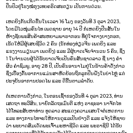
ປິ່ນປົວຢູ່ໂຮງໝໍກຸງເທບຄຣິດສະຕຽນ ເປັນການດ່ວນ.
ເຫດຍິງກັນເກີດຂື້ນໃນເວລາ 16 ໂມງ ຂອງວັນທີ 3 ຕຸລາ 2023,
ໂດຍມີໄວໜຸ່ມຄົນໄທ ເພດຊາຍ ອາຍຸ 14 ປີ ກໍ່ເຫດຍິງປືນສັ້ນໃນ
ຫ້າງຊັບພະສິນຄ້າສະຫຍາມພາຣາກອນ ທີ່ຢູ່ໃຈກາງບາງກອກ,
ເຮັດໃຫ້ມີຜູ້ເສຍຊີວິດ 2 ຄົນ (ນັກທ່ອງທ່ຽວຈີນ ເພດຍິງ ແລະ
ແຮງງານມຽນມາ ເພດຍິງ) ແລະ ມີຜູ້ບາດເຈັບຈຳນວນ 5 ຄົນ, ຊຶ່ງ
1 ໃນຈຳນວນຜູ້ໄດ້ຮັບບາດເຈັບເປັນຄົນສັນຊາດລາວ ຊື່ ນາງ ຄໍາ
ຜິວ ຄຳຊົມພູ, ອາຍຸ 28 ປີ, ເປັນຄົນອານາໄມຢູ່ໃນຮ້ານຄ້າດັ່ງກ່າວ
ຊຶ່ງເບື້ອງຕົ້ນອາການແມ່ນສາຫັດຍ້ອນຖຶກລູກປືນຝັງໃນບ່າໄຫຼ່ ແຕ່
ປະຈຸບັນອາການປອດໄພ ແລະ ດີຂື້ນຕາມລໍາດັບ.
ຕໍ່ເຫດການດັ່ງກ່າວ, ໃນຕອນເຊົ້າຂອງວັນທີ 4 ຕຸລາ 2023, ທ່ານ
ເສດຖາ ທະວີສິນ, ນາຍົກລັດຖະມົນຕີ ແຫ່ງ ຣາຊະອາ ນາຈັກໄທ
ໄດ້ໂທລະສັບຫາທ່ານ ທູດລາວ ສະແດງຄວາມເສຍໃຈຕໍ່ເຫດການ
ແລະ ທາງການໄທຈະໃຫ້ການດູແລເປັນຢ່າງດີ ແລະ ແຈ້ງໃຫ້ຊາບ
ວ່າ ພະບາດສົມເດັດພະເຈົ້າມະຫາຊີວິດ ແລະ ພະຣາຊີນີ ໄດ້ຮັບ