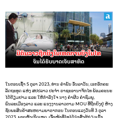
ໃນຕອນເຊົ້າ 5 ຕຸລາ 2023, ທ່ານ ຄໍາພັນ ອັ່ນລາວັນ, ເອກອັກຄະ
ລັດຖະທູດ ແຫ່ງ ສປປລາວ ປະຈໍາ ຣາຊະອານາຈັກໄທ ພ້ອມຄະນະ
ໄດ້ຢ້ຽມຢາມ ແລະ ໃຫ້ກໍາລັງໃຈ ນາງ ຄໍາຜີວ ຄໍາຊົມພູ,
ພົນລະເມືອງລາວ ແລະ ແຮງງານລາວຕາມ MOU ທີ່ຖືກຍິງຢູ່ ຫ້າງ
ຊັບພະສິນຄ້າສະຫຍາມພາຣາກອນ ໃນຕອນແລງວັນທີ 3 ຕຸລາ
2023. ພາຍຫຼັງເກີດເຫດ, ເຈົ້າໜ້າທີ່ໄທໄດ້ນໍາສົ່ງຜູ້ກ່ຽວເຂົ້າ