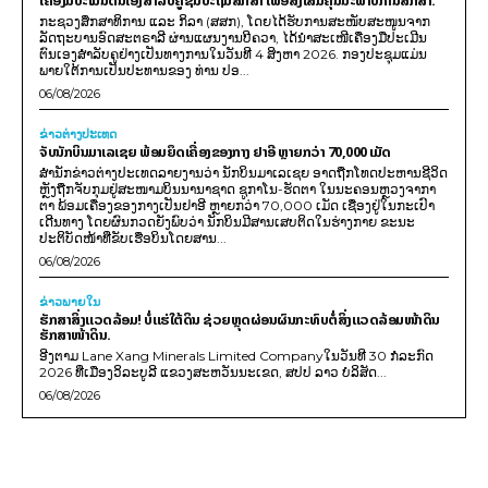
ເຄື່ອງມືປະເມີນຕົນເອງສຳລັບຄູຊັ້ນປະຖົມສຶກສາ ເພື່ອສົ່ງເສີມຄຸນນະພາບການສຶກສາ.
ກະຊວງສຶກສາທິການ ແລະ ກິລາ (ສສກ), ໂດຍໄດ້ຮັບການສະໜັບສະໜູນຈາກ
ລັດຖະບານອົດສະຕຣາລີ ຜ່ານແຜນງານບີຄວາ, ໄດ້ນຳສະເໜີເຄື່ອງມືປະເມີນ
ຕົນເອງສຳລັບຄູຢ່າງເປັນທາງການໃນວັນທີ 4 ສິງຫາ 2026. ກອງປະຊຸມແມ່ນ
ພາຍໃຕ້ການເປັນປະທານຂອງ ທ່ານ ປອ...
06/08/2026
ຂ່າວຕ່າງປະເທດ
ຈັບນັກບິນມາເລເຊຍ ພ້ອມຍຶດເຄື່ອງຂອງກາງ ຢາອີ ຫຼາຍກວ່າ 70,000 ເມັດ
ສຳນັກຂ່າວຕ່າງປະເທດລາຍງານວ່າ ນັກບິນມາເລເຊຍ ອາດຖືກໂທດປະຫານຊີວິດ
ຫຼັງຖືກຈັບກຸມຢູ່ສະໜາມບິນນານາຊາດ ຊູກາໂນ-ຮັດຕາ ໃນນະຄອນຫຼວງຈາກາ
ຕາ ພ້ອມເຄື່ອງຂອງກາງເປັນຢາອີ ຫຼາຍກວ່າ 70,000 ເມັດ ເຊື່ອງຢູ່ໃນກະເປົາ
ເດີນທາງ ໂດຍຜົນກວດຍັງພົບວ່າ ນັກບິນມີສານເສບຕິດໃນຮ່າງກາຍ ຂະນະ
ປະຕິບັດໜ້າທີ່ຂັບເຮືອບິນໂດຍສານ...
06/08/2026
ຂ່າວພາຍ​ໃນ
ຮັກສາສິ່ງແວດລ້ອມ! ບໍ່ແຮ່ໃຕ້ດິນ ຊ່ວຍຫຼຸດຜ່ອນຜົນກະທົບຕໍ່ສິ່ງແວດລ້ອມໜ້າດິນ
ຮັກສາໜ້າດິນ.
ອີງຕາມ Lane Xang Minerals Limited Companyໃນວັນທີ 30 ກໍລະກົດ
2026 ທີ່ເມືອງວິລະບູລີ ແຂວງສະຫວັນນະເຂດ, ສປປ ລາວ ບໍລິສັດ...
06/08/2026