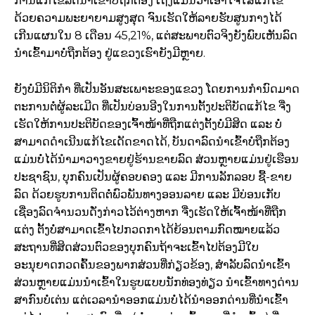
ການແກ້ໄຂລົດນຳເຂົ້າບໍ່ຖືກຕ້ອງ ເຖິງແມ່ນວ່າເອົາໃຈໃສ່ແກ້ໄຂ
ດ້ວຍຄວາມພະຍາຍາມສູງສຸດ ຈົນເຮັດໃຫ້ລາຍຮັບສູນກາງໄດ້
ເກີນແຜນໃນ 8 ເດືອນ 45,21%, ແຕ່ສະພາບຕົວຈິງຍັງພົບເຫັນລົດ
ນຳເຂົ້າມາບໍ່ຖືກຕ້ອງ ຢູ່ແຂວງເຮົາຍັງມີຫຼາຍ.
ຍັງບໍ່ມີນິຕິກຳ ທີ່ເປັນອັນສະເພາະຂອງແຂວງ ໂດຍການກຳນົດມາດ
ຕະການຕໍ່ຜູ້ລະເມີດ ທີ່ເປັນບ່ອນອີງໃນການຕັ້ງປະຕິບັດແກ້ໄຂ ຈື່ງ
ເຮັດໃຫ້ການປະຕິບັດຂອງເຈົ້າໜ້າທີ່ຖືກແຕ່ງຕັ້ງບໍ່ມີສິດ ແລະ ບໍ່
ສາມາດດຳເນີນແກ້ໄຂເດັດຂາດໄດ້, ບັນດາລົດນຳເຂົ້າບໍ່ຖືກຕ້ອງ
ແມ່ນບໍ່ໄດ້ນຳມາວາງຂາຍຢູ່ຮ້ານຂາຍລົດ ສ່ວນຫຼາຍແມ່ນຢູ່ເຮືອນ
ປະຊາຊົນ, ບຸກຄົນເປັນຜູ້ຄອບຄອງ ແລະ ມີການລັກລອບ ຊື້-ຂາຍ
ລົດ ດ້ວຍຮູບການຕິດຕໍ່ພົວພັນທາງອອນລາຍ ແລະ ມີບ່ອນເກັບ
ເຊື່ອງລົດຈໍານວນດັ່ງກ່າວໄວ້ຕ່າງຫາກ ຈື່ງເຮັດໃຫ້ເຈົ້າໜ້າທີ່ຖືກ
ແຕ່ງ ຕັ້ງບໍ່ສາມາດເຂົ້າໄປກວດກາໄດ້ຍ້ອນຕາມກົດໝາຍແລ້ວ
ສະຖານທີ່ສິດສ່ວນຕົວຂອງບຸກຄົນຖ້າຈະເຂົ້າໄປຕ້ອງມີໃບ
ອະນຸຍາດກວດຄົ້ນຂອງພາກສ່ວນທີ່ກ່ຽວຂ້ອງ, ສຳລັບລົດນຳເຂົ້າ
ສ່ວນຫຼາຍແມ່ນນຳເຂົ້າໃນຮູບແບບນັກທ່ອງທ່ຽວ ນຳເຂົ້າທາງດ່ານ
ສາກົນບໍ່ເຕ່ນ ແຕ່ເວລານຳອອກແມ່ນບໍ່ໄດ້ນຳອອກດ່ານທີ່ນຳເຂົ້າ