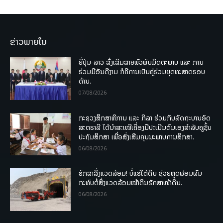
ຂ່າວພາຍໃນ
ຍີ່ປຸ່ນ-ລາວ ສົ່ງເສີມສາຍພົວພັນມິດຕະພາບ ແລະ ການ
ຮ່ວມມືອັນດີງາມ ກໍຄືການເປັນຄູ່ຮ່ວມຍຸດທະສາດຮອບ
ດ້ານ.
07/08/2026
ກະຊວງສຶກສາທິການ ແລະ ກິລາ ຮ່ວມກັບລັດຖະບານອົດ
ສະຕຣາລີ ໄດ້ນຳສະເໜີເຄື່ອງມືປະເມີນຕົນເອງສຳລັບຄູຊັ້ນ
ປະຖົມສຶກສາ ເພື່ອສົ່ງເສີມຄຸນນະພາບການສຶກສາ.
06/08/2026
ຮັກສາສິ່ງແວດລ້ອມ! ບໍ່ແຮ່ໃຕ້ດິນ ຊ່ວຍຫຼຸດຜ່ອນຜົນ
ກະທົບຕໍ່ສິ່ງແວດລ້ອມໜ້າດິນຮັກສາໜ້າດິນ.
06/08/2026