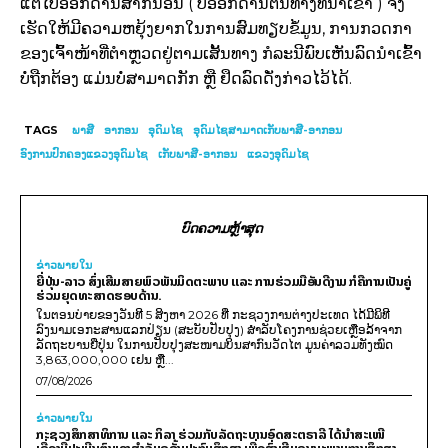
ແຕ່ໄປອອກດ່ານສາກົນອື່ນ ( ບໍ່ອອກດ່ານຕົ້ນທາງທີ່ນຳເຂົ້າ ) ຈື່ງ
ເຮັດໃຫ້ມີຄວາມຫຍຸ້ງຍາກໃນການສົມທຽບຂໍ້ມູນ, ການກວດກາ
ຂອງເຈົ້າໜ້າທີ່ຕຳຫຼວດຢູ່ຕາມເສັ້ນທາງ ກໍລະນີພົບເຫັນລົດນຳເຂົ້າ
ບໍ່ຖືກຕ້ອງ ແມ່ນບໍ່ສາມາດກັກ ຫຼື ຢຶດລົດດັ່ງກ່າວໄວ້ໄດ້.
TAGS
ພາສີ
ອາກອນ
ອຸດົມໄຊ
ອຸດົມໄຊສາມາດເກັບພາສີ-ອາກອນ
ອົງການປົກຄອງແຂວງອຸດົມໄຊ
ເກັບພາສີ-ອາກອນ
ແຂວງອຸດົມໄຊ
ບົດຄວາມຫຼ້າສຸດ
ຂ່າວພາຍ​ໃນ
ຍີ່ປຸ່ນ-ລາວ ສົ່ງເສີມສາຍພົວພັນມິດຕະພາບ ແລະ ການຮ່ວມມືອັນດີງາມ ກໍຄືການເປັນຄູ່
ຮ່ວມຍຸດທະສາດຮອບດ້ານ.
ໃນຕອນບ່າຍຂອງວັນທີ 5 ສິງຫາ 2026 ທີ່ ກະຊວງການຕ່າງປະເທດ ໄດ້ມີພິທີ
ລົງນາມເອກະສານແລກປ່ຽນ (ສະບັບປັບປຸງ) ສໍາລັບໂຄງການຊ່ວຍເຫຼືອລ້າຈາກ
ລັດຖະບານຍີ່ປຸ່ນ ໃນການປັບປຸງສະໜາມບິນສາກົນວັດໄຕ ມູນຄ່າລວມທັງໝົດ
3,863,000,000 ເຢນ ຫຼື...
07/08/2026
ຂ່າວພາຍ​ໃນ
ກະຊວງສຶກສາທິການ ແລະ ກິລາ ຮ່ວມກັບລັດຖະບານອົດສະຕຣາລີ ໄດ້ນຳສະເໜີ