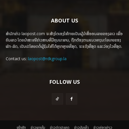
ABOUT US
ສຳນັກຂ່າວ laopost.com ຈະສ້າງໂຕເອງໃຫ້ກາຍເປັນຜູ້ນຳສື່ອອນລາຍຂອງລາວ ເພື່ອ
ຄົນລາວ ໂດຍນຳສະເໜີຂ່າວສານທີ່ມີຄຸນນະພາບ, ຖືກຕ້ອງຕາມແນວທາງນະໂຍບາຍຂອງ
ພັກ-ລັດ, ເປັນປະໂຫຍດຕໍ່ຜູ້ຊົມໃຫ້ໄດ້ຫຼາກຫຼາຍທີ່ສຸດ, ຈະແຈ້ງທີ່ສຸດ ແລະວ່ອງໄວທີ່ສຸດ.
Contact us:
laopost@rdkgroup.la
FOLLOW US
ໜ້າຫຼັກ
ຂ່າວພາຍ​ໃນ
ຂ່າວຕ່າງປະເທດ
​ຂ່າວບັນເທິງ
​ຂ່າວທ່ອງທ່ຽວ