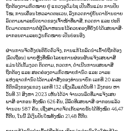
ຖືກຕ້ອງຕາມກົດໝາຍ ຢູ່ ແຂວງອຸດົມໄຊ ເປັນຕົ້ນແມ່ນ ການປັບ
ໃໝ, ການເຄື່ອນໄຫວລາດຕະເວນ, ລົງກວດກາຢູ່ບັນດາຮ້ານຂາຍ
ລົດຕາມພາລະບົດບາດຂອງເຈົ້າໜ້າທີ່ພາສີ, ກວດກາ ແລະ ປະຕິ
ບັດມາດຕະການຕໍ່ຜູ້ມີພາຫະນະໄວ້ຄວບຄອງທີ່ຍັງບໍ່ໄດ້ເສຍພາສີ-
ອາກອນຕາມລະບຽບກົດໝາຍ ເປັນບ່ອນອີງ.
ຜ່ານການຈັດຕັ້ງປະຕິບັດຕົວຈິງ, ການແກ້​ໄຂ​ລົດ​ນຳ​ເຂົ້າ​ບໍ່​ຖືກ​ຕ້ອງ
(ລົດເຖື່ອນ) ພາຍຫຼັງທີ່ໝົດໄລຍະການຜ່ອນຜັນແຈ້ງເສຍພາສີ
ແມ່ນໄດ້ເຂັ້ມງວດ ຕິດຕາມ, ກວດກາ, ດຳເນີນການເສຍພາສີ
ຖືກຕ້ອງ ແລະ ສອດຄ່ອງຕາມກົດໝາຍກຳນົດ ແລະ ວາລະ
ແຫ່ງຊາດກຳນົດໄວ້ຕາມຄຳສັ່ງຂອງທ່ານນາຍົກ ເລກທີ 20 ແລະ
ຂໍ້ຕົກລົງຂອງແຂວງ ເລກທີ 132 ເຊິ່ງເລີ່ມແຕ່ວັນທີ 1 ມັງກອນ ຫາ
ວັນທີ 31 ສິງຫາ 2023 ເຫັນໄດ້ວ່າ ຈໍານວນລົດທີ່ມາແຈ້ງເສຍ
ພາສີ-ອາກອນ ທັງໝົດ 626 ຄັນ, ມີລົດທີເສຍພາສີ-ອາກອນແລ້ວ
ຈຳນວນ 587 ຄັນ, ເຊີ່ງສາມາດຈັດເກັບລາຍຮັບໄດ້ທັງໝົດ 46,47
ຕື້ກີບ, ໃນນີ້ ມີເງິນປັບໃໝທັງໝົດ 21,48 ຕື້ກີບ.