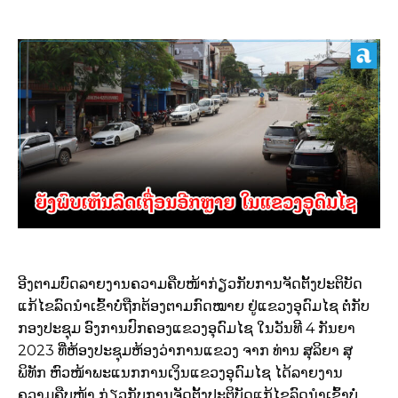
ອີງຕາມບົດລາຍງານຄວາມຄືບໜ້າກ່ຽວກັບການຈັດຕັ້ງປະຕິບັດ
ແກ້ໄຂລົດນຳເຂົ້າບໍ່ຖືກຕ້ອງຕາມກົດໝາຍ ຢູ່ແຂວງອຸດົມໄຊ ຕໍ່ກັບ
ກອງປະຊຸມ ອົງການປົກຄອງແຂວງອຸດົມໄຊ ໃນວັນທີ 4 ກັນຍາ
2023 ທີ່ຫ້ອງປະຊຸມຫ້ອງວ່າການແຂວງ ຈາກ ທ່ານ ສຸລິຍາ ສຸ
ພິທັກ ຫົວໜ້າພະແນກການເງິນແຂວງອຸດົມໄຊ ໄດ້ລາຍງານ
ຄວາມຄືບໜ້າ ກ່ຽວກັບການຈັດຕັ້ງປະຕິບັດແກ້ໄຂລົດນຳເຂົ້າບໍ່