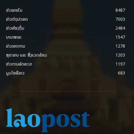
ຂ່າວພາຍ​ໃນ
8487
ຂ່າວຕ່າງປະເທດ
7003
ຂ່າວທ້ອງຖິ່ນ
2484
ນານາສາລະ
1547
ຂ່າວເຫດການ
1278
ສຸຂະພາບ ແລະ ສີ່ງແວດລ້ອມ
1203
ຂ່າວການພັດທະນາ
1197
ມູມໄອທີລາວ
683