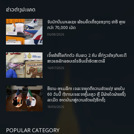
ຂ່າວຕ່າງປະເທດ
ຈັບນັກບິນມາເລເຊຍ ພ້ອມຍຶດເຄື່ອງຂອງກາງ ຢາອີ ຫຼາຍ
ກວ່າ 70,000 ເມັດ
06/08/2026
ເຈົ້າໜ້າທີ່ໄທກັກຕົວ ຄົນລາວ 2 ຄົນ ທີ່ກ່ຽວຂ້ອງກັບຄະດີ
ສາວແອລັກລອບເຮໂຣອີນເຂົ້າອົດສະຕາລີ
16/07/2026
ອີຣານ-ອາເມລິກາ ເຈລະຈາຍຸດຕິຄວາມຂັດແຍ່ງ! ພາຍໃນ
60 ວັນນີ້ ຖ້າການເຈລະຈາຫຼົ້ມເຫຼວ ຫຼື ມີຝ່າຍໃດຝ່າຍໜຶ່ງ
ລະເມີດ ອາດນໍາມາສູ່ຄວາມຂັດແຍ້ງອີກຄັ້ງ
18/06/2026
POPULAR CATEGORY