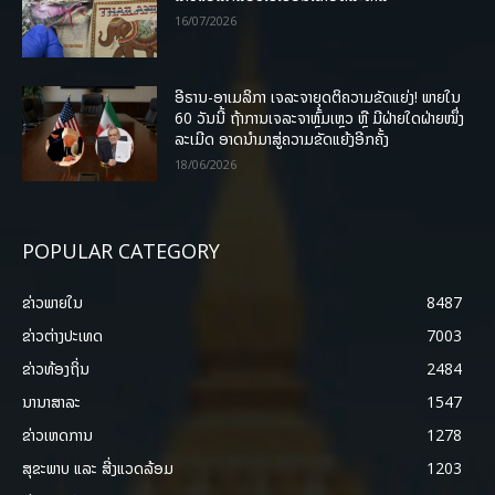
16/07/2026
ອີຣານ-ອາເມລິກາ ເຈລະຈາຍຸດຕິຄວາມຂັດແຍ່ງ! ພາຍໃນ
60 ວັນນີ້ ຖ້າການເຈລະຈາຫຼົ້ມເຫຼວ ຫຼື ມີຝ່າຍໃດຝ່າຍໜຶ່ງ
ລະເມີດ ອາດນໍາມາສູ່ຄວາມຂັດແຍ້ງອີກຄັ້ງ
18/06/2026
POPULAR CATEGORY
ຂ່າວພາຍ​ໃນ
8487
ຂ່າວຕ່າງປະເທດ
7003
ຂ່າວທ້ອງຖິ່ນ
2484
ນານາສາລະ
1547
ຂ່າວເຫດການ
1278
ສຸຂະພາບ ແລະ ສີ່ງແວດລ້ອມ
1203