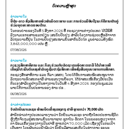
ບົດຄວາມຫຼ້າສຸດ
ຂ່າວພາຍ​ໃນ
ຍີ່ປຸ່ນ-ລາວ ສົ່ງເສີມສາຍພົວພັນມິດຕະພາບ ແລະ ການຮ່ວມມືອັນດີງາມ ກໍຄືການເປັນຄູ່
ຮ່ວມຍຸດທະສາດຮອບດ້ານ.
ໃນຕອນບ່າຍຂອງວັນທີ 5 ສິງຫາ 2026 ທີ່ ກະຊວງການຕ່າງປະເທດ ໄດ້ມີພິທີ
ລົງນາມເອກະສານແລກປ່ຽນ (ສະບັບປັບປຸງ) ສໍາລັບໂຄງການຊ່ວຍເຫຼືອລ້າຈາກ
ລັດຖະບານຍີ່ປຸ່ນ ໃນການປັບປຸງສະໜາມບິນສາກົນວັດໄຕ ມູນຄ່າລວມທັງໝົດ
3,863,000,000 ເຢນ ຫຼື...
07/08/2026
ຂ່າວພາຍ​ໃນ
ກະຊວງສຶກສາທິການ ແລະ ກິລາ ຮ່ວມກັບລັດຖະບານອົດສະຕຣາລີ ໄດ້ນຳສະເໜີ
ເຄື່ອງມືປະເມີນຕົນເອງສຳລັບຄູຊັ້ນປະຖົມສຶກສາ ເພື່ອສົ່ງເສີມຄຸນນະພາບການສຶກສາ.
ກະຊວງສຶກສາທິການ ແລະ ກິລາ (ສສກ), ໂດຍໄດ້ຮັບການສະໜັບສະໜູນຈາກ
ລັດຖະບານອົດສະຕຣາລີ ຜ່ານແຜນງານບີຄວາ, ໄດ້ນຳສະເໜີເຄື່ອງມືປະເມີນ
ຕົນເອງສຳລັບຄູຢ່າງເປັນທາງການໃນວັນທີ 4 ສິງຫາ 2026. ກອງປະຊຸມແມ່ນ
ພາຍໃຕ້ການເປັນປະທານຂອງ ທ່ານ ປອ...
06/08/2026
ຂ່າວຕ່າງປະເທດ
ຈັບນັກບິນມາເລເຊຍ ພ້ອມຍຶດເຄື່ອງຂອງກາງ ຢາອີ ຫຼາຍກວ່າ 70,000 ເມັດ
ສຳນັກຂ່າວຕ່າງປະເທດລາຍງານວ່າ ນັກບິນມາເລເຊຍ ອາດຖືກໂທດປະຫານຊີວິດ
ຫຼັງຖືກຈັບກຸມຢູ່ສະໜາມບິນນານາຊາດ ຊູກາໂນ-ຮັດຕາ ໃນນະຄອນຫຼວງຈາກາ
ຕາ ພ້ອມເຄື່ອງຂອງກາງເປັນຢາອີ ຫຼາຍກວ່າ 70,000 ເມັດ ເຊື່ອງຢູ່ໃນກະເປົາ
ເດີນທາງ ໂດຍຜົນກວດຍັງພົບວ່າ ນັກບິນມີສານເສບຕິດໃນຮ່າງກາຍ ຂະນະ