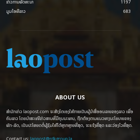
ຂ່າວການພັດທະນາ
1197
ມູມໄອທີລາວ
683
ABOUT US
ສຳນັກຂ່າວ laopost.com ຈະສ້າງໂຕເອງໃຫ້ກາຍເປັນຜູ້ນຳສື່ອອນລາຍຂອງລາວ ເພື່ອ
ຄົນລາວ ໂດຍນຳສະເໜີຂ່າວສານທີ່ມີຄຸນນະພາບ, ຖືກຕ້ອງຕາມແນວທາງນະໂຍບາຍຂອງ
ພັກ-ລັດ, ເປັນປະໂຫຍດຕໍ່ຜູ້ຊົມໃຫ້ໄດ້ຫຼາກຫຼາຍທີ່ສຸດ, ຈະແຈ້ງທີ່ສຸດ ແລະວ່ອງໄວທີ່ສຸດ.
Contact us:
laopost@rdkgroup.la