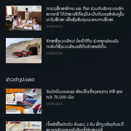
ກະຊວງສຶກສາທິການ ແລະ ກິລາ ຮ່ວມກັບລັດຖະບານອົດ
ສະຕຣາລີ ໄດ້ນຳສະເໜີເຄື່ອງມືປະເມີນຕົນເອງສຳລັບຄູຊັ້ນ
ປະຖົມສຶກສາ ເພື່ອສົ່ງເສີມຄຸນນະພາບການສຶກສາ.
06/08/2026
ຮັກສາສິ່ງແວດລ້ອມ! ບໍ່ແຮ່ໃຕ້ດິນ ຊ່ວຍຫຼຸດຜ່ອນຜົນ
ກະທົບຕໍ່ສິ່ງແວດລ້ອມໜ້າດິນຮັກສາໜ້າດິນ.
06/08/2026
ຂ່າວຕ່າງປະເທດ
ຈັບນັກບິນມາເລເຊຍ ພ້ອມຍຶດເຄື່ອງຂອງກາງ ຢາອີ ຫຼາຍ
ກວ່າ 70,000 ເມັດ
06/08/2026
ເຈົ້າໜ້າທີ່ໄທກັກຕົວ ຄົນລາວ 2 ຄົນ ທີ່ກ່ຽວຂ້ອງກັບຄະດີ
ສາວແອລັກລອບເຮໂຣອີນເຂົ້າອົດສະຕາລີ