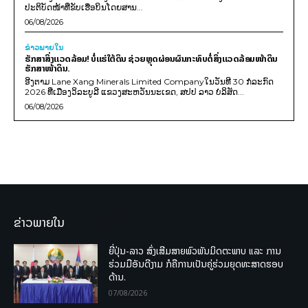
ປະຕິບັດໜ້າທີ່ຂັບເຮືອບິນໂດຍສານ...
06/08/2026
ຂ່າວພາຍ​ໃນ
ຮັກສາສິ່ງແວດລ້ອມ! ບໍ່ແຮ່ໃຕ້ດິນ ຊ່ວຍຫຼຸດຜ່ອນຜົນກະທົບຕໍ່ສິ່ງແວດລ້ອມໜ້າດິນ
ຮັກສາໜ້າດິນ.
ອີງຕາມ Lane Xang Minerals Limited Companyໃນວັນທີ 30 ກໍລະກົດ
2026 ທີ່ເມືອງວິລະບູລີ ແຂວງສະຫວັນນະເຂດ, ສປປ ລາວ ບໍລິສັດ...
06/08/2026
ຂ່າວພາຍໃນ
ຍີ່ປຸ່ນ-ລາວ ສົ່ງເສີມສາຍພົວພັນມິດຕະພາບ ແລະ ການ
ຮ່ວມມືອັນດີງາມ ກໍຄືການເປັນຄູ່ຮ່ວມຍຸດທະສາດຮອບ
ດ້ານ.
07/08/2026