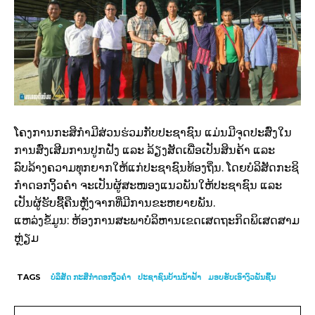
ໂຄງການກະສິກຳມີສ່ວນຮ່ວມກັບປະຊາຊົນ ແມ່ນມີຈຸດປະສົ່ງໃນ
ການສົ່ງເສີມການປູກຝັງ ແລະ ລ້ຽງສັດເພື່ອເປັນສິນຄ້າ ແລະ
ລົບລ້າງຄວາມທຸກຍາກໃຫ້ແກ່ປະຊາຊົນທ້ອງຖິ່ນ. ໂດຍບໍລິສັດກະຊິ
ກຳດອກງິ້ວຄຳ ຈະເປັນຜູ້ສະໜອງແນວພັນໃຫ້ປະຊາຊົນ ແລະ
ເປັນຜູ້ຮັບຊື້ຄືນຫຼັງຈາກທີ່ມີການຂະຫຍາຍພັນ.
ແຫລ່ງຂໍ້ມູນ: ຫ້ອງການສະພາບໍລິຫານເຂດເສດຖະກິດພິເສດສາມ
ຫຼ່ຽມ
TAGS
ບໍລິສັດ ກະສິກໍາດອກງິ້ວຄຳ
ປະຊາຊົນບ້ານນໍ້າຟ້າ
ມອບຮັບເອົາງົວພັນຊີ້ນ