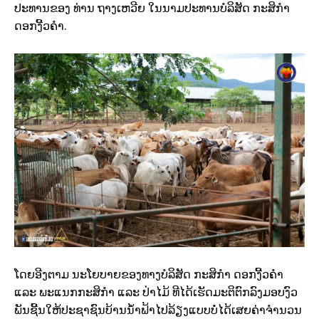
ປະທານຂອງ ທ່ານ ຖາງເຫວີຍ ໃນນາມປະທານບໍລິສັດ ກະສິກຳ
ດອກງີ້ວຄຳ.
ໂດຍອີງຕາມ ນະໂຍບາຍຂອງທາງບໍລິສັດ ກະສິກໍາ ດອກງີ້ວຄຳ
ແລະ ພະແນກກະສິກຳ ແລະ ປ່າໄມ້ ທີໄດ້ເຮັດມະຕິຕົກລົງມອບງົວ
ພັນຊີ້ນໃຫ້ປະຊາຊົນບ້ານນໍ້າຟ້າໄປລ້ຽງແບບບໍ່ໄດ້ເສຍຄ່າຈຳນວນ