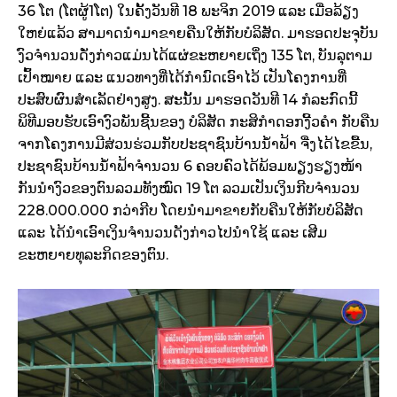
36 ໂຕ (ໂຕຜູ້1ໂຕ) ໃນຄັ້ງວັນທີ 18 ພະຈິກ 2019 ແລະ ເມື່ອລ້ຽງ
ໃຫຍ່ແລ້ວ ສາມາດນຳມາຂາຍຄືນໃຫ້ກັບບໍລິສັດ. ມາຮອດປະຈຸບັນ
ງົວຈຳນວນດັ່ງກ່າວແມ່ນໄດ້ແຜ່ຂະຫຍາຍເຖິ່ງ 135 ໂຕ, ບັນລຸຕາມ
ເປົ້າໝາຍ ແລະ ແນວທາງທີ່ໄດ້ກຳນົດເອົາໄວ້ ເປັນໂຄງການທີ່
ປະສົບຜົນສຳເລັດຢ່າງສູງ. ສະນັ້ນ ມາຮອດວັນທີ 14 ກໍລະກົດນີ້
ພິທີມອບຮັບເອົາງົວພັນຊີ້ນຂອງ ບໍລິສັດ ກະສິກໍາດອກງີ້ວຄຳ ກັບຄືນ
ຈາກໂຄງການມີສ່ວນຮ່ວມກັບປະຊາຊົນບ້ານນໍ້າຟ້າ ຈື່ງໄດ້ໄຂຂື້ນ,
ປະຊາຊົນບ້ານນໍ້າຟ້າຈຳນວນ 6 ຄອບຄົວໄດ້ພ້ອມພຽງຮຽງໜ້າ
ກັນນຳງົວຂອງຕົນລວມທັງໝົດ 19 ໂຕ ລວມເປັນເງິນກີບຈຳນວນ
228.000.000 ກວ່າກີບ ໂດຍນຳມາຂາຍກັບຄືນໃຫ້ກັບບໍລິສັດ
ແລະ ໄດ້ນຳເອົາເງິນຈຳນວນດັງກ່າວໄປນຳໃຊ້ ແລະ ເສີມ
ຂະຫຍາຍທຸລະກິດຂອງຕົນ.