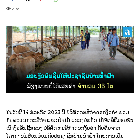
2158
ໃນວັນທີ 14 ກໍລະກົດ 2023 ນີ້ ບໍລິສັດກະສິກຳດອກງິ້ວຄຳ ຮ່ວມ
ກັບພະແນກກະສິກຳ ແລະ ປ່າໄມ້ ແຂວງບໍ່ແກ້ວ ໄດ້ຈັດພິທີມອບຮັບ
ເອົາງົວພັນຊີ້ນຂອງ ບໍລິສັດ ກະສິກໍາດອກງິ້ວຄຳ ກັບຄືນຈາກ
ໂຄງການມີສ່ວນຮ່ວມກັບປະຊາຊົນບ້ານນໍ້າຟ້າ ໂດຍການເປັນ