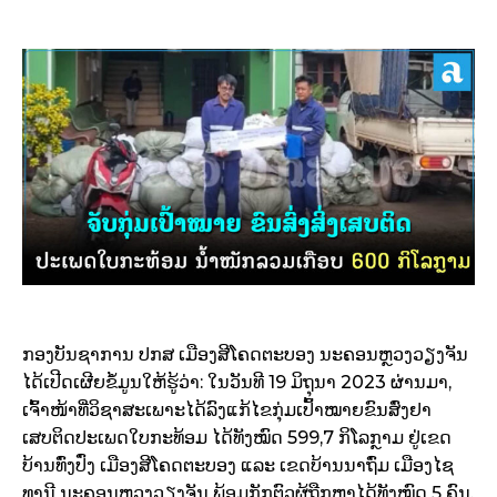
ກອງບັນຊາການ ປກສ ເມືອງສີໂຄດຕະບອງ ນະຄອນຫຼວງວຽງຈັນ
ໄດ້ເປີດເຜີຍຂໍ້ມູນໃຫ້ຮູ້ວ່າ: ໃນວັນທີ 19 ມິຖຸນາ 2023 ຜ່ານມາ,
ເຈົ້າໜ້າທີ່ວິຊາສະເພາະໄດ້ລົງແກ້ໄຂກຸ່ມເປົ້າໝາຍຂົນສົ່ງຢາ
ເສບຕິດປະເພດໃບກະທ້ອມ ໄດ້ທັງໝົດ 599,7 ກິໂລກຼາມ ຢູ່ເຂດ
ບ້ານທົ່ງປົ່ງ ເມືອງສີໂຄດຕະບອງ ແລະ ເຂດບ້ານນາຖົ່ມ ເມືອງໄຊ
ທານີ ນະຄອນຫຼວງວຽງຈັນ ພ້ອມກັກຕົວຜູ້ຖືກຫາໄດ້ທັງໝົດ 5 ຄົນ,