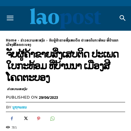
Home
ຂ່າວຄວາມສະຫງົບ
ຈັບຜູ້ຄ້າຂາຍສິ່ງເສບຕິດ ປະເພດໃບກະທ້ອມ ທີ່ບ້ານນາ
ເມືອງສີໂຄດຕະບອງ
ຈັບຜູ້ຄ້າຂາຍສິ່ງເສບຕິດ ປະເພດ
ໃບກະທ້ອມ ທີ່ບ້ານນາ ເມືອງສີ
ໂຄດຕະບອງ
ຂ່າວຄວາມສະຫງົບ
29/06/2023
PUBLISHED ON
BY
ນຸຖາພອນ
785