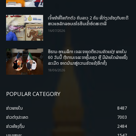
ເຈົ້າໜ້າທີ່ໄທກັກຕົວ ຄົນລາວ 2 ຄົນ ທີ່ກ່ຽວຂ້ອງກັບຄະດີ
ສາວແອລັກລອບເຮໂຣອີນເຂົ້າອົດສະຕາລີ
16/07/2026
ອີຣານ-ອາເມລິກາ ເຈລະຈາຍຸດຕິຄວາມຂັດແຍ່ງ! ພາຍໃນ
60 ວັນນີ້ ຖ້າການເຈລະຈາຫຼົ້ມເຫຼວ ຫຼື ມີຝ່າຍໃດຝ່າຍໜຶ່ງ
ລະເມີດ ອາດນໍາມາສູ່ຄວາມຂັດແຍ້ງອີກຄັ້ງ
18/06/2026
POPULAR CATEGORY
ຂ່າວພາຍ​ໃນ
8487
ຂ່າວຕ່າງປະເທດ
7003
ຂ່າວທ້ອງຖິ່ນ
2484
ນານາສາລະ
1547