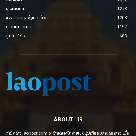
ຂ່າວເຫດການ
1278
ສຸຂະພາບ ແລະ ສີ່ງແວດລ້ອມ
1203
ຂ່າວການພັດທະນາ
1197
ມູມໄອທີລາວ
683
ABOUT US
ສຳນັກຂ່າວ laopost.com ຈະສ້າງໂຕເອງໃຫ້ກາຍເປັນຜູ້ນຳສື່ອອນລາຍຂອງລາວ ເພື່ອ