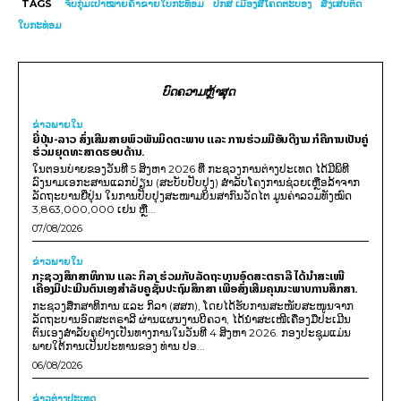
TAGS
ຈັບກຸ່ມເປົ້າໝາຍຄ້າຂາຍໃບກະທ້ອມ
ປກສ ເມືອງສີໂຄດຕະບອງ
ສິ່ງເສບຕິດ
ໃບກະທ່ອມ
ບົດຄວາມຫຼ້າສຸດ
ຂ່າວພາຍ​ໃນ
ຍີ່ປຸ່ນ-ລາວ ສົ່ງເສີມສາຍພົວພັນມິດຕະພາບ ແລະ ການຮ່ວມມືອັນດີງາມ ກໍຄືການເປັນຄູ່
ຮ່ວມຍຸດທະສາດຮອບດ້ານ.
ໃນຕອນບ່າຍຂອງວັນທີ 5 ສິງຫາ 2026 ທີ່ ກະຊວງການຕ່າງປະເທດ ໄດ້ມີພິທີ
ລົງນາມເອກະສານແລກປ່ຽນ (ສະບັບປັບປຸງ) ສໍາລັບໂຄງການຊ່ວຍເຫຼືອລ້າຈາກ
ລັດຖະບານຍີ່ປຸ່ນ ໃນການປັບປຸງສະໜາມບິນສາກົນວັດໄຕ ມູນຄ່າລວມທັງໝົດ
3,863,000,000 ເຢນ ຫຼື...
07/08/2026
ຂ່າວພາຍ​ໃນ
ກະຊວງສຶກສາທິການ ແລະ ກິລາ ຮ່ວມກັບລັດຖະບານອົດສະຕຣາລີ ໄດ້ນຳສະເໜີ
ເຄື່ອງມືປະເມີນຕົນເອງສຳລັບຄູຊັ້ນປະຖົມສຶກສາ ເພື່ອສົ່ງເສີມຄຸນນະພາບການສຶກສາ.
ກະຊວງສຶກສາທິການ ແລະ ກິລາ (ສສກ), ໂດຍໄດ້ຮັບການສະໜັບສະໜູນຈາກ
ລັດຖະບານອົດສະຕຣາລີ ຜ່ານແຜນງານບີຄວາ, ໄດ້ນຳສະເໜີເຄື່ອງມືປະເມີນ
ຕົນເອງສຳລັບຄູຢ່າງເປັນທາງການໃນວັນທີ 4 ສິງຫາ 2026. ກອງປະຊຸມແມ່ນ
ພາຍໃຕ້ການເປັນປະທານຂອງ ທ່ານ ປອ...
06/08/2026
ຂ່າວຕ່າງປະເທດ