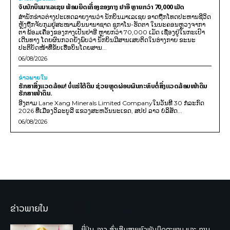
ຈັບນັກບິນມາເລເຊຍ ພ້ອມຍຶດເຄື່ອງຂອງກາງ ຢາອີ ຫຼາຍກວ່າ 70,000 ເມັດ
ສຳນັກຂ່າວຕ່າງປະເທດລາຍງານວ່າ ນັກບິນມາເລເຊຍ ອາດຖືກໂທດປະຫານຊີວິດ
ຫຼັງຖືກຈັບກຸມຢູ່ສະໜາມບິນນານາຊາດ ຊູກາໂນ-ຮັດຕາ ໃນນະຄອນຫຼວງຈາກາ
ຕາ ພ້ອມເຄື່ອງຂອງກາງເປັນຢາອີ ຫຼາຍກວ່າ 70,000 ເມັດ ເຊື່ອງຢູ່ໃນກະເປົາ
ເດີນທາງ ໂດຍຜົນກວດຍັງພົບວ່າ ນັກບິນມີສານເສບຕິດໃນຮ່າງກາຍ ຂະນະ
ປະຕິບັດໜ້າທີ່ຂັບເຮືອບິນໂດຍສານ...
06/08/2026
ຂ່າວພາຍ​ໃນ
ຮັກສາສິ່ງແວດລ້ອມ! ບໍ່ແຮ່ໃຕ້ດິນ ຊ່ວຍຫຼຸດຜ່ອນຜົນກະທົບຕໍ່ສິ່ງແວດລ້ອມໜ້າດິນ
ຮັກສາໜ້າດິນ.
ອີງຕາມ Lane Xang Minerals Limited Companyໃນວັນທີ 30 ກໍລະກົດ
2026 ທີ່ເມືອງວິລະບູລີ ແຂວງສະຫວັນນະເຂດ, ສປປ ລາວ ບໍລິສັດ...
06/08/2026
ຂ່າວພາຍໃນ
ຍີ່ປຸ່ນ-ລາວ ສົ່ງເສີມສາຍພົວພັນມິດຕະພາບ ແລະ ການ