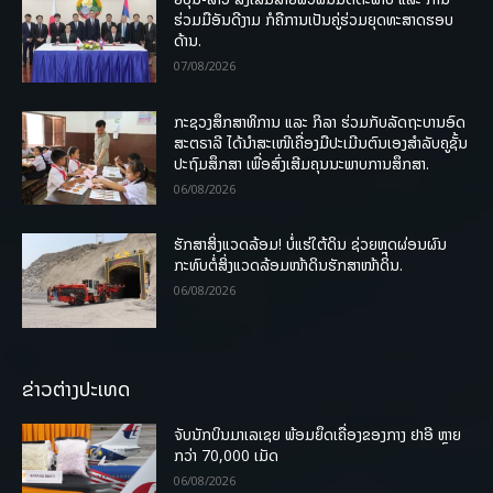
ຮ່ວມມືອັນດີງາມ ກໍຄືການເປັນຄູ່ຮ່ວມຍຸດທະສາດຮອບ
ດ້ານ.
07/08/2026
ກະຊວງສຶກສາທິການ ແລະ ກິລາ ຮ່ວມກັບລັດຖະບານອົດ
ສະຕຣາລີ ໄດ້ນຳສະເໜີເຄື່ອງມືປະເມີນຕົນເອງສຳລັບຄູຊັ້ນ
ປະຖົມສຶກສາ ເພື່ອສົ່ງເສີມຄຸນນະພາບການສຶກສາ.
06/08/2026
ຮັກສາສິ່ງແວດລ້ອມ! ບໍ່ແຮ່ໃຕ້ດິນ ຊ່ວຍຫຼຸດຜ່ອນຜົນ
ກະທົບຕໍ່ສິ່ງແວດລ້ອມໜ້າດິນຮັກສາໜ້າດິນ.
06/08/2026
ຂ່າວຕ່າງປະເທດ
ຈັບນັກບິນມາເລເຊຍ ພ້ອມຍຶດເຄື່ອງຂອງກາງ ຢາອີ ຫຼາຍ
ກວ່າ 70,000 ເມັດ
06/08/2026