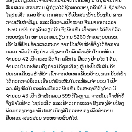
ຂອງວັນດຽວກັນເຈົ້າໜ້າທີ່ກໍສາມາດກັກຕົວທັງ 2 ໄດ້, ຜ່ານການ
ສືບບສວນ-ສອບສວນ ຜູ້ກ່ຽວໄດ້ຊັກທອດຫາບຸກຄົນທີ 3, ຊື່ວ່າທ້າວ
ໄຊປະເສີດ ແລະ ທ້າວ ເກດສະດາ ທີ່ເປັນສອງອ້າຍນ້ອງກັນ ຜ່ານ
ການເກັບກຳຂໍ້ມູນ ແລະ ຕິດຕາມເປົ້າໝາຍ ຈົນມາຮອດເວລາ
16:50 ນາທີ, ຂອງວັນດຽວກັນ ຈຶ່ງພົບເຫັນເປົ້າໝາຍໄດ້ຂັບຂີ່ລົດ
ກະບະຮຸ່ນໄດ ໝາຍເລກທະບຽນ ກນ 5260 ກຳແພງນະຄອນ,
ເຂົ້າໄປທີ່ບ້ານທ້າວເກດສະດາ ຈາກນັ້ນເຈົ້າໜ້າທີ່ຈຶ່ງໄດ້ທຳການ
ກວດກາລົດຄັນດັ່ງກ່າວ ເຊິ່ງພາຍໃນລົດພົບເຫັນໃບກະທ້ອມ
ຈຳນວນ 42 ເປົາ ແລະ ລົດຈັກ ຄລິກໄອ ສີແດງ ປ້າຍໄທ 1 ຄັນ,
ຈຳນວນໃບກະທ້ອມດັ່ງກ່າວໄດ້ຊຸກເຊື່ອງ ຫຼື ປະປົນກັບສິນຄ້າ
ປະເພດເຄື່ອງແຫ້ງທີ່ນຳເຂົ້າຈາກປະເທດເພື່ອນບ້ານ, ນອກນັ້ນກໍຍັງ
ໄດ້ກວດກາບໍລິເວນເຮືອນກໍພົບເຫັນໃບກະທ້ອມຈຳນວນ 1 ເປົາ
ລວມທັງໝົດໃບກະທ້ອມທີ່ກວດພົບເຫັນໃນສະຖາທີ່ດັ່ງກ່າວ ມີ
ຈຳນວນ 43 ເປົາ ນ້ຳໜັກລວມ 599 ກິໂລກຼາມ, ຈາກນັ້ນເຈົ້າໜ້າທີ່
ຈຶ່ງນຳໂຕທ້າວ ໄຊປະເສີດ ແລະ ທ້າວເກດສະດາ ທັງສອງອ້າຍນ້ອງ
ພ້ອມຂອງກາງມາທີ່ ປກສ ເມືອງສີໂຄດຕະບອງ ເພື່ອທຳການ
ສືບສວນ-ສອບສວນ ຂະຫຍາຍຜົນຕໍ່ໄປ.