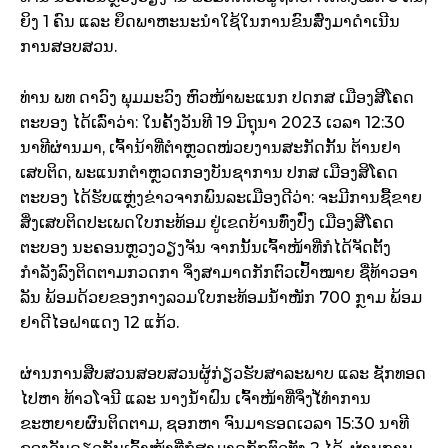
ຍິງ 1 ຄົນ ແລະ ຍຶດພາຫະນະນຳໃຊ້ໃນການຂົນສົ່ງມາດຳເນີນ
ການສອບສວນ.
ທ່ານ ພທ ດາວົງ ພຸມມະວົງ ຫົວໜ້າພະແນກ ປດກສ ເມືອງສີໂຄດ
ຕະບອງ ໄດ້ເລົ່າວ່າ: ໃນຄັ້ງວັນທີ 19 ມິຖຸນາ 2023 ເວລາ 12:30
ນາທີຜ່ານມາ, ເຈົ້ານ້າທີ່ຕຳຫຼວດໜ່ວຍງານສະກັດກັ້ນ ຕ້ານຢາ
ເສບຕິດ, ພະແນກຕຳຫຼວດກອງບັນຊາການ ປກສ ເມືອງສິໂຄດ
ຕະບອງ ໄດ້ຮັບແຫຼ່ງຂ່າວຈາກພົນລະເມືອງດີວ່າ: ຈະມີການຊື້ຂາຍ
ສິ່ງເສບຕິດປະເພດໃບກະທ້ອມ ຢູ່ເຂດບ້ານທົ່ງປົ່ງ ເມືອງສີໂຄດ
ຕະບອງ ນະຄອນຫຼວງວຽງຈັນ ຈາກນັ້ນເຈົ້າໜ້າທີ່ກໍໄດ້ຈັດຕັ້ງ
ກຳລັງລົງຕິດຕາມກວດກາ ຈຶ່ງສາມາດກັກຕົວເປົ້າໝາຍ ຊື່ທ້າວອາ
ລັນ ພ້ອມດ້ວຍຂອງກາງລວມໃບກະທ້ອມນ້ຳໜັກ 700 ກຼາມ ພ້ອມ
ຢາດີໄອຝາແດງ 12 ແກ້ວ.
ຜ່ານການສືບສວນສອບສວນຜູ້ກ່ຽວຮັບສາລະພາບ ແລະ ຊັກທອດ
ໄປຫາ ທ້າວໂຈນີ ແລະ ນາງນ້ຳຝົນ ເຈົ້າໜ້າທີ່ຈຶ່ງໄ້ທຳການ
ຂະຫຍາຍຜົນຕິດຕາມ, ຊອກຫາ ຈົນມາຮອດເວລາ 15:30 ນາທີ