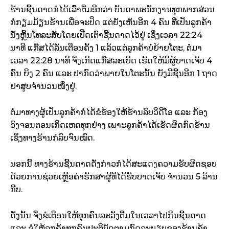
ຮ້ານຊີ້ນດາດກໍໄດ້ເລົ່າຕື່ມອີກວ່າ ບັນດາພະນັກງານທຸກພາກສ່ວນ
ກໍກຽມມ້ຽນຮ້ານເພື່ອຈະປິດ ແຕ່ຍັງເຫັນອີກ 4 ຄົນ ທີ່ເປັນລູກຄ້າ
ນັ່ງຫຼິ້ນໂທລະສັບໂດຍເປີດເຕົາຊີ້ນດາດໄວ້ຢູ່ ເຊິ່ງເວລາ 22:24
ນາທີ ແກ໊ສໄດ້ລັ່ນເຕືອນຄັ້ງ 1 ແລ້ວແຕ່ລູກຄ້າບໍ່ຍ້າຍໂຕະ, ຕໍ່ມາ
ເວລາ 22:28 ນາທີ ຈຶ່ງເກີດແກ໊ສລະເບີດ ເຮັດໃຫ້ມີຜູ້ບາດເຈັບ 4
ຄົນ ຍິງ 2 ຄົນ ແລະ ປາກົດວ່າພາຍໃນໂຕະນັ້ນ ຍັງມີຊີ້ນອີກ 1 ຖາດ
ຢາສູບຈຳນວນໜຶ່ງຢູ່.
ຕໍ່ມາທາງຜູ້ເປັນລູກຄ້າກໍໄດ້ຂໍຮ້ອງໃຫ້ຮ້ານລົບວິດີໂອ ແລະ ກ້ອງ
ວົງຈອນຕອນເກິດເຫດທຸກຢ່າງ ເພາະລູກຄ້າໄດ້ເຮັດຜິດກົດຮ້ານ
ເຊິ່ງທາງຮ້ານກໍລົບຈົນໝົດ.
ນອກນີ້ ທາງຮ້ານຊີ້ນດາດດັ່ງກ່າວກໍໄດ້ສະແດງຄວາມຮັບຜິດຊອບ
ດ້ວຍການຊ່ວຍເຫຼືອຄ່າຮັກສາຜູ້ທີ່ໄດ້ຮັບບາດເຈັບ ຈຳນວນ 5 ລ້ານ
ກີບ.
ດັ່ງນັ້ນ ຈຶ່ງຂໍເຕືອນໃຫ້ທຸກຄົນລະວັງຕື່ມໃນເວລາໄປກິນຊີ້ນດາດ
ແລະ ຂໍໃຫ້ລູກຄ້າທຸກຄົນປະຕິບັດຕາມກົດລະບຽບຂອງຮ້ານຄ້າ