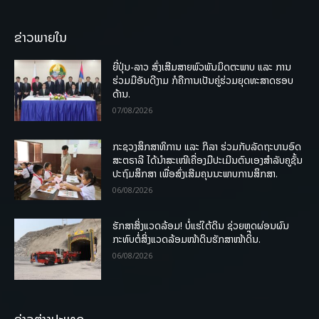
ຂ່າວພາຍໃນ
ຍີ່ປຸ່ນ-ລາວ ສົ່ງເສີມສາຍພົວພັນມິດຕະພາບ ແລະ ການ
ຮ່ວມມືອັນດີງາມ ກໍຄືການເປັນຄູ່ຮ່ວມຍຸດທະສາດຮອບ
ດ້ານ.
07/08/2026
ກະຊວງສຶກສາທິການ ແລະ ກິລາ ຮ່ວມກັບລັດຖະບານອົດ
ສະຕຣາລີ ໄດ້ນຳສະເໜີເຄື່ອງມືປະເມີນຕົນເອງສຳລັບຄູຊັ້ນ
ປະຖົມສຶກສາ ເພື່ອສົ່ງເສີມຄຸນນະພາບການສຶກສາ.
06/08/2026
ຮັກສາສິ່ງແວດລ້ອມ! ບໍ່ແຮ່ໃຕ້ດິນ ຊ່ວຍຫຼຸດຜ່ອນຜົນ
ກະທົບຕໍ່ສິ່ງແວດລ້ອມໜ້າດິນຮັກສາໜ້າດິນ.
06/08/2026
ຂ່າວຕ່າງປະເທດ