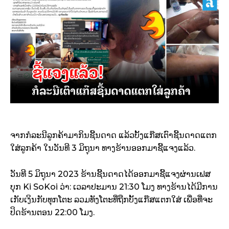
ຈາກກໍລະນີລູກຄ້າມາກິນຊີ້ນດາດ ແລ້ວບັ້ງແກ໊ສເຕົາຊີ້ນດາດແຕກ
ໃສ່ລູກຄ້າ ໃນວັນທີ 3 ມິຖຸນາ ທາງຮ້ານອອກມາຊີ້ແຈງແລ້ວ.
ວັນທີ 5 ມິຖຸນາ 2023 ຮ້ານຊີ້ນດາດໄດ້ອອກມາຊີ້ແຈງຜ່ານເຟສ
ບຸກ
Ki SoKoi ວ່າ:
ເວລາປະມານ 21:30 ໂມງ ທາງຮ້ານໄດ້ມີການ
ເກັບເງິນກັບທຸກໂຕະ ລວມທັງໂຕະທີ່ຖືກບັ້ງແກ໊ສແຕກໃສ່ ເພື່ອທີ່ຈະ
ປິດຮ້ານຕອນ 22:00 ໂມງ.