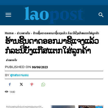
Home
ຂ່າວພາຍ​ໃນ
ຮ້ານຊີ້ນດາດອອກມາຊີ້ແຈງແລ້ວ ກໍລະນີບັ້ງແກ໊ສແຕກໃສ່ລູກຄ້າ
ຮ້ານຊີ້ນດາດອອກມາຊີ້ແຈງແລ້ວ
ກໍລະນີບັ້ງແກ໊ສແຕກໃສ່ລູກຄ້າ
ຂ່າວພາຍ​ໃນ
06/06/2023
PUBLISHED ON
BY
ສຸກສະດາພອນ
1440