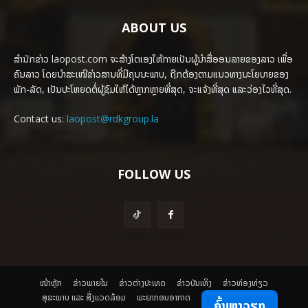
ABOUT US
ສຳນັກຂ່າວ laopost.com ຈະສ້າງໂຕເອງໃຫ້ກາຍເປັນຜູ້ນຳສື່ອອນລາຍຂອງລາວ ເພື່ອ
ຄົນລາວ ໂດຍນຳສະເໜີຂ່າວສານທີ່ມີຄຸນນະພາບ, ຖືກຕ້ອງຕາມແນວທາງນະໂຍບາຍຂອງ
ພັກ-ລັດ, ເປັນປະໂຫຍດຕໍ່ຜູ້ຊົມໃຫ້ໄດ້ຫຼາກຫຼາຍທີ່ສຸດ, ຈະແຈ້ງທີ່ສຸດ ແລະວ່ອງໄວທີ່ສຸດ.
Contact us:
laopost@rdkgroup.la
FOLLOW US
ໜ້າຫຼັກ
ຂ່າວພາຍ​ໃນ
ຂ່າວຕ່າງປະເທດ
​ຂ່າວບັນເທິງ
​ຂ່າວທ່ອງທ່ຽວ
ສຸຂະພາບ ແລະ ສີ່ງແວດລ້ອມ
ພະຍາກອນອາກາດ
ຄົ້ນຫາວຽກ