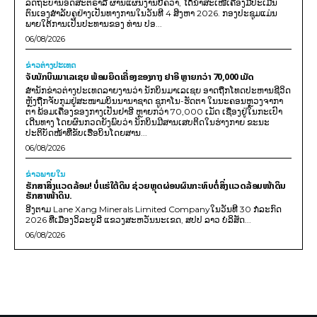
ລັດຖະບານອົດສະຕຣາລີ ຜ່ານແຜນງານບີຄວາ, ໄດ້ນຳສະເໜີເຄື່ອງມືປະເມີນ
ຕົນເອງສຳລັບຄູຢ່າງເປັນທາງການໃນວັນທີ 4 ສິງຫາ 2026. ກອງປະຊຸມແມ່ນ
ພາຍໃຕ້ການເປັນປະທານຂອງ ທ່ານ ປອ...
06/08/2026
ຂ່າວຕ່າງປະເທດ
ຈັບນັກບິນມາເລເຊຍ ພ້ອມຍຶດເຄື່ອງຂອງກາງ ຢາອີ ຫຼາຍກວ່າ 70,000 ເມັດ
ສຳນັກຂ່າວຕ່າງປະເທດລາຍງານວ່າ ນັກບິນມາເລເຊຍ ອາດຖືກໂທດປະຫານຊີວິດ
ຫຼັງຖືກຈັບກຸມຢູ່ສະໜາມບິນນານາຊາດ ຊູກາໂນ-ຮັດຕາ ໃນນະຄອນຫຼວງຈາກາ
ຕາ ພ້ອມເຄື່ອງຂອງກາງເປັນຢາອີ ຫຼາຍກວ່າ 70,000 ເມັດ ເຊື່ອງຢູ່ໃນກະເປົາ
ເດີນທາງ ໂດຍຜົນກວດຍັງພົບວ່າ ນັກບິນມີສານເສບຕິດໃນຮ່າງກາຍ ຂະນະ
ປະຕິບັດໜ້າທີ່ຂັບເຮືອບິນໂດຍສານ...
06/08/2026
ຂ່າວພາຍ​ໃນ
ຮັກສາສິ່ງແວດລ້ອມ! ບໍ່ແຮ່ໃຕ້ດິນ ຊ່ວຍຫຼຸດຜ່ອນຜົນກະທົບຕໍ່ສິ່ງແວດລ້ອມໜ້າດິນ
ຮັກສາໜ້າດິນ.
ອີງຕາມ Lane Xang Minerals Limited Companyໃນວັນທີ 30 ກໍລະກົດ
2026 ທີ່ເມືອງວິລະບູລີ ແຂວງສະຫວັນນະເຂດ, ສປປ ລາວ ບໍລິສັດ...
06/08/2026