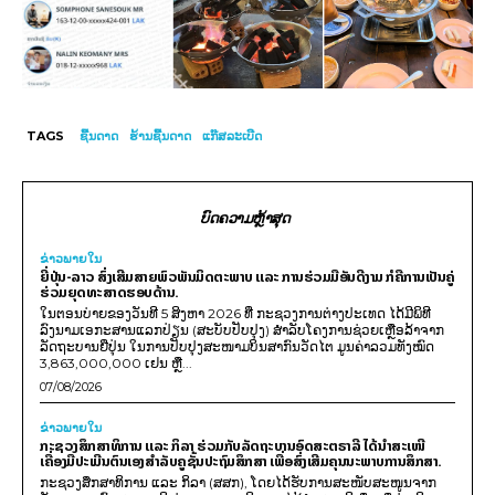
TAGS
ຊີ້ນດາດ
ຮ້ານຊີ້ນດາດ
ແກ໊ສລະເບີດ
ບົດຄວາມຫຼ້າສຸດ
ຂ່າວພາຍ​ໃນ
ຍີ່ປຸ່ນ-ລາວ ສົ່ງເສີມສາຍພົວພັນມິດຕະພາບ ແລະ ການຮ່ວມມືອັນດີງາມ ກໍຄືການເປັນຄູ່
ຮ່ວມຍຸດທະສາດຮອບດ້ານ.
ໃນຕອນບ່າຍຂອງວັນທີ 5 ສິງຫາ 2026 ທີ່ ກະຊວງການຕ່າງປະເທດ ໄດ້ມີພິທີ
ລົງນາມເອກະສານແລກປ່ຽນ (ສະບັບປັບປຸງ) ສໍາລັບໂຄງການຊ່ວຍເຫຼືອລ້າຈາກ
ລັດຖະບານຍີ່ປຸ່ນ ໃນການປັບປຸງສະໜາມບິນສາກົນວັດໄຕ ມູນຄ່າລວມທັງໝົດ
3,863,000,000 ເຢນ ຫຼື...
07/08/2026
ຂ່າວພາຍ​ໃນ
ກະຊວງສຶກສາທິການ ແລະ ກິລາ ຮ່ວມກັບລັດຖະບານອົດສະຕຣາລີ ໄດ້ນຳສະເໜີ
ເຄື່ອງມືປະເມີນຕົນເອງສຳລັບຄູຊັ້ນປະຖົມສຶກສາ ເພື່ອສົ່ງເສີມຄຸນນະພາບການສຶກສາ.
ກະຊວງສຶກສາທິການ ແລະ ກິລາ (ສສກ), ໂດຍໄດ້ຮັບການສະໜັບສະໜູນຈາກ