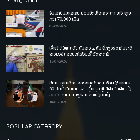
ຈັບນັກບິນມາເລເຊຍ ພ້ອມຍຶດເຄື່ອງຂອງກາງ ຢາອີ ຫຼາຍ
ກວ່າ 70,000 ເມັດ
06/08/2026
ເຈົ້າໜ້າທີ່ໄທກັກຕົວ ຄົນລາວ 2 ຄົນ ທີ່ກ່ຽວຂ້ອງກັບຄະດີ
ສາວແອລັກລອບເຮໂຣອີນເຂົ້າອົດສະຕາລີ
16/07/2026
ອີຣານ-ອາເມລິກາ ເຈລະຈາຍຸດຕິຄວາມຂັດແຍ່ງ! ພາຍໃນ
60 ວັນນີ້ ຖ້າການເຈລະຈາຫຼົ້ມເຫຼວ ຫຼື ມີຝ່າຍໃດຝ່າຍໜຶ່ງ
ລະເມີດ ອາດນໍາມາສູ່ຄວາມຂັດແຍ້ງອີກຄັ້ງ
18/06/2026
POPULAR CATEGORY