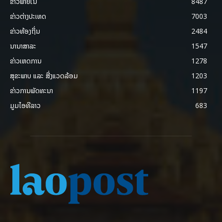
ຂ່າວພາຍ​ໃນ
8487
ຂ່າວຕ່າງປະເທດ
7003
ຂ່າວທ້ອງຖິ່ນ
2484
ນານາສາລະ
1547
ຂ່າວເຫດການ
1278
ສຸຂະພາບ ແລະ ສີ່ງແວດລ້ອມ
1203
ຂ່າວການພັດທະນາ
1197
ມູມໄອທີລາວ
683