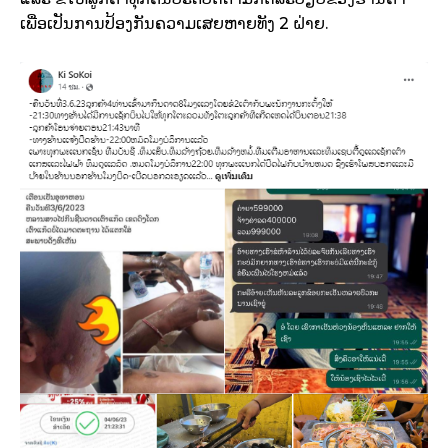
ເພື່ອເປັນການປ້ອງກັນຄວາມເສຍຫາຍທັງ 2 ຝ່າຍ.