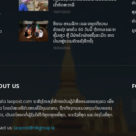
ຂ່
ເຂົ້າອົດສະຕາລີ
ສຸ
.
16/07/2026
ຂ່
ອີຣານ-ອາເມລິກາ ເຈລະຈາຍຸດຕິຄວາມ
ຂັດແຍ່ງ! ພາຍໃນ 60 ວັນນີ້ ຖ້າການເຈລະຈາ
ມູ
ຸດ
ຫຼົ້ມເຫຼວ ຫຼື ມີຝ່າຍໃດຝ່າຍໜຶ່ງລະເມີດ ອາດ
ນໍາມາສູ່ຄວາມຂັດແຍ້ງອີກຄັ້ງ
18/06/2026
OUT US
F
ຂ່າວ laopost.com ຈະສ້າງໂຕເອງໃຫ້ກາຍເປັນຜູ້ນຳສື່ອອນລາຍຂອງລາວ ເພື່ອ
ວ ໂດຍນຳສະເໜີຂ່າວສານທີ່ມີຄຸນນະພາບ, ຖືກຕ້ອງຕາມແນວທາງນະໂຍບາຍຂອງ
ດ, ເປັນປະໂຫຍດຕໍ່ຜູ້ຊົມໃຫ້ໄດ້ຫຼາກຫຼາຍທີ່ສຸດ, ຈະແຈ້ງທີ່ສຸດ ແລະວ່ອງໄວທີ່ສຸດ.
act us:
laopost@rdkgroup.la