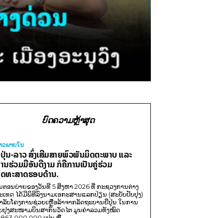
ບົດຄວາມຫຼ້າສຸດ
່າວພາຍ​ໃນ
ີ່ປຸ່ນ-ລາວ ສົ່ງເສີມສາຍພົວພັນມິດຕະພາບ ແລະ
ານຮ່ວມມືອັນດີງາມ ກໍຄືການເປັນຄູ່ຮ່ວມ
ຸດທະສາດຮອບດ້ານ.
ນຕອນບ່າຍຂອງວັນທີ 5 ສິງຫາ 2026 ທີ່ ກະຊວງການຕ່າງ
ະເທດ ໄດ້ມີພິທີລົງນາມເອກະສານແລກປ່ຽນ (ສະບັບປັບປຸງ)
ໍາລັບໂຄງການຊ່ວຍເຫຼືອລ້າຈາກລັດຖະບານຍີ່ປຸ່ນ ໃນການ
ັບປຸງສະໜາມບິນສາກົນວັດໄຕ ມູນຄ່າລວມທັງໝົດ
,863,000,000 ເຢນ ຫຼື...