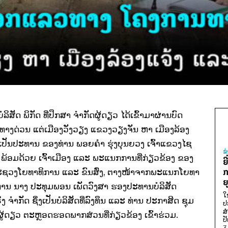
ິສັດ ພິກັດ ທີ່ປຶກສາ ຈໍາກັດຜູ້ດຽວ ໄດ້ເຂົ້າມາຜ່ານບົດ
ງດ່ວນ ແຕ່ເມືອງວັງວຽງ ແຂວງວຽງຈັນ ຫາ ເມືອງລ້ອງ
ເປັນປະທານ ຂອງທ່ານ ພອຍຄໍາ ຮຸ່ງບຸນຍວງ ເຈົ້າແຂວງໄຊ
ຂ
 ພ້ອມດ້ວຍ ເຈົ້າເມືອງ ແລະ ພະແນກການທີ່ກ່ຽວຂ້ອງ ຂອງ
ຍ
ກ
ກະຊວງໂຍທາທິການ ແລະ ຂົນສົ່ງ, ຕາງໜ້າຈາກພະແນກໂຍທາ
ຍ
ທ່ານ ນາງ ປະທຸມພອນ ເພັດວົງສາ ຮອງປະທານບໍລິສັດ
ໃ
ຈໍາກັດ ຊຶ່ງເປັນບໍລິສັດທີ່ລົງທຶນ ແລະ ທ່ານ ປະກາສິດ ຊຸມ
ປ
ສ
ັດຜູ້ດຽວ ຕະຫຼອດຮອດພາກສ່ວນທີ່ກ່ຽວຂ້ອງ ເຂົ້າຮ່ວມ.
ປ
3