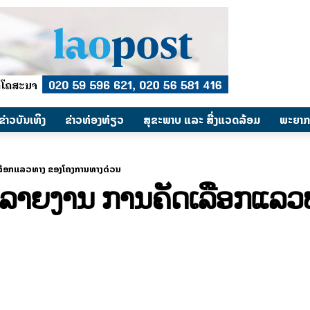
​ຂ່າວບັນເທິງ
​ຂ່າວທ່ອງທ່ຽວ
ສຸຂະພາບ ແລະ ສີ່ງແວດລ້ອມ
ພະຍາກ
ເລືອກແລວທາງ ຂອງໂຄງການທາງດ່ວນ
ດລາຍງານ ການຄັດເລືອກແລ