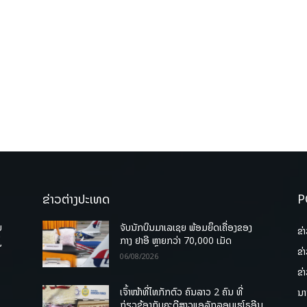
ຂ່າວຕ່າງປະເທດ
P
ບ
ຈັບນັກບິນມາເລເຊຍ ພ້ອມຍຶດເຄື່ອງຂອງ
ຂ່
່
ກາງ ຢາອີ ຫຼາຍກວ່າ 70,000 ເມັດ
ຂ່
06/08/2026
ຂ່
ເຈົ້າໜ້າທີ່ໄທກັກຕົວ ຄົນລາວ 2 ຄົນ ທີ່
ນາ
ກ່ຽວຂ້ອງກັບຄະດີສາວແອລັກລອບເຮໂຣອີນ