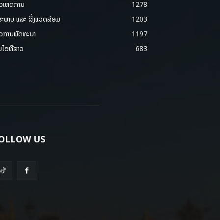
າວເຫດການ
1278
ຂະພາບ ແລະ ສີ່ງແວດລ້ອມ
1203
າວການພັດທະນາ
1197
ມໄອທີລາວ
683
OLLOW US