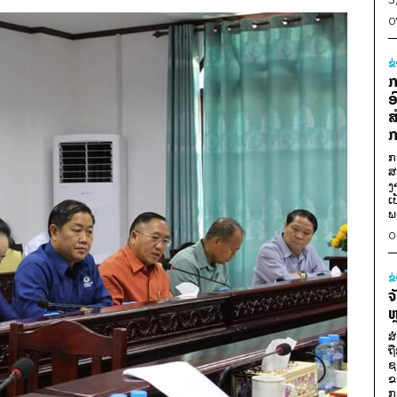
0
ຂ
ກ
ອ
ສ
ກ
ກ
ສ
ງ
ເ
ພ
0
ຂ
ຈ
ຫ
ສ
ຖ
ຊ
ຂ
ກ