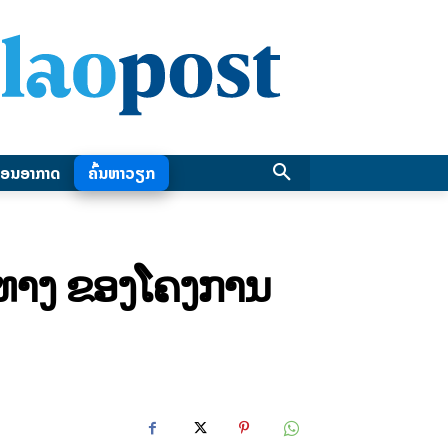
ອນອາກາດ
ຄົ້ນຫາວຽກ
ວທາງ ຂອງໂຄງການ