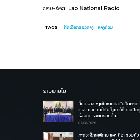
ພາບ-ຂ່າວ: Lao National Radio
TAGS
ຄັດເລືອກແລວທາງ
ທາງດ່ວນ
ຂ່າວພາຍໃນ
ຍີ່ປຸ່ນ-ລາວ ສົ່ງເສີມສາຍພົວພັນມິດຕະພາ
ແລະ ການຮ່ວມມືອັນດີງາມ ກໍຄືການເປັນຄູ
ຮ່ວມຍຸດທະສາດຮອບດ້ານ.
07/08/2026
ກະຊວງສຶກສາທິການ ແລະ ກິລາ ຮ່ວມກັບ