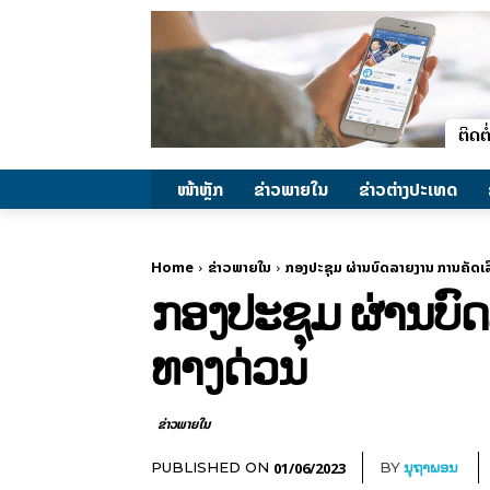
ໜ້າຫຼັກ
ຂ່າວພາຍ​ໃນ
ຂ່າວຕ່າງປະເທດ
Home
ຂ່າວພາຍ​ໃນ
ກອງປະຊຸມ ຜ່ານບົດລາຍງານ ການຄັດ
ກອງປະຊຸມ ຜ່ານບົ
ທາງດ່ວນ
ຂ່າວພາຍ​ໃນ
01/06/2023
PUBLISHED ON
BY
ນຸຖາພອນ