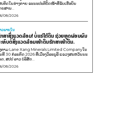
ສບຕິດໃນຮ່າງກາຍ ຂະນະປະຕິບັດໜ້າທີ່ຂັບເຮືອບິນ
ດຍສານ...
6/08/2026
່າວພາຍ​ໃນ
ັກສາສິ່ງແວດລ້ອມ! ບໍ່ແຮ່ໃຕ້ດິນ ຊ່ວຍຫຼຸດຜ່ອນຜົນ
ະທົບຕໍ່ສິ່ງແວດລ້ອມໜ້າດິນຮັກສາໜ້າດິນ.
ີງຕາມ Lane Xang Minerals Limited Companyໃນ
ັນທີ 30 ກໍລະກົດ 2026 ທີ່ເມືອງວິລະບູລີ ແຂວງສະຫວັນນະ
ຂດ, ສປປ ລາວ ບໍລິສັດ...
6/08/2026