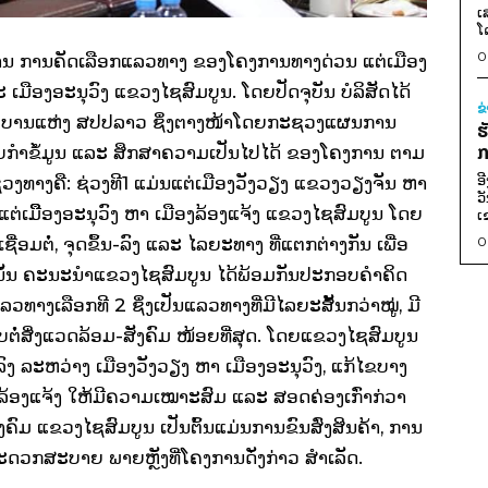
ເ
ໂ
0
ານ ການຄັດເລືອກແລວທາງ ຂອງໂຄງການທາງດ່ວນ ແຕ່ເມືອງ
ເມືອງອະນຸວົງ ແຂວງໄຊສົມບູນ. ໂດຍປັດຈຸບັນ ບໍລິສັດໄດ້
ຂ
ດຖະບານແຫ່ງ ສປປລາວ ຊຶ່ງຕາງໜ້າໂດຍກະຊວງແຜນການ
ຮ
ກ
ເກັບກໍາຂໍ້ມູນ ແລະ ສຶກສາຄວາມເປັນໄປໄດ້ ຂອງໂຄງການ ຕາມ
ອ
ຊ່ວງທາງຄື: ຊ່ວງທີ1 ແມ່ນແຕ່ເມືອງວັງວຽງ ແຂວງວຽງຈັນ ຫາ
ວ
ແຕ່ເມືືອງອະນຸວົງ ຫາ ເມືອງລ້ອງແຈ້ງ ແຂວງໄຊສົມບູນ ໂດຍ
ເ
0
່ອມຕໍ່, ຈຸດຂຶ້ນ-ລົງ ແລະ ໄລຍະທາງ ທີ່ແຕກຕ່າງກັນ ເພື່ອ
ັ້ນ ຄະນະນໍາແຂວງໄຊສົມບູນ ໄດ້ພ້ອມກັນປະກອບຄໍາຄິດ
ທາງເລືອກທີ 2 ຊຶ່ງເປັນແລວທາງທີ່ມີໄລຍະສັ້ນກວ່າໝູ່, ມີ
ະທົບຕໍ່ສິ່ງແວດລ້ອມ-ສັງຄົມ ໜ້ອຍທີ່ສຸດ. ໂດຍແຂວງໄຊສົມບູນ
ລົງ ລະຫວ່າງ ເມືອງວັງວຽງ ຫາ ເມືອງອະນຸວົງ, ແກ້ໄຂບາງ
ືອງລ້ອງແຈ້ງ ໃຫ້ມີຄວາມເໝາະສົມ ແລະ ສອດຄ່ອງເກົ່າກ່ວາ
ົມ ແຂວງໄຊສົມບູນ ເປັນຕົ້ນແມ່ນການຂົນສົ່ງສິນຄ້າ, ການ
ກສະບາຍ ພາຍຫຼັງທີ່ໂຄງການດັ່ງກ່າວ ສໍາເລັດ.