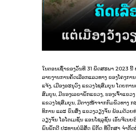
ໃນຕອນເຊົ້າຂອງວັນທີ 31 ພຶດສະພາ 2023 ນີ້ ບໍລ
ລາຍງານການຄັດເລືອກແລວທາງ ຂອງໂຄງການທາ
ແຈ້ງ, ເມືອງອະນຸວົງ ແຂວງໄຊສົມບູນ ໂດຍການ
ສົມບູນ, ມີຮອງເລຂາພັກແຂວງ, ຮອງເຈົ້າແຂວງ
ແຂວງໄຊສົມບູນ, ມີຕາງໜ້າຈາກກົມຂົວທາງ 
ທິການ ແລະ ຂົນສົ່ງ ແຂວງວຽງຈັນ ພ້ອມດ້ວຍ
ວຽງຈັນ ໂອໂຕເມຊັນ ແອນໂຊລູຊັນ ເອັນຈີເນຍຣິງ 
ພົນພັກດີ ປະທານບໍລິສັດ ພິກັດ ທີ່ປຶກສາ ຈໍາກ