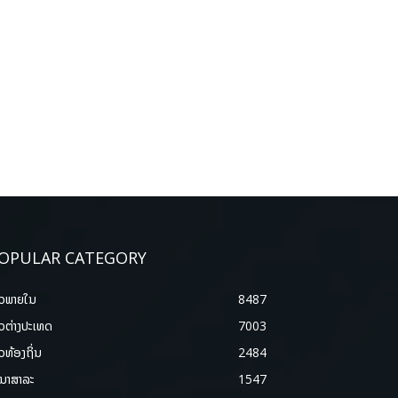
OPULAR CATEGORY
າວພາຍ​ໃນ
8487
າວຕ່າງປະເທດ
7003
າວທ້ອງຖິ່ນ
2484
ນາສາລະ
1547