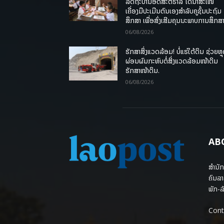
ລັດຖະບານອົດສະຕຣາລີ ໄດ້ນຳສະເໜີ
ເຄື່ອງມືປະເມີນຕົນເອງສຳລັບຄູຊັ້ນປະຖົມ
ສຶກສາ ເພື່ອສົ່ງເສີມຄຸນນະພາບການສຶກສາ
06/08/2026
ຮັກສາສິ່ງແວດລ້ອມ! ບໍ່ແຮ່ໃຕ້ດິນ ຊ່ວຍຫຼ
ຜ່ອນຜົນກະທົບຕໍ່ສິ່ງແວດລ້ອມໜ້າດິນ
ຮັກສາໜ້າດິນ.
06/08/2026
AB
ສຳນັກ
ຄົນລາ
ພັກ-ລັ
Cont