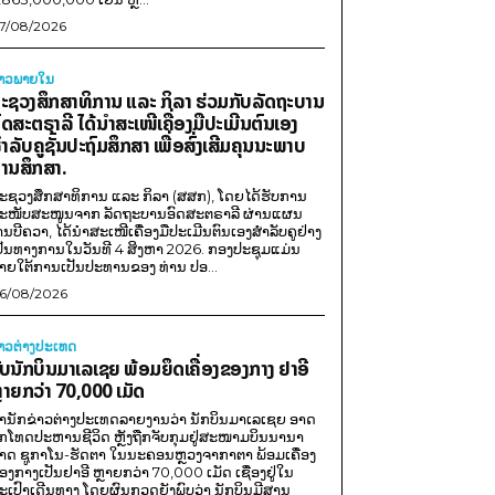
7/08/2026
່າວພາຍ​ໃນ
ະຊວງສຶກສາທິການ ແລະ ກິລາ ຮ່ວມກັບລັດຖະບານ
ົດສະຕຣາລີ ໄດ້ນຳສະເໜີເຄື່ອງມືປະເມີນຕົນເອງ
ຳລັບຄູຊັ້ນປະຖົມສຶກສາ ເພື່ອສົ່ງເສີມຄຸນນະພາບ
ານສຶກສາ.
ະຊວງສຶກສາທິການ ແລະ ກິລາ (ສສກ), ໂດຍໄດ້ຮັບການ
ະໜັບສະໜູນຈາກ ລັດຖະບານອົດສະຕຣາລີ ຜ່ານແຜນ
ານບີຄວາ, ໄດ້ນຳສະເໜີເຄື່ອງມືປະເມີນຕົນເອງສຳລັບຄູຢ່າງ
ປັນທາງການໃນວັນທີ 4 ສິງຫາ 2026. ກອງປະຊຸມແມ່ນ
າຍໃຕ້ການເປັນປະທານຂອງ ທ່ານ ປອ...
6/08/2026
່າວຕ່າງປະເທດ
ັບນັກບິນມາເລເຊຍ ພ້ອມຍຶດເຄື່ອງຂອງກາງ ຢາອີ
ຼາຍກວ່າ 70,000 ເມັດ
ຳນັກຂ່າວຕ່າງປະເທດລາຍງານວ່າ ນັກບິນມາເລເຊຍ ອາດ
ືກໂທດປະຫານຊີວິດ ຫຼັງຖືກຈັບກຸມຢູ່ສະໜາມບິນນານາ
າດ ຊູກາໂນ-ຮັດຕາ ໃນນະຄອນຫຼວງຈາກາຕາ ພ້ອມເຄື່ອງ
ອງກາງເປັນຢາອີ ຫຼາຍກວ່າ 70,000 ເມັດ ເຊື່ອງຢູ່ໃນ
ະເປົາເດີນທາງ ໂດຍຜົນກວດຍັງພົບວ່າ ນັກບິນມີສານ