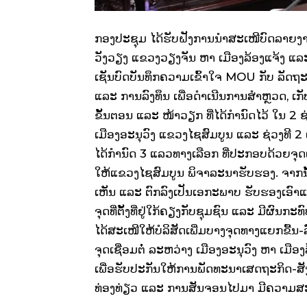
ກອງປະຊຸມ ໄດ້ຮັບຝັງການນໍາສະເໜີບົດລາຍງ
ວັງວຽງ ແຂວງວຽງຈັນ ຫາ ເມືອງລ້ອງແຈ້ງ ແລະ 
ເຊັນບົດບັນທຶກຄວາມເຂົ້າໃຈ MOU ກັບ ລັ
ແລະ ການລົງທຶນ ເພື່ອດໍາເນີນການສໍາຫຼວດ, 
ຂັ້ນຕອນ ແລະ ໜ້າວຽກ ທີ່ໄດ້ກໍານົດໄວ້ ໃນ 2 
ເມືອງອະນຸວົງ ແຂວງໄຊສົມບູນ ແລະ ຊ່ວງທີ 2 
ໄດ້ກໍານົດ 3 ແລວທາງເລືອກ ທີ່ປະກອບດ້ວຍຈຸດເຊື
ໃຫ້ແຂວງໄຊສົມບູນ ພິຈາລະນາຮັບຮອງ. ຈາກນ
ເຫັນ ແລະ ຕົກລົງເປັນເອກະພາບ ຮັບຮອງເອົາແລວ
ຈຸດທີ່ຕັ້ງທີ່ຢູ່ໃກ້ຄຽງກັບຊຸມຊົນ ແລະ ມີຜົນກ
ໄດ້ສະເໜີໃຫ້ບໍລິສັດເພີ່ມບາງຈຸດທາງແຍກຂື້ນ-
ຈຸດເຊື່ອມຕໍ່ ລະຫວ່າງ ເມືອງອະນຸວົງ ຫາ ເມ
ເພື່ອຮັບປະກັນໃຫ້ການພັດທະນາເສດຖະກິດ-ສັງຄ
ທ່ອງທ່ຽວ ແລະ ການສັນຈອນໄປມາ ມີຄວາມສະດວ