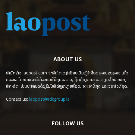
ABOUT US
ສຳນັກຂ່າວ laopost.com ຈະສ້າງໂຕເອງໃຫ້ກາຍເປັນຜູ້ນຳສື່ອອນລາຍຂອງລາວ ເພື່ອ
ຄົນລາວ ໂດຍນຳສະເໜີຂ່າວສານທີ່ມີຄຸນນະພາບ, ຖືກຕ້ອງຕາມແນວທາງນະໂຍບາຍຂອງ
ພັກ-ລັດ, ເປັນປະໂຫຍດຕໍ່ຜູ້ຊົມໃຫ້ໄດ້ຫຼາກຫຼາຍທີ່ສຸດ, ຈະແຈ້ງທີ່ສຸດ ແລະວ່ອງໄວທີ່ສຸດ.
Contact us:
laopost@rdkgroup.la
FOLLOW US