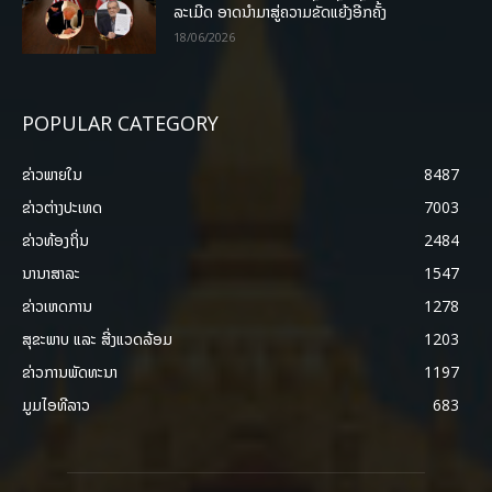
ລະເມີດ ອາດນໍາມາສູ່ຄວາມຂັດແຍ້ງອີກຄັ້ງ
18/06/2026
POPULAR CATEGORY
ຂ່າວພາຍ​ໃນ
8487
ຂ່າວຕ່າງປະເທດ
7003
ຂ່າວທ້ອງຖິ່ນ
2484
ນານາສາລະ
1547
ຂ່າວເຫດການ
1278
ສຸຂະພາບ ແລະ ສີ່ງແວດລ້ອມ
1203
ຂ່າວການພັດທະນາ
1197
ມູມໄອທີລາວ
683