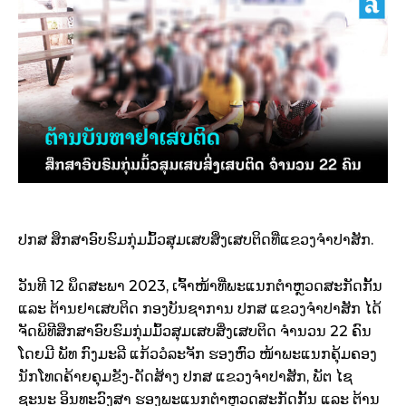
ປກສ ສຶກສາອົບຮົມກຸ່ມມົ້ວສຸມເສບສິ່ງເສບຕິດທີ່ແຂວງຈຳປາສັກ.
ວັນທີ 12 ພຶດສະພາ 2023, ເຈົ້າໜ້າທີ່ພະແນກຕຳຫຼວດສະກັດກັ້ນ
ແລະ ຕ້ານຢາເສບຕິດ ກອງບັນຊາການ ປກສ ແຂວງຈໍາປາສັກ ໄດ້
ຈັດພິທີສຶກສາອົບຮົມກຸ່ມມົ້ວສຸມເສບສິ່ງເສບຕິດ ຈຳນວນ 22 ຄົນ
ໂດຍມີ ພັທ ກົງມະລີ ແກ້ວວໍລະຈັກ ຮອງຫົວ ໜ້າພະແນກຄຸ້ມຄອງ
ນັກໂທດຄ້າຍຄຸມຂັງ-ດັດສ້າງ ປກສ ແຂວງຈຳປາສັກ, ພັຕ ໄຊ
ຊະນະ ອິນທະວົງສາ ຮອງພະແນກຕຳຫຼວດສະກັດກັ້ນ ແລະ ຕ້ານ