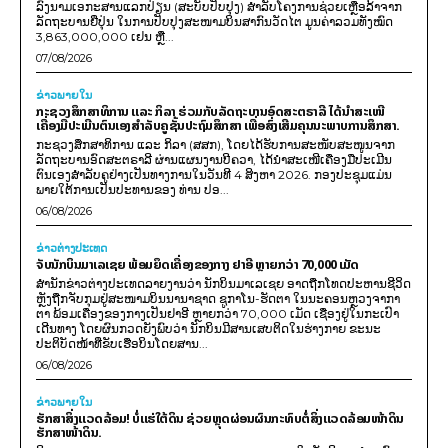
ລົງນາມເອກະສານແລກປ່ຽນ (ສະບັບປັບປຸງ) ສໍາລັບໂຄງການຊ່ວຍເຫຼືອລ້າຈາກ
ລັດຖະບານຍີ່ປຸ່ນ ໃນການປັບປຸງສະໜາມບິນສາກົນວັດໄຕ ມູນຄ່າລວມທັງໝົດ
3,863,000,000 ເຢນ ຫຼື...
07/08/2026
ຂ່າວພາຍ​ໃນ
ກະຊວງສຶກສາທິການ ແລະ ກິລາ ຮ່ວມກັບລັດຖະບານອົດສະຕຣາລີ ໄດ້ນຳສະເໜີ
ເຄື່ອງມືປະເມີນຕົນເອງສຳລັບຄູຊັ້ນປະຖົມສຶກສາ ເພື່ອສົ່ງເສີມຄຸນນະພາບການສຶກສາ.
ກະຊວງສຶກສາທິການ ແລະ ກິລາ (ສສກ), ໂດຍໄດ້ຮັບການສະໜັບສະໜູນຈາກ
ລັດຖະບານອົດສະຕຣາລີ ຜ່ານແຜນງານບີຄວາ, ໄດ້ນຳສະເໜີເຄື່ອງມືປະເມີນ
ຕົນເອງສຳລັບຄູຢ່າງເປັນທາງການໃນວັນທີ 4 ສິງຫາ 2026. ກອງປະຊຸມແມ່ນ
ພາຍໃຕ້ການເປັນປະທານຂອງ ທ່ານ ປອ...
06/08/2026
ຂ່າວຕ່າງປະເທດ
ຈັບນັກບິນມາເລເຊຍ ພ້ອມຍຶດເຄື່ອງຂອງກາງ ຢາອີ ຫຼາຍກວ່າ 70,000 ເມັດ
ສຳນັກຂ່າວຕ່າງປະເທດລາຍງານວ່າ ນັກບິນມາເລເຊຍ ອາດຖືກໂທດປະຫານຊີວິດ
ຫຼັງຖືກຈັບກຸມຢູ່ສະໜາມບິນນານາຊາດ ຊູກາໂນ-ຮັດຕາ ໃນນະຄອນຫຼວງຈາກາ
ຕາ ພ້ອມເຄື່ອງຂອງກາງເປັນຢາອີ ຫຼາຍກວ່າ 70,000 ເມັດ ເຊື່ອງຢູ່ໃນກະເປົາ
ເດີນທາງ ໂດຍຜົນກວດຍັງພົບວ່າ ນັກບິນມີສານເສບຕິດໃນຮ່າງກາຍ ຂະນະ
ປະຕິບັດໜ້າທີ່ຂັບເຮືອບິນໂດຍສານ...
06/08/2026
ຂ່າວພາຍ​ໃນ
ຮັກສາສິ່ງແວດລ້ອມ! ບໍ່ແຮ່ໃຕ້ດິນ ຊ່ວຍຫຼຸດຜ່ອນຜົນກະທົບຕໍ່ສິ່ງແວດລ້ອມໜ້າດິນ
ຮັກສາໜ້າດິນ.