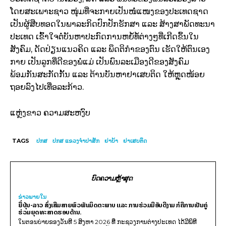
ໂດຍສະເພາະຊາວ ໜຸ່ມທີ່ຈະກາຍເປັນໜໍ່ແໜງຂອງປະເທດຊາດ
ເປັນຜູ້ສືບທອດໃນພາລະກິດປົກປັກຮັກສາ ແລະ ສ້າງສາພັດທະນາ
ປະເທດ ເຂົ້າໃຈຕໍ່ບັນຫາປະກົດການຫຍໍ້ທໍ້ຕ່າງໆທີ່ເກີດຂຶ້ນໃນ
ສັງຄົມ, ດັດປ່ຽນແນວຄິດ ແລະ ພຶດຕິກຳຂອງຕົນ ເຮັດໃຫ້ຕົນເອງ
ກາຍ ເປັນລູກທີ່ດີຂອງພໍ່ແມ່ ເປັນພົນລະເມືອງດີຂອງສັງຄົມ
ພ້ອມກັນສະກັດກັ້ນ ແລະ ຕ້ານບັນຫາຢາເສບຕິດ ໃຫ້ຫຼຸດໜ້ອຍ
ຖອຍລົງໄປເທື່ອລະກ້າວ.
ແຫຼ່ງຂາວ ຄວາມສະຫງົບ
TAGS
ປກສ
ປກ​ສ ແຂວງ​ຈຳ​ປາ​ສັກ
ຢາ​ບ້າ
ຢາເສບຕິດ
ບົດຄວາມຫຼ້າສຸດ
ຂ່າວພາຍ​ໃນ
ຍີ່ປຸ່ນ-ລາວ ສົ່ງເສີມສາຍພົວພັນມິດຕະພາບ ແລະ ການຮ່ວມມືອັນດີງາມ ກໍຄືການເປັນຄູ່
ຮ່ວມຍຸດທະສາດຮອບດ້ານ.
ໃນຕອນບ່າຍຂອງວັນທີ 5 ສິງຫາ 2026 ທີ່ ກະຊວງການຕ່າງປະເທດ ໄດ້ມີພິທີ