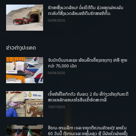
ຮັກສາສິ່ງແວດລ້ອມ! ບໍ່ແຮ່ໃຕ້ດິນ ຊ່ວຍຫຼຸດຜ່ອນຜົນ
ກະທົບຕໍ່ສິ່ງແວດລ້ອມໜ້າດິນຮັກສາໜ້າດິນ.
06/08/2026
ຂ່າວຕ່າງປະເທດ
ຈັບນັກບິນມາເລເຊຍ ພ້ອມຍຶດເຄື່ອງຂອງກາງ ຢາອີ ຫຼາຍ
ກວ່າ 70,000 ເມັດ
06/08/2026
ເຈົ້າໜ້າທີ່ໄທກັກຕົວ ຄົນລາວ 2 ຄົນ ທີ່ກ່ຽວຂ້ອງກັບຄະດີ
ສາວແອລັກລອບເຮໂຣອີນເຂົ້າອົດສະຕາລີ
16/07/2026
ອີຣານ-ອາເມລິກາ ເຈລະຈາຍຸດຕິຄວາມຂັດແຍ່ງ! ພາຍໃນ
60 ວັນນີ້ ຖ້າການເຈລະຈາຫຼົ້ມເຫຼວ ຫຼື ມີຝ່າຍໃດຝ່າຍໜຶ່ງ