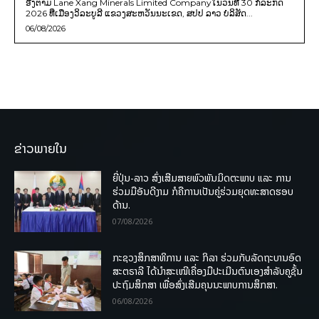
ອີງຕາມ Lane Xang Minerals Limited Companyໃນວັນທີ 30 ກໍລະກົດ
2026 ທີ່ເມືອງວິລະບູລີ ແຂວງສະຫວັນນະເຂດ, ສປປ ລາວ ບໍລິສັດ...
06/08/2026
ຂ່າວພາຍໃນ
ຍີ່ປຸ່ນ-ລາວ ສົ່ງເສີມສາຍພົວພັນມິດຕະພາບ ແລະ ການ
ຮ່ວມມືອັນດີງາມ ກໍຄືການເປັນຄູ່ຮ່ວມຍຸດທະສາດຮອບ
ດ້ານ.
07/08/2026
ກະຊວງສຶກສາທິການ ແລະ ກິລາ ຮ່ວມກັບລັດຖະບານອົດ
ສະຕຣາລີ ໄດ້ນຳສະເໜີເຄື່ອງມືປະເມີນຕົນເອງສຳລັບຄູຊັ້ນ
ປະຖົມສຶກສາ ເພື່ອສົ່ງເສີມຄຸນນະພາບການສຶກສາ.
06/08/2026