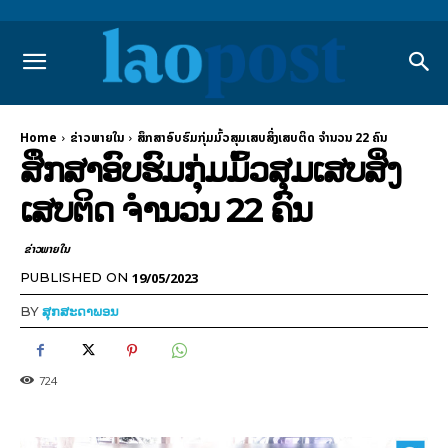
Home
ຂ່າວພາຍ​ໃນ
ສຶກສາອົບຮົມກຸ່ມມົ້ວສຸມເສບສິ່ງເສບຕິດ ຈຳນວນ 22 ຄົນ
ສຶກສາອົບຮົມກຸ່ມມົ້ວສຸມເສບສິ່ງ
ເສບຕິດ ຈຳນວນ 22 ຄົນ
ຂ່າວພາຍ​ໃນ
19/05/2023
PUBLISHED ON
BY
ສຸກສະດາພອນ
724