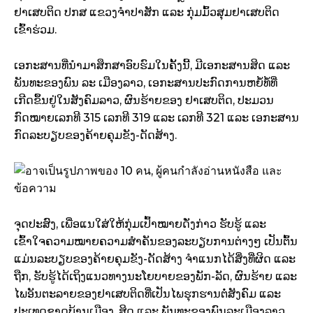
ຢາເສບຕິດ ປກສ ແຂວງຈຳປາສັກ ແລະ ກຸ່ມມົ້ວສຸມຢາເສບຕິດ
ເຂົ້າຮ່ວມ.
ເອກະສານທີ່ນຳມາສຶກສາອົບຮົມໃນຄັ້ງນີ້, ມີເອກະສານສິດ ແລະ
ພັນທະຂອງພົນ ລະ ເມືອງລາວ, ເອກະສານປະກົດການຫຍໍ້ທໍ້ທີ່
ເກີດຂຶ້ນຢູ່ໃນສັງຄົມລາວ, ຜົນຮ້າຍຂອງ ຢາເສບຕິດ, ປະມວນ
ກົດໝາຍເລກທີ 315 ເລກທີ 319 ແລະ ເລກທີ 321 ແລະ ເອກະສານ
ກົດລະບຽບຂອງຄ້າຍຄຸມຂັງ-ດັດສ້າງ.
ຈຸດປະສົງ, ເພື່ອແນໃສ່ໃຫ້ກຸ່ມເປົ້າໝາຍດັ່ງກ່າວ ຮັບຮູ້ ແລະ
ເຂົ້າໃຈຄວາມໝາຍຄວາມສຳຄັນຂອງລະບຽບການຕ່າງໆ ເປັນຕົ້ນ
ແມ່ນລະບຽບຂອງຄ້າຍຄຸມຂັງ-ດັດສ້າງ ຈຳແນກໄດ້ສິ່ງທີ່ຜິດ ແລະ
ຖືກ, ຮັບຮູ້ໄດ້ເຖິງແນວທາງນະໂຍບາຍຂອງພັກ-ລັດ, ຜົນຮ້າຍ ແລະ
ໄພອັນຕະລາຍຂອງຢາເສບຕິດທີ່ເປັນໄພຮຸກຮານຕໍ່ສັງຄົມ ແລະ
ປະເທດຊາດບ້ານເມືອງ, ສິດ ແລະ ພັນທະຂອງພົນລະເມືອງລາວ