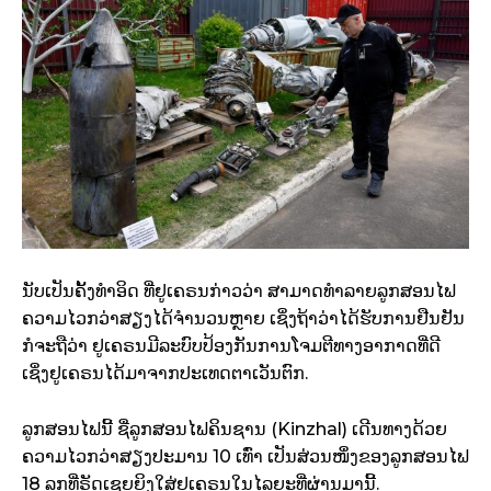
ນັບເປັນຄັ້ງທຳອິດ ທີ່ຢູເຄຣນກ່າວວ່າ ສາມາດທຳລາຍລູກສອນໄຟ
ຄວາມໄວກວ່າສຽງໄດ້ຈຳນວນຫຼາຍ ເຊິ່ງຖ້າວ່າໄດ້ຮັບການຢືນຢັນ
ກໍຈະຖືວ່າ ຢູເຄຣນມີລະບົບປ້ອງກັນການໂຈມຕີທາງອາກາດທີ່ດີ
ເຊິ່ງຢູເຄຣນໄດ້ມາຈາກປະເທດຕາເວັນຕົກ.
ລູກສອນໄຟນີ້ ຊື່ລູກສອນໄຟຄິນຊານ (Kinzhal) ເດີນທາງດ້ວຍ
ຄວາມໄວກວ່າສຽງປະມານ 10 ເທົ່າ ເປັນສ່ວນໜຶ່ງຂອງລູກສອນໄຟ
18 ລູກທີ່ຣັດເຊຍຍິງໃສ່ຢູເຄຣນໃນໄລຍະທີ່ຜ່ານມານີ້.