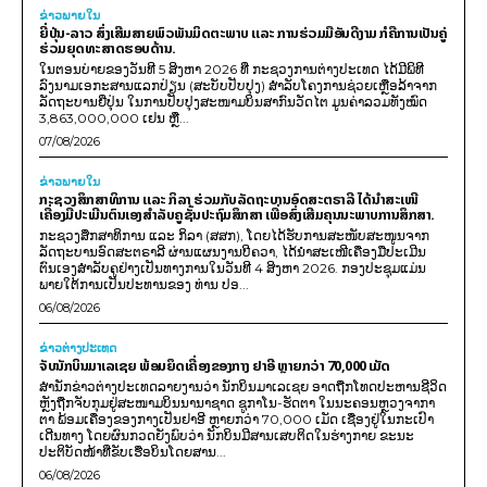
ຂ່າວພາຍ​ໃນ
ຍີ່ປຸ່ນ-ລາວ ສົ່ງເສີມສາຍພົວພັນມິດຕະພາບ ແລະ ການຮ່ວມມືອັນດີງາມ ກໍຄືການເປັນຄູ່
ຮ່ວມຍຸດທະສາດຮອບດ້ານ.
ໃນຕອນບ່າຍຂອງວັນທີ 5 ສິງຫາ 2026 ທີ່ ກະຊວງການຕ່າງປະເທດ ໄດ້ມີພິທີ
ລົງນາມເອກະສານແລກປ່ຽນ (ສະບັບປັບປຸງ) ສໍາລັບໂຄງການຊ່ວຍເຫຼືອລ້າຈາກ
ລັດຖະບານຍີ່ປຸ່ນ ໃນການປັບປຸງສະໜາມບິນສາກົນວັດໄຕ ມູນຄ່າລວມທັງໝົດ
3,863,000,000 ເຢນ ຫຼື...
07/08/2026
ຂ່າວພາຍ​ໃນ
ກະຊວງສຶກສາທິການ ແລະ ກິລາ ຮ່ວມກັບລັດຖະບານອົດສະຕຣາລີ ໄດ້ນຳສະເໜີ
ເຄື່ອງມືປະເມີນຕົນເອງສຳລັບຄູຊັ້ນປະຖົມສຶກສາ ເພື່ອສົ່ງເສີມຄຸນນະພາບການສຶກສາ.
ກະຊວງສຶກສາທິການ ແລະ ກິລາ (ສສກ), ໂດຍໄດ້ຮັບການສະໜັບສະໜູນຈາກ
ລັດຖະບານອົດສະຕຣາລີ ຜ່ານແຜນງານບີຄວາ, ໄດ້ນຳສະເໜີເຄື່ອງມືປະເມີນ
ຕົນເອງສຳລັບຄູຢ່າງເປັນທາງການໃນວັນທີ 4 ສິງຫາ 2026. ກອງປະຊຸມແມ່ນ
ພາຍໃຕ້ການເປັນປະທານຂອງ ທ່ານ ປອ...
06/08/2026
ຂ່າວຕ່າງປະເທດ
ຈັບນັກບິນມາເລເຊຍ ພ້ອມຍຶດເຄື່ອງຂອງກາງ ຢາອີ ຫຼາຍກວ່າ 70,000 ເມັດ
ສຳນັກຂ່າວຕ່າງປະເທດລາຍງານວ່າ ນັກບິນມາເລເຊຍ ອາດຖືກໂທດປະຫານຊີວິດ
ຫຼັງຖືກຈັບກຸມຢູ່ສະໜາມບິນນານາຊາດ ຊູກາໂນ-ຮັດຕາ ໃນນະຄອນຫຼວງຈາກາ
ຕາ ພ້ອມເຄື່ອງຂອງກາງເປັນຢາອີ ຫຼາຍກວ່າ 70,000 ເມັດ ເຊື່ອງຢູ່ໃນກະເປົາ
ເດີນທາງ ໂດຍຜົນກວດຍັງພົບວ່າ ນັກບິນມີສານເສບຕິດໃນຮ່າງກາຍ ຂະນະ
ປະຕິບັດໜ້າທີ່ຂັບເຮືອບິນໂດຍສານ...
06/08/2026