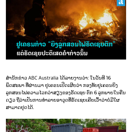
ABC Australia
ສຳນັກຂ່າວ
ໄດ້ລາຍງານວ່າ: ໃນວັນທີ 16
ພຶດສະພາ ທີ່ຜ່ານມາ ຢູເຄຣນເປີດເຜີຍວ່າ ກອງທັບຢູເຄຣນຍິງ
ລູກສອນໄຟຄວາມໄວກວ່າສຽງຂອງຣັດເຊຍ ຕົກ 6 ລູກພາຍໃນຄືນ
ດຽວ ຖືວ່າເປັນການທຳລາຍອາວຸດທີ່ຣັດເຊຍເຄີຍເວົ້າວ່າບໍ່ມີໃຜ
ສາມາດຢຸດໄດ້.