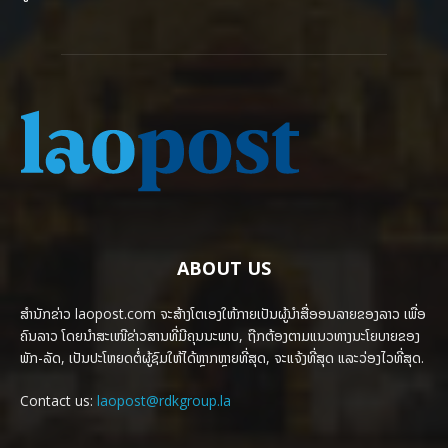
ABOUT US
ສຳນັກຂ່າວ laopost.com ຈະສ້າງໂຕເອງໃຫ້ກາຍເປັນຜູ້ນຳສື່ອອນລາຍຂອງລາວ ເພື່ອ
ຄົນລາວ ໂດຍນຳສະເໜີຂ່າວສານທີ່ມີຄຸນນະພາບ, ຖືກຕ້ອງຕາມແນວທາງນະໂຍບາຍຂອງ
ພັກ-ລັດ, ເປັນປະໂຫຍດຕໍ່ຜູ້ຊົມໃຫ້ໄດ້ຫຼາກຫຼາຍທີ່ສຸດ, ຈະແຈ້ງທີ່ສຸດ ແລະວ່ອງໄວທີ່ສຸດ.
Contact us:
laopost@rdkgroup.la