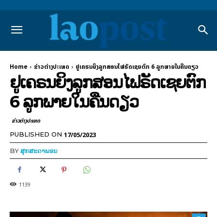
Home
ຂ່າວຕ່າງປະເທດ
ຢູເຄຣນຍິງລູກສອນໄຟຣັດເຊຍຕົກ 6 ລູກພາຍໃນຄືນດຽວ
ຢູເຄຣນຍິງລູກສອນໄຟຣັດເຊຍຕົກ
6 ລູກພາຍໃນຄືນດຽວ
ຂ່າວຕ່າງປະເທດ
17/05/2023
PUBLISHED ON
BY
ສຸກສະດາພອນ
1139