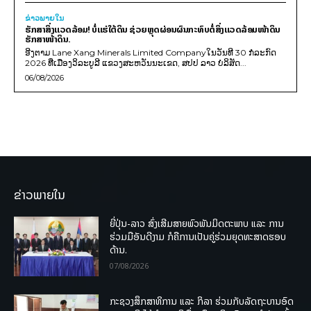
ຂ່າວພາຍ​ໃນ
ຮັກສາສິ່ງແວດລ້ອມ! ບໍ່ແຮ່ໃຕ້ດິນ ຊ່ວຍຫຼຸດຜ່ອນຜົນກະທົບຕໍ່ສິ່ງແວດລ້ອມໜ້າດິນ
ຮັກສາໜ້າດິນ.
ອີງຕາມ Lane Xang Minerals Limited Companyໃນວັນທີ 30 ກໍລະກົດ
2026 ທີ່ເມືອງວິລະບູລີ ແຂວງສະຫວັນນະເຂດ, ສປປ ລາວ ບໍລິສັດ...
06/08/2026
ຂ່າວພາຍໃນ
ຍີ່ປຸ່ນ-ລາວ ສົ່ງເສີມສາຍພົວພັນມິດຕະພາບ ແລະ ການ
ຮ່ວມມືອັນດີງາມ ກໍຄືການເປັນຄູ່ຮ່ວມຍຸດທະສາດຮອບ
ດ້ານ.
07/08/2026
ກະຊວງສຶກສາທິການ ແລະ ກິລາ ຮ່ວມກັບລັດຖະບານອົດ