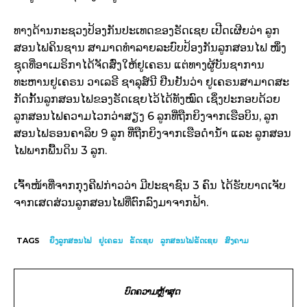
ທາງດ້ານກະຊວງປ້ອງກັນປະເທດຂອງຣັດເຊຍ ເປີດເຜີຍວ່າ ລູກ
ສອນໄຟຄິນຊານ ສາມາດທຳລາຍລະບົບປ້ອງກັນລູກສອນໄຟ ໜຶ່ງ
ຊຸດທີ່ອາເມຣິກາໄດ້ຈັດສົ່ງໃຫ້ຢູເຄຣນ ແຕ່ທາງຜູ້ບັນຊາການ
ທະຫານຢູເຄຣນ ວາເລຣີ ຊາລຸສ໌ນີ ຢືນຢັນວ່າ ຢູເຄຣນສາມາດສະ
ກັດກັ້ນລູກສອນໄຟຂອງຣັດເຊຍໄວ້ໄດ້ທັງໝົດ ເຊິ່ງປະກອບດ້ວຍ
ລູກສອນໄຟຄວາມໄວກວ່າສຽງ 6 ລູກທີ່ຖືກຍິງຈາກເຮືອບິນ, ລູກ
ສອນໄຟຣອນຄາລິບ 9 ລູກ ທີ່ຖືກຍິງຈາກເຮືອດຳນ້ຳ ແລະ ລູກສອນ
ໄຟພາກພື້ນດິນ 3 ລູກ.
ເຈົ້າໜ້າທີ່ຈາກກຸງຄີຟກ່າວວ່າ ມີປະຊາຊົນ 3 ຄົນ ໄດ້ຮັບບາດເຈັບ
ຈາກເສດສ່ວນລູກສອນໄຟທີ່ຕົກລົງມາຈາກຟ້າ.
TAGS
ຍິງລູກສອນໄຟ
ຢູເຄຣນ
ຣັດເຊຍ
ລູກສອນໄຟຣັດເຊຍ
ສົງຄາມ
ບົດຄວາມຫຼ້າສຸດ