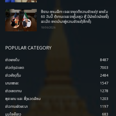
ອີຣານ-ອາເມລິກາ ເຈລະຈາຍຸດຕິຄວາມຂັດແຍ່ງ! ພາຍໃນ
60 ວັນນີ້ ຖ້າການເຈລະຈາຫຼົ້ມເຫຼວ ຫຼື ມີຝ່າຍໃດຝ່າຍໜຶ່ງ
ລະເມີດ ອາດນໍາມາສູ່ຄວາມຂັດແຍ້ງອີກຄັ້ງ
18/06/2026
POPULAR CATEGORY
ຂ່າວພາຍ​ໃນ
8487
ຂ່າວຕ່າງປະເທດ
7003
ຂ່າວທ້ອງຖິ່ນ
2484
ນານາສາລະ
1547
ຂ່າວເຫດການ
1278
ສຸຂະພາບ ແລະ ສີ່ງແວດລ້ອມ
1203
ຂ່າວການພັດທະນາ
1197
ມູມໄອທີລາວ
683