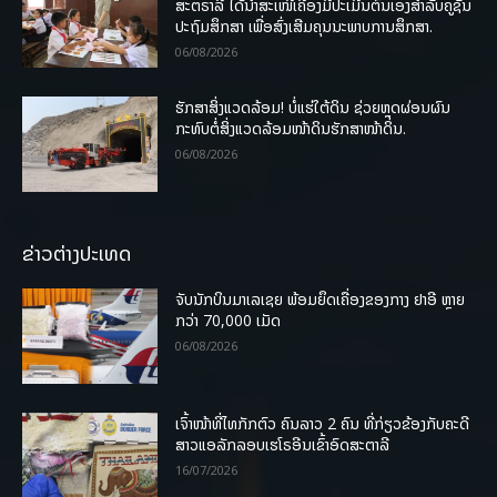
ສະຕຣາລີ ໄດ້ນຳສະເໜີເຄື່ອງມືປະເມີນຕົນເອງສຳລັບຄູຊັ້ນ
ປະຖົມສຶກສາ ເພື່ອສົ່ງເສີມຄຸນນະພາບການສຶກສາ.
06/08/2026
ຮັກສາສິ່ງແວດລ້ອມ! ບໍ່ແຮ່ໃຕ້ດິນ ຊ່ວຍຫຼຸດຜ່ອນຜົນ
ກະທົບຕໍ່ສິ່ງແວດລ້ອມໜ້າດິນຮັກສາໜ້າດິນ.
06/08/2026
ຂ່າວຕ່າງປະເທດ
ຈັບນັກບິນມາເລເຊຍ ພ້ອມຍຶດເຄື່ອງຂອງກາງ ຢາອີ ຫຼາຍ
ກວ່າ 70,000 ເມັດ
06/08/2026
ເຈົ້າໜ້າທີ່ໄທກັກຕົວ ຄົນລາວ 2 ຄົນ ທີ່ກ່ຽວຂ້ອງກັບຄະດີ
ສາວແອລັກລອບເຮໂຣອີນເຂົ້າອົດສະຕາລີ
16/07/2026