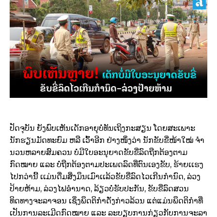
ປັດຈຸບັນ ຍັງພົບເຫັນເດັກອາຍຸບໍ່ທັນເຖິງກະສຽນ ໂດຍສະເພາະ
ນັກຮຽນມັດທະຍົມ ຫລື ເວົ້າອີກ ຢ່າງໜຶ່ງວ່າ ນັກຂັບຂີ່ໜ້າໃໝ່ ຈໍາ
ນວນຫລາຍສົມຄວນ ບໍ່ມີໃບອະນຸຍາດຂັບຂີ່ລົດຖືກຕ້ອງຕາມ
ກົດໝາຍ ແລະ ບໍ່ຖືກຕ້ອງຕາມປະເພດລົດທີ່ຕົນເອງຂັບ, ຮ້າຍເເຮງ
ໄປກວ່ານີ້ ເເມ່ນດື່ມສິ່ງມຶນເມົາເເລ້ວຂັບຂີ່ລົດໄວເກີນກໍານົດ, ລ່ວງ
ປ້າຍຫ້າມ, ລ່ວງໄຟອໍານາດ, ລ້ຽວບໍ່ຮັບປະກັນ, ຂັບຂີ່ລົດສວນ
ທິດທາງຈະລາຈອນ ເຊິ່ງພຶດຕິກໍາດັ່ງກ່າວລ້ວນ ແຕ່ແມ່ນພຶດຕິກໍາທີ່
ເປັນການລະເມີດກົດໝາຍ ແລະ ລະບຽບການກ່ຽວກັບການຈະລາ