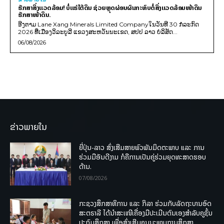
ຮັກສາສິ່ງແວດລ້ອມ! ບໍ່ແຮ່ໃຕ້ດິນ ຊ່ວຍຫຼຸດຜ່ອນຜົນກະທົບຕໍ່ສິ່ງແວດລ້ອມໜ້າດິນ
ຮັກສາໜ້າດິນ.
ອີງຕາມ Lane Xang Minerals Limited Companyໃນວັນທີ 30 ກໍລະກົດ
2026 ທີ່ເມືອງວິລະບູລີ ແຂວງສະຫວັນນະເຂດ, ສປປ ລາວ ບໍລິສັດ...
06/08/2026
ຂ່າວພາຍໃນ
ຍີ່ປຸ່ນ-ລາວ ສົ່ງເສີມສາຍພົວພັນມິດຕະພາບ ແລະ ການ
ຮ່ວມມືອັນດີງາມ ກໍຄືການເປັນຄູ່ຮ່ວມຍຸດທະສາດຮອບ
ດ້ານ.
07/08/2026
ກະຊວງສຶກສາທິການ ແລະ ກິລາ ຮ່ວມກັບລັດຖະບານອົດ
ສະຕຣາລີ ໄດ້ນຳສະເໜີເຄື່ອງມືປະເມີນຕົນເອງສຳລັບຄູຊັ້ນ
ປະຖົມສຶກສາ ເພື່ອສົ່ງເສີມຄຸນນະພາບການສຶກສາ.