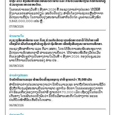
ຍີ່ປຸ່ນ-ລາວ ສົ່ງເສີມສາຍພົວພັນມິດຕະພາບ ແລະ ການຮ່ວມມືອັນດີງາມ ກໍຄືການເປັນຄູ່
ຮ່ວມຍຸດທະສາດຮອບດ້ານ.
ໃນຕອນບ່າຍຂອງວັນທີ 5 ສິງຫາ 2026 ທີ່ ກະຊວງການຕ່າງປະເທດ ໄດ້ມີພິທີ
ລົງນາມເອກະສານແລກປ່ຽນ (ສະບັບປັບປຸງ) ສໍາລັບໂຄງການຊ່ວຍເຫຼືອລ້າຈາກ
ລັດຖະບານຍີ່ປຸ່ນ ໃນການປັບປຸງສະໜາມບິນສາກົນວັດໄຕ ມູນຄ່າລວມທັງໝົດ
3,863,000,000 ເຢນ ຫຼື...
07/08/2026
ຂ່າວພາຍ​ໃນ
ກະຊວງສຶກສາທິການ ແລະ ກິລາ ຮ່ວມກັບລັດຖະບານອົດສະຕຣາລີ ໄດ້ນຳສະເໜີ
ເຄື່ອງມືປະເມີນຕົນເອງສຳລັບຄູຊັ້ນປະຖົມສຶກສາ ເພື່ອສົ່ງເສີມຄຸນນະພາບການສຶກສາ.
ກະຊວງສຶກສາທິການ ແລະ ກິລາ (ສສກ), ໂດຍໄດ້ຮັບການສະໜັບສະໜູນຈາກ
ລັດຖະບານອົດສະຕຣາລີ ຜ່ານແຜນງານບີຄວາ, ໄດ້ນຳສະເໜີເຄື່ອງມືປະເມີນ
ຕົນເອງສຳລັບຄູຢ່າງເປັນທາງການໃນວັນທີ 4 ສິງຫາ 2026. ກອງປະຊຸມແມ່ນ
ພາຍໃຕ້ການເປັນປະທານຂອງ ທ່ານ ປອ...
06/08/2026
ຂ່າວຕ່າງປະເທດ
ຈັບນັກບິນມາເລເຊຍ ພ້ອມຍຶດເຄື່ອງຂອງກາງ ຢາອີ ຫຼາຍກວ່າ 70,000 ເມັດ
ສຳນັກຂ່າວຕ່າງປະເທດລາຍງານວ່າ ນັກບິນມາເລເຊຍ ອາດຖືກໂທດປະຫານຊີວິດ
ຫຼັງຖືກຈັບກຸມຢູ່ສະໜາມບິນນານາຊາດ ຊູກາໂນ-ຮັດຕາ ໃນນະຄອນຫຼວງຈາກາ
ຕາ ພ້ອມເຄື່ອງຂອງກາງເປັນຢາອີ ຫຼາຍກວ່າ 70,000 ເມັດ ເຊື່ອງຢູ່ໃນກະເປົາ
ເດີນທາງ ໂດຍຜົນກວດຍັງພົບວ່າ ນັກບິນມີສານເສບຕິດໃນຮ່າງກາຍ ຂະນະ
ປະຕິບັດໜ້າທີ່ຂັບເຮືອບິນໂດຍສານ...
06/08/2026
ຂ່າວພາຍ​ໃນ