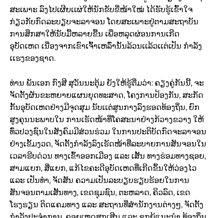
ສະເພາະ ລົງໄປເຜີຍເເຜ່ໃຫ້ນັກຂັບຂີ່ໜ້າໃໝ່ ໄດ້ຮັບຮູ້ເຂົ້າໃຈ
ກ່ຽວກັບກົດລະບຽບຈະລາຈອນ ໂດຍສະເພາະຢູ່ຕາມສະຖາບັນ
ການສຶກສາໃຫ້ນັບມື້ຫລາຍຂື້ນ ເພື່ອຫລຸດຜ່ອນການເກີດ
ອຸບັດເຫດ ເນື່ອງຈາກເຂົາເຈົ້າເຫລົ່ານັ້ນລ້ວນເເລ້ວເເຕ່ເປັນ ກໍາລັງ
ເເຮງຂອງຊາດ.
ທ່ານ ພັນເອກ ກົງສີ ສຸວັນນະຕຸ້ມ ຍັງໃຫ້ຮູ້ຕື່ມວ່າ: ຄຽງຄູ່ກັນນີ້, ຈະ
ຈັດຕັ້ງຜັນຂະຫຍາຍແຜນຍຸດທະສາດ, ໂຄງການປ້ອງກັນ, ສະກັດ
ກັ້ນອຸບັດເຫດຢ່າງມີຈຸດສຸມ ນັບເເຕ່ສູນກາງລົງຮອດທ້ອງຖິ່ນ, ຍົກ
ສູງຄຸນນະພາບໃນ ການເຮັດໜ້າທີ່ໂຄສະນາຢ່າງກ້ວາງຂວາງ ໃຫ້
ທົ່ວປວງຊົນໃນສັງຄົມມີສ່ວນຮ່ວມ ໃນການປະຕິບັດກົດຈະລາຈອນ
ຢ່າງເຂັ້ມງວດ, ຈັດຕັ້ງກໍາລັງລົງເຮັດໜ້າທີ່ລະບາຍການສັນຈອນໃນ
ເວລາຮີບດ່ວນ ທາງເຂົ້າອອກເມືອງ ແລະ ເສັ້ນ ທາງຮ່ອມທາງຊອຍ,
ສາມແຍກ, ສີ່ແຍກ, ແກ້ໄຂຄະດີອຸບັດເຫດທີ່ເກີດຂຶ້ນໃຫ້ວ່ອງໄວ
ແລະ ເປັນທຳ, ຈັດສັນ ຄວາມເປັນລະບຽບຮຽບຮ້ອຍໃນການ
ສັນຈອນຕາມເສັ້ນທາງ, ເຂດຊຸມຊົນ, ຕະຫລາດ, ຄິວລົດ, ເຂດ
ໂຮງຮຽນ ຕິດແຄມທາງ ແລະ ສະຖານທີ່ສໍານັກງານຕ່າງໆ, ຈັດຕັ້ງ
ກໍາລັງປະຈຳການ, ຄອຍເຫດສຸກເສີນ ແລະ ຊຸກຍູ້ແນະນໍາ ທ້ອງຖິ່ນ