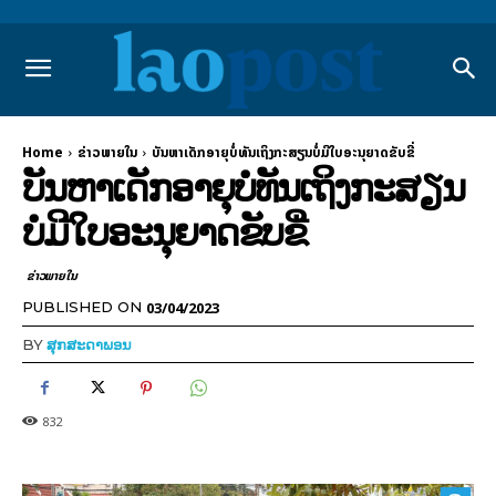
Home
ຂ່າວພາຍ​ໃນ
ບັນຫາເດັກອາຍຸບໍ່ທັນເຖິງກະສຽນບໍ່ມີໃບອະນຸຍາດຂັບຂີ່
ບັນຫາເດັກອາຍຸບໍ່ທັນເຖິງກະສຽນ
ບໍ່ມີໃບອະນຸຍາດຂັບຂີ່
ຂ່າວພາຍ​ໃນ
03/04/2023
PUBLISHED ON
BY
ສຸກສະດາພອນ
832