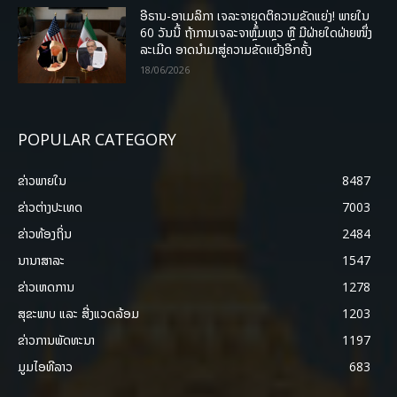
ອີຣານ-ອາເມລິກາ ເຈລະຈາຍຸດຕິຄວາມຂັດແຍ່ງ! ພາຍໃນ
60 ວັນນີ້ ຖ້າການເຈລະຈາຫຼົ້ມເຫຼວ ຫຼື ມີຝ່າຍໃດຝ່າຍໜຶ່ງ
ລະເມີດ ອາດນໍາມາສູ່ຄວາມຂັດແຍ້ງອີກຄັ້ງ
18/06/2026
POPULAR CATEGORY
ຂ່າວພາຍ​ໃນ
8487
ຂ່າວຕ່າງປະເທດ
7003
ຂ່າວທ້ອງຖິ່ນ
2484
ນານາສາລະ
1547
ຂ່າວເຫດການ
1278
ສຸຂະພາບ ແລະ ສີ່ງແວດລ້ອມ
1203
ຂ່າວການພັດທະນາ
1197
ມູມໄອທີລາວ
683