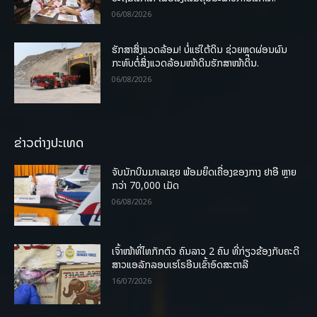
06/08/2026
ຮັກສາສິ່ງແວດລ້ອມ! ບໍ່ແຮ່ໃຕ້ດິນ ຊ່ວຍຫຼຸດຜ່ອນຜົນ
ກະທົບຕໍ່ສິ່ງແວດລ້ອມໜ້າດິນຮັກສາໜ້າດິນ.
06/08/2026
ຂ່າວຕ່າງປະເທດ
ຈັບນັກບິນມາເລເຊຍ ພ້ອມຍຶດເຄື່ອງຂອງກາງ ຢາອີ ຫຼາຍ
ກວ່າ 70,000 ເມັດ
06/08/2026
ເຈົ້າໜ້າທີ່ໄທກັກຕົວ ຄົນລາວ 2 ຄົນ ທີ່ກ່ຽວຂ້ອງກັບຄະດີ
ສາວແອລັກລອບເຮໂຣອີນເຂົ້າອົດສະຕາລີ
16/07/2026