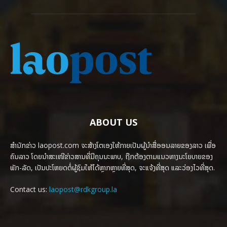
ABOUT US
ສຳນັກຂ່າວ laopost.com ຈະສ້າງໂຕເອງໃຫ້ກາຍເປັນຜູ້ນຳສື່ອອນລາຍຂອງລາວ ເພື່ອ
ຄົນລາວ ໂດຍນຳສະເໜີຂ່າວສານທີ່ມີຄຸນນະພາບ, ຖືກຕ້ອງຕາມແນວທາງນະໂຍບາຍຂອງ
ພັກ-ລັດ, ເປັນປະໂຫຍດຕໍ່ຜູ້ຊົມໃຫ້ໄດ້ຫຼາກຫຼາຍທີ່ສຸດ, ຈະແຈ້ງທີ່ສຸດ ແລະວ່ອງໄວທີ່ສຸດ.
Contact us:
laopost@rdkgroup.la