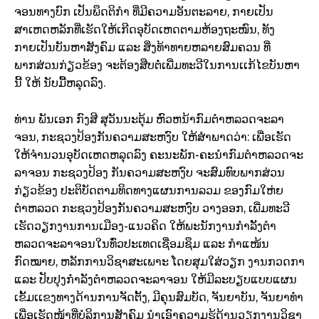
ຈອນທາງບົກ ເປັນພຶດຕິກໍາ ທີ່ມີຄວາມອັນຕະລາຍ, ກາຍເປັນ
ສາເຫດຫລັກທີ່ເຮັດໃຫ້ເກີດອຸບັດເຫດຕາມຫ້ອງຖະໜົນ, ທັງ
ກາຍເປັນບັນຫາສັງຄົມ ແລະ ສິ່ງທ້າທາຍຫລາຍສົມຄວນ ທີ່
ພາກສ່ວນກ່ຽວຂ້ອງ ຈະຕ້ອງສືບຕໍ່ເພີ່ມທະວີໃນການເເກ້ໄຂບັນຫາ
ນີ້ ໃຫ້ ນັບມື້ຫລຸດລົງ.
ທ່ານ ພັນເອກ ກົງສີ ສຸວັນນະຕຸ້ມ ຫົວຫນ້າກົມຕໍາຫລວດຈະລາ
ຈອນ, ກະຊວງປ້ອງກັນຄວາມສະຫງົບ ໃຫ້ສໍາພາດວ່າ: ເພື່ອເຮັດ
ໃຫ້ຈໍານວນອຸບັດເຫດຫລຸດລົງ ຄະນະພັກ-ຄະນໍາກົມຕໍາຫລວດຈະ
ລາຈອນ ກະຊວງປ້ອງ ກັນຄວາມສະຫງົບ ຈະສົມທົບພາກສ່ວນ
ກ່ຽວຂ້ອງ ປະຕິບັດຕາມທິດທາງແຜນການລວມ ຂອງກົມໃຫ່ຍ
ຕຳຫລວດ ກະຊວງປ້ອງກັນຄວາມສະຫງົບ ວາງອອກ, ເພີ່ມທະວີ
ເຮັດວຽກງານການເມືອງ-ແນວຄິດ ໃຫ້ພະນັກງານກໍາລັັງຕໍາ
ຫລວດຈະລາຈອນໃນທົ່ວປະເທດເຊື່ອມຊຶມ ແລະ ກໍາແໜ້ນ
ກົດໝາຍ, ຫລັກການວິຊາສະເພາະ ໂດຍສຸມໃສ່ວຽກ ງານກວດກາ
ແລະ ປັບປຸງກຳລັງຕຳຫລວດຈະລາຈອນ ໃຫ້ມີລະບຽບແບບແຜນ
ເຂັ້ມເເຂງທາງດ້ານການຈັດຕັ້ງ, ມີຄຸນສົມບັດ, ຈັນຍາບັນ, ຈັນຍາທໍາ
ເພື່ອເຮັດໜ້າທີ່ບໍລິການສັງຄົມ ນໍາເອົາຄວາມຮູ້ດ້ານວຽກງານວິຊາ