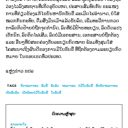
ວ່ອງໄວລົງສະຖານທີ່ເກີດອຸບັດເຫດ, ປະສານສົມທົບກັບ ຂະແໜງ
ການທີ່ກ່ຽວຂ້ອງແກ້ໄຂບັນຫານັກຂັບຂີ່ ລະເມີດໄຟອໍານາດ, ບໍ່ໃສ່
ໝວກກັນກະທົບ, ດື່ມສິ່ງມຶນເມົາແລ້ວຂັບລົດ, ເພີ່ມທະວີການກວດ
ກາລົດຕິດປ້າຍບໍ່ຖືກຈຸດກໍານົດ, ລົດທີ່ບໍ່ມີປ້າຍທະບຽນ, ລົດດັດແປງ
ເຕັກນິກ, ລົດຕິດໄຟເສີມ, ລົດບໍ່ມີເອກະສານ, ເອກະສານບໍ່ຖືກຕ້ອງ
ແລະ ອື່ນໆທີ່ບໍ່ສອດຄ່ອງກັບລະບຽບກົດໝາຍ ພ້ອມທັງສຸມໃສ່
ໂຄສະນາເຖິງຜົນດີຂອງການມີໃບຂັບຂີ່ ທີ່ຖືກຕ້ອງຕາມລະບຽບກົດ
ຫມາຍ ໃນຂອບເຂດທົ່ວປະເທດ.
ແຫຼ່ງຂ່າວ ຂປລ
TAGS
ກົດຈະລາຈອນ
ຂັບຂີ່
ຂັບລົດ
ຈະລາຈອນ
ບໍ່ມີໃບຂັບຂີ່
ຜິດກົດຈະລາຈອນ
ເດັກຂັບລົດ
ເດັກນ້ອຍບໍ່ມີໃບຂັບຂີ່
ໃບຂັບຂີ່
ບົດຄວາມຫຼ້າສຸດ
ຂ່າວພາຍ​ໃນ