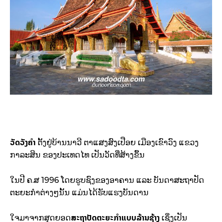
ວັດວັງຄຳ
ຕັ້ງຢູ່ບ້ານນາວີ ຕາແສງສົງເປືອຍ ເມືອງເຂົາວົງ ແຂວງ
ກາລະສິນ ຂອງປະເທດໄທ ເປັນວັດທີ່ສ້າງຂຶ້ນ
ໃນປີ ຄ.ສ 1996 ໂດຍຮູບຊົງຂອງອາຄານ ແລະ ບັນດາສະຖາປັດ
ຕະຍະກຳຕ່າງໆນັ້ນ ແມ່ນໄດ້ຮັບແຮງບັນດານ
ສະຖາປັດຕະຍະກຳແບບລ້ານຊ້າງ
ໃຈມາຈາກສຸດຍອດ
ເຊິ່ງເປັນ