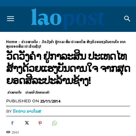
Home
ຂ່າວພາຍ​ໃນ
ວັດວັງຄຳ ຢູ່ກາລະສິນ ປະເທດໄທ ສ້າງດ້ວຍແຮງບັນດານໃຈ ຈາກ
ສຸດຍອດສີລະປະລ້ານຊ້າງ!
ວັດວັງຄຳ ຢູ່ກາລະສິນ ປະເທດໄທ
ສ້າງດ້ວຍແຮງບັນດານໃຈ ຈາກສຸດ
ຍອດສີລະປະລ້ານຊ້າງ!
ຂ່າວພາຍ​ໃນ
ປະເພນີ-ວັດທະນະທຳ
25/11/2014
PUBLISHED ON
BY
ນັກຂ່າວ ລາວໂພສ
2961