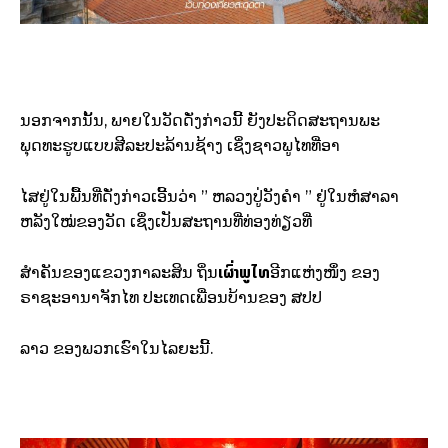
ນອກຈາກນັ້ນ, ພາຍໃນວັດດັ່ງກ່າວນີ້ ຍັງປະດິດສະຖານພະ
ພຸດທະຮູບແບບສີລະປະລ້ານຊ້າງ ເຊິ່ງຊາວພູໄທທີ່ອາ
ໄສຢູ່ໃນພື້ນທີ່ດັ່ງກ່າວເອີ້ນວ່າ ” ຫລວງປູ່ວັງຄຳ ” ຢູ່ໃນຫໍສາລາ
ຫລັງໃໝ່ຂອງວັດ ເຊິ່ງເປັນສະຖານທີ່ທ່ອງທ່ຽວທີ່
ເຜົ່າພູໄທ
ສຳຄັນຂອງແຂວງກາລະສິນ ຖິ່ນ
ອີກແຫ່ງໜຶ່ງ ຂອງ
ຣາຊະອານາຈັກໄທ ປະເທດເພື່ອນບ້ານຂອງ ສປປ
ລາວ ຂອງພວກເຮົາໃນໄລຍະນີ້.