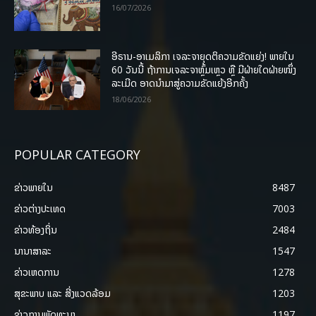
16/07/2026
ອີຣານ-ອາເມລິກາ ເຈລະຈາຍຸດຕິຄວາມຂັດແຍ່ງ! ພາຍໃນ
60 ວັນນີ້ ຖ້າການເຈລະຈາຫຼົ້ມເຫຼວ ຫຼື ມີຝ່າຍໃດຝ່າຍໜຶ່ງ
ລະເມີດ ອາດນໍາມາສູ່ຄວາມຂັດແຍ້ງອີກຄັ້ງ
18/06/2026
POPULAR CATEGORY
ຂ່າວພາຍ​ໃນ
8487
ຂ່າວຕ່າງປະເທດ
7003
ຂ່າວທ້ອງຖິ່ນ
2484
ນານາສາລະ
1547
ຂ່າວເຫດການ
1278
ສຸຂະພາບ ແລະ ສີ່ງແວດລ້ອມ
1203
ຂ່າວການພັດທະນາ
1197