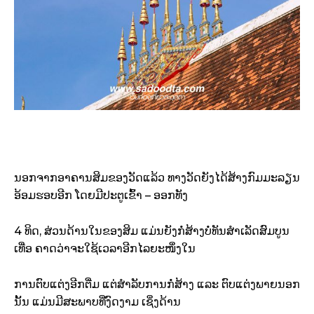
ນອກຈາກອາຄານສິມຂອງວັດແລ້ວ ທາງວັດຍັງໄດ້ສ້າງກົມມະລຽນ
ອ້ອມຮອບອີກ ໂດຍມີປະຕູເຂົ້າ – ອອກທັງ
4 ທິດ, ສ່ວນດ້ານໃນຂອງສິມ ແມ່ນຍັງກໍ່ສ້າງບໍ່ທັນສຳເລັດສົມບູນ
ເທື່ອ ຄາດວ່າຈະໃຊ້ເວລາອີກໄລຍະໜຶ່ງໃນ
ການຕົບແຕ່ງອີກຕື່ມ ແຕ່ສຳລັບການກໍ່ສ້າງ ແລະ ຕົບແຕ່ງພາຍນອກ
ນັ້ນ ແມ່ນມີສະພາບທີ່ງົດງາມ ເຊິ່ງດ້ານ