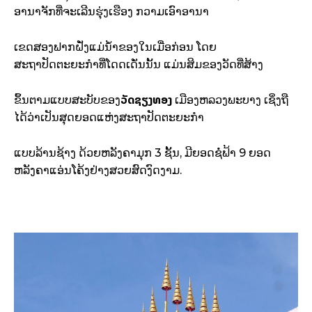
ອານາຈັກທີ່ຈະເລີນຮຸ່ງເຮືອງ ກວາມເອົາອານາ
ເຂດສອງຟາກຝັ່ງແມ່ນ້ຳຂອງໃນເມື່ອກ່ອນ ໂດຍ
ສະຖາປັດຕະຍະກຳທີ່ໂດດເດັ່ນນັ້ນ ແມ່ນສິມຂອງວັດທີ່ສ້າງ
ວັດຊຽງທອງ
ຂຶ້ນຕາມແບບສະບັບຂອງ
ເມືອງຫລວງພະບາງ ເຊິ່ງຖື
ໄດ້ວ່າເປັນສຸດຍອດແຫ່ງສະຖາປັດຕະຍະກຳ
ແບບລ້ານຊ້າງ ດ້ວຍຫລັງຄາມຸກ 3 ຊັ້ນ, ມີຍອດຊໍ່ຟ້າ 9 ຍອດ
ຫລັງຄາແອ່ນໂຄ້ງຢ່າງສວຍສົດງົດງາມ.