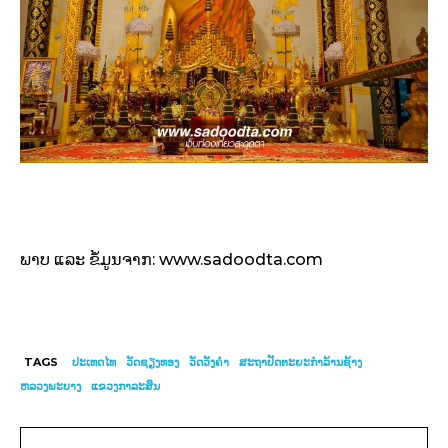
ພາບ ແລະ ຂໍ້ມູນຈາກ: www.sadoodta.com
TAGS
ປະເທດໄທ
ວັດຊຽງທອງ
ວັດວັງຄຳ
ສະຖາປັດຕະຍະກຳລ້ານຊ້າງ
ຫລວງພະບາງ
ແຂວງກາລະສິນ