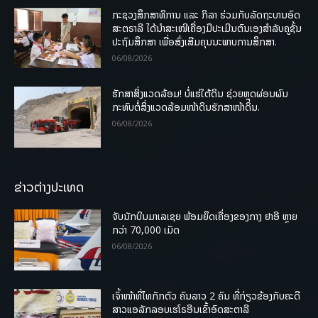
ກະຊວງສຶກສາທິການ ແລະ ກິລາ ຮ່ວມກັບລັດຖະບານອົດ
ສະຕຣາລີ ໄດ້ນຳສະເໜີເຄື່ອງມືປະເມີນຕົນເອງສຳລັບຄູຊັ້ນ
ປະຖົມສຶກສາ ເພື່ອສົ່ງເສີມຄຸນນະພາບການສຶກສາ.
06/08/2026
ຮັກສາສິ່ງແວດລ້ອມ! ບໍ່ແຮ່ໃຕ້ດິນ ຊ່ວຍຫຼຸດຜ່ອນຜົນ
ກະທົບຕໍ່ສິ່ງແວດລ້ອມໜ້າດິນຮັກສາໜ້າດິນ.
06/08/2026
ຂ່າວຕ່າງປະເທດ
ຈັບນັກບິນມາເລເຊຍ ພ້ອມຍຶດເຄື່ອງຂອງກາງ ຢາອີ ຫຼາຍ
ກວ່າ 70,000 ເມັດ
06/08/2026
ເຈົ້າໜ້າທີ່ໄທກັກຕົວ ຄົນລາວ 2 ຄົນ ທີ່ກ່ຽວຂ້ອງກັບຄະດີ
ສາວແອລັກລອບເຮໂຣອີນເຂົ້າອົດສະຕາລີ