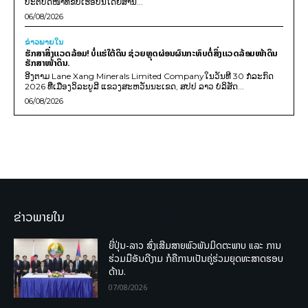
ປະຕິບັດໜ້າທີ່ຂັບເຮືອບິນໂດຍສານ...
06/08/2026
ຂ່າວພາຍ​ໃນ
ຮັກສາສິ່ງແວດລ້ອມ! ບໍ່ແຮ່ໃຕ້ດິນ ຊ່ວຍຫຼຸດຜ່ອນຜົນກະທົບຕໍ່ສິ່ງແວດລ້ອມໜ້າດິນ
ຮັກສາໜ້າດິນ.
ອີງຕາມ Lane Xang Minerals Limited Companyໃນວັນທີ 30 ກໍລະກົດ
2026 ທີ່ເມືອງວິລະບູລີ ແຂວງສະຫວັນນະເຂດ, ສປປ ລາວ ບໍລິສັດ...
06/08/2026
ຂ່າວພາຍໃນ
ຍີ່ປຸ່ນ-ລາວ ສົ່ງເສີມສາຍພົວພັນມິດຕະພາບ ແລະ ການ
ຮ່ວມມືອັນດີງາມ ກໍຄືການເປັນຄູ່ຮ່ວມຍຸດທະສາດຮອບ
ດ້ານ.
07/08/2026