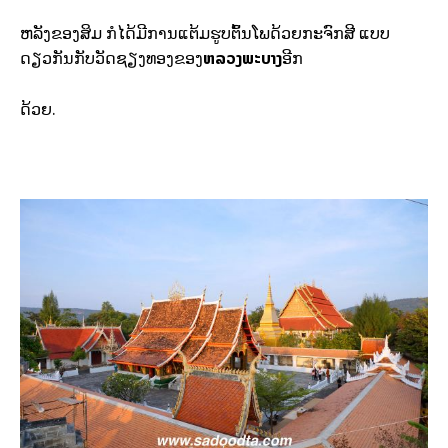
ຫລັງຂອງສິມ ກໍໄດ້ມີການແຕ້ມຮູບຕົ້ນໂພດ້ວຍກະຈົກສີ ແບບ
ຫລວງພະບາງ
ດຽວກັນກັບວັດຊຽງທອງຂອງ
ອີກ
ດ້ວຍ.