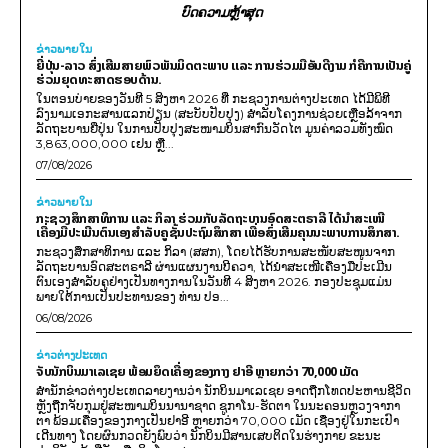
ບົດຄວາມຫຼ້າສຸດ
ຂ່າວພາຍ​ໃນ
ຍີ່ປຸ່ນ-ລາວ ສົ່ງເສີມສາຍພົວພັນມິດຕະພາບ ແລະ ການຮ່ວມມືອັນດີງາມ ກໍຄືການເປັນຄູ່
ຮ່ວມຍຸດທະສາດຮອບດ້ານ.
ໃນຕອນບ່າຍຂອງວັນທີ 5 ສິງຫາ 2026 ທີ່ ກະຊວງການຕ່າງປະເທດ ໄດ້ມີພິທີ
ລົງນາມເອກະສານແລກປ່ຽນ (ສະບັບປັບປຸງ) ສໍາລັບໂຄງການຊ່ວຍເຫຼືອລ້າຈາກ
ລັດຖະບານຍີ່ປຸ່ນ ໃນການປັບປຸງສະໜາມບິນສາກົນວັດໄຕ ມູນຄ່າລວມທັງໝົດ
3,863,000,000 ເຢນ ຫຼື...
07/08/2026
ຂ່າວພາຍ​ໃນ
ກະຊວງສຶກສາທິການ ແລະ ກິລາ ຮ່ວມກັບລັດຖະບານອົດສະຕຣາລີ ໄດ້ນຳສະເໜີ
ເຄື່ອງມືປະເມີນຕົນເອງສຳລັບຄູຊັ້ນປະຖົມສຶກສາ ເພື່ອສົ່ງເສີມຄຸນນະພາບການສຶກສາ.
ກະຊວງສຶກສາທິການ ແລະ ກິລາ (ສສກ), ໂດຍໄດ້ຮັບການສະໜັບສະໜູນຈາກ
ລັດຖະບານອົດສະຕຣາລີ ຜ່ານແຜນງານບີຄວາ, ໄດ້ນຳສະເໜີເຄື່ອງມືປະເມີນ
ຕົນເອງສຳລັບຄູຢ່າງເປັນທາງການໃນວັນທີ 4 ສິງຫາ 2026. ກອງປະຊຸມແມ່ນ
ພາຍໃຕ້ການເປັນປະທານຂອງ ທ່ານ ປອ...
06/08/2026
ຂ່າວຕ່າງປະເທດ
ຈັບນັກບິນມາເລເຊຍ ພ້ອມຍຶດເຄື່ອງຂອງກາງ ຢາອີ ຫຼາຍກວ່າ 70,000 ເມັດ
ສຳນັກຂ່າວຕ່າງປະເທດລາຍງານວ່າ ນັກບິນມາເລເຊຍ ອາດຖືກໂທດປະຫານຊີວິດ
ຫຼັງຖືກຈັບກຸມຢູ່ສະໜາມບິນນານາຊາດ ຊູກາໂນ-ຮັດຕາ ໃນນະຄອນຫຼວງຈາກາ
ຕາ ພ້ອມເຄື່ອງຂອງກາງເປັນຢາອີ ຫຼາຍກວ່າ 70,000 ເມັດ ເຊື່ອງຢູ່ໃນກະເປົາ
ເດີນທາງ ໂດຍຜົນກວດຍັງພົບວ່າ ນັກບິນມີສານເສບຕິດໃນຮ່າງກາຍ ຂະນະ