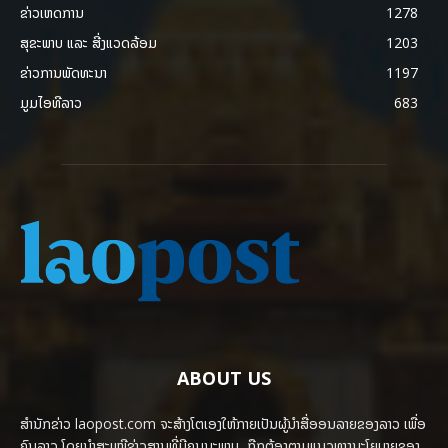
ຂ່າວເຫດການ
1278
ສຸຂະພາບ ແລະ ສີ່ງແວດລ້ອມ
1203
ຂ່າວການພັດທະນາ
1197
ມູມໄອທີລາວ
683
ABOUT US
ສຳນັກຂ່າວ laopost.com ຈະສ້າງໂຕເອງໃຫ້ກາຍເປັນຜູ້ນຳສື່ອອນລາຍຂອງລາວ ເພື່ອ
ຄົນລາວ ໂດຍນຳສະເໜີຂ່າວສານທີ່ມີຄຸນນະພາບ, ຖືກຕ້ອງຕາມແນວທາງນະໂຍບາຍຂອງ