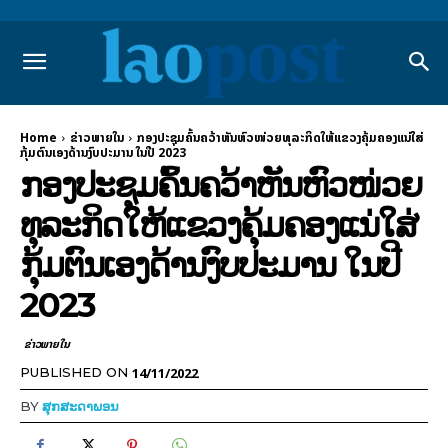
Home
ຂ່າວພາຍ​ໃນ
ກອງປະຊຸມຄົ້ນຄວ້າຫັນຫົວໜ່ວຍທຸລະກິດໃຫ້ແຂວງຄຸ້ມຄອງແນ່ໃສ່
ກຸ້ມຕົນເອງດ້ານງົບປະມານ ໃນປີ 2023
ກອງປະຊຸມຄົ້ນຄວ້າຫັນຫົວໜ່ວຍ
ທຸລະກິດໃຫ້ແຂວງຄຸ້ມຄອງແນ່ໃສ່
ກຸ້ມຕົນເອງດ້ານງົບປະມານ ໃນປີ
2023
ຂ່າວພາຍ​ໃນ
14/11/2022
PUBLISHED ON
BY
ສຸກສະດາພອນ