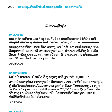
TAGS
ກອງປະຊຸມຄົ້ນຄວ້າຫັນຫົວໜ່ວຍທຸລະກິດ
ກະຊວງການເງິນ
ບົດຄວາມຫຼ້າສຸດ
ຂ່າວພາຍ​ໃນ
ກະຊວງສຶກສາທິການ ແລະ ກິລາ ຮ່ວມກັບລັດຖະບານອົດສະຕຣາລີ ໄດ້ນຳສະເໜີ
ເຄື່ອງມືປະເມີນຕົນເອງສຳລັບຄູຊັ້ນປະຖົມສຶກສາ ເພື່ອສົ່ງເສີມຄຸນນະພາບການສຶກສາ.
ກະຊວງສຶກສາທິການ ແລະ ກິລາ (ສສກ), ໂດຍໄດ້ຮັບການສະໜັບສະໜູນຈາກ
ລັດຖະບານອົດສະຕຣາລີ ຜ່ານແຜນງານບີຄວາ, ໄດ້ນຳສະເໜີເຄື່ອງມືປະເມີນ
ຕົນເອງສຳລັບຄູຢ່າງເປັນທາງການໃນວັນທີ 4 ສິງຫາ 2026. ກອງປະຊຸມແມ່ນ
ພາຍໃຕ້ການເປັນປະທານຂອງ ທ່ານ ປອ...
06/08/2026
ຂ່າວຕ່າງປະເທດ
ຈັບນັກບິນມາເລເຊຍ ພ້ອມຍຶດເຄື່ອງຂອງກາງ ຢາອີ ຫຼາຍກວ່າ 70,000 ເມັດ
ສຳນັກຂ່າວຕ່າງປະເທດລາຍງານວ່າ ນັກບິນມາເລເຊຍ ອາດຖືກໂທດປະຫານຊີວິດ
ຫຼັງຖືກຈັບກຸມຢູ່ສະໜາມບິນນານາຊາດ ຊູກາໂນ-ຮັດຕາ ໃນນະຄອນຫຼວງຈາກາ
ຕາ ພ້ອມເຄື່ອງຂອງກາງເປັນຢາອີ ຫຼາຍກວ່າ 70,000 ເມັດ ເຊື່ອງຢູ່ໃນກະເປົາ
ເດີນທາງ ໂດຍຜົນກວດຍັງພົບວ່າ ນັກບິນມີສານເສບຕິດໃນຮ່າງກາຍ ຂະນະ
ປະຕິບັດໜ້າທີ່ຂັບເຮືອບິນໂດຍສານ...
06/08/2026
ຂ່າວພາຍ​ໃນ