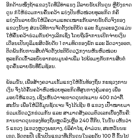
ອີກດ້ານໜຶ່ງຖ້າແຂວງໃດທີ່ມີທ່າແຮງ ມີລາຍຮັບເກີນດູນ ຫຼືຍັງຂາດ
ດູນ ກໍໃຫ້ຮ່ວມການຄົ້ນຄວ້າ ແບ່ງປັນຫົວໜ່ວຍທຸລະກິດ ກໍຄື
ແບ່ງປັນລາຍຮັບໃຫ້ມີຄວາມແທດເໝາະກັບລາຍຮັບຕົວຈິງຂອງ
ແຂວງນັ້ນໆ ສ່ວນວິທີການຈັດຕັ້ງປະຕິບັດ ແລະ ຂໍ້ມູນລະອຽດແມ່ນ
ໃຫ້ຄົ້ນຄວ້າຮ່ວມກັນຢ່າງເລິກເຊິ່ງ ໂດຍຖືເອົາການເບີກຈ່າຍເງິນ
ເດືອນເປັນບຸລິມະສິດອັບດັບ 1 ຕາມທິດຂອງພັກ ແລະ ລັດວາງອອກ,
ຕິດພັນກັບການສືບຕໍ່ຈັດຕັ້ງປະຕິບັດວຽກງານຫັນຫົວໜ່ວຍ
ທຸລະກິດເຂົ້າລະບົບອາກອນມູນຄ່າເພີ່ມ ໄປພ້ອມໆກັບການສືບຕໍ່
ຂຸດຄົ້ນລາຍຮັບທີ່ບົ່ມຊ້ອນ.
ພ້ອມນັ້ນ, ເພື່ອສ້າງຄວາມເຂັ້ມແຂງໃຫ້ຂັ້ນທ້ອງຖິ່ນ ກະຊວງການ
ເງິນ ຈຶ່ງໄດ້ຄົ້ນຄວ້າຫົວໜ່ວຍທຸລະກິດທີ່ສູນກາງຄຸ້ມຄອງ ເພື່ອ
ມອບໃຫ້ແຂວງ, ເຊິ່ງເຫັນວ່າຈະຂາດດຸນປະມານ 400 ກວ່າຕື້.
ສະນັ້ນ ເພື່ອໃຫ້ມີຂໍ້ມູນຊັດເຈນ ຈຶ່ງໄດ້ເຊີນ 8 ແຂວງ ເປົ້າໝາຍມາ
ຮ່ວມເຮັດວຽກຮ່ວມກັນ ແລະ ສາມາດສັງລວມຕົວເລກເບື້ອງຕົ້ນຄື:
ການຂາດດຸນຂອງທ້ອງຖິ່ນຫຼຸດລົງເຫຼືອ 240 ຕື້ກີບ, ໃນນັ້ນ ເຫັນວ່າ
5 ແຂວງ (ແຂວງຫຼວງພະບາງ, ບໍລິຄຳໄຊ, ຄຳມ່ວນ, ສະຫວັນນະ
ເຂດ, ອັດຕະປື) ເຊິ່ງເປັນແຂວງທີ່ເກີນດຸນໃນລະດັບ 100 ຕື້ ຂຶ້ນໄປ