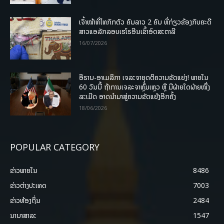
ເຈົ້າໜ້າທີ່ໄທກັກຕົວ ຄົນລາວ 2 ຄົນ ທີ່ກ່ຽວຂ້ອງກັບຄະດີ
ສາວແອລັກລອບເຮໂຣອີນເຂົ້າອົດສະຕາລີ
16/07/2026
ອີຣານ-ອາເມລິກາ ເຈລະຈາຍຸດຕິຄວາມຂັດແຍ່ງ! ພາຍໃນ
60 ວັນນີ້ ຖ້າການເຈລະຈາຫຼົ້ມເຫຼວ ຫຼື ມີຝ່າຍໃດຝ່າຍໜຶ່ງ
ລະເມີດ ອາດນໍາມາສູ່ຄວາມຂັດແຍ້ງອີກຄັ້ງ
18/06/2026
POPULAR CATEGORY
ຂ່າວພາຍ​ໃນ
8486
ຂ່າວຕ່າງປະເທດ
7003
ຂ່າວທ້ອງຖິ່ນ
2484
ນານາສາລະ
1547