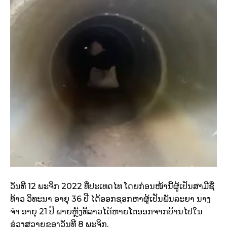
ວັນທີ 12 ພະຈິກ 2022 ທີ່ປະເທດໄທ ໂດຍກ່ອນໜ້ານີ້ຜູ້ເປັນສາມີຊື່
ທ້າວ ວິທະນາ ອາຍຸ 36 ປີ ໄດ້ອອກຊອກຫາຜູ້ເປັນພັນລະຍາ ນາງ
ຈຳ ອາຍຸ 21 ປີ ພາຍຫຼັງທີ່ລາວໄດ້ຫາຍໂຕອອກຈາກບ້ານໄປໃນ
ຊ່ວງສວາຍຂອງວັນທີ 8 ພະຈິກ.