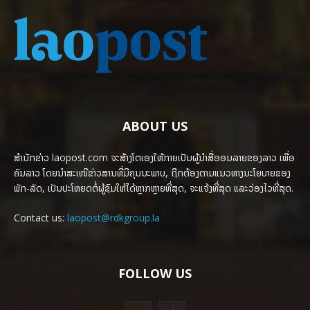
ABOUT US
ສຳນັກຂ່າວ laopost.com ຈະສ້າງໂຕເອງໃຫ້ກາຍເປັນຜູ້ນຳສື່ອອນລາຍຂອງລາວ ເພື່ອ
ຄົນລາວ ໂດຍນຳສະເໜີຂ່າວສານທີ່ມີຄຸນນະພາບ, ຖືກຕ້ອງຕາມແນວທາງນະໂຍບາຍຂອງ
ພັກ-ລັດ, ເປັນປະໂຫຍດຕໍ່ຜູ້ຊົມໃຫ້ໄດ້ຫຼາກຫຼາຍທີ່ສຸດ, ຈະແຈ້ງທີ່ສຸດ ແລະວ່ອງໄວທີ່ສຸດ.
Contact us:
laopost@rdkgroup.la
FOLLOW US