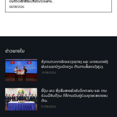
ປະຕິບັດໜ້າທີ່ຂັບເຮືອບິນໂດຍສານ...
06/08/2026
ຂ່າວພາຍໃນ
ອົງການກວດກາລັດແຂວງເຊກອງ ແລະ ນະຄອນດາໜັງ
ພົບປະແລກປ່ຽນບົດຮຽນ ຕ້ານການສໍ້ລາດບັງຫຼວງ.
10/08/2026
ຍີ່ປຸ່ນ-ລາວ ສົ່ງເສີມສາຍພົວພັນມິດຕະພາບ ແລະ ການ
ຮ່ວມມືອັນດີງາມ ກໍຄືການເປັນຄູ່ຮ່ວມຍຸດທະສາດຮອບ
ດ້ານ.
07/08/2026