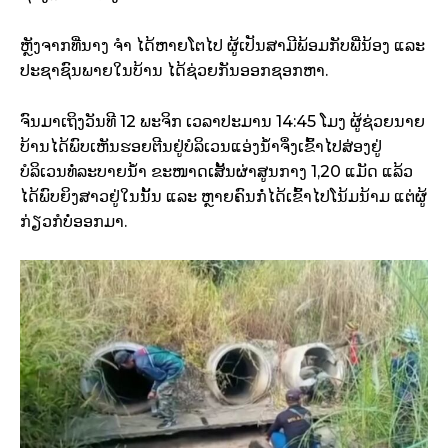
ຫຼັງຈາກທີ່ນາງ ຈຳ ໄດ້ຫາຍໂຕໄປ ຜູ້ເປັນສາມີພ້ອມກັບພີ່ນ້ອງ ແລະ
ປະຊາຊົນພາຍໃນບ້ານ ໄດ້ຊ່ວຍກັນອອກຊອກຫາ.
ຈົນມາເຖິງວັນທີ 12 ພະຈິກ ເວລາປະມານ 14:45 ໂມງ ຜູ້ຊ່ວຍນາຍ
ບ້ານໄດ້ພົບເຫັນຮອຍຕີນຢູ່ບໍລິເວນແອ່ງນ້ຳຈຶ່ງເຂົ້າໄປສ່ອງຢູ່
ບໍລິເວນທໍ່ລະບາຍນ້ຳ ຂະໜາດເສັ້ນຜ່າສູນກາງ 1,20 ແມັດ ແລ້ວ
ໄດ້ພົບຍິງສາວຢູ່ໃນນັ້ນ ແລະ ຫຼາຍຄົນກໍ່ໄດ້ເຂົ້າໄປໂນ້ມນ້າມ ແຕ່ຜູ້
ກ່ຽວກໍບໍ່ອອກມາ.