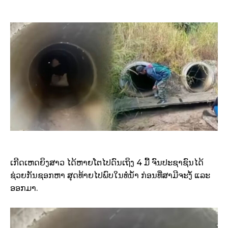
ເກີດເຫດຍິງສາວ ໄດ້ຫາຍໂຕໄປດົນເຖິງ 4 ມື້ ຈົນປະຊາຊົນໄດ້
ຊ່ວຍກັນຊອກຫາ ສຸດທ້າຍໄປພົບໃນທໍ່ນ້ຳ ກ່ອນທີ່ສາມີຈະງໍ້ ແລະ
ອອກມາ.