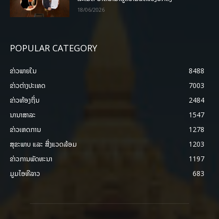
18/06/2026
POPULAR CATEGORY
ຂ່າວພາຍ​ໃນ
8488
ຂ່າວຕ່າງປະເທດ
7003
ຂ່າວທ້ອງຖິ່ນ
2484
ນານາສາລະ
1547
ຂ່າວເຫດການ
1278
ສຸຂະພາບ ແລະ ສີ່ງແວດລ້ອມ
1203
ຂ່າວການພັດທະນາ
1197
ມູມໄອທີລາວ
683