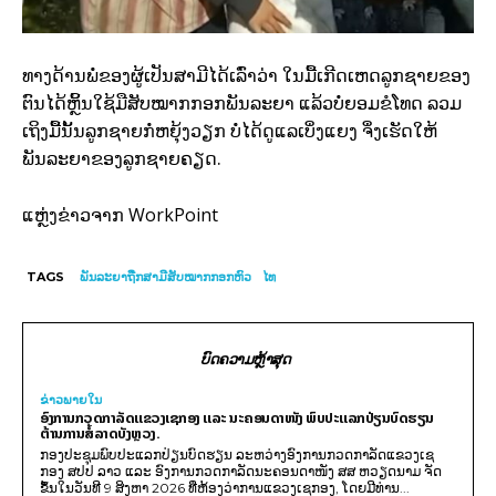
ທາງດ້ານພໍ່ຂອງຜູ້ເປັນສາມີໄດ້ເລົ່າວ່າ ໃນມື້ເກີດເຫດລູກຊາຍຂອງ
ຕົນໄດ້ຫຼິ້ນໃຊ້ມືສັບໝາກກອກພັນລະຍາ ແລ້ວບໍ່ຍອມຂໍໂທດ ລວມ
ເຖິງມື້ນັ້ນລູກຊາຍກໍ່ຫຍຸ້ງວຽກ ບໍ່ໄດ້ດູແລເບິ່ງແຍງ ຈຶ່ງເຮັດໃຫ້
ພັນລະຍາຂອງລູກຊາຍຄຽດ.
WorkPoint
ແຫຼ່ງຂ່າວຈາກ
TAGS
ພັນລະຍາຖືກສາມີສັບໝາກກອກຫົວ
ໄທ
ບົດຄວາມຫຼ້າສຸດ
ຂ່າວພາຍ​ໃນ
ອົງການກວດກາລັດແຂວງເຊກອງ ແລະ ນະຄອນດາໜັງ ພົບປະແລກປ່ຽນບົດຮຽນ
ຕ້ານການສໍ້ລາດບັງຫຼວງ.
ກອງປະຊຸມພົບປະແລກປ່ຽນບົດຮຽນ ລະຫວ່າງອົງການກວດກາລັດແຂວງເຊ
ກອງ ສປປ ລາວ ແລະ ອົງການກວດກາລັດນະຄອນດາໜັງ ສສ ຫວຽດນາມ ຈັດ
ຂຶ້ນໃນວັນທີ 9 ສິງຫາ 2026 ທີ່ຫ້ອງວ່າການແຂວງເຊກອງ, ໂດຍມີທ່ານ...