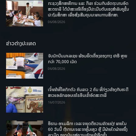
ກະຊວງສຶກສາທິການ ແລະ ກິລາ ຮ່ວມກັບລັດຖະບານອົດ
ສະຕຣາລີ ໄດ້ນຳສະເໜີເຄື່ອງມືປະເມີນຕົນເອງສຳລັບຄູຊັ້ນ
ປະຖົມສຶກສາ ເພື່ອສົ່ງເສີມຄຸນນະພາບການສຶກສາ.
06/08/2026
ຂ່າວຕ່າງປະເທດ
ຈັບນັກບິນມາເລເຊຍ ພ້ອມຍຶດເຄື່ອງຂອງກາງ ຢາອີ ຫຼາຍ
ກວ່າ 70,000 ເມັດ
06/08/2026
ເຈົ້າໜ້າທີ່ໄທກັກຕົວ ຄົນລາວ 2 ຄົນ ທີ່ກ່ຽວຂ້ອງກັບຄະດີ
ສາວແອລັກລອບເຮໂຣອີນເຂົ້າອົດສະຕາລີ
16/07/2026
ອີຣານ-ອາເມລິກາ ເຈລະຈາຍຸດຕິຄວາມຂັດແຍ່ງ! ພາຍໃນ
60 ວັນນີ້ ຖ້າການເຈລະຈາຫຼົ້ມເຫຼວ ຫຼື ມີຝ່າຍໃດຝ່າຍໜຶ່ງ
ລະເມີດ ອາດນໍາມາສູ່ຄວາມຂັດແຍ້ງອີກຄັ້ງ