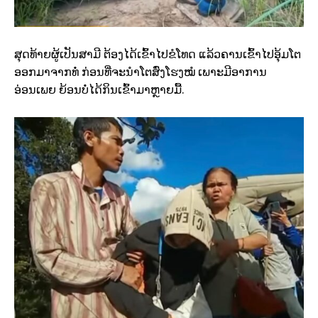
ສຸດທ້າຍຜູ້ເປັນສາມີ ຕ້ອງໄດ້ເຂົ້າໄປຂໍໂທດ ແລ້ວຄານເຂົ້າໄປອຸ້ມໂຕ
ອອກມາຈາກທໍ່ ກ່ອນທີ່ຈະນຳໂຕສົ່ງໂຮງໝໍ ເພາະມີອາການ
ອ່ອນເພຍ ຍ້ອນບໍ່ໄດ້ກິນເຂົ້າມາຫຼາຍມື້.