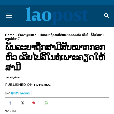
Home
ຂ່າວຕ່າງປະເທດ
ພັນລະຍາຖືກສາມີສັບໝາກກອກຫົວ ເລີຍໄປລີ້ໃນທໍ່ເພາະ
ຄຽດໃຫ້ສາມີ
ພັນລະຍາຖືກສາມີສັບໝາກກອກ
ຫົວ ເລີຍໄປລີ້ໃນທໍ່ເພາະຄຽດໃຫ້
ສາມີ
ຂ່າວຕ່າງປະເທດ
14/11/2022
PUBLISHED ON
BY
ສຸກສະດາພອນ
2164