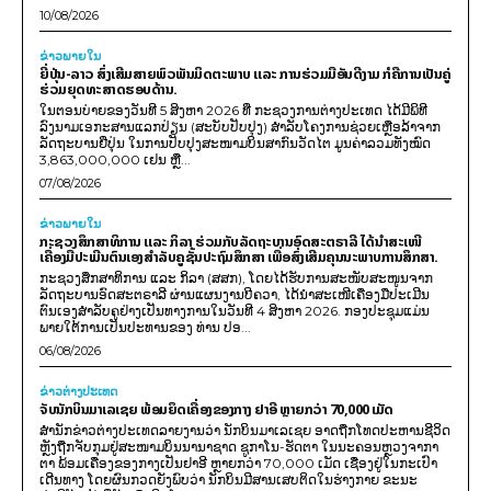
10/08/2026
ຂ່າວພາຍ​ໃນ
ຍີ່ປຸ່ນ-ລາວ ສົ່ງເສີມສາຍພົວພັນມິດຕະພາບ ແລະ ການຮ່ວມມືອັນດີງາມ ກໍຄືການເປັນຄູ່
ຮ່ວມຍຸດທະສາດຮອບດ້ານ.
ໃນຕອນບ່າຍຂອງວັນທີ 5 ສິງຫາ 2026 ທີ່ ກະຊວງການຕ່າງປະເທດ ໄດ້ມີພິທີ
ລົງນາມເອກະສານແລກປ່ຽນ (ສະບັບປັບປຸງ) ສໍາລັບໂຄງການຊ່ວຍເຫຼືອລ້າຈາກ
ລັດຖະບານຍີ່ປຸ່ນ ໃນການປັບປຸງສະໜາມບິນສາກົນວັດໄຕ ມູນຄ່າລວມທັງໝົດ
3,863,000,000 ເຢນ ຫຼື...
07/08/2026
ຂ່າວພາຍ​ໃນ
ກະຊວງສຶກສາທິການ ແລະ ກິລາ ຮ່ວມກັບລັດຖະບານອົດສະຕຣາລີ ໄດ້ນຳສະເໜີ
ເຄື່ອງມືປະເມີນຕົນເອງສຳລັບຄູຊັ້ນປະຖົມສຶກສາ ເພື່ອສົ່ງເສີມຄຸນນະພາບການສຶກສາ.
ກະຊວງສຶກສາທິການ ແລະ ກິລາ (ສສກ), ໂດຍໄດ້ຮັບການສະໜັບສະໜູນຈາກ
ລັດຖະບານອົດສະຕຣາລີ ຜ່ານແຜນງານບີຄວາ, ໄດ້ນຳສະເໜີເຄື່ອງມືປະເມີນ
ຕົນເອງສຳລັບຄູຢ່າງເປັນທາງການໃນວັນທີ 4 ສິງຫາ 2026. ກອງປະຊຸມແມ່ນ
ພາຍໃຕ້ການເປັນປະທານຂອງ ທ່ານ ປອ...
06/08/2026
ຂ່າວຕ່າງປະເທດ
ຈັບນັກບິນມາເລເຊຍ ພ້ອມຍຶດເຄື່ອງຂອງກາງ ຢາອີ ຫຼາຍກວ່າ 70,000 ເມັດ
ສຳນັກຂ່າວຕ່າງປະເທດລາຍງານວ່າ ນັກບິນມາເລເຊຍ ອາດຖືກໂທດປະຫານຊີວິດ
ຫຼັງຖືກຈັບກຸມຢູ່ສະໜາມບິນນານາຊາດ ຊູກາໂນ-ຮັດຕາ ໃນນະຄອນຫຼວງຈາກາ
ຕາ ພ້ອມເຄື່ອງຂອງກາງເປັນຢາອີ ຫຼາຍກວ່າ 70,000 ເມັດ ເຊື່ອງຢູ່ໃນກະເປົາ
ເດີນທາງ ໂດຍຜົນກວດຍັງພົບວ່າ ນັກບິນມີສານເສບຕິດໃນຮ່າງກາຍ ຂະນະ