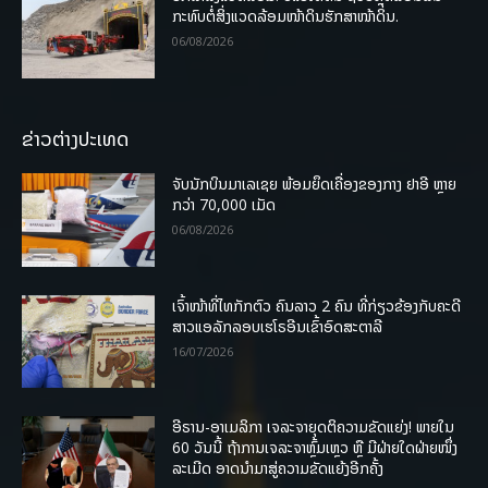
ກະທົບຕໍ່ສິ່ງແວດລ້ອມໜ້າດິນຮັກສາໜ້າດິນ.
06/08/2026
ຂ່າວຕ່າງປະເທດ
ຈັບນັກບິນມາເລເຊຍ ພ້ອມຍຶດເຄື່ອງຂອງກາງ ຢາອີ ຫຼາຍ
ກວ່າ 70,000 ເມັດ
06/08/2026
ເຈົ້າໜ້າທີ່ໄທກັກຕົວ ຄົນລາວ 2 ຄົນ ທີ່ກ່ຽວຂ້ອງກັບຄະດີ
ສາວແອລັກລອບເຮໂຣອີນເຂົ້າອົດສະຕາລີ
16/07/2026
ອີຣານ-ອາເມລິກາ ເຈລະຈາຍຸດຕິຄວາມຂັດແຍ່ງ! ພາຍໃນ
60 ວັນນີ້ ຖ້າການເຈລະຈາຫຼົ້ມເຫຼວ ຫຼື ມີຝ່າຍໃດຝ່າຍໜຶ່ງ
ລະເມີດ ອາດນໍາມາສູ່ຄວາມຂັດແຍ້ງອີກຄັ້ງ