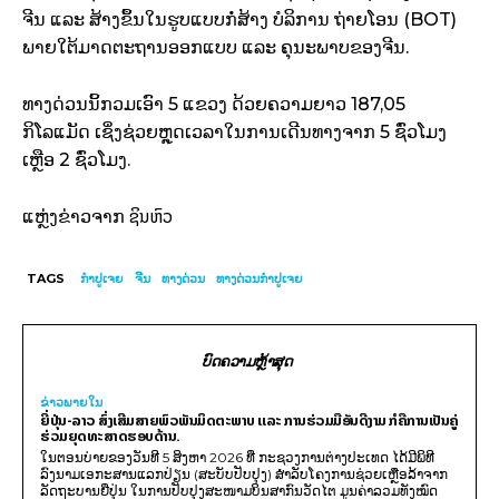
ຈີນ ແລະ ສ້າງຂຶ້ນໃນຮູບແບບກໍ່ສ້າງ ບໍລິການ ຖ່າຍໂອນ (BOT)
ພາຍໃຕ້ມາດຕະຖານອອກແບບ ແລະ ຄຸນະພາບຂອງຈີນ.
ທາງດ່ວນນິ້ກວມເອົາ 5 ແຂວງ ດ້ວຍຄວາມຍາວ 187,05
ກິໂລແມັດ ເຊິ່ງຊ່ວຍຫຼຸດເວລາໃນການເດີນທາງຈາກ 5 ຊົ່ວໂມງ
ເຫຼືອ 2 ຊົ່ວໂມງ.
ຊິນຫົວ
ແຫຼ່ງຂ່າວຈາກ
TAGS
ກຳປູເຈຍ
ຈີນ
ທາງດ່ວນ
ທາງດ່ວນກຳປູເຈຍ
ບົດຄວາມຫຼ້າສຸດ
ຂ່າວພາຍ​ໃນ
ຍີ່ປຸ່ນ-ລາວ ສົ່ງເສີມສາຍພົວພັນມິດຕະພາບ ແລະ ການຮ່ວມມືອັນດີງາມ ກໍຄືການເປັນຄູ່
ຮ່ວມຍຸດທະສາດຮອບດ້ານ.
ໃນຕອນບ່າຍຂອງວັນທີ 5 ສິງຫາ 2026 ທີ່ ກະຊວງການຕ່າງປະເທດ ໄດ້ມີພິທີ
ລົງນາມເອກະສານແລກປ່ຽນ (ສະບັບປັບປຸງ) ສໍາລັບໂຄງການຊ່ວຍເຫຼືອລ້າຈາກ
ລັດຖະບານຍີ່ປຸ່ນ ໃນການປັບປຸງສະໜາມບິນສາກົນວັດໄຕ ມູນຄ່າລວມທັງໝົດ