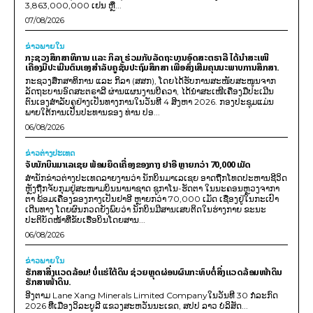
3,863,000,000 ເຢນ ຫຼື...
07/08/2026
ຂ່າວພາຍ​ໃນ
ກະຊວງສຶກສາທິການ ແລະ ກິລາ ຮ່ວມກັບລັດຖະບານອົດສະຕຣາລີ ໄດ້ນຳສະເໜີ
ເຄື່ອງມືປະເມີນຕົນເອງສຳລັບຄູຊັ້ນປະຖົມສຶກສາ ເພື່ອສົ່ງເສີມຄຸນນະພາບການສຶກສາ.
ກະຊວງສຶກສາທິການ ແລະ ກິລາ (ສສກ), ໂດຍໄດ້ຮັບການສະໜັບສະໜູນຈາກ
ລັດຖະບານອົດສະຕຣາລີ ຜ່ານແຜນງານບີຄວາ, ໄດ້ນຳສະເໜີເຄື່ອງມືປະເມີນ
ຕົນເອງສຳລັບຄູຢ່າງເປັນທາງການໃນວັນທີ 4 ສິງຫາ 2026. ກອງປະຊຸມແມ່ນ
ພາຍໃຕ້ການເປັນປະທານຂອງ ທ່ານ ປອ...
06/08/2026
ຂ່າວຕ່າງປະເທດ
ຈັບນັກບິນມາເລເຊຍ ພ້ອມຍຶດເຄື່ອງຂອງກາງ ຢາອີ ຫຼາຍກວ່າ 70,000 ເມັດ
ສຳນັກຂ່າວຕ່າງປະເທດລາຍງານວ່າ ນັກບິນມາເລເຊຍ ອາດຖືກໂທດປະຫານຊີວິດ
ຫຼັງຖືກຈັບກຸມຢູ່ສະໜາມບິນນານາຊາດ ຊູກາໂນ-ຮັດຕາ ໃນນະຄອນຫຼວງຈາກາ
ຕາ ພ້ອມເຄື່ອງຂອງກາງເປັນຢາອີ ຫຼາຍກວ່າ 70,000 ເມັດ ເຊື່ອງຢູ່ໃນກະເປົາ
ເດີນທາງ ໂດຍຜົນກວດຍັງພົບວ່າ ນັກບິນມີສານເສບຕິດໃນຮ່າງກາຍ ຂະນະ
ປະຕິບັດໜ້າທີ່ຂັບເຮືອບິນໂດຍສານ...
06/08/2026
ຂ່າວພາຍ​ໃນ
ຮັກສາສິ່ງແວດລ້ອມ! ບໍ່ແຮ່ໃຕ້ດິນ ຊ່ວຍຫຼຸດຜ່ອນຜົນກະທົບຕໍ່ສິ່ງແວດລ້ອມໜ້າດິນ
ຮັກສາໜ້າດິນ.
ອີງຕາມ Lane Xang Minerals Limited Companyໃນວັນທີ 30 ກໍລະກົດ
2026 ທີ່ເມືອງວິລະບູລີ ແຂວງສະຫວັນນະເຂດ, ສປປ ລາວ ບໍລິສັດ...