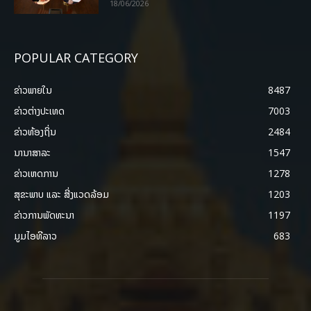
18/06/2026
POPULAR CATEGORY
ຂ່າວພາຍ​ໃນ
8487
ຂ່າວຕ່າງປະເທດ
7003
ຂ່າວທ້ອງຖິ່ນ
2484
ນານາສາລະ
1547
ຂ່າວເຫດການ
1278
ສຸຂະພາບ ແລະ ສີ່ງແວດລ້ອມ
1203
ຂ່າວການພັດທະນາ
1197
ມູມໄອທີລາວ
683