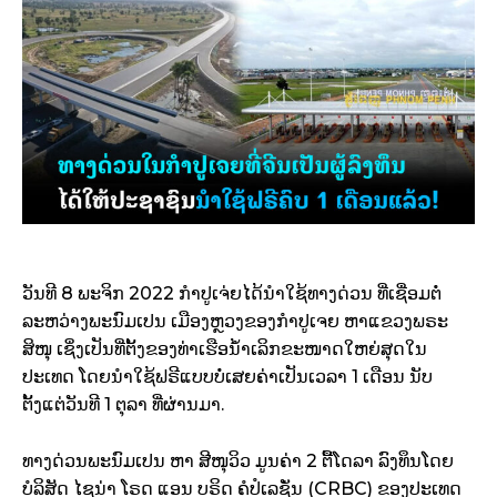
ວັນທີ 8 ພະຈິກ 2022 ກຳປູເຈ່ຍໄດ້ນຳໃຊ້ທາງດ່ວນ ທີ່ເຊື່ອມຕໍ່
ລະຫວ່າງພະນົມເປນ ເມືອງຫຼວງຂອງກຳປູເຈຍ ຫາແຂວງພຣະ
ສິໜຸ ເຊິ່ງເປັນທີ່ຕັ້ງຂອງທ່າເຮືອນ້ຳເລິກຂະໜາດໃຫຍ່ສຸດໃນ
ປະເທດ ໂດຍນຳໃຊ້ຟຣີແບບບໍ່ເສຍຄ່າເປັນເວລາ 1 ເດືອນ ນັບ
ຕັ້ງແຕ່ວັນທີ 1 ຕຸລາ ທີ່ຜ່ານມາ.
ທາງດ່ວນພະນົມເປນ ຫາ ສີໜຸວິວ ມູນຄ່າ 2 ຕື້ໂດລາ ລົງທຶນໂດຍ
ບໍລິສັດ ໄຊນ່າ ໂຣດ ແອນ ບຣິດ ຄໍປໍເລຊັ່ນ (CRBC) ຂອງປະເທດ