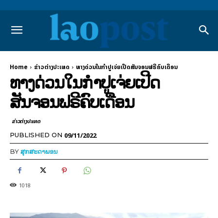
Home
ຂ່າວຕ່າງປະເທດ
ທາງດ່ວນໃນກຳປູເຈ່ຍເປີດສັນຈອນຟຣີຄົບເດືອນ
ທາງດ່ວນໃນກຳປູເຈ່ຍເປີດ
ສັນຈອນຟຣີຄົບເດືອນ
ຂ່າວຕ່າງປະເທດ
09/11/2022
PUBLISHED ON
BY
ສຸກສະດາພອນ
1018