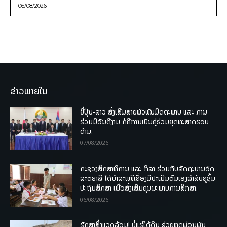
06/08/2026
ຂ່າວພາຍໃນ
ຍີ່ປຸ່ນ-ລາວ ສົ່ງເສີມສາຍພົວພັນມິດຕະພາບ ແລະ ການ
ຮ່ວມມືອັນດີງາມ ກໍຄືການເປັນຄູ່ຮ່ວມຍຸດທະສາດຮອບ
ດ້ານ.
07/08/2026
ກະຊວງສຶກສາທິການ ແລະ ກິລາ ຮ່ວມກັບລັດຖະບານອົດ
ສະຕຣາລີ ໄດ້ນຳສະເໜີເຄື່ອງມືປະເມີນຕົນເອງສຳລັບຄູຊັ້ນ
ປະຖົມສຶກສາ ເພື່ອສົ່ງເສີມຄຸນນະພາບການສຶກສາ.
06/08/2026
ຮັກສາສິ່ງແວດລ້ອມ! ບໍ່ແຮ່ໃຕ້ດິນ ຊ່ວຍຫຼຸດຜ່ອນຜົນ