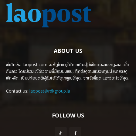
ABOUT US
ສຳນັກຂ່າວ laopost.com ຈະສ້າງໂຕເອງໃຫ້ກາຍເປັນຜູ້ນຳສື່ອອນລາຍຂອງລາວ ເພື່ອ
ຄົນລາວ ໂດຍນຳສະເໜີຂ່າວສານທີ່ມີຄຸນນະພາບ, ຖືກຕ້ອງຕາມແນວທາງນະໂຍບາຍຂອງ
ພັກ-ລັດ, ເປັນປະໂຫຍດຕໍ່ຜູ້ຊົມໃຫ້ໄດ້ຫຼາກຫຼາຍທີ່ສຸດ, ຈະແຈ້ງທີ່ສຸດ ແລະວ່ອງໄວທີ່ສຸດ.
Contact us:
laopost@rdkgroup.la
FOLLOW US