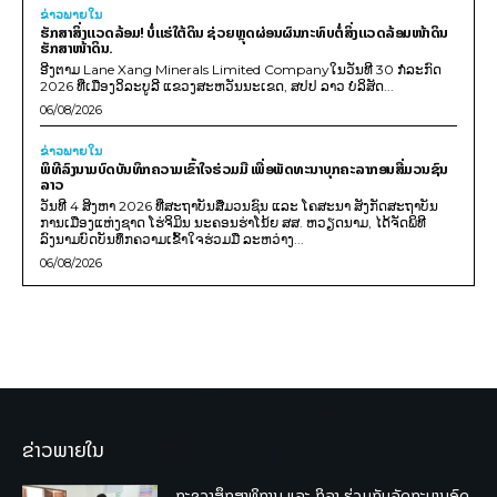
ຂ່າວພາຍ​ໃນ
ຮັກສາສິ່ງແວດລ້ອມ! ບໍ່ແຮ່ໃຕ້ດິນ ຊ່ວຍຫຼຸດຜ່ອນຜົນກະທົບຕໍ່ສິ່ງແວດລ້ອມໜ້າດິນ
ຮັກສາໜ້າດິນ.
ອີງຕາມ Lane Xang Minerals Limited Companyໃນວັນທີ 30 ກໍລະກົດ
2026 ທີ່ເມືອງວິລະບູລີ ແຂວງສະຫວັນນະເຂດ, ສປປ ລາວ ບໍລິສັດ...
06/08/2026
ຂ່າວພາຍ​ໃນ
ພິທີລົງນາມບົດບັນທຶກຄວາມເຂົ້າໃຈຮ່ວມມື ເພື່ອພັດທະນາບຸກຄະລາກອນສື່ມວນຊົນ
ລາວ
ວັນທີ 4 ສິງຫາ 2026 ທີ່ສະຖາບັນສື່ມວນຊົນ ແລະ ໂຄສະນາ ສັງກັດສະຖາບັນ
ການເມືອງແຫ່ງຊາດ ໂຮ່ຈິມິນ ນະຄອນຮ່າໂນ້ຍ ສສ. ຫວຽດນາມ, ໄດ້ຈັດພິທີ
ລົງນາມບົດບັນທຶກຄວາມເຂົ້າໃຈຮ່ວມມື ລະຫວ່າງ...
06/08/2026
ຂ່າວພາຍໃນ
ກະຊວງສຶກສາທິການ ແລະ ກິລາ ຮ່ວມກັບລັດຖະບານອົດ