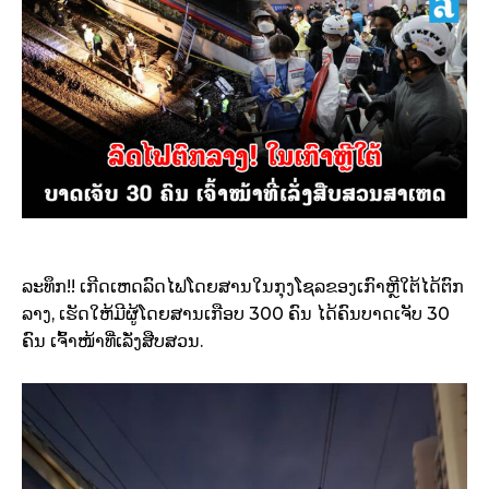
ລະທຶກ!! ເກີດເຫດ​ລົດ​ໄຟ​ໂດຍສານໃນກຸງໂຊລຂອງ​ເກົາຫຼີ​ໃຕ້​ໄດ້​ຕົກ​
ລາງ, ​ເຮັດ​ໃຫ້​ມີ​ຜູ້​ໂດຍສານ​ເກືອບ 300 ​ຄົນ ໄດ້ຄົນ​ບາດ​ເຈັບ 30
ຄົນ ເຈົ້າໜ້າທີ່ເລັ່ງສືບສວນ.