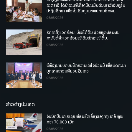
ສະຕຣາລີ ໄດ້ນຳສະເໜີເຄື່ອງມືປະເມີນຕົນເອງສຳລັບຄູຊັ້ນ
ປະຖົມສຶກສາ ເພື່ອສົ່ງເສີມຄຸນນະພາບການສຶກສາ.
06/08/2026
ຮັກສາສິ່ງແວດລ້ອມ! ບໍ່ແຮ່ໃຕ້ດິນ ຊ່ວຍຫຼຸດຜ່ອນຜົນ
ກະທົບຕໍ່ສິ່ງແວດລ້ອມໜ້າດິນຮັກສາໜ້າດິນ.
06/08/2026
ພິທີລົງນາມບົດບັນທຶກຄວາມເຂົ້າໃຈຮ່ວມມື ເພື່ອພັດທະນາ
ບຸກຄະລາກອນສື່ມວນຊົນລາວ
06/08/2026
ຂ່າວຕ່າງປະເທດ
ຈັບນັກບິນມາເລເຊຍ ພ້ອມຍຶດເຄື່ອງຂອງກາງ ຢາອີ ຫຼາຍ
ກວ່າ 70,000 ເມັດ
06/08/2026