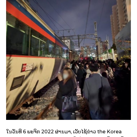
ໃນວັນທີ 6 ພະຈິກ 2022 ຜ່ານມາ, ເວັບໄຊ້ຂ່າວ the Korea