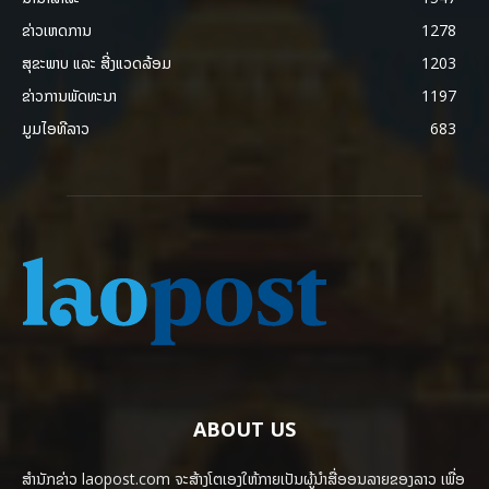
ຂ່າວເຫດການ
1278
ສຸຂະພາບ ແລະ ສີ່ງແວດລ້ອມ
1203
ຂ່າວການພັດທະນາ
1197
ມູມໄອທີລາວ
683
ABOUT US
ສຳນັກຂ່າວ laopost.com ຈະສ້າງໂຕເອງໃຫ້ກາຍເປັນຜູ້ນຳສື່ອອນລາຍຂອງລາວ ເພື່ອ