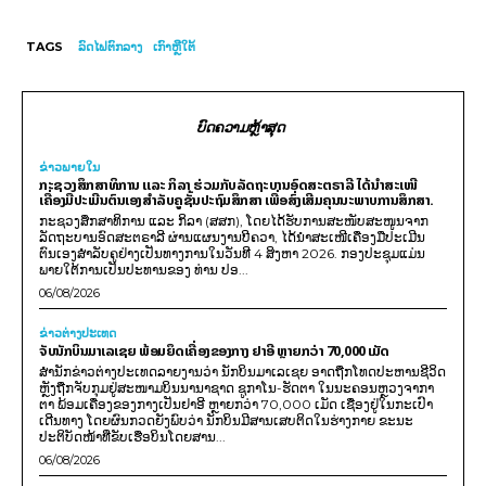
TAGS
ລົດໄຟຕົກລາງ
ເກົາຫຼີໃຕ້
ບົດຄວາມຫຼ້າສຸດ
ຂ່າວພາຍ​ໃນ
ກະຊວງສຶກສາທິການ ແລະ ກິລາ ຮ່ວມກັບລັດຖະບານອົດສະຕຣາລີ ໄດ້ນຳສະເໜີ
ເຄື່ອງມືປະເມີນຕົນເອງສຳລັບຄູຊັ້ນປະຖົມສຶກສາ ເພື່ອສົ່ງເສີມຄຸນນະພາບການສຶກສາ.
ກະຊວງສຶກສາທິການ ແລະ ກິລາ (ສສກ), ໂດຍໄດ້ຮັບການສະໜັບສະໜູນຈາກ
ລັດຖະບານອົດສະຕຣາລີ ຜ່ານແຜນງານບີຄວາ, ໄດ້ນຳສະເໜີເຄື່ອງມືປະເມີນ
ຕົນເອງສຳລັບຄູຢ່າງເປັນທາງການໃນວັນທີ 4 ສິງຫາ 2026. ກອງປະຊຸມແມ່ນ
ພາຍໃຕ້ການເປັນປະທານຂອງ ທ່ານ ປອ...
06/08/2026
ຂ່າວຕ່າງປະເທດ
ຈັບນັກບິນມາເລເຊຍ ພ້ອມຍຶດເຄື່ອງຂອງກາງ ຢາອີ ຫຼາຍກວ່າ 70,000 ເມັດ
ສຳນັກຂ່າວຕ່າງປະເທດລາຍງານວ່າ ນັກບິນມາເລເຊຍ ອາດຖືກໂທດປະຫານຊີວິດ
ຫຼັງຖືກຈັບກຸມຢູ່ສະໜາມບິນນານາຊາດ ຊູກາໂນ-ຮັດຕາ ໃນນະຄອນຫຼວງຈາກາ
ຕາ ພ້ອມເຄື່ອງຂອງກາງເປັນຢາອີ ຫຼາຍກວ່າ 70,000 ເມັດ ເຊື່ອງຢູ່ໃນກະເປົາ
ເດີນທາງ ໂດຍຜົນກວດຍັງພົບວ່າ ນັກບິນມີສານເສບຕິດໃນຮ່າງກາຍ ຂະນະ
ປະຕິບັດໜ້າທີ່ຂັບເຮືອບິນໂດຍສານ...
06/08/2026