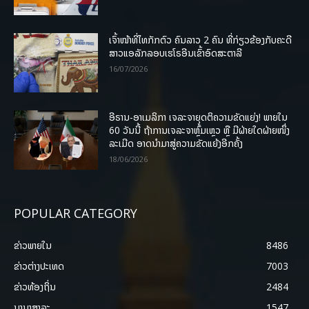
ເຈົ້າໜ້າທີ່ໄທກັກຕົວ ຄົນລາວ 2 ຄົນ ທີ່ກ່ຽວຂ້ອງກັບຄະດີ
ສາວແອລັກລອບເຮໂຣອີນເຂົ້າອົດສະຕາລີ
16/07/2026
ອີຣານ-ອາເມລິກາ ເຈລະຈາຍຸດຕິຄວາມຂັດແຍ່ງ! ພາຍໃນ
60 ວັນນີ້ ຖ້າການເຈລະຈາຫຼົ້ມເຫຼວ ຫຼື ມີຝ່າຍໃດຝ່າຍໜຶ່ງ
ລະເມີດ ອາດນໍາມາສູ່ຄວາມຂັດແຍ້ງອີກຄັ້ງ
18/06/2026
POPULAR CATEGORY
ຂ່າວພາຍ​ໃນ
8486
ຂ່າວຕ່າງປະເທດ
7003
ຂ່າວທ້ອງຖິ່ນ
2484
ນານາສາລະ
1547