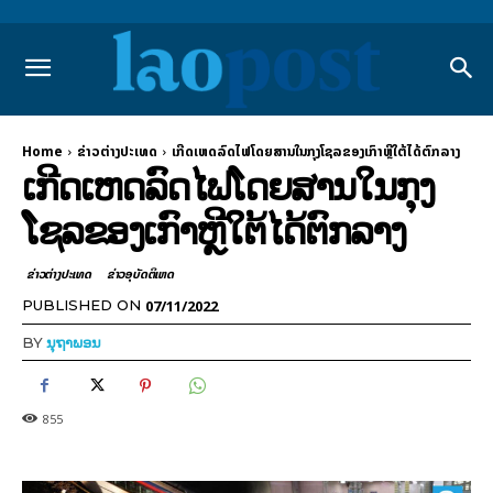
Home
ຂ່າວຕ່າງປະເທດ
ເກີດເຫດ​ລົດ​ໄຟ​ໂດຍສານໃນກຸງໂຊລຂອງ​ເກົາຫຼີ​ໃຕ້​ໄດ້​ຕົກ​ລາງ
ເກີດເຫດ​ລົດ​ໄຟ​ໂດຍສານໃນກຸງ
ໂຊລຂອງ​ເກົາຫຼີ​ໃຕ້​ໄດ້​ຕົກ​ລາງ
ຂ່າວຕ່າງປະເທດ
ຂ່າວອຸບັດຕິເຫດ
07/11/2022
PUBLISHED ON
BY
ນຸຖາພອນ
855