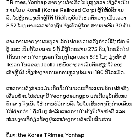
TRimes, Yonhap ລາຍງານວ່າ: ລົດໄຟມູກຸງຣວາ ເຊິ່ງດຳເນີນ
ການໂດຍ Korail (Korea Railroad Corp) ຜູ້ໃຫ້ບໍລິການ
ລົດໄຟຫຼັກຂອງເກົາຫຼີໃຕ້ ໄດ້ເກີດອຸບັດຕິເຫດຕົກລາງ ເມື່ອເວລາ
8:52 ໂມງ ຕາມເວລາທ້ອງຖິ່ນ ຈຶ່ງເຮັດຜູ້ໂດຍສານບາເຈັບ 30 ຄົນ.
ຕາມ​ການລາຍງານລະບຸວ່າ: ລົດໄຟຂະບວນດດັ່ງກ່າວມີທັງໝົດ 6
ຕູ້ ແລະ ເປັນຕູ້ໂດຍສານ 5 ຕູ້ ມີຜູ້ໂດຍສານ 275 ຄົນ, ໂດຍລົດໄຟ
ໄດ້ອອກຈາກ Yongsan ໃນກຸງໂຊລ ເວລາ 8:15 ໂມງ ມຸ່ງໜ້າສູ່
Iksan ໃນ​ແຂວງ Jeolla ເຫນືອ​ທາງຕາເວັນຕົກສຽງໃຕ້ຂອງ
ເກົາຫຼີໃຕ້ ເຊິ່ງຫ່າງຈາກນະຄອນຫຼວງປະມານ 180 ກິໂລແມັດ.
ເຫດການດັ່ງກ່າວແມ່ນເກີດຂຶ້ນໃນຂະນະທີ່ຂະບວນລົດໄຟກຳລັງ
ເຄື່ອນຍ້າຍໄປສະຖານີ Yeongdeungpo ແຕ່ເກີດອຸບັດຕິເຫດ
ຕົກລາງ ຈຶ່ງເຮັດໃຫ້ ການບໍລິການລົດໄຟໃນເສັ້ນທາງດັ່ງກ່າວເລື່ອນ
ໃຫ້ຊ້າກວ່າ 1 ຊົ່ວໂມງ ສຳລັບເຫດການໃນຄັ້ງນີ້ເຈົ້າໜ້າທີ່ ແລະ
ໜ່ວຍງານທີ່ກ່ຽວຂ້ອງຢູ່ລະຫວ່າງການດຳເນີນສືບສວນ.
ທີ່ມາ: the Korea TRimes, Yonhap