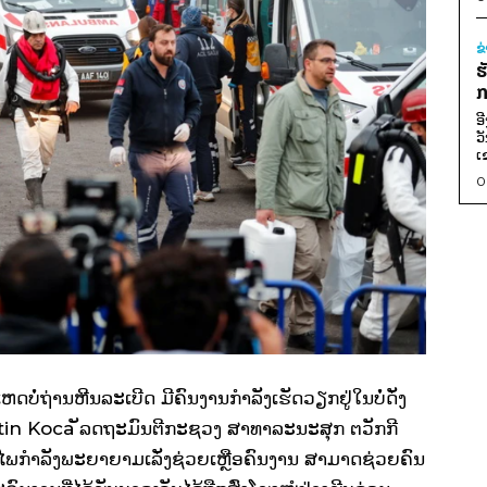
ຂ
ຮ
ກ
ອ
ວ
ເ
0
ໍ່ຖ່ານຫີນລະເບີດ ມີຄົນງານກຳລັງເຮັດວຽກຢູ່ໃນບໍ່ດັ່ງ
ttin Koca ັລດຖະມົນຕີກະຊວງ ສາທາລະນະສຸກ ຕວັກກີ
ີມກູ້ໄພກຳລັງພະຍາຍາມເລັ່ງຊ່ວຍເຫຼືອຄົນງານ ສາມາດຊ່ວຍຄົນ