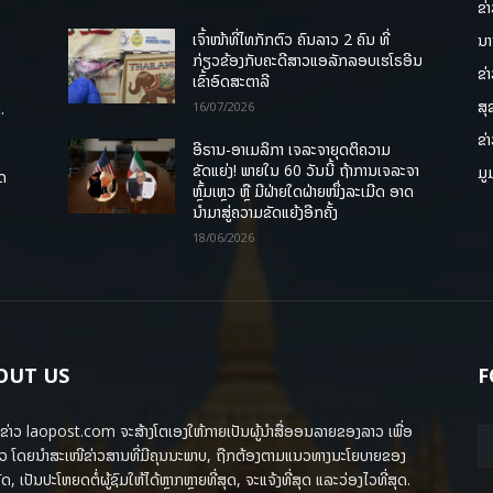
ຂ່
ເຈົ້າໜ້າທີ່ໄທກັກຕົວ ຄົນລາວ 2 ຄົນ ທີ່
ນາ
ກ່ຽວຂ້ອງກັບຄະດີສາວແອລັກລອບເຮໂຣອີນ
ຂ່
ເຂົ້າອົດສະຕາລີ
ສຸ
.
16/07/2026
ຂ່
ອີຣານ-ອາເມລິກາ ເຈລະຈາຍຸດຕິຄວາມ
ຂັດແຍ່ງ! ພາຍໃນ 60 ວັນນີ້ ຖ້າການເຈລະຈາ
ມູ
ຸດ
ຫຼົ້ມເຫຼວ ຫຼື ມີຝ່າຍໃດຝ່າຍໜຶ່ງລະເມີດ ອາດ
ນໍາມາສູ່ຄວາມຂັດແຍ້ງອີກຄັ້ງ
18/06/2026
OUT US
F
ຂ່າວ laopost.com ຈະສ້າງໂຕເອງໃຫ້ກາຍເປັນຜູ້ນຳສື່ອອນລາຍຂອງລາວ ເພື່ອ
ວ ໂດຍນຳສະເໜີຂ່າວສານທີ່ມີຄຸນນະພາບ, ຖືກຕ້ອງຕາມແນວທາງນະໂຍບາຍຂອງ
ດ, ເປັນປະໂຫຍດຕໍ່ຜູ້ຊົມໃຫ້ໄດ້ຫຼາກຫຼາຍທີ່ສຸດ, ຈະແຈ້ງທີ່ສຸດ ແລະວ່ອງໄວທີ່ສຸດ.