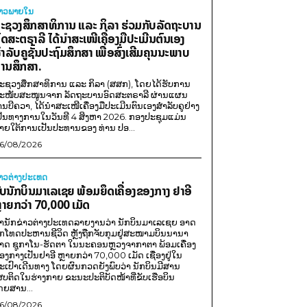
່າວພາຍ​ໃນ
ະຊວງສຶກສາທິການ ແລະ ກິລາ ຮ່ວມກັບລັດຖະບານ
ົດສະຕຣາລີ ໄດ້ນຳສະເໜີເຄື່ອງມືປະເມີນຕົນເອງ
ຳລັບຄູຊັ້ນປະຖົມສຶກສາ ເພື່ອສົ່ງເສີມຄຸນນະພາບ
ານສຶກສາ.
ະຊວງສຶກສາທິການ ແລະ ກິລາ (ສສກ), ໂດຍໄດ້ຮັບການ
ະໜັບສະໜູນຈາກ ລັດຖະບານອົດສະຕຣາລີ ຜ່ານແຜນ
ານບີຄວາ, ໄດ້ນຳສະເໜີເຄື່ອງມືປະເມີນຕົນເອງສຳລັບຄູຢ່າງ
ປັນທາງການໃນວັນທີ 4 ສິງຫາ 2026. ກອງປະຊຸມແມ່ນ
າຍໃຕ້ການເປັນປະທານຂອງ ທ່ານ ປອ...
6/08/2026
່າວຕ່າງປະເທດ
ັບນັກບິນມາເລເຊຍ ພ້ອມຍຶດເຄື່ອງຂອງກາງ ຢາອີ
ຼາຍກວ່າ 70,000 ເມັດ
ຳນັກຂ່າວຕ່າງປະເທດລາຍງານວ່າ ນັກບິນມາເລເຊຍ ອາດ
ືກໂທດປະຫານຊີວິດ ຫຼັງຖືກຈັບກຸມຢູ່ສະໜາມບິນນານາ
າດ ຊູກາໂນ-ຮັດຕາ ໃນນະຄອນຫຼວງຈາກາຕາ ພ້ອມເຄື່ອງ
ອງກາງເປັນຢາອີ ຫຼາຍກວ່າ 70,000 ເມັດ ເຊື່ອງຢູ່ໃນ
ະເປົາເດີນທາງ ໂດຍຜົນກວດຍັງພົບວ່າ ນັກບິນມີສານ
ສບຕິດໃນຮ່າງກາຍ ຂະນະປະຕິບັດໜ້າທີ່ຂັບເຮືອບິນ
ດຍສານ...
6/08/2026