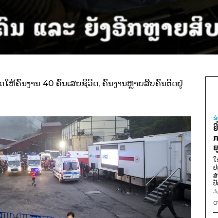
ດໃຫ້ຄົນງານ 40 ຄົນເສຍຊີວິດ, ຄົນງານຫຼາຍສິບຄົນຕິດຢູ່
ຂ
ຍ
ກ
ຍ
ໃ
ປ
ສ
ປ
3
0