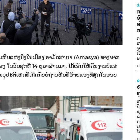
ຂ
ກ
ອ
ສ
ກ
ກ
ສ
ງ
ເ
ຖ່ານຫີນແຫ່ງນຶ່ງໃນເມືອງ ອາມັດສາຍາ (Amasya) ທາງພາກ
ພ
ໃນ​ວັນ​ສຸກ​ທີ 14 ຕຸລາ​ຜ່ານ​ມາ​, ໄດ້​ເຮັດ​ໃຫ້​ຄົນ​ງານ​ບໍ່​ແຮ່
0
ນ​ອຸປະຕິ​ເຫດ​ທີ່ເກີດກັບບໍ່ຖ່ານຫີນ​ທີ່​ຮ້າຍ​ແຮງ​ທີ່​ສຸດ​ໃນຮອບ​
ຂ
ຈ
ຫ
ສ
ຖ
ຊ
ຂ
ກ
ເ
ໂ
0