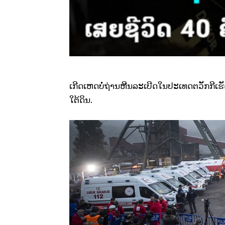
ເກີດເຫດບໍ່ຖ່ານຫີນລະເບີດໃນປະເທດຕວັກກີເຮັ
ໃຕ້ດິນ.