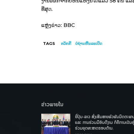
ງານອອກຈາກບໍ່ຫີນແຫ່ງນີ້ໄດ້ແລ້ວ 58 ຄົນ ແລະ
ທີ່ສຸດ.
ແຫຼ່ງຂ່າວ: BBC
TAGS
ຕວັກກີ
ບໍ່ຖ່ານຫີນລະເບີດ
ຂ່າວພາຍໃນ
ຍີ່ປຸ່ນ-ລາວ ສົ່ງເສີມສາຍພົວພັນມິດຕະພາ
ແລະ ການຮ່ວມມືອັນດີງາມ ກໍຄືການເປັນຄູ
ຮ່ວມຍຸດທະສາດຮອບດ້ານ.