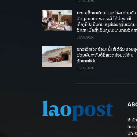
07/08/2026
ກະຊວງສຶກສາທິການ ແລະ ກິລາ ຮ່ວມກັບ
ລັດຖະບານອົດສະຕຣາລີ ໄດ້ນຳສະເໜີ
ເຄື່ອງມືປະເມີນຕົນເອງສຳລັບຄູຊັ້ນປະຖົມ
ສຶກສາ ເພື່ອສົ່ງເສີມຄຸນນະພາບການສຶກສາ
06/08/2026
ຮັກສາສິ່ງແວດລ້ອມ! ບໍ່ແຮ່ໃຕ້ດິນ ຊ່ວຍຫຼ
ຜ່ອນຜົນກະທົບຕໍ່ສິ່ງແວດລ້ອມໜ້າດິນ
ຮັກສາໜ້າດິນ.
06/08/2026
AB
ສຳນັກ
ຄົນລາ
ພັກ-ລັ