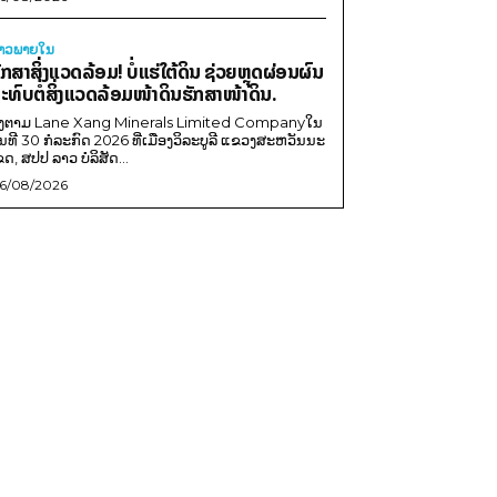
່າວພາຍ​ໃນ
ັກສາສິ່ງແວດລ້ອມ! ບໍ່ແຮ່ໃຕ້ດິນ ຊ່ວຍຫຼຸດຜ່ອນຜົນ
ະທົບຕໍ່ສິ່ງແວດລ້ອມໜ້າດິນຮັກສາໜ້າດິນ.
ີງຕາມ Lane Xang Minerals Limited Companyໃນ
ັນທີ 30 ກໍລະກົດ 2026 ທີ່ເມືອງວິລະບູລີ ແຂວງສະຫວັນນະ
ຂດ, ສປປ ລາວ ບໍລິສັດ...
6/08/2026