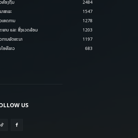
າວທ້ອງຖິ່ນ
2484
ນາສາລະ
1547
າວເຫດການ
1278
ຂະພາບ ແລະ ສີ່ງແວດລ້ອມ
1203
າວການພັດທະນາ
1197
ມໄອທີລາວ
683
OLLOW US