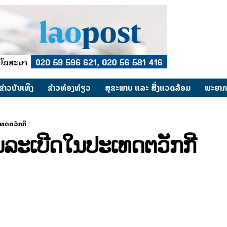
​ຂ່າວບັນເທິງ
​ຂ່າວທ່ອງທ່ຽວ
ສຸຂະພາບ ແລະ ສີ່ງແວດລ້ອມ
ພະຍາກ
ເທດຕວັກກີ
ີນລະເບີດໃນປະເທດຕວັກກີ