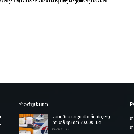
ຄົນງານທີ່ໄດ້ຮັບບາດເຈັບໄດ້ຖືກສົ່ງໂຮງໝໍຢ່າງຮີບດ່ວນ
ຂ່າວຕ່າງປະເທດ
P
ບ
ຈັບນັກບິນມາເລເຊຍ ພ້ອມຍຶດເຄື່ອງຂອງ
ຂ່
່
ກາງ ຢາອີ ຫຼາຍກວ່າ 70,000 ເມັດ
ຂ່
06/08/2026