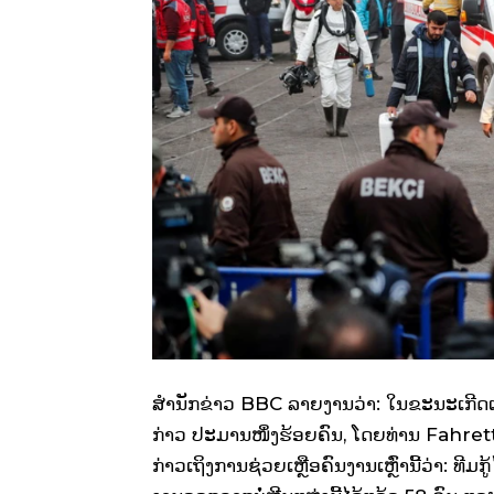
ສຳນັກຂ່າວ BBC ລາຍງານວ່າ: ໃນຂະນະເກີດເຫດບ
ກ່າວ ປະມານໜຶ່ງຮ້ອຍຄົນ, ໂດຍທ່ານ Fahre
ກ່າວເຖິງການຊ່ວຍເຫຼືອຄົນງານເຫຼົ່ານີ້ວ່າ: ທ