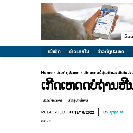
ໜ້າຫຼັກ
ຂ່າວພາຍ​ໃນ
ຂ່າວຕ່າງປະເທດ
Home
ຂ່າວຕ່າງປະເທດ
ເກີດເຫດດບໍ່ຖ່ານຫີນລະເບີດໃນປະ
ເກີດເຫດດບໍ່ຖ່ານຫ
ຂ່າວຕ່າງປະເທດ
ຂ່າວອຸບັດຕິເຫດ
18/10/2022
PUBLISHED ON
BY
ນຸຖາພອນ
731