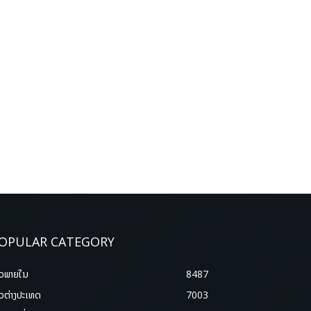
OPULAR CATEGORY
າວພາຍ​ໃນ
8487
າວຕ່າງປະເທດ
7003