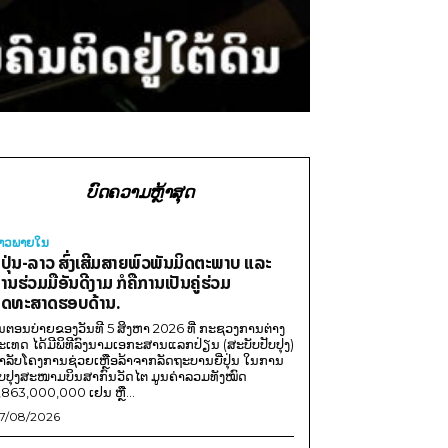
ບົດຄວາມຫຼ້າສຸດ
່າວພາຍ​ໃນ
ີ່ປຸ່ນ-ລາວ ສົ່ງເສີມສາຍພົວພັນມິດຕະພາບ ແລະ
ານຮ່ວມມືອັນດີງາມ ກໍຄືການເປັນຄູ່ຮ່ວມ
ຸດທະສາດຮອບດ້ານ.
ນຕອນບ່າຍຂອງວັນທີ 5 ສິງຫາ 2026 ທີ່ ກະຊວງການຕ່າງ
ະເທດ ໄດ້ມີພິທີລົງນາມເອກະສານແລກປ່ຽນ (ສະບັບປັບປຸງ)
ໍາລັບໂຄງການຊ່ວຍເຫຼືອລ້າຈາກລັດຖະບານຍີ່ປຸ່ນ ໃນການ
ັບປຸງສະໜາມບິນສາກົນວັດໄຕ ມູນຄ່າລວມທັງໝົດ
,863,000,000 ເຢນ ຫຼື...
7/08/2026