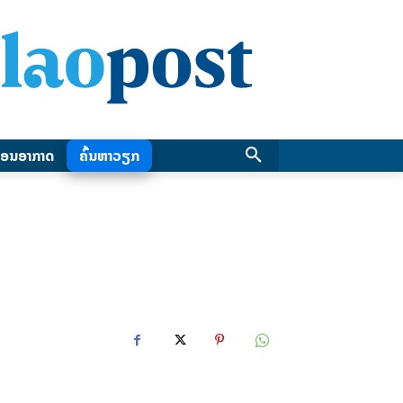
ອນອາກາດ
ຄົ້ນຫາວຽກ