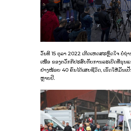
ວັນທີ 15 ຕຸລາ 2022 ເກີດເຫດສະຫຼົດໃຈ ບໍ່
ເໜືອ ຂອງຕວັກກີປະສົບ​ກັບ​ການ​ລະ​ເບີດ​ທີ່​ຮຸນ​ແຮງ ​
ຢ່າງ​ໜ້ອຍ 40 ຄົນ​ໄດ້​ເສຍ​ຊີວິດ, ​ເຮັດ​ໃຫ້​ມັນ​ເປັ
ຫຼາຍ​ປີ​.