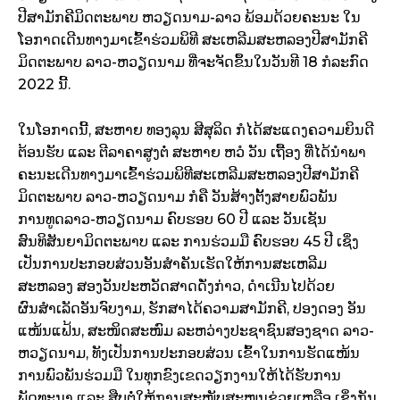
ປີສາມັກຄີມິດຕະພາບ ຫວຽດນາມ-ລາວ ພ້ອມດ້ວຍຄະນະ ໃນ
ໂອກາດເດີນທາງມາເຂົ້າຮ່ວມພິທີ ສະເຫລີມສະຫລອງປີສາມັກຄີ
ມິດຕະພາບ ລາວ-ຫວຽດນາມ ທີ່ຈະຈັດຂຶ້ນໃນວັນທີ 18 ກໍລະກົດ
2022 ນີ້.
ໃນໂອກາດນີ້, ສະຫາຍ ທອງລຸນ ສີສຸລິດ ກໍໄດ້ສະແດງຄວາມຍິນດີ
ຕ້ອນຮັບ ແລະ ຕີລາຄາສູງຕໍ່ ສະຫາຍ ຫວໍ ວັນ ເຖື້ອງ ທີ່ໄດ້ນຳພາ
ຄະນະເດີນທາງມາເຂົ້າຮ່ວມພິທີສະເຫລີມສະຫລອງປີສາມັກຄີ
ມິດຕະພາບ ລາວ-ຫວຽດນາມ ກໍຄື ວັນສ້າງຕັ້ງສາຍພົວພັນ
ການທູດລາວ-ຫວຽດນາມ ຄົບຮອບ 60 ປີ ແລະ ວັນເຊັນ
ສົນທິສັນຍາມິດຕະພາບ ແລະ ການຮ່ວມມື ຄົບຮອບ 45 ປີ ເຊິ່ງ
ເປັນການປະກອບສ່ວນອັນສຳຄັນເຮັດໃຫ້ການສະເຫລີມ
ສະຫລອງ ສອງວັນປະຫວັດສາດດັ່ງກ່າວ, ດຳເນີນໄປດ້ວຍ
ຜົນສຳເລັດອັນຈົບງາມ, ຮັກສາໄດ້ຄວາມສາມັກຄີ, ປອງດອງ ອັນ
ແໜ້ນແຟ້ນ, ສະໜິດສະໜົມ ລະຫວ່າງປະຊາຊົນສອງຊາດ ລາວ-
ຫວຽດນາມ, ທັງເປັນການປະກອບສ່ວນ ເຂົ້າໃນການຮັດແໜ້ນ
ການພົວພັນຮ່ວມມື ໃນທຸກຂົງເຂດວຽກງານໃຫ້ໄດ້ຮັບການ
ພັດທະນາ ແລະ ສືບຕໍ່ໃຫ້ການສະໜັບສະໜູນຊ່ວຍເຫລືອ ເຊິ່ງກັນ