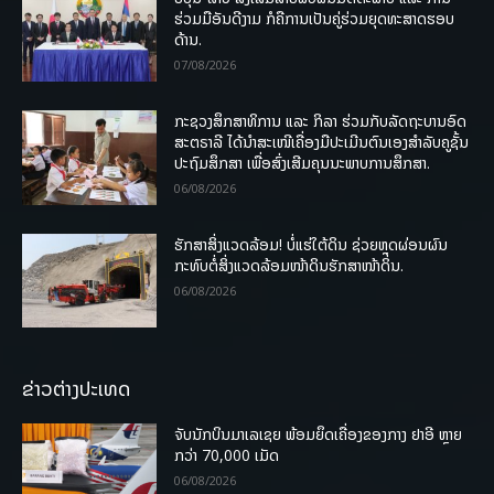
ຮ່ວມມືອັນດີງາມ ກໍຄືການເປັນຄູ່ຮ່ວມຍຸດທະສາດຮອບ
ດ້ານ.
07/08/2026
ກະຊວງສຶກສາທິການ ແລະ ກິລາ ຮ່ວມກັບລັດຖະບານອົດ
ສະຕຣາລີ ໄດ້ນຳສະເໜີເຄື່ອງມືປະເມີນຕົນເອງສຳລັບຄູຊັ້ນ
ປະຖົມສຶກສາ ເພື່ອສົ່ງເສີມຄຸນນະພາບການສຶກສາ.
06/08/2026
ຮັກສາສິ່ງແວດລ້ອມ! ບໍ່ແຮ່ໃຕ້ດິນ ຊ່ວຍຫຼຸດຜ່ອນຜົນ
ກະທົບຕໍ່ສິ່ງແວດລ້ອມໜ້າດິນຮັກສາໜ້າດິນ.
06/08/2026
ຂ່າວຕ່າງປະເທດ
ຈັບນັກບິນມາເລເຊຍ ພ້ອມຍຶດເຄື່ອງຂອງກາງ ຢາອີ ຫຼາຍ
ກວ່າ 70,000 ເມັດ
06/08/2026