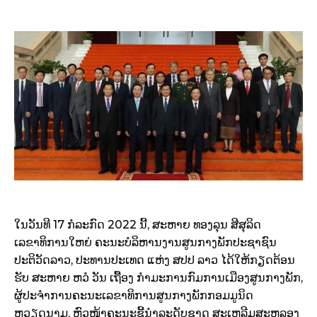
ໃນວັນທີ 17 ກໍລະກົດ 2022 ນີ້, ສະຫາຍ ທອງລຸນ ສີສຸລິດ
ເລຂາທິການໃຫຍ່ ຄະນະບໍລິຫານງານສູນກາງພັກປະຊາຊົນ
ປະຕິວັດລາວ, ປະທານປະເທດ ແຫ່ງ ສປປ ລາວ ໄດ້ໃຫ້ກຽດຕ້ອນ
ຮັບ ສະຫາຍ ຫວໍ ວັນ ເຖື້ອງ ກຳມະການກົມການເມືອງສູນກາງພັກ,
ຜູ້ປະຈຳການຄະນະເລຂາທິການສູນກາງພັກກອມມູນິດ
ຫວຽດນາມ, ຫົວໜ້າຄະນະຊີ້ນຳລະດັບຊາດ ສະເຫລີມສະຫລອງ