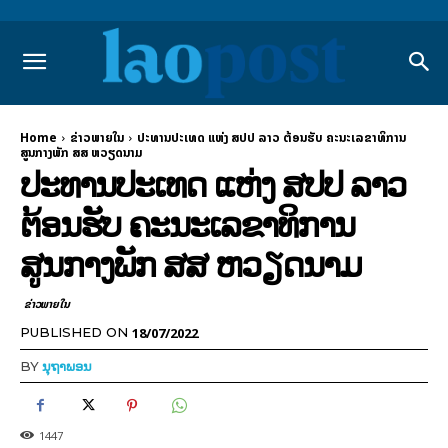
Home
ຂ່າວພາຍ​ໃນ
ປະທານປະເທດ ແຫ່ງ ສປປ ລາວ ຕ້ອນຮັບ ຄະນະເລຂາທິການ
ສູນກາງພັກ ສສ ຫວຽດນາມ
ປະທານປະເທດ ແຫ່ງ ສປປ ລາວ
ຕ້ອນຮັບ ຄະນະເລຂາທິການ
ສູນກາງພັກ ສສ ຫວຽດນາມ
ຂ່າວພາຍ​ໃນ
18/07/2022
PUBLISHED ON
BY
ນຸຖາພອນ
1447