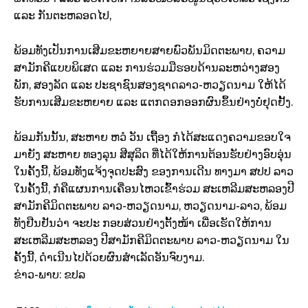
ແລະ ກັນຕະຫລອດໄປ,
ພ້ອມທັງເປັນການເສີມຂະຫຍາຍສາຍພົວພັນມິດຕະພາບ, ຄວາມ
ສາມັກຄີແບບພິເສດ ແລະ ການຮ່ວມມືຮອບດ້ານລະຫວ່າງສອງ
ພັກ, ສອງລັດ ແລະ ປະຊາຊົນສອງຊາດລາວ-ຫວຽດນາມ ໃຫ້ໄດ້
ຮັບການເສີມຂະຫຍາຍ ແລະ ແຕກດອກອອກຜົນຂຶ້ນຢ່າງບໍ່ຢຸດຢັ້ງ.
ພ້ອມກັນນັ້ນ, ສະຫາຍ ຫວໍ ວັນ ເຖື້ອງ ກໍໄດ້ສະແດງຄວາມຂອບໃຈ
ມາຍັງ ສະຫາຍ ທອງລຸນ ສີສຸລິດ ທີ່ໄດ້ໃຫ້ການຕ້ອນຮັບຢ່າງອົບອຸ່ນ
ໃນຄັ້ງນີ້, ພ້ອມທັງແຈ້ງຈຸດປະສົງ ຂອງການເດີນ ທາງມາ ສປປ ລາວ
ໃນຄັ້ງນີ້, ກໍຄືແຜນການເຄື່ອນໄຫວເຂົ້າຮ່ວມ ສະເຫລີມສະຫລອງປີ
ສາມັກຄີມິດຕະພາບ ລາວ-ຫວຽດນາມ, ຫວຽດນາມ-ລາວ, ພ້ອມ
ທັງຢືນຢັນວ່າ ຈະປະ ກອບສ່ວນຢ່າງຕັ້ງໜ້າ ເພື່ອເຮັດໃຫ້ການ
ສະເຫລີມສະຫລອງ ປີສາມັກຄີມິດຕະພາບ ລາວ-ຫວຽດນາມ ໃນ
ຄັ້ງນີ້, ດຳເນີນໄປດ້ວຍຜົນສຳເລັດອັນຈົບງາມ.
ຂ່າວ-ພາບ: ຂປລ