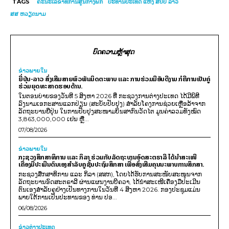
TAGS
ຄະນະເລຂາທິການສູນກາງພັກ
ປະທານປະເທດ ແຫ່ງ ສປປ ລາວ
ສສ ຫວຽດນາມ
ບົດຄວາມຫຼ້າສຸດ
ຂ່າວພາຍ​ໃນ
ຍີ່ປຸ່ນ-ລາວ ສົ່ງເສີມສາຍພົວພັນມິດຕະພາບ ແລະ ການຮ່ວມມືອັນດີງາມ ກໍຄືການເປັນຄູ່
ຮ່ວມຍຸດທະສາດຮອບດ້ານ.
ໃນຕອນບ່າຍຂອງວັນທີ 5 ສິງຫາ 2026 ທີ່ ກະຊວງການຕ່າງປະເທດ ໄດ້ມີພິທີ
ລົງນາມເອກະສານແລກປ່ຽນ (ສະບັບປັບປຸງ) ສໍາລັບໂຄງການຊ່ວຍເຫຼືອລ້າຈາກ
ລັດຖະບານຍີ່ປຸ່ນ ໃນການປັບປຸງສະໜາມບິນສາກົນວັດໄຕ ມູນຄ່າລວມທັງໝົດ
3,863,000,000 ເຢນ ຫຼື...
07/08/2026
ຂ່າວພາຍ​ໃນ
ກະຊວງສຶກສາທິການ ແລະ ກິລາ ຮ່ວມກັບລັດຖະບານອົດສະຕຣາລີ ໄດ້ນຳສະເໜີ
ເຄື່ອງມືປະເມີນຕົນເອງສຳລັບຄູຊັ້ນປະຖົມສຶກສາ ເພື່ອສົ່ງເສີມຄຸນນະພາບການສຶກສາ.
ກະຊວງສຶກສາທິການ ແລະ ກິລາ (ສສກ), ໂດຍໄດ້ຮັບການສະໜັບສະໜູນຈາກ
ລັດຖະບານອົດສະຕຣາລີ ຜ່ານແຜນງານບີຄວາ, ໄດ້ນຳສະເໜີເຄື່ອງມືປະເມີນ
ຕົນເອງສຳລັບຄູຢ່າງເປັນທາງການໃນວັນທີ 4 ສິງຫາ 2026. ກອງປະຊຸມແມ່ນ
ພາຍໃຕ້ການເປັນປະທານຂອງ ທ່ານ ປອ...
06/08/2026
ຂ່າວຕ່າງປະເທດ