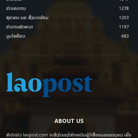
ຂ່າວເຫດການ
1278
ສຸຂະພາບ ແລະ ສີ່ງແວດລ້ອມ
1203
ຂ່າວການພັດທະນາ
1197
ມູມໄອທີລາວ
683
ABOUT US
ສຳນັກຂ່າວ laopost.com ຈະສ້າງໂຕເອງໃຫ້ກາຍເປັນຜູ້ນຳສື່ອອນລາຍຂອງລາວ ເພື່ອ