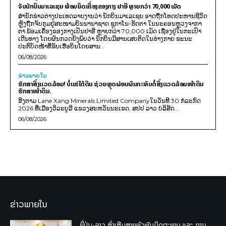
ຈັບນັກບິນມາເລເຊຍ ພ້ອມຍຶດເຄື່ອງຂອງກາງ ຢາອີ ຫຼາຍກວ່າ 70,000 ເມັດ
ສຳນັກຂ່າວຕ່າງປະເທດລາຍງານວ່າ ນັກບິນມາເລເຊຍ ອາດຖືກໂທດປະຫານຊີວິດ
ຫຼັງຖືກຈັບກຸມຢູ່ສະໜາມບິນນານາຊາດ ຊູກາໂນ-ຮັດຕາ ໃນນະຄອນຫຼວງຈາກາ
ຕາ ພ້ອມເຄື່ອງຂອງກາງເປັນຢາອີ ຫຼາຍກວ່າ 70,000 ເມັດ ເຊື່ອງຢູ່ໃນກະເປົາ
ເດີນທາງ ໂດຍຜົນກວດຍັງພົບວ່າ ນັກບິນມີສານເສບຕິດໃນຮ່າງກາຍ ຂະນະ
ປະຕິບັດໜ້າທີ່ຂັບເຮືອບິນໂດຍສານ...
06/08/2026
ຂ່າວພາຍ​ໃນ
ຮັກສາສິ່ງແວດລ້ອມ! ບໍ່ແຮ່ໃຕ້ດິນ ຊ່ວຍຫຼຸດຜ່ອນຜົນກະທົບຕໍ່ສິ່ງແວດລ້ອມໜ້າດິນ
ຮັກສາໜ້າດິນ.
ອີງຕາມ Lane Xang Minerals Limited Companyໃນວັນທີ 30 ກໍລະກົດ
2026 ທີ່ເມືອງວິລະບູລີ ແຂວງສະຫວັນນະເຂດ, ສປປ ລາວ ບໍລິສັດ...
06/08/2026
ຂ່າວພາຍໃນ
ຍີ່ປຸ່ນ-ລາວ ສົ່ງເສີມສາຍພົວພັນມິດຕະພາບ ແລະ ການ