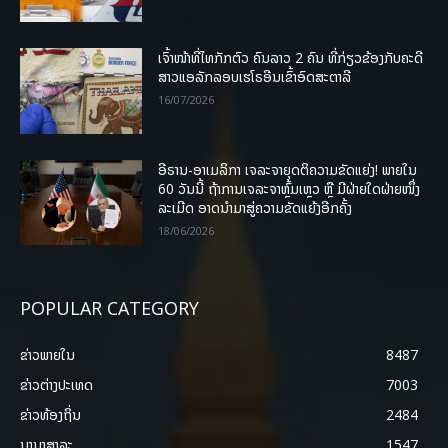
ເຈົ້າໜ້າທີ່ໄທກັກຕົວ ຄົນລາວ 2 ຄົນ ທີ່ກ່ຽວຂ້ອງກັບຄະດີ
ສາວແອລັກລອບເຮໂຣອີນເຂົ້າອົດສະຕາລີ
16/07/2026
ອີຣານ-ອາເມລິກາ ເຈລະຈາຍຸດຕິຄວາມຂັດແຍ່ງ! ພາຍໃນ
60 ວັນນີ້ ຖ້າການເຈລະຈາຫຼົ້ມເຫຼວ ຫຼື ມີຝ່າຍໃດຝ່າຍໜຶ່ງ
ລະເມີດ ອາດນໍາມາສູ່ຄວາມຂັດແຍ້ງອີກຄັ້ງ
18/06/2026
POPULAR CATEGORY
ຂ່າວພາຍ​ໃນ
8487
ຂ່າວຕ່າງປະເທດ
7003
ຂ່າວທ້ອງຖິ່ນ
2484
ນານາສາລະ
1547