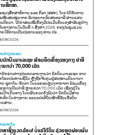
ານສຶກສາ.
ະຊວງສຶກສາທິການ ແລະ ກິລາ (ສສກ), ໂດຍໄດ້ຮັບການ
ະໜັບສະໜູນຈາກ ລັດຖະບານອົດສະຕຣາລີ ຜ່ານແຜນ
ານບີຄວາ, ໄດ້ນຳສະເໜີເຄື່ອງມືປະເມີນຕົນເອງສຳລັບຄູຢ່າງ
ປັນທາງການໃນວັນທີ 4 ສິງຫາ 2026. ກອງປະຊຸມແມ່ນ
າຍໃຕ້ການເປັນປະທານຂອງ ທ່ານ ປອ...
6/08/2026
່າວຕ່າງປະເທດ
ັບນັກບິນມາເລເຊຍ ພ້ອມຍຶດເຄື່ອງຂອງກາງ ຢາອີ
ຼາຍກວ່າ 70,000 ເມັດ
ຳນັກຂ່າວຕ່າງປະເທດລາຍງານວ່າ ນັກບິນມາເລເຊຍ ອາດ
ືກໂທດປະຫານຊີວິດ ຫຼັງຖືກຈັບກຸມຢູ່ສະໜາມບິນນານາ
າດ ຊູກາໂນ-ຮັດຕາ ໃນນະຄອນຫຼວງຈາກາຕາ ພ້ອມເຄື່ອງ
ອງກາງເປັນຢາອີ ຫຼາຍກວ່າ 70,000 ເມັດ ເຊື່ອງຢູ່ໃນ
ະເປົາເດີນທາງ ໂດຍຜົນກວດຍັງພົບວ່າ ນັກບິນມີສານ
ສບຕິດໃນຮ່າງກາຍ ຂະນະປະຕິບັດໜ້າທີ່ຂັບເຮືອບິນ
ດຍສານ...
6/08/2026
່າວພາຍ​ໃນ
ັກສາສິ່ງແວດລ້ອມ! ບໍ່ແຮ່ໃຕ້ດິນ ຊ່ວຍຫຼຸດຜ່ອນຜົນ