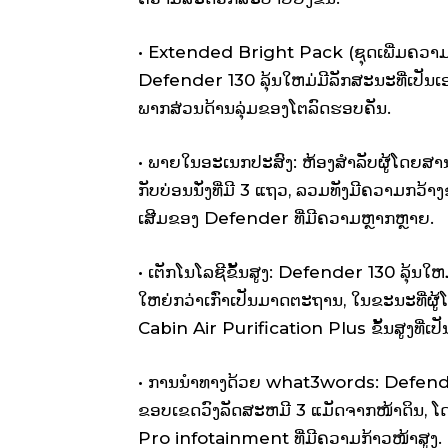
• Extended Bright Pack (ຊຸດເພີ່ມຄວາມສະ
Defender 130 ລຸ້ນໃຫມ່ມີລັກສະນະທີ່ເປັນເອກ
ພາກສ່ວນດ້ານລຸ່ມຂອງໂຕລົດຮອບຄັນ.
• ພາຍໃນອະເນກປະສົງ: ຫ້ອງສໍາລັບຜູ້ໂດຍສາ
ກັບບ່ອນນັ່ງທີ່ມີ 3 ແຖວ, ລວມທັງມີຄວາມກວ້າ
ເສີມຂອງ Defender ທີ່ມີຄວາມຫຼາກຫຼາຍ.
• ເຕັກໂນໂລຊີຂັ້ນສູງ: Defender 130 ລຸ້ນໃຫມ່
ໃຫຍ່ກວ່າເກົ່າເປັນມາດຕະຖານ, ໃນຂະນະທີ່ຜູ້ໂ
Cabin Air Purification Plus ຂັ້ນສູງທີ່
• ການນໍາທາງດ້ວຍ what3words: Defender
ຂອບເຂດວົງລັດສະຫມີ 3 ແມັດຈາກໜ້າດິນ, ໂດຍ
Pro infotainment ທີ່ມີຄວາມກ້າວໜ້າສູງ.