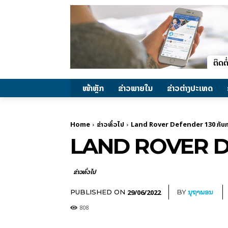
ໜ້າຫຼັກ
ຂ່າວພາຍ​ໃນ
ຂ່າວຕ່າງປະເທດ
Home
ຂ່າວທົ່ວໄປ
Land Rover Defender 130 ກັບກ
LAND ROVER DE
ຂ່າວທົ່ວໄປ
29/06/2022
PUBLISHED ON
BY
ນຸຖາພອນ
808