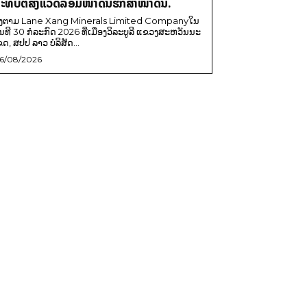
ະທົບຕໍ່ສິ່ງແວດລ້ອມໜ້າດິນຮັກສາໜ້າດິນ.
ີງຕາມ Lane Xang Minerals Limited Companyໃນ
ັນທີ 30 ກໍລະກົດ 2026 ທີ່ເມືອງວິລະບູລີ ແຂວງສະຫວັນນະ
ຂດ, ສປປ ລາວ ບໍລິສັດ...
6/08/2026