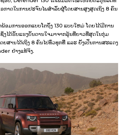
ອບ, Defender 130 ໄດ້ເພີ່ມມິຕິໃໝ່ໃຫ້ກັບຕະກຸນລົດທີ່
ບໂອກາດໃນການປະຈົນໄພສໍາລັບຜູ້ໂດຍສານສູງສຸດເຖິງ 8 ຄົນ
ມາພ້ອມການອອກແບບໂຕຖັງ 130 ແບບໃຫມ່ ໂດຍໄດ້ມີການ
ຊິ່ງໄດ້ຮັບແຮງບັນດານໃຈມາຈາກລຸ້ນທີ່ຍາວທີ່ສຸດໃນກຸ່ມ
ດຍສານໄດ້ເຖິງ 8 ຄົນໄປທົ່ວທຸກທີີ່ ແລະ ຍັງເປັນການສະແດງ
er ຢ່າງແທ້ຈິງ.