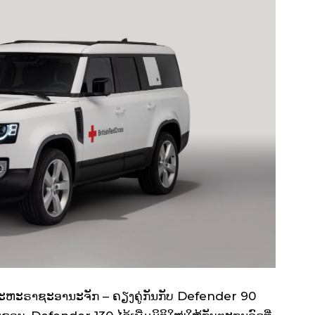
 ສະຫະຣາຊະອານະຈັກ – ຄຽງຄູ່ກັນກັບ Defender 90