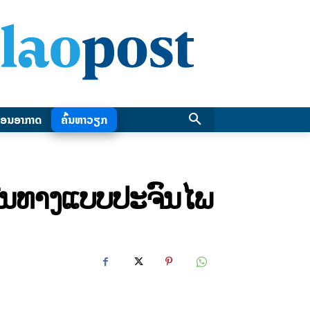
ອນອາກາດ
ຄົ້ນຫາວຽກ
ນທາງແບບປະຈົນໄພ