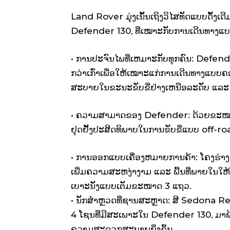
Land Rover ມຸ່ງເນັ້ນເຖິງວິໄສທັດແບບດັ້
Defender 130, ທີ່ເໝາະກັບການເດີນທາງແບບປ
• ການປະຈົນໄພທີ່ເຫມາະກັບທຸກຄົນ: Defende
ກວ່າເກົ່າເພື່ອໃຫ້ເໝາະແກ່ການເດີນທາງແ
ສະບາຍໃນຂະນະຂັບຂີ່ຢ່າງເຫນືອລະດັບ ແລະ ຮ
• ຄວາມສາມາດຂອງ Defender: ດ້ວຍຂະໜາດຄວາ
ຢຸດຢັ້ງປະສິດທິພາບໃນການຂັບຂີ່ແບບ off-roa
• ການອອກແບບເຄື່ອງຫມາຍການຄ້າ: ໂຄງຮ່າ
ເພີ່ມຄວາມສະຫງ່າງາມ ແລະ ພື້ນທີ່ພາຍໃນໃຫ້ກວ
ເບາະນັ່ງແບບເຕັມຂະໜາດ 3 ແຖວ.
• ນັກສໍາຫຼວດທີ່ຊານສະຫຼາດ: ສີ Sedona
4 ໂຊນທີ່ມີສະເພາະໃນ Defender 130, ມາພ
ຄວາມສະດວກສະບາຍຍິ່ງຂຶ້ນ.