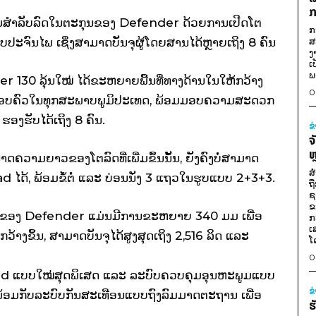
ກ
ງເດີມສຳລັບລົດໃນຕະກຸນຂອງ Defender ດ້ວຍການເປີດໂຕ
ກ
ະຈົນໄພ ເຊິ່ງສາມາດບັນຈຸຜູ້ໂດຍສານໄດ້ຫຼາຍເຖິງ 8 ຄົນ
ສ
ງ
ເ
ພ
r 130 ລຸ້ນໃໝ່ ໄດ້ຂະຫຍາຍພື້ນທີ່ທາງດ້ານໃນໃຫ້ກວ້າງ
0
ບບຄອບຄົວໃນທຸກສະພາບພູມິປະເທດ, ພ້ອມມອບຄວາມສະດວກ
ອງຮັບໄດ້ເຖິງ 8 ຄົນ.
ຂ
ຈ
ຫ
ມຍາວຂອງໂຕລົດທີ່ເພີ່ມຂຶ້ນນັ້ນ, ຍັງຄົງບໍ່ສາມາດ
ສ
d ໄດ້, ພ້ອມຂໍ້ຕໍ່ ແລະ ບ່ອນນັ່ງ 3 ແຖວໃນຮູບແບບ 2+3+3.
ຖ
ຊ
ຂ
ງຂອງ Defender ແມ່ນມີການຂະຫຍາຍ 340 ມມ ເພື່ອ
ກ
ເ
້າງຂຶ້ນ, ສາມາດບັນຈຸໄດ້ສູງສຸດເຖິງ 2,516 ລິດ ແລະ
ໂ
0
 Red ແບບໃໝ່ສຸດພິເສດ ແລະ ລະບົບຄວບຄຸມອຸນຫະພູມແບບ
ຂ
້ອມກັບລະບົບກັນສະເທືອນແບບຖົງລົມມາດຕະຖານ ເພື່ອ
ຮ