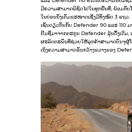
ແລະ Defender 110 ທີ່ໄດ້ຮັບຄວາມນິຍົມຊົມຊ
ມີຄວາມສາມາດພິຊິດໄປໃນທຸກພື້ນທີ່, ພ້ອມກັ
ໃນບ່ອນນັ່ງເຕັມຂະໜາດເຊີ່ງມີທັງໝົດ 3 ແຖວ.
ເຊັ່ນດຽວກັນກັບ Defender 90 ແລະ 110 
ຢືມຊື່ມາຈາກຕະກຸນ Defender ລຸ້ນດັ້ງເດີມ, ເ
ຜະລິດຕະພັນທີ່ຊ່ວຍໃຫ້ລູກຄ້າສາມາດບັນຈຸຜູ້ໂ
ເຖິງຄວາມສາມາດອັນກວ້າງຂວາງຂອງ Defend