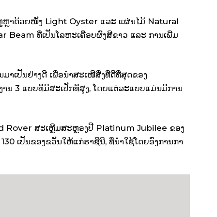
ຫຼູຫຼາດ້ວຍໜັງ Light Oyster ແລະ ແຜ່ນໄມ້ Natural
r Beam ທີ່ເປັນໂລຫະເຄືອບຜົງສີຂາວ ແລະ ການເພີ່ມ
ນມາເປັນຢ່າງດີ ເພື່ອນໍາສະເໜີສິ່ງທີ່ດີທີ່ສຸດຂອງ
ງານ 3 ແບບທີ່ມີສະເປັກທີ່ສູງ, ໂດຍແຕ່ລະແບບແມ່ນມີການ
d Rover ສະເຫຼີມສະຫຼອງປີ Platinum Jubilee ຂອງ
0 ເປັນຂອງຂວັນໃຫ້ແກ່ຣາຊີນີ, ທີ່ນໍາໃຊ້ໂດຍອົງການກາ