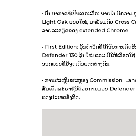
• ບັນຍາກາດທີ່ເປັນເອກະລັກ: ພາຍໃນມີຄວາມ
Light Oak ແບບໃໝ່, ມາພ້ອມກັບ Cross Ca
ລາຍລະອຽດຂອງ extended Chrome.
• First Edition: ລຸ້ນທໍາອິດທີ່ໄດ້ຮັບການຄັດສັ
Defender 130 ລຸ້ນໃໝ່ ແລະ ມີໃຫ້ເລືອກໃຊ້
ອອກແບບທີ່ມີຈຸດເດັ່ນແຕກຕ່າງກັນ.
• ການສະເຫຼີມສະຫຼອງ Commission: Lan
ສົມເດັດພະຣາຊີນີດ້ວຍການມອບ Defender 13
ແດງປະເທດອັງກິດ.