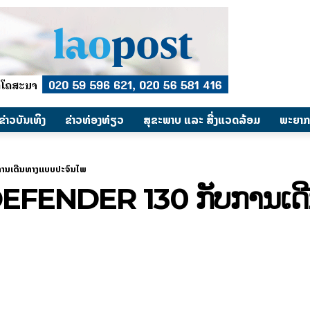
​ຂ່າວບັນເທິງ
​ຂ່າວທ່ອງທ່ຽວ
ສຸຂະພາບ ແລະ ສີ່ງແວດລ້ອມ
ພະຍາກ
ານເດີນທາງແບບປະຈົນໄພ
FENDER 130 ກັບການເດີ