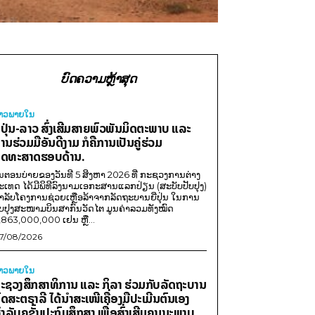
ບົດຄວາມຫຼ້າສຸດ
່າວພາຍ​ໃນ
ີ່ປຸ່ນ-ລາວ ສົ່ງເສີມສາຍພົວພັນມິດຕະພາບ ແລະ
ານຮ່ວມມືອັນດີງາມ ກໍຄືການເປັນຄູ່ຮ່ວມ
ຸດທະສາດຮອບດ້ານ.
ນຕອນບ່າຍຂອງວັນທີ 5 ສິງຫາ 2026 ທີ່ ກະຊວງການຕ່າງ
ະເທດ ໄດ້ມີພິທີລົງນາມເອກະສານແລກປ່ຽນ (ສະບັບປັບປຸງ)
ໍາລັບໂຄງການຊ່ວຍເຫຼືອລ້າຈາກລັດຖະບານຍີ່ປຸ່ນ ໃນການ
ັບປຸງສະໜາມບິນສາກົນວັດໄຕ ມູນຄ່າລວມທັງໝົດ
,863,000,000 ເຢນ ຫຼື...
7/08/2026
່າວພາຍ​ໃນ
ະຊວງສຶກສາທິການ ແລະ ກິລາ ຮ່ວມກັບລັດຖະບານ
ົດສະຕຣາລີ ໄດ້ນຳສະເໜີເຄື່ອງມືປະເມີນຕົນເອງ
ຳລັບຄູຊັ້ນປະຖົມສຶກສາ ເພື່ອສົ່ງເສີມຄຸນນະພາບ