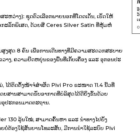
ກ
ອ
ວ
ຫວ່າງ): ຊຸດຕົວເລືອກພາຍນອກທີ່ໂດດເດັ່ນ, ເຮັດໃຫ້
ເ
ະລັກພິເສດ, ດ້ວຍສີ Ceres Silver Satin ທີ່ຫຸ້ມຫໍ່
0
ນສູງສຸດ 8 ຄົນ ເພື່ອການເດີນທາງທີ່ມີຄວາມສະດວກສະບາຍ
ງຂວາງ, ຄວາມຍືດຫຍຸ່ນຂອງພື້ນທີ່ເກັບເຄື່ອງ ແລະ ອຸກອນປະ
, ໄດ້ຕິດຕັ້ງໜ້າຈໍສໍາຜັດ Pivi Pro ຂະໜາດ 11.4 ນີ້ວທີ່
ດຍສານສາມາດຮັບອາກາດທີ່ບໍລິສຸດໄດ້ດີຍິ່ງຂຶ້ນດ້ວຍ
ເປັນອຸປະກອນມາດຕະຖານ.
 130 ລຸ້ນໃໝ່, ສາມາດຄົ້ນຫາ ແລະ ນໍາທາງໄປຍັງ
ບໍ່ຕ້ອງໃຊ້ສັນຍານໂທລະສັບ, ມີການນໍາໃຊ້ລະບົບ Pivi