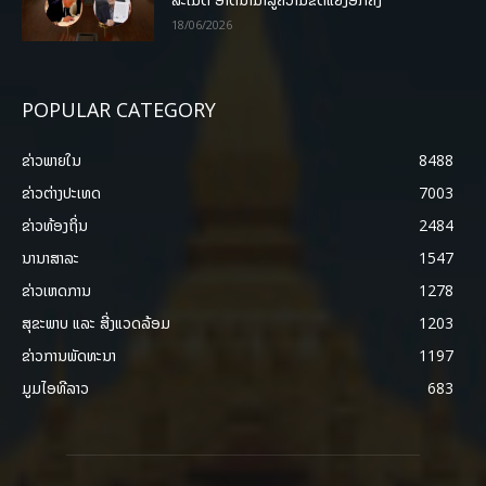
18/06/2026
POPULAR CATEGORY
ຂ່າວພາຍ​ໃນ
8488
ຂ່າວຕ່າງປະເທດ
7003
ຂ່າວທ້ອງຖິ່ນ
2484
ນານາສາລະ
1547
ຂ່າວເຫດການ
1278
ສຸຂະພາບ ແລະ ສີ່ງແວດລ້ອມ
1203
ຂ່າວການພັດທະນາ
1197
ມູມໄອທີລາວ
683