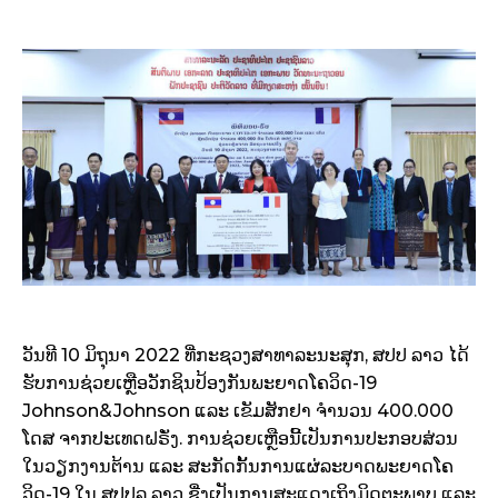
ວັນທີ 10 ມິຖຸນາ 2022 ທີ່ກະຊວງສາທາລະນະສຸກ, ສປປ ລາວ ໄດ້
ຮັບການຊ່ວຍເຫຼືອວັກຊິນປ້ອງກັນພະຍາດໂຄວິດ-19
Johnson&Johnson ແລະ ເຂັມສັກຢາ ຈຳນວນ 400.000
ໂດສ ຈາກປະເທດຝຣັ່ງ. ການຊ່ວຍເຫຼືອນີ້ເປັນການປະກອບສ່ວນ
ໃນວຽກງານຕ້ານ ແລະ ສະກັດກັ້ນການແຜ່ລະບາດພະຍາດໂຄ
ວິດ-19 ໃນ ສປປລ ລາວ ຊື່ງເປັນການສະແດງເຖິງມິດຕະພາບ ແລະ