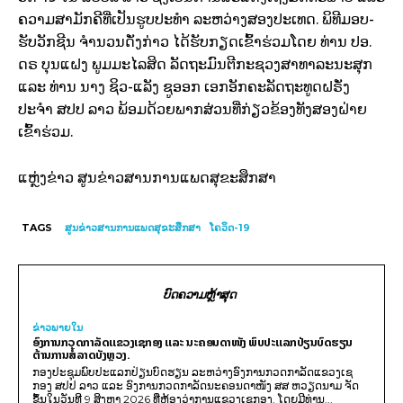
ຄວາມສາມັກຄີທີ່ເປັນຮູບປະທຳ ລະຫວ່າງສອງປະເທດ. ພິທີມອບ-
ຮັບວັກຊີນ ຈຳນວນດັ່ງກ່າວ ໄດ້ຮັບກຽດເຂົ້າຮ່ວມໂດຍ ທ່ານ ປອ.
ດຣ ບຸນແຝງ ພູມມະໄລສິດ ລັດຖະມົນຕີກະຊວງສາທາລະນະສຸກ
ແລະ ທ່ານ ນາງ ຊິວ-ແລັງ ຊູອອກ ເອກອັກຄະລັດຖະທູດຝຣັ່ງ
ປະຈຳ ສປປ ລາວ ພ້ອມດ້ວຍພາກສ່ວນທີ່ກ່ຽວຂ້ອງທັງສອງຝ່າຍ
ເຂົ້າຮ່ວມ.
ແຫຼ່ງຂ່າວ ສູນຂ່າວສານການແພດສຸຂະສຶກສາ
TAGS
ສູນຂ່າວສານການແພດສຸຂະສຶກສາ
ໂຄວິດ-19
ບົດຄວາມຫຼ້າສຸດ
ຂ່າວພາຍ​ໃນ
ອົງການກວດກາລັດແຂວງເຊກອງ ແລະ ນະຄອນດາໜັງ ພົບປະແລກປ່ຽນບົດຮຽນ
ຕ້ານການສໍ້ລາດບັງຫຼວງ.
ກອງປະຊຸມພົບປະແລກປ່ຽນບົດຮຽນ ລະຫວ່າງອົງການກວດກາລັດແຂວງເຊ
ກອງ ສປປ ລາວ ແລະ ອົງການກວດກາລັດນະຄອນດາໜັງ ສສ ຫວຽດນາມ ຈັດ
ຂຶ້ນໃນວັນທີ 9 ສິງຫາ 2026 ທີ່ຫ້ອງວ່າການແຂວງເຊກອງ, ໂດຍມີທ່ານ...