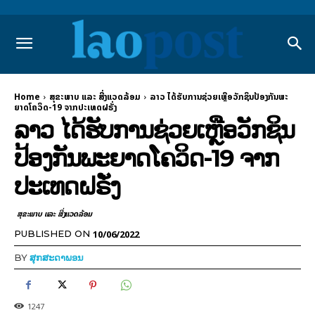
Home
ສຸຂະພາບ ແລະ ສີ່ງແວດລ້ອມ
ລາວ ໄດ້ຮັບການຊ່ວຍເຫຼືອວັກຊິນປ້ອງກັນພະ
ຍາດໂຄວິດ-19 ຈາກປະເທດຝຣັ່ງ
ລາວ ໄດ້ຮັບການຊ່ວຍເຫຼືອວັກຊິນ
ປ້ອງກັນພະຍາດໂຄວິດ-19 ຈາກ
ປະເທດຝຣັ່ງ
ສຸຂະພາບ ແລະ ສີ່ງແວດລ້ອມ
10/06/2022
PUBLISHED ON
BY
ສຸກສະດາພອນ
1247