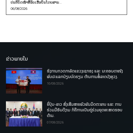
ປະຕິບັດໜ້າທີ່ຂັບເຮືອບິນໂດຍສານ...
06/08/2026
ຂ່າວພາຍໃນ
ອົງການກວດກາລັດແຂວງເຊກອງ ແລະ ນະຄອນດາໜັງ
ພົບປະແລກປ່ຽນບົດຮຽນ ຕ້ານການສໍ້ລາດບັງຫຼວງ.
10/08/2026
ຍີ່ປຸ່ນ-ລາວ ສົ່ງເສີມສາຍພົວພັນມິດຕະພາບ ແລະ ການ
ຮ່ວມມືອັນດີງາມ ກໍຄືການເປັນຄູ່ຮ່ວມຍຸດທະສາດຮອບ
ດ້ານ.
07/08/2026