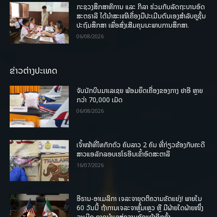
ກະຊວງສຶກສາທິການ ແລະ ກິລາ ຮ່ວມກັບລັດຖະບານອົດ
ສະຕຣາລີ ໄດ້ນຳສະເໜີເຄື່ອງມືປະເມີນຕົນເອງສຳລັບຄູຊັ້ນ
ປະຖົມສຶກສາ ເພື່ອສົ່ງເສີມຄຸນນະພາບການສຶກສາ.
06/08/2026
ຂ່າວຕ່າງປະເທດ
ຈັບນັກບິນມາເລເຊຍ ພ້ອມຍຶດເຄື່ອງຂອງກາງ ຢາອີ ຫຼາຍ
ກວ່າ 70,000 ເມັດ
06/08/2026
ເຈົ້າໜ້າທີ່ໄທກັກຕົວ ຄົນລາວ 2 ຄົນ ທີ່ກ່ຽວຂ້ອງກັບຄະດີ
ສາວແອລັກລອບເຮໂຣອີນເຂົ້າອົດສະຕາລີ
16/07/2026
ອີຣານ-ອາເມລິກາ ເຈລະຈາຍຸດຕິຄວາມຂັດແຍ່ງ! ພາຍໃນ
60 ວັນນີ້ ຖ້າການເຈລະຈາຫຼົ້ມເຫຼວ ຫຼື ມີຝ່າຍໃດຝ່າຍໜຶ່ງ
ລະເມີດ ອາດນໍາມາສູ່ຄວາມຂັດແຍ້ງອີກຄັ້ງ