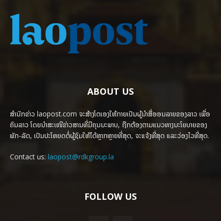
ABOUT US
ສຳນັກຂ່າວ laopost.com ຈະສ້າງໂຕເອງໃຫ້ກາຍເປັນຜູ້ນຳສື່ອອນລາຍຂອງລາວ ເພື່ອ
ຄົນລາວ ໂດຍນຳສະເໜີຂ່າວສານທີ່ມີຄຸນນະພາບ, ຖືກຕ້ອງຕາມແນວທາງນະໂຍບາຍຂອງ
ພັກ-ລັດ, ເປັນປະໂຫຍດຕໍ່ຜູ້ຊົມໃຫ້ໄດ້ຫຼາກຫຼາຍທີ່ສຸດ, ຈະແຈ້ງທີ່ສຸດ ແລະວ່ອງໄວທີ່ສຸດ.
Contact us:
laopost@rdkgroup.la
FOLLOW US