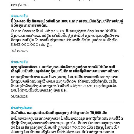
10/08/2026
ຂ່າວພາຍ​ໃນ
ຍີ່ປຸ່ນ-ລາວ ສົ່ງເສີມສາຍພົວພັນມິດຕະພາບ ແລະ ການຮ່ວມມືອັນດີງາມ ກໍຄືການເປັນຄູ່
ຮ່ວມຍຸດທະສາດຮອບດ້ານ.
ໃນຕອນບ່າຍຂອງວັນທີ 5 ສິງຫາ 2026 ທີ່ ກະຊວງການຕ່າງປະເທດ ໄດ້ມີພິທີ
ລົງນາມເອກະສານແລກປ່ຽນ (ສະບັບປັບປຸງ) ສໍາລັບໂຄງການຊ່ວຍເຫຼືອລ້າຈາກ
ລັດຖະບານຍີ່ປຸ່ນ ໃນການປັບປຸງສະໜາມບິນສາກົນວັດໄຕ ມູນຄ່າລວມທັງໝົດ
3,863,000,000 ເຢນ ຫຼື...
07/08/2026
ຂ່າວພາຍ​ໃນ
ກະຊວງສຶກສາທິການ ແລະ ກິລາ ຮ່ວມກັບລັດຖະບານອົດສະຕຣາລີ ໄດ້ນຳສະເໜີ
ເຄື່ອງມືປະເມີນຕົນເອງສຳລັບຄູຊັ້ນປະຖົມສຶກສາ ເພື່ອສົ່ງເສີມຄຸນນະພາບການສຶກສາ.
ກະຊວງສຶກສາທິການ ແລະ ກິລາ (ສສກ), ໂດຍໄດ້ຮັບການສະໜັບສະໜູນຈາກ
ລັດຖະບານອົດສະຕຣາລີ ຜ່ານແຜນງານບີຄວາ, ໄດ້ນຳສະເໜີເຄື່ອງມືປະເມີນ
ຕົນເອງສຳລັບຄູຢ່າງເປັນທາງການໃນວັນທີ 4 ສິງຫາ 2026. ກອງປະຊຸມແມ່ນ
ພາຍໃຕ້ການເປັນປະທານຂອງ ທ່ານ ປອ...
06/08/2026
ຂ່າວຕ່າງປະເທດ
ຈັບນັກບິນມາເລເຊຍ ພ້ອມຍຶດເຄື່ອງຂອງກາງ ຢາອີ ຫຼາຍກວ່າ 70,000 ເມັດ
ສຳນັກຂ່າວຕ່າງປະເທດລາຍງານວ່າ ນັກບິນມາເລເຊຍ ອາດຖືກໂທດປະຫານຊີວິດ
ຫຼັງຖືກຈັບກຸມຢູ່ສະໜາມບິນນານາຊາດ ຊູກາໂນ-ຮັດຕາ ໃນນະຄອນຫຼວງຈາກາ
ຕາ ພ້ອມເຄື່ອງຂອງກາງເປັນຢາອີ ຫຼາຍກວ່າ 70,000 ເມັດ ເຊື່ອງຢູ່ໃນກະເປົາ
ເດີນທາງ ໂດຍຜົນກວດຍັງພົບວ່າ ນັກບິນມີສານເສບຕິດໃນຮ່າງກາຍ ຂະນະ