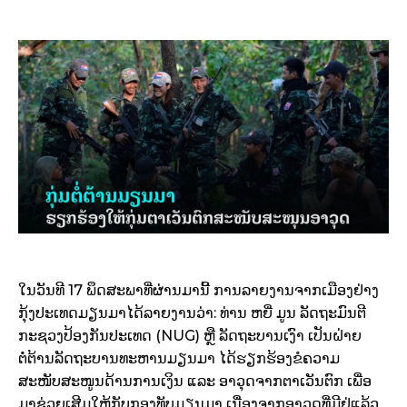
ໃນວັນທີ 17 ພຶດສະພາທີ່ຜ່ານມານີ້ ການລາຍງານຈາກເມືອງຢ່າງ
ກຸ້ງປະເທດມຽນມາໄດ້ລາຍງານວ່າ: ທ່ານ ຫຍີ່ ມູນ ລັດຖະມົນຕີ
ກະຊວງປ້ອງກັນປະເທດ (NUG) ຫຼື ລັດຖະບານເງົາ ເປັນຝ່າຍ
ຕໍ່ຕ້ານລັດຖະບານທະຫານມຽນມາ ໄດ້ຮຽກຮ້ອງຂໍຄວາມ
ສະໜັບສະໜູນດ້ານການເງິນ ແລະ ອາວຸດຈາກຕາເວັນຕົກ ເພື່ອ
ມາຊ່ວຍເສີມໃຫ້ກັບກອງທັບມຽນມາ ເນື່ອງຈາກອາວຸດທີ່ມີຢູ່ແລ້ວ