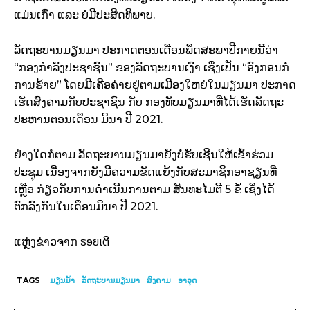
ແມ່ນເກົ່າ ແລະ ບໍ່ມີປະສິດທິພາບ.
ລັດຖະບານມຽນມາ ປະກາດຕອນເດືອນພຶດສະພາປີກາຍນີ້ວ່າ
“ກອງກຳລັງປະຊາຊົນ” ຂອງລັດຖະບານເງົາ ເຊິ່ງເປັນ “ອົງກອນກໍ່
ການຮ້າຍ” ໂດຍມີເຄືອຄ່າຍຢູ່ຕາມເມືອງໃຫຍ່ໃນມຽນມາ ປະກາດ
ເຮັດສົງຄາມກັບປະຊາຊົນ ກັບ ກອງທັບມຽນມາທີ່ໄດ້ເຮັດລັດຖະ
ປະຫານຕອນເດືອນ ມີນາ ປີ 2021.
ຢ່າງໃດກໍຕາມ ລັດຖະບານມຽນມາຍັງບໍ່ຮັບເຊີນໃຫ້ເຂົ້າຮ່ວມ
ປະຊຸມ ເນື່ອງຈາກຍັງມີຄວາມຂັດແຍ້ງກັບສະມາຊິກອາຊຽນທີ່
ເຫຼືອ ກ່ຽວກັບການດຳເນີນການຕາມ ສັນທະໄມຕີ 5 ຂໍ້ ເຊິ່ງໄດ້
ຕົກລົງກັນໃນເດືອນມີນາ ປີ 2021.
ຣອຍເຕີ
ແຫຼ່ງຂ່າວຈາກ
TAGS
ມຽນມ້າ
ລັດຖະບານມຽນມາ
ສົງຄາມ
ອາວຸດ