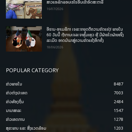
ສາວແອລັກລອບເຮໂຣອີນເຂົ້າອົດສະຕາລີ
16/07/2026
ອີຣານ-ອາເມລິກາ ເຈລະຈາຍຸດຕິຄວາມຂັດແຍ່ງ! ພາຍໃນ
60 ວັນນີ້ ຖ້າການເຈລະຈາຫຼົ້ມເຫຼວ ຫຼື ມີຝ່າຍໃດຝ່າຍໜຶ່ງ
ລະເມີດ ອາດນໍາມາສູ່ຄວາມຂັດແຍ້ງອີກຄັ້ງ
18/06/2026
POPULAR CATEGORY
ຂ່າວພາຍ​ໃນ
8487
ຂ່າວຕ່າງປະເທດ
7003
ຂ່າວທ້ອງຖິ່ນ
2484
ນານາສາລະ
1547
ຂ່າວເຫດການ
1278
ສຸຂະພາບ ແລະ ສີ່ງແວດລ້ອມ
1203