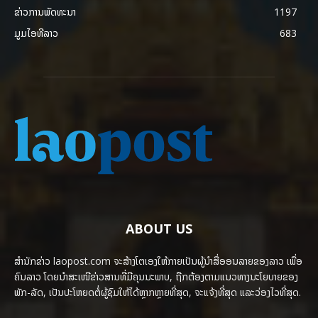
ຂ່າວການພັດທະນາ
1197
ມູມໄອທີລາວ
683
ABOUT US
ສຳນັກຂ່າວ laopost.com ຈະສ້າງໂຕເອງໃຫ້ກາຍເປັນຜູ້ນຳສື່ອອນລາຍຂອງລາວ ເພື່ອ
ຄົນລາວ ໂດຍນຳສະເໜີຂ່າວສານທີ່ມີຄຸນນະພາບ, ຖືກຕ້ອງຕາມແນວທາງນະໂຍບາຍຂອງ
ພັກ-ລັດ, ເປັນປະໂຫຍດຕໍ່ຜູ້ຊົມໃຫ້ໄດ້ຫຼາກຫຼາຍທີ່ສຸດ, ຈະແຈ້ງທີ່ສຸດ ແລະວ່ອງໄວທີ່ສຸດ.