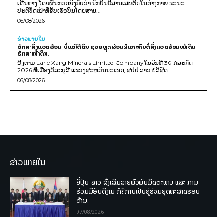
ເດີນທາງ ໂດຍຜົນກວດຍັງພົບວ່າ ນັກບິນມີສານເສບຕິດໃນຮ່າງກາຍ ຂະນະ
ປະຕິບັດໜ້າທີ່ຂັບເຮືອບິນໂດຍສານ...
06/08/2026
ຂ່າວພາຍ​ໃນ
ຮັກສາສິ່ງແວດລ້ອມ! ບໍ່ແຮ່ໃຕ້ດິນ ຊ່ວຍຫຼຸດຜ່ອນຜົນກະທົບຕໍ່ສິ່ງແວດລ້ອມໜ້າດິນ
ຮັກສາໜ້າດິນ.
ອີງຕາມ Lane Xang Minerals Limited Companyໃນວັນທີ 30 ກໍລະກົດ
2026 ທີ່ເມືອງວິລະບູລີ ແຂວງສະຫວັນນະເຂດ, ສປປ ລາວ ບໍລິສັດ...
06/08/2026
ຂ່າວພາຍໃນ
ຍີ່ປຸ່ນ-ລາວ ສົ່ງເສີມສາຍພົວພັນມິດຕະພາບ ແລະ ການ
ຮ່ວມມືອັນດີງາມ ກໍຄືການເປັນຄູ່ຮ່ວມຍຸດທະສາດຮອບ
ດ້ານ.
07/08/2026