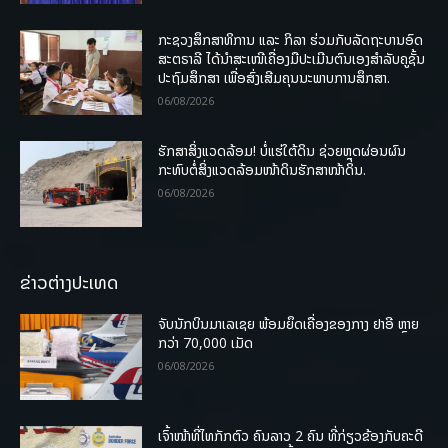
ກະຊວງສຶກສາທິການ ແລະ ກິລາ ຮ່ວມກັບລັດຖະບານອົດ
ສະຕຣາລີ ໄດ້ນຳສະເໜີເຄື່ອງມືປະເມີນຕົນເອງສຳລັບຄູຊັ້ນ
ປະຖົມສຶກສາ ເພື່ອສົ່ງເສີມຄຸນນະພາບການສຶກສາ.
06/08/2026
ຮັກສາສິ່ງແວດລ້ອມ! ບໍ່ແຮ່ໃຕ້ດິນ ຊ່ວຍຫຼຸດຜ່ອນຜົນ
ກະທົບຕໍ່ສິ່ງແວດລ້ອມໜ້າດິນຮັກສາໜ້າດິນ.
06/08/2026
ຂ່າວຕ່າງປະເທດ
ຈັບນັກບິນມາເລເຊຍ ພ້ອມຍຶດເຄື່ອງຂອງກາງ ຢາອີ ຫຼາຍ
ກວ່າ 70,000 ເມັດ
06/08/2026
ເຈົ້າໜ້າທີ່ໄທກັກຕົວ ຄົນລາວ 2 ຄົນ ທີ່ກ່ຽວຂ້ອງກັບຄະດີ