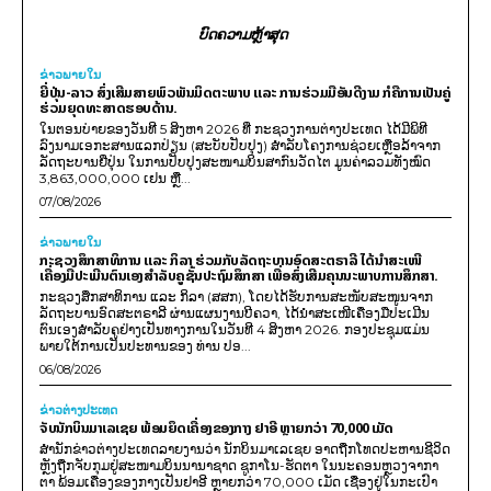
ບົດຄວາມຫຼ້າສຸດ
ຂ່າວພາຍ​ໃນ
ຍີ່ປຸ່ນ-ລາວ ສົ່ງເສີມສາຍພົວພັນມິດຕະພາບ ແລະ ການຮ່ວມມືອັນດີງາມ ກໍຄືການເປັນຄູ່
ຮ່ວມຍຸດທະສາດຮອບດ້ານ.
ໃນຕອນບ່າຍຂອງວັນທີ 5 ສິງຫາ 2026 ທີ່ ກະຊວງການຕ່າງປະເທດ ໄດ້ມີພິທີ
ລົງນາມເອກະສານແລກປ່ຽນ (ສະບັບປັບປຸງ) ສໍາລັບໂຄງການຊ່ວຍເຫຼືອລ້າຈາກ
ລັດຖະບານຍີ່ປຸ່ນ ໃນການປັບປຸງສະໜາມບິນສາກົນວັດໄຕ ມູນຄ່າລວມທັງໝົດ
3,863,000,000 ເຢນ ຫຼື...
07/08/2026
ຂ່າວພາຍ​ໃນ
ກະຊວງສຶກສາທິການ ແລະ ກິລາ ຮ່ວມກັບລັດຖະບານອົດສະຕຣາລີ ໄດ້ນຳສະເໜີ
ເຄື່ອງມືປະເມີນຕົນເອງສຳລັບຄູຊັ້ນປະຖົມສຶກສາ ເພື່ອສົ່ງເສີມຄຸນນະພາບການສຶກສາ.
ກະຊວງສຶກສາທິການ ແລະ ກິລາ (ສສກ), ໂດຍໄດ້ຮັບການສະໜັບສະໜູນຈາກ
ລັດຖະບານອົດສະຕຣາລີ ຜ່ານແຜນງານບີຄວາ, ໄດ້ນຳສະເໜີເຄື່ອງມືປະເມີນ
ຕົນເອງສຳລັບຄູຢ່າງເປັນທາງການໃນວັນທີ 4 ສິງຫາ 2026. ກອງປະຊຸມແມ່ນ
ພາຍໃຕ້ການເປັນປະທານຂອງ ທ່ານ ປອ...
06/08/2026
ຂ່າວຕ່າງປະເທດ
ຈັບນັກບິນມາເລເຊຍ ພ້ອມຍຶດເຄື່ອງຂອງກາງ ຢາອີ ຫຼາຍກວ່າ 70,000 ເມັດ
ສຳນັກຂ່າວຕ່າງປະເທດລາຍງານວ່າ ນັກບິນມາເລເຊຍ ອາດຖືກໂທດປະຫານຊີວິດ
ຫຼັງຖືກຈັບກຸມຢູ່ສະໜາມບິນນານາຊາດ ຊູກາໂນ-ຮັດຕາ ໃນນະຄອນຫຼວງຈາກາ
ຕາ ພ້ອມເຄື່ອງຂອງກາງເປັນຢາອີ ຫຼາຍກວ່າ 70,000 ເມັດ ເຊື່ອງຢູ່ໃນກະເປົາ