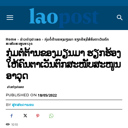
Home
ຂ່າວຕ່າງປະເທດ
ກຸ່ມຕໍ່ຕ້ານຂອງມຽນມາ ຮຽກຮ້ອງໃຫ້ຄົນຕາເວັນຕົກ
ສະໜັບສະໜູນອາວຸດ
ກຸ່ມຕໍ່ຕ້ານຂອງມຽນມາ ຮຽກຮ້ອງ
ໃຫ້ຄົນຕາເວັນຕົກສະໜັບສະໜູນ
ອາວຸດ
ຂ່າວຕ່າງປະເທດ
18/05/2022
PUBLISHED ON
BY
ສຸກສະດາພອນ
1010