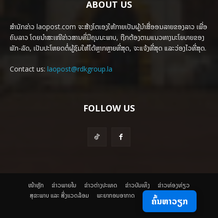
ABOUT US
ສຳນັກຂ່າວ laopost.com ຈະສ້າງໂຕເອງໃຫ້ກາຍເປັນຜູ້ນຳສື່ອອນລາຍຂອງລາວ ເພື່ອ
ຄົນລາວ ໂດຍນຳສະເໜີຂ່າວສານທີ່ມີຄຸນນະພາບ, ຖືກຕ້ອງຕາມແນວທາງນະໂຍບາຍຂອງ
ພັກ-ລັດ, ເປັນປະໂຫຍດຕໍ່ຜູ້ຊົມໃຫ້ໄດ້ຫຼາກຫຼາຍທີ່ສຸດ, ຈະແຈ້ງທີ່ສຸດ ແລະວ່ອງໄວທີ່ສຸດ.
Contact us:
laopost@rdkgroup.la
FOLLOW US
ໜ້າຫຼັກ
ຂ່າວພາຍ​ໃນ
ຂ່າວຕ່າງປະເທດ
​ຂ່າວບັນເທິງ
​ຂ່າວທ່ອງທ່ຽວ
ສຸຂະພາບ ແລະ ສີ່ງແວດລ້ອມ
ພະຍາກອນອາກາດ
ຄົ້ນຫາວຽກ