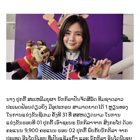
ນາງ ປຸກກີ້ ສະເຫລີມບຸຜາ ນັກກິລາປັນຈັດສີລັດ ທີມຊາດລາວ
ປະເພດຟ້ອນດ່ຽວຍິງ ມີອຸປະກອນ ສາມາດຍາດໄດ້ 1 ຫຼຽນທອງ
ໃນການແຂ່ງຂັນຊີເກມ ຄັ້ງທີ 31 ທີ່ ສສຫວຽດນາມ ໃນການ
ແຂ່ງຂັນຮອບທີ 01 ປຸກກີ້ ເອົາຊະນະ ນັກກິລາຈາກ ສິງກະໂປ ດ້ວຍ
ຄະແນນ 9,900 ຄະແນນ ຮອບ 02 ປຸກກີ້ ພົບກັບນັກກິລາ ຈາກ
ປະເທດ ອີນໂດນີເຊຍ ທີ່ເປັນແຊ້ມເກົ່າ ແລະ ນັກກິລາ ອິນໂດນີເຊຍ