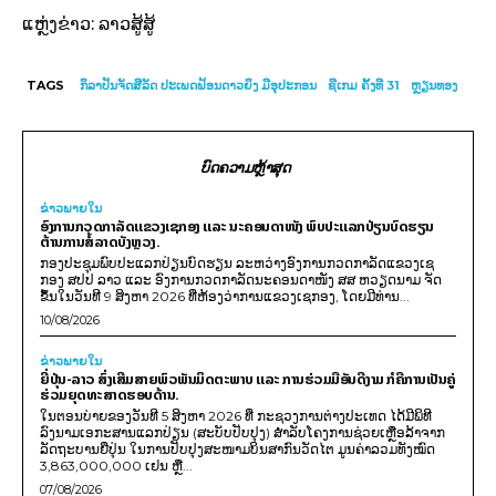
ແຫຼ່ງຂ່າວ: ລາວສູ້ສູ້
TAGS
ກິລາປັນຈັດສີລັດ ປະເພດຟ້ອນດາວຍິງ ມີອຸປະກອນ
ຊີເກມ ຄັ້ງທີ 31
ຫຼຽນທອງ
ບົດຄວາມຫຼ້າສຸດ
ຂ່າວພາຍ​ໃນ
ອົງການກວດກາລັດແຂວງເຊກອງ ແລະ ນະຄອນດາໜັງ ພົບປະແລກປ່ຽນບົດຮຽນ
ຕ້ານການສໍ້ລາດບັງຫຼວງ.
ກອງປະຊຸມພົບປະແລກປ່ຽນບົດຮຽນ ລະຫວ່າງອົງການກວດກາລັດແຂວງເຊ
ກອງ ສປປ ລາວ ແລະ ອົງການກວດກາລັດນະຄອນດາໜັງ ສສ ຫວຽດນາມ ຈັດ
ຂຶ້ນໃນວັນທີ 9 ສິງຫາ 2026 ທີ່ຫ້ອງວ່າການແຂວງເຊກອງ, ໂດຍມີທ່ານ...
10/08/2026
ຂ່າວພາຍ​ໃນ
ຍີ່ປຸ່ນ-ລາວ ສົ່ງເສີມສາຍພົວພັນມິດຕະພາບ ແລະ ການຮ່ວມມືອັນດີງາມ ກໍຄືການເປັນຄູ່
ຮ່ວມຍຸດທະສາດຮອບດ້ານ.
ໃນຕອນບ່າຍຂອງວັນທີ 5 ສິງຫາ 2026 ທີ່ ກະຊວງການຕ່າງປະເທດ ໄດ້ມີພິທີ
ລົງນາມເອກະສານແລກປ່ຽນ (ສະບັບປັບປຸງ) ສໍາລັບໂຄງການຊ່ວຍເຫຼືອລ້າຈາກ
ລັດຖະບານຍີ່ປຸ່ນ ໃນການປັບປຸງສະໜາມບິນສາກົນວັດໄຕ ມູນຄ່າລວມທັງໝົດ
3,863,000,000 ເຢນ ຫຼື...
07/08/2026