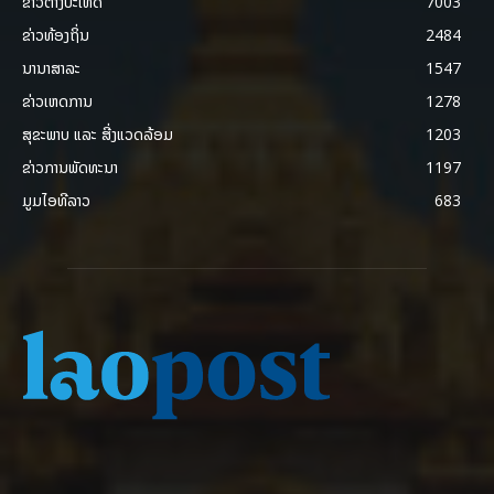
ຂ່າວຕ່າງປະເທດ
7003
ຂ່າວທ້ອງຖິ່ນ
2484
ນານາສາລະ
1547
ຂ່າວເຫດການ
1278
ສຸຂະພາບ ແລະ ສີ່ງແວດລ້ອມ
1203
ຂ່າວການພັດທະນາ
1197
ມູມໄອທີລາວ
683