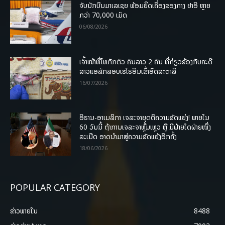
ຈັບນັກບິນມາເລເຊຍ ພ້ອມຍຶດເຄື່ອງຂອງກາງ ຢາອີ ຫຼາຍ
ກວ່າ 70,000 ເມັດ
06/08/2026
ເຈົ້າໜ້າທີ່ໄທກັກຕົວ ຄົນລາວ 2 ຄົນ ທີ່ກ່ຽວຂ້ອງກັບຄະດີ
ສາວແອລັກລອບເຮໂຣອີນເຂົ້າອົດສະຕາລີ
16/07/2026
ອີຣານ-ອາເມລິກາ ເຈລະຈາຍຸດຕິຄວາມຂັດແຍ່ງ! ພາຍໃນ
60 ວັນນີ້ ຖ້າການເຈລະຈາຫຼົ້ມເຫຼວ ຫຼື ມີຝ່າຍໃດຝ່າຍໜຶ່ງ
ລະເມີດ ອາດນໍາມາສູ່ຄວາມຂັດແຍ້ງອີກຄັ້ງ
18/06/2026
POPULAR CATEGORY
ຂ່າວພາຍ​ໃນ
8488