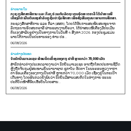
ຂ່າວພາຍ​ໃນ
ກະຊວງສຶກສາທິການ ແລະ ກິລາ ຮ່ວມກັບລັດຖະບານອົດສະຕຣາລີ ໄດ້ນຳສະເໜີ
ເຄື່ອງມືປະເມີນຕົນເອງສຳລັບຄູຊັ້ນປະຖົມສຶກສາ ເພື່ອສົ່ງເສີມຄຸນນະພາບການສຶກສາ.
ກະຊວງສຶກສາທິການ ແລະ ກິລາ (ສສກ), ໂດຍໄດ້ຮັບການສະໜັບສະໜູນຈາກ
ລັດຖະບານອົດສະຕຣາລີ ຜ່ານແຜນງານບີຄວາ, ໄດ້ນຳສະເໜີເຄື່ອງມືປະເມີນ
ຕົນເອງສຳລັບຄູຢ່າງເປັນທາງການໃນວັນທີ 4 ສິງຫາ 2026. ກອງປະຊຸມແມ່ນ
ພາຍໃຕ້ການເປັນປະທານຂອງ ທ່ານ ປອ...
06/08/2026
ຂ່າວຕ່າງປະເທດ
ຈັບນັກບິນມາເລເຊຍ ພ້ອມຍຶດເຄື່ອງຂອງກາງ ຢາອີ ຫຼາຍກວ່າ 70,000 ເມັດ
ສຳນັກຂ່າວຕ່າງປະເທດລາຍງານວ່າ ນັກບິນມາເລເຊຍ ອາດຖືກໂທດປະຫານຊີວິດ
ຫຼັງຖືກຈັບກຸມຢູ່ສະໜາມບິນນານາຊາດ ຊູກາໂນ-ຮັດຕາ ໃນນະຄອນຫຼວງຈາກາ
ຕາ ພ້ອມເຄື່ອງຂອງກາງເປັນຢາອີ ຫຼາຍກວ່າ 70,000 ເມັດ ເຊື່ອງຢູ່ໃນກະເປົາ
ເດີນທາງ ໂດຍຜົນກວດຍັງພົບວ່າ ນັກບິນມີສານເສບຕິດໃນຮ່າງກາຍ ຂະນະ
ປະຕິບັດໜ້າທີ່ຂັບເຮືອບິນໂດຍສານ...
06/08/2026