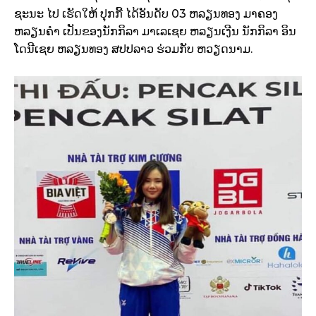
ຊະນະ ໄປ ເຮັດໃຫ້ ປຸກກີ້ ໄດ້ອັນດັບ 03 ຫລຽນທອງ ມາຄອງ
ຫລຽນຄຳ ເປັນຂອງນັກກິລາ ມາເລເຊຍ ຫລຽນເງີນ ນັກກິລາ ອິນ
ໂດນີເຊຍ ຫລຽນທອງ ສປປລາວ ຮ່ວມກັບ ຫວຽດນາມ.