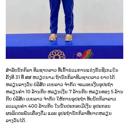
ສຳລັບນັກກິລາ ທີມຊາດລາວ ທີ່ເຂົ້າຮ່ວມການແຂ່ງຂັນຊີເກມໃນ
ຄັ້ງທີ 31 ທີ່ ສສ ຫວຽດນາມ ຖ້ານັກກິລາທີມຊາດລາວ ຍາດໄດ້
ຫລຽນລາງວັນ ບໍລິສັດ ເບຍລາວ ຈຳກັດ ຈະມອບເງີນອຸປະຖຳ
ຫລຽນຄຳ 10 ລ້ານກີບ ຫລຽນເງີນ 7 ລ້ານກີບ ຫລຽນທອງ 5 ລ້ານ
ກີບ ບໍລິສັດ ເບຍລາວ ຈຳກັດ ໃຫ້ການອຸປະຖຳ ທັບນັກກິລາລາວ
ລວມມູນຄ່າ 400 ລ້ານກີບ ໃນນັ້ນປະກອບມີເງີນ ອຸປະກອນ
ຜະລິດຕະພັນເຄື່ອງດື່ມ ແລະ ອຸປະຖຳນັກກິລາທີ່ຍາດຫລຽນ
ລາງວັນໄດ້.