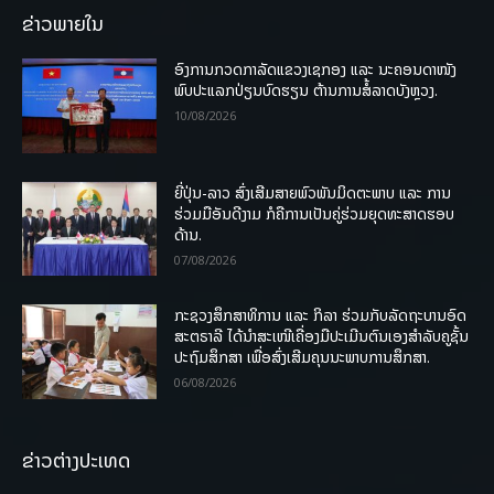
ຂ່າວພາຍໃນ
ອົງການກວດກາລັດແຂວງເຊກອງ ແລະ ນະຄອນດາໜັງ
ພົບປະແລກປ່ຽນບົດຮຽນ ຕ້ານການສໍ້ລາດບັງຫຼວງ.
10/08/2026
ຍີ່ປຸ່ນ-ລາວ ສົ່ງເສີມສາຍພົວພັນມິດຕະພາບ ແລະ ການ
ຮ່ວມມືອັນດີງາມ ກໍຄືການເປັນຄູ່ຮ່ວມຍຸດທະສາດຮອບ
ດ້ານ.
07/08/2026
ກະຊວງສຶກສາທິການ ແລະ ກິລາ ຮ່ວມກັບລັດຖະບານອົດ
ສະຕຣາລີ ໄດ້ນຳສະເໜີເຄື່ອງມືປະເມີນຕົນເອງສຳລັບຄູຊັ້ນ
ປະຖົມສຶກສາ ເພື່ອສົ່ງເສີມຄຸນນະພາບການສຶກສາ.
06/08/2026
ຂ່າວຕ່າງປະເທດ