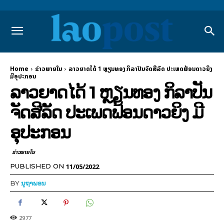
Home
ຂ່າວພາຍ​ໃນ
ລາວຍາດໄດ້ 1 ຫຼຽນທອງ ກິລາປັນຈັດສີລັດ ປະເພດຟ້ອນດາວຍິງ
ມີອຸປະກອນ
ລາວຍາດໄດ້ 1 ຫຼຽນທອງ ກິລາປັນ
ຈັດສີລັດ ປະເພດຟ້ອນດາວຍິງ ມີ
ອຸປະກອນ
ຂ່າວພາຍ​ໃນ
11/05/2022
PUBLISHED ON
BY
ນຸຖາພອນ
2977