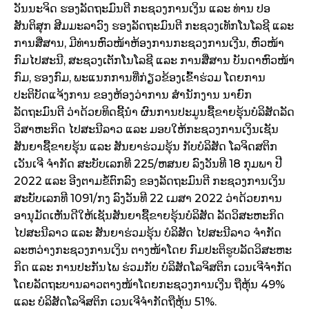
ວັນນະຈິດ ຮອງລັດຖະມົນຕີ ກະຊວງການເງິນ ແລະ ທ່ານ ປອ
ສັນຕິສຸກ ສີມມະລາວົງ ຮອງລັດຖະມົນຕີ ກະຊວງເທັກໂນໂລຊີ ແລະ
ການສື່ສານ, ມີທ່ານຫົວໜ້າຫ້ອງການກະຊວງການເງີນ, ຫົວໜ້າ
ກົມໄປສະນີ, ສະຊວງເຕັກໂນໂລຊີ ແລະ ການສື່ສານ ບັນດາຫົວໜ້າ
ກົມ, ຮອງກົມ, ພະແນກການທີ່ກ່ຽວຂ້ອງເຂົ້າຮ່ວມ ໂດຍການ
ປະຕິບັດແຈ້ງການ ຂອງຫ້ອງວ່າການ ສຳນັກງານ ນາຍົກ
ລັດຖະມົນຕີ ວ່າດ້ວຍທິດຊີ້ນຳ ຜົນການປະມູນຊື້ຂາຍຮຸ້ນບໍລິສັດລັດ
ວິສາຫະກິດ ໄປສະນີລາວ ແລະ ມອບໃຫ້ກະຊວງການເງິນເຊັນ
ສັນຍາຊື້ຂາຍຮຸ້ນ ແລະ ສັນຍາຮ່ວມຮຸ້ນ ກັບບໍລິສັດ ໂລຈິດສຕິກ
ເວັນເຈີ ຈຳກັດ ສະບັບເລກທີ 225/ຫສນຍ ລົງວັນທີ 18 ກຸມພາ ປີ
2022 ແລະ ອີງຕາມຂໍ້ຕົກລົງ ຂອງລັດຖະມົນຕີ ກະຊວງການເງິນ
ສະບັບເລກທີ 1091/ກງ ລົງວັນທີ 22 ເມສາ 2022 ວ່າດ້ວຍການ
ອານຸມັດເຫັນດີໃຫ້ເຊັນສັນຍາຊື້ຂາຍຮຸ້ນບໍລິສັດ ລັດວິສະຫະກິດ
ໄປສະນີລາວ ແລະ ສັນຍາຮ່ວມຮຸ້ນ ບໍລິສັດ ໄປສະນີລາວ ຈຳກັດ
ລະຫວ່າງກະຊວງການເງິນ ຕາງໜ້າໂດຍ ກົມປະຕິຮູບລັດວິສະຫະ
ກິດ ແລະ ການປະກັນໄພ ຮ່ວມກັບ ບໍລິສັດໂລຈິສຕິກ ເວນເຈີຈຳກັດ
ໂດຍລັດຖະບານລາວຕາງໜ້າໂດຍກະຊວງການເງີນ ຖືຫຸ້ນ 49%
ແລະ ບໍລິສັດໂລຈິສຕິກ ເວນເຈີຈຳກັດຖືຫຸ້ນ 51%.