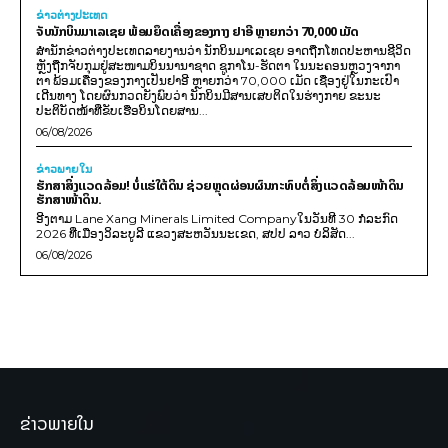
ຂ່າວຕ່າງປະເທດ
ຈັບນັກບິນມາເລເຊຍ ພ້ອມຍຶດເຄື່ອງຂອງກາງ ຢາອີ ຫຼາຍກວ່າ 70,000 ເມັດ
ສຳນັກຂ່າວຕ່າງປະເທດລາຍງານວ່າ ນັກບິນມາເລເຊຍ ອາດຖືກໂທດປະຫານຊີວິດ
ຫຼັງຖືກຈັບກຸມຢູ່ສະໜາມບິນນານາຊາດ ຊູກາໂນ-ຮັດຕາ ໃນນະຄອນຫຼວງຈາກາ
ຕາ ພ້ອມເຄື່ອງຂອງກາງເປັນຢາອີ ຫຼາຍກວ່າ 70,000 ເມັດ ເຊື່ອງຢູ່ໃນກະເປົາ
ເດີນທາງ ໂດຍຜົນກວດຍັງພົບວ່າ ນັກບິນມີສານເສບຕິດໃນຮ່າງກາຍ ຂະນະ
ປະຕິບັດໜ້າທີ່ຂັບເຮືອບິນໂດຍສານ...
06/08/2026
ຂ່າວພາຍ​ໃນ
ຮັກສາສິ່ງແວດລ້ອມ! ບໍ່ແຮ່ໃຕ້ດິນ ຊ່ວຍຫຼຸດຜ່ອນຜົນກະທົບຕໍ່ສິ່ງແວດລ້ອມໜ້າດິນ
ຮັກສາໜ້າດິນ.
ອີງຕາມ Lane Xang Minerals Limited Companyໃນວັນທີ 30 ກໍລະກົດ
2026 ທີ່ເມືອງວິລະບູລີ ແຂວງສະຫວັນນະເຂດ, ສປປ ລາວ ບໍລິສັດ...
06/08/2026
ຂ່າວພາຍໃນ