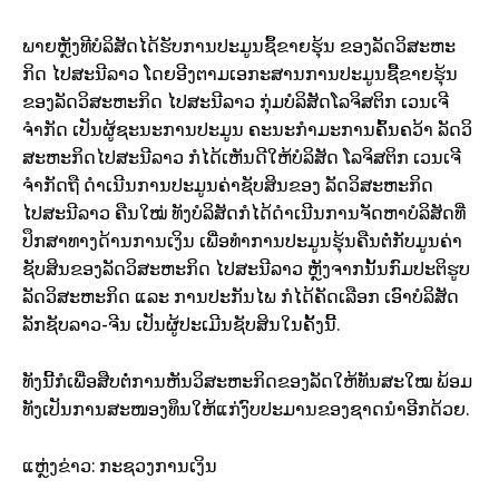
ພາຍຫຼັງທີບໍລິສັດໄດ້ຮັບການປະມູນຊຶ້ຂາຍຮຸ້ນ ຂອງລັດວິສະຫະ
ກິດ ໄປສະນີລາວ ໂດຍອີງຕາມເອກະສານການປະມູນຊື້ຂາຍຮຸ້ນ
ຂອງລັດວິສະຫະກິດ ໄປສະນີລາວ ກຸ່ມບໍລິສັດໂລຈິສຕິກ ເວນເຈີ
ຈຳກັດ ເປັນຜູ້ຊະນະການປະມູນ ຄະນະກຳມະການຄົ້ນຄວ້າ ລັດວິ
ສະຫະກິດໄປສະນີລາວ ກໍໄດ້ເຫັນດີໃຫ້ບໍລິສັດ ໂລຈິສຕິກ ເວນເຈີ
ຈຳກັດຖື ດຳເນີນການປະມູນຄ່າຊັບສິນຂອງ ລັດວິສະຫະກິດ
ໄປສະນີລາວ ຄືນໃໝ່ ທັງບໍລິສັດກໍໄດ້ດຳເນີນການຈັດຫາບໍລິສັດທີ່
ປຶກສາທາງດ້ານການເງິນ ເພື່ອທຳການປະມູນຮຸ້ນຄືນຕໍ່ກັບມູນຄ່າ
ຊັບສິນຂອງລັດວິສະຫະກິດ ໄປສະນີລາວ ຫຼັງຈາກນັ້ນກົມປະຕິຮູບ
ລັດວິສະຫະກິດ ແລະ ການປະກັນໄພ ກໍໄດ້ຄັດເລືອກ ເອົາບໍລິສັດ
ລັກຊັບລາວ-ຈີນ ເປັນຜູ້ປະເມີນຊັບສິນໃນຄັ້ງນີ້.
ທັງນີ້ກໍເພື່ອສືບຕໍ່ການຫັນວິສະຫະກິດຂອງລັດໃຫ້ທັນສະໃໝ ພ້ອມ
ທັງເປັນການສະໜອງທຶນໃຫ້ແກ່ງົບປະມານຂອງຊາດນຳອີກດ້ວຍ.
ແຫຼ່ງຂ່າວ: ກະຊວງການເງິນ