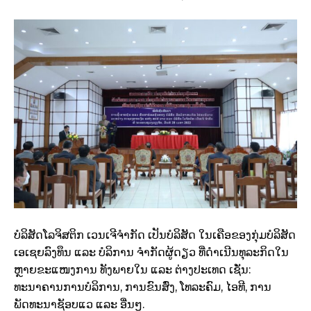
ບໍລິສັດໂລຈິສຕິກ ເວນເຈີຈຳກັດ ເປັນບໍລິສັດ ໃນເຄືອຂອງກຸ່ມບໍລິສັດ
ເອເຊຍລົງທຶນ ແລະ ບໍລິການ ຈຳກັດຜູ້ດຽວ ທີ່ດຳເນີນທຸລະກິດໃນ
ຫຼາຍຂະແໜງການ ທັງພາຍໃນ ແລະ ຕ່າງປະເທດ ເຊັ່ນ:
ທະນາຄານການບໍລິການ, ການຂົນສົ່ງ, ໂທລະຄົມ, ໄອທີ, ການ
ພັດທະນາຊັອບແວ ແລະ ອື່ນໆ.