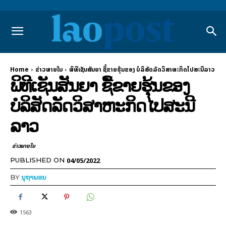
Home
ຂ່າວພາຍ​ໃນ
ພິທີເຊັນສັນຍາ ຊື້ຂາຍຮຸ້ນຂອງ ບໍລິສັດລັດວິສາຫະກິດໄປສະນີລາວ
ພິທີເຊັນສັນຍາ ຊື້ຂາຍຮຸ້ນຂອງ
ບໍລິສັດລັດວິສາຫະກິດໄປສະນີ
ລາວ
ຂ່າວພາຍ​ໃນ
04/05/2022
PUBLISHED ON
BY
ນຸຖາພອນ
1563