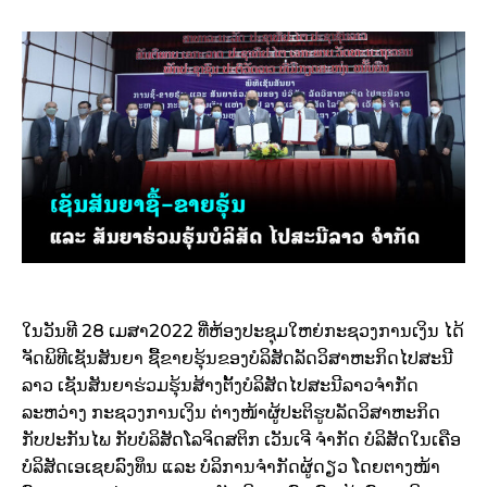
ໃນວັນທີ 28 ເມສາ2022 ທີ່ຫ້ອງປະຊຸມໃຫຍ່ກະຊວງການເງິນ ໄດ້
ຈັດພິທີເຊັນສັນຍາ ຊື້ຂາຍຮຸ້ນຂອງບໍລິສັດລັດວິສາຫະກິດໄປສະນີ
ລາວ ເຊັນສັນຍາຮ່ວມຮຸ້ນສ້າງຕັ້ງບໍລິສັດໄປສະນີລາວຈຳກັດ
ລະຫວ່າງ ກະຊວງການເງິນ ຕ່າງໜ້າຜູ້ປະຕິຮູບລັດວິສາຫະກິດ
ກັບປະກັນໄພ ກັບບໍລິສັດໂລຈິດສຕິກ ເວັນເຈີ ຈຳກັດ ບໍລິສັດໃນເຄືອ
ບໍລິສັດເອເຊຍລົງທຶນ ແລະ ບໍລິການຈຳກັດຜູ້ດຽວ ໂດຍຕາງໜ້າ