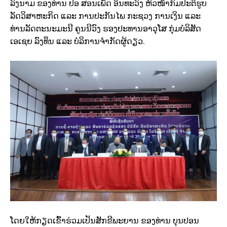
ລົງນາມ ຂອງທ່ານ ປອ ສອນເພັດ ອິນທະວົງ ຫົວໜ້າກົມປະຕິຮູບ
ລັດວິສາຫະກິດ ແລະ ການປະກັນໄພ ກະຊວງ ການເງິນ ແລະ
ທ່ານລັດຕະນະມະນີ ຄູນນີວົງ ຮອງປະທານອາວຸໂສ ກຸ່ມບໍລິສັດ
ເອເຊຍ ລົງທຶນ ແລະ ບໍລິການຈຳກັດຜູ້ດຽວ.
ໂດຍໃຫ້ກຽດເຂົ້າຮ່ວມເປັນສັກຂີພະຍານ ຂອງທ່ານ ບຸນປອນ