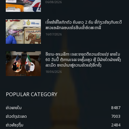
06/08/2026
ເຈົ້າໜ້າທີ່ໄທກັກຕົວ ຄົນລາວ 2 ຄົນ ທີ່ກ່ຽວຂ້ອງກັບຄະດີ
ສາວແອລັກລອບເຮໂຣອີນເຂົ້າອົດສະຕາລີ
16/07/2026
ອີຣານ-ອາເມລິກາ ເຈລະຈາຍຸດຕິຄວາມຂັດແຍ່ງ! ພາຍໃນ
60 ວັນນີ້ ຖ້າການເຈລະຈາຫຼົ້ມເຫຼວ ຫຼື ມີຝ່າຍໃດຝ່າຍໜຶ່ງ
ລະເມີດ ອາດນໍາມາສູ່ຄວາມຂັດແຍ້ງອີກຄັ້ງ
18/06/2026
POPULAR CATEGORY
ຂ່າວພາຍ​ໃນ
8487
ຂ່າວຕ່າງປະເທດ
7003
ຂ່າວທ້ອງຖິ່ນ
2484