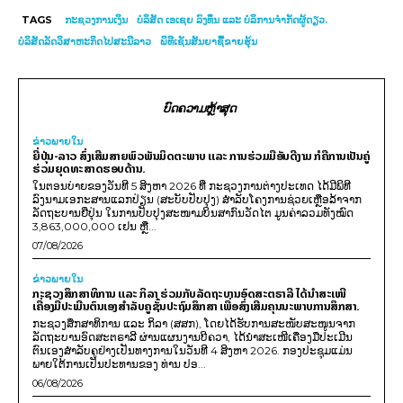
TAGS
ກະຊວງການເງິນ
ບໍລິສັດ ເອເຊຍ ລົງທຶນ ແລະ ບໍລິການຈຳກັດຜູ້ດຽວ.
ບໍລິສັດລັດວິສາຫະກິດໄປສະນີລາວ
ພິທີເຊັນສັນຍາຊື້ຂາຍຮຸ້ນ
ບົດຄວາມຫຼ້າສຸດ
ຂ່າວພາຍ​ໃນ
ຍີ່ປຸ່ນ-ລາວ ສົ່ງເສີມສາຍພົວພັນມິດຕະພາບ ແລະ ການຮ່ວມມືອັນດີງາມ ກໍຄືການເປັນຄູ່
ຮ່ວມຍຸດທະສາດຮອບດ້ານ.
ໃນຕອນບ່າຍຂອງວັນທີ 5 ສິງຫາ 2026 ທີ່ ກະຊວງການຕ່າງປະເທດ ໄດ້ມີພິທີ
ລົງນາມເອກະສານແລກປ່ຽນ (ສະບັບປັບປຸງ) ສໍາລັບໂຄງການຊ່ວຍເຫຼືອລ້າຈາກ
ລັດຖະບານຍີ່ປຸ່ນ ໃນການປັບປຸງສະໜາມບິນສາກົນວັດໄຕ ມູນຄ່າລວມທັງໝົດ
3,863,000,000 ເຢນ ຫຼື...
07/08/2026
ຂ່າວພາຍ​ໃນ
ກະຊວງສຶກສາທິການ ແລະ ກິລາ ຮ່ວມກັບລັດຖະບານອົດສະຕຣາລີ ໄດ້ນຳສະເໜີ
ເຄື່ອງມືປະເມີນຕົນເອງສຳລັບຄູຊັ້ນປະຖົມສຶກສາ ເພື່ອສົ່ງເສີມຄຸນນະພາບການສຶກສາ.
ກະຊວງສຶກສາທິການ ແລະ ກິລາ (ສສກ), ໂດຍໄດ້ຮັບການສະໜັບສະໜູນຈາກ
ລັດຖະບານອົດສະຕຣາລີ ຜ່ານແຜນງານບີຄວາ, ໄດ້ນຳສະເໜີເຄື່ອງມືປະເມີນ
ຕົນເອງສຳລັບຄູຢ່າງເປັນທາງການໃນວັນທີ 4 ສິງຫາ 2026. ກອງປະຊຸມແມ່ນ
ພາຍໃຕ້ການເປັນປະທານຂອງ ທ່ານ ປອ...
06/08/2026