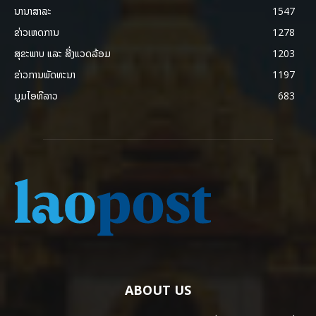
ນານາສາລະ
1547
ຂ່າວເຫດການ
1278
ສຸຂະພາບ ແລະ ສີ່ງແວດລ້ອມ
1203
ຂ່າວການພັດທະນາ
1197
ມູມໄອທີລາວ
683
ABOUT US