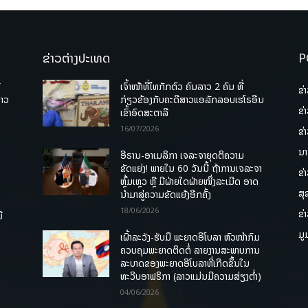
ຂ່າວຕ່າງປະເທດ
P
ື
ເຈົ້າໜ້າທີ່ໄທກັກຕົວ ຄົນລາວ 2 ຄົນ ທີ່
ຂ່
ລາວ
ກ່ຽວຂ້ອງກັບຄະດີສາວແອລັກລອບເຮໂຣອີນ
ຂ່
ເຂົ້າອົດສະຕາລີ
16/07/2026
ຂ່
ນາ
ອີຣານ-ອາເມລິກາ ເຈລະຈາຍຸດຕິຄວາມ
ຂັດແຍ່ງ! ພາຍໃນ 60 ວັນນີ້ ຖ້າການເຈລະຈາ
ຂ່
ຫຼົ້ມເຫຼວ ຫຼື ມີຝ່າຍໃດຝ່າຍໜຶ່ງລະເມີດ ອາດ
ສຸ
ນໍາມາສູ່ຄວາມຂັດແຍ້ງອີກຄັ້ງ
18/06/2026
ຂ່
ື
ມູ
ເຝົ້າລະວັງ-ຮັບມື ພະຍາດອີໂບລາ ຫົວໜ້າກົມ
ຄວບຄຸມພະຍາດຕິດຕໍ່ ລາຍງານສະພາບການ
ລະບາດຂອງພະຍາດອີໂບລາທີ່ເກີດຂຶ້ນໃນ
ທະວີບອາຟຣິກາ (ລາວແມ່ນມີຄວາມສ່ຽງຕໍ່າ)
04/06/2026