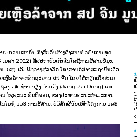
າຍ-ຄວາມສໍາຄັນ ກົງກັບວັນສ້າງຕັ້ງສາຍພົວພັນການທູດ
 ເມສາ 2022) ທີ່ສະຖາບັນເຕັກໂນໂລຊີການສື່ສານຂໍ້ມູນ
(ຕສ) ໄດ້ມີພິທີວາງສີລາລືກ ໂຄງການກໍ່ສ້າງສະຖາບັນເຕັກ
ຂ
ວຍເຫຼືອລ້າຈາກລັດຖະບານ ສປ ຈີນ ໂດຍໃຫ້ກຽດເຂົ້າຮ່ວມ
ພ
ພ
ກະຊວງ ຕສ, ທ່ານ ຈຽງ ຈ່າຍຕົງ (Jiang Zai Dong) ເອກ
ວ
 ທ່ານ ໄຊຊະນະ ສິດທິພອນ, ຮອງປະທານຄະນະກຳມະການ
ສ
ນໂລຊີ ແລະ ການສື່ສານ, ບໍລິສັດຜູ້ຮັບເໝົາໂຄງການ ແລະ
ໂ
ເ
0
ຂ