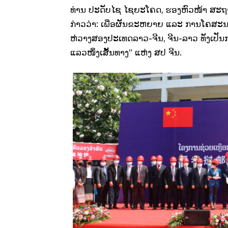
ທ່ານ ປະດັບໄຊ ໄຊຍະໂຄດ, ຮອງຫົວໜ້າ ສະຖາ
ກ່າວວ່າ: ເພື່ອຜັນຂະຫຍາຍ ແລະ ການໂຄສ
ຫ່ວາງສອງປະເທດລາວ-ຈີນ, ຈີນ-ລາວ ທັງເປັນກ
ແລວໜຶ່ງເສັ້ນທາງ” ແຫ່ງ ສປ ຈີນ.