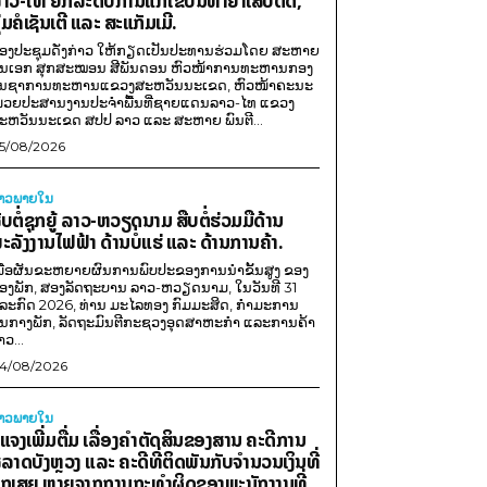
າວ-ໄທ ຍົກລະດັບການແກ້ໄຂບັນຫາຢາເສບຕິດ,
ຸ່ມຄໍເຊັນເຕີ ແລະ ສະແກັມເມີ.
ອງປະຊຸມດັ່ງກ່າວ ໃຫ້ກຽດເປັນປະທານຮ່ວມໂດຍ ສະຫາຍ
ັນເອກ ສຸກສະໝອນ ສີພັນດອນ ຫົວໜ້າການທະຫານກອງ
ັນຊາການທະຫານແຂວງສະຫວັນນະເຂດ, ຫົວໜ້າຄະນະ
່ວຍປະສານງານປະຈຳພື້ນທີ່ຊາຍແດນລາວ-ໄທ ແຂວງ
ະຫວັນນະເຂດ ສປປ ລາວ ແລະ ສະຫາຍ ພົນຕີ...
5/08/2026
່າວພາຍ​ໃນ
ືບຕໍ່ຊຸກຍູ້ ລາວ-ຫວຽດນາມ ສືບຕໍ່ຮ່ວມມືດ້ານ
ະລັງງານໄຟຟ້າ ດ້ານບໍ່ແຮ່ ແລະ ດ້ານການຄ້າ.
ພື່ອຜັນຂະຫຍາຍຜົນການພົບປະຂອງການນຳຂັ້ນສູງ ຂອງ
ອງພັກ, ສອງລັດຖະບານ ລາວ-ຫວຽດນາມ, ໃນວັນທີ 31
ໍລະກົດ 2026, ທ່ານ ມະໄລທອງ ກົມມະສິດ, ກຳມະການ
ູນກາງພັກ, ລັດຖະມົນຕີກະຊວງອຸດສາຫະກຳ ແລະການຄ້າ
າວ...
4/08/2026
່າວພາຍ​ໃນ
ີ້ແຈງເພີ່ມຕື່ມ ເລື່ອງຄໍາຕັດສິນຂອງສານ ຄະດີການ
ໍ້ລາດບັງຫຼວງ ແລະ ຄະດີທີ່ຕິດພັນກັບຈຳນວນເງິນທີ່
ືກເສຍ ຫາຍຈາກການກະທຳຜິດຂອງພະນັກງານທີ່