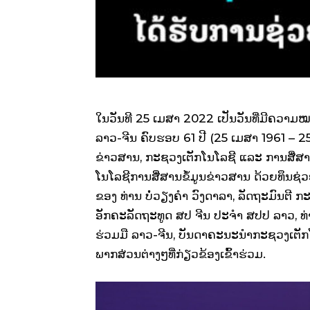
ໃນວັນທີ 25 ເມສາ 2022 ເປັນວັນທີ່ມີຄວາມໝ
ລາວ-ຈີນ ຄົບຮອບ 61 ປີ (25 ເມສາ 1961 – 25
ຂ່າວສານ, ກະຊວງເຕັກໂນໂລຊີ ແລະ ການສື່ສານ 
ໂນໂລຊີການສື່ສານຂໍ້ມູນຂ່າວສານ ດ້ວຍທຶນຊ່
ຂອງ ທ່ານ ບໍ່ວຽງຄໍາ ວົງດາລາ, ລັດຖະມົນຕີ 
ອັກຄະລັດຖະທູດ ສປ ຈີນ ປະຈຳ ສປປ ລາວ,
ຮ່ວມມື ລາວ-ຈີນ, ບັນດາຄະນະນຳກະຊວງເຕັກໂ
ພາກສ່ວນຕ່າງໆທີ່ກ່ຽວຂ້ອງເຂົ້າຮ່ວມ.