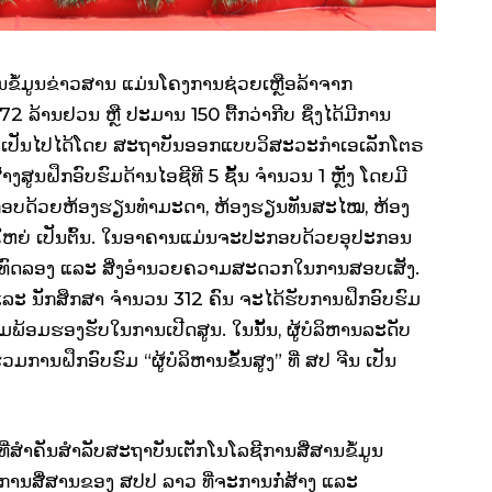
ນຂໍ້ມູນຂ່າວສານ ແມ່ນໂຄງການຊ່ວຍເຫຼືອລ້າຈາກ
72 ລ້ານຢວນ ຫຼື ປະມານ 150 ຕື້ກວ່າກີບ ຊຶ່ງໄດ້ມີການ
ຄວາມເປັນໄປໄດ້ໂດຍ ສະຖາບັນອອກແບບວິສະວະກໍາເອເລັກໂຕຣ
າງສູນຝຶກອົບຮົມດ້ານໄອຊີທີ 5 ຊັ້ນ ຈຳນວນ 1 ຫຼັງ ໂດຍມີ
 ປະກອບດ້ວຍຫ້ອງຮຽນທຳມະດາ, ຫ້ອງຮຽນທັນສະໄໝ, ຫ້ອງ
ມໃຫຍ່ ເປັນຕົ້ນ. ໃນອາຄານແມ່ນຈະປະກອບດ້ວຍອຸປະກອນ
ອງທົດລອງ ແລະ ສິ່ງອຳນວຍຄວາມສະດວກໃນການສອບເສັງ.
 ແລະ ນັກສຶກສາ ຈໍານວນ 312 ຄົນ ຈະໄດ້ຮັບການຝຶກອົບຮົມ
ມພ້ອມຮອງຮັບໃນການເປີດສູນ. ໃນນັ້ນ, ຜູ້ບໍລິຫານລະດັບ
ມການຝຶກອົບຮົມ “ຜູ້ບໍລິຫານຂັ້ນສູງ” ທີ່ ສປ ຈີນ ເປັນ
າງທີ່ສຳຄັນສຳລັບສະຖາບັນເຕັກໂນໂລຊີການສື່ສານຂໍ້ມູນ
ການສື່ສານຂອງ ສປປ ລາວ ທີ່ຈະການກໍ່ສ້າງ ແລະ