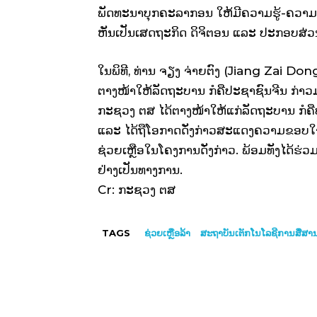
ພັດທະນາບຸກຄະລາກອນ ໃຫ້ມີຄວາມຮູ້-ຄວາມ
ຫັນເປັນເສດຖະກິດ ດິຈິຕອນ ແລະ ປະກອບສ່ວ
ໃນພິທີ, ທ່ານ ຈຽງ ຈ່າຍຕົງ (Jiang Zai Do
ຕາງໜ້າໃຫ້ລັດຖະບານ ກໍຄືປະຊາຊົນຈີນ ກ່າວ
ກະຊວງ ຕສ ໄດ້ຕາງໜ້າໃຫ້ແກ່ລັດຖະບານ ກໍຄືປ
ແລະ ໄດ້ຖືໂອກາດດັ່ງກ່າວສະແດງຄວາມຂອບໃຈ
ຊ່ວຍເຫຼືອໃນໂຄງການດັ່ງກ່າວ. ພ້ອມທັງໄດ້ຮ່
ຢ່າງເປັນທາງການ.
Cr: ກະຊວງ ຕສ
TAGS
ຊ່ວຍເຫຼືອລ້າ
ສະຖາບັນເຕັກໂນໂລຊີການສື່ສານ