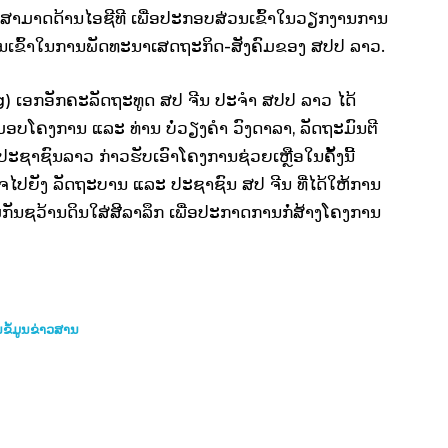
ສາມາດດ້ານໄອຊີທີ ເພື່ອປະກອບສ່ວນເຂົ້າໃນວຽກງານການ
ນເຂົ້າໃນການພັດທະນາເສດຖະກິດ-ສັງຄົມຂອງ ສປປ ລາວ.
ng) ເອກອັກຄະລັດຖະທູດ ສປ ຈີນ ປະຈຳ ສປປ ລາວ ໄດ້
ມອບໂຄງການ ແລະ ທ່ານ ບໍ່ວຽງຄຳ ວົງດາລາ, ລັດຖະມົນຕີ
ະຊາຊົນລາວ ກ່າວຮັບເອົາໂຄງການຊ່ວຍເຫຼືອໃນຄັ້ງນີ້
ໄປຍັງ ລັດຖະບານ ແລະ ປະຊາຊົນ ສປ ຈີນ ທີ່ໄດ້ໃຫ້ການ
ວມກັນຊວ້ານດິນໃສ່ສີລາລຶກ ເພື່ອປະກາດການກໍ່ສ້າງໂຄງການ
ຂໍ້ມູນຂ່າວສານ