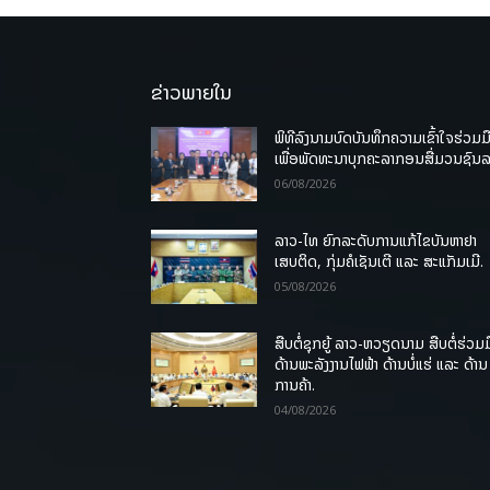
ຂ່າວພາຍໃນ
ພິທີລົງນາມບົດບັນທຶກຄວາມເຂົ້າໃຈຮ່ວມມ
ເພື່ອພັດທະນາບຸກຄະລາກອນສື່ມວນຊົນ
06/08/2026
ລາວ-ໄທ ຍົກລະດັບການແກ້ໄຂບັນຫາຢາ
ເສບຕິດ, ກຸ່ມຄໍເຊັນເຕີ ແລະ ສະແກັມເມີ.
05/08/2026
ສືບຕໍ່ຊຸກຍູ້ ລາວ-ຫວຽດນາມ ສືບຕໍ່ຮ່ວມມ
ດ້ານພະລັງງານໄຟຟ້າ ດ້ານບໍ່ແຮ່ ແລະ ດ້ານ
ການຄ້າ.
04/08/2026