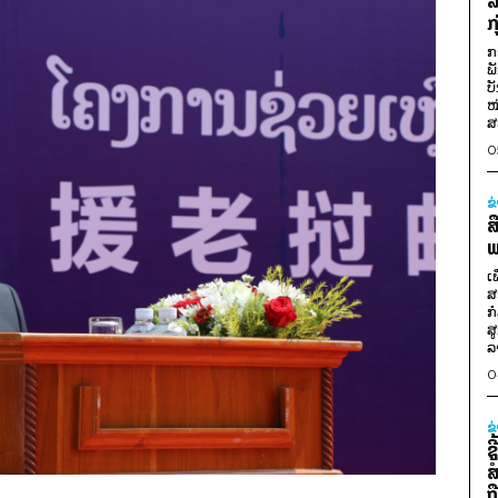
ລ
ກ
ກ
ພ
ບ
ໜ
ສ
0
ຂ
ສ
ພ
ເ
ສ
ກ
ສ
ລ
0
ຂ
ຊ
ສ
ຖ