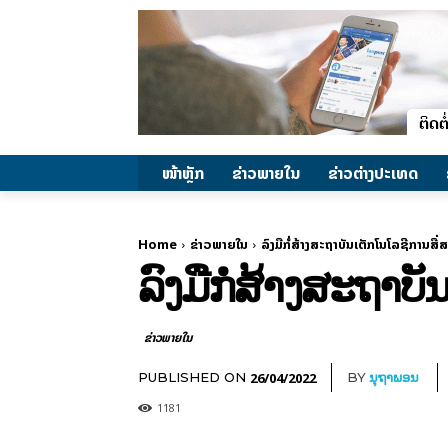
ໜ້າຫຼັກ
ຂ່າວພາຍ​ໃນ
ຂ່າວຕ່າງປະເທດ
Home
ຂ່າວພາຍ​ໃນ
ລົງມືກໍ່ສ້າງສະຖາບັນເຕັກໂນໂລຊີການສື່
ລົງມືກໍ່ສ້າງສະຖາບ
ຂ່າວພາຍ​ໃນ
26/04/2022
PUBLISHED ON
BY
ນຸຖາພອນ
1181