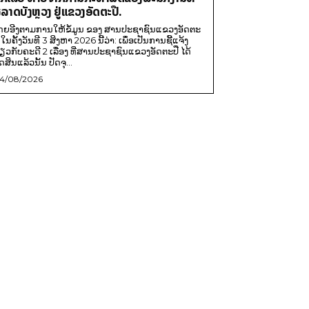
ໍ້ລາດບັງຫຼວງ ຢູ່ແຂວງອັດຕະປື.
ດຍອີງຕາມການໃຫ້ຂໍ້ມູນ​ ຂອງ ສານປະຊາຊົນແຂວງອັດຕະ
ື ໃນຄັ້ງວັນທີ 3 ສິງຫາ 2026 ນີ້ວ່າ: ເພຶ່ອເປັນການຊີ້ແຈ້ງ
່ຽວກັບຄະດີ 2 ເລື່ອງ ທີ່ສານປະຊາຊົນແຂວງອັດຕະປື ໄດ້
ດສິນແລ້ວນັ້ນ ປັດຈຸ...
4/08/2026