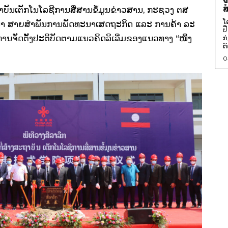
ສ
ບັນເຕັກໂນໂລຊີການສື່ສານຂໍ້ມູນຂ່າວສານ, ກະຊວງ ຕສ
ໂ
ະນາ ສາຍສຳພັນການພັດທະນາເສດຖະກິດ ແລະ ການຄ້າ ລະ
ປ
ານຈັດຕັ້ງປະຕິບັດຕາມແນວຄິດລິເລີ່ມຂອງແນວທາງ “ໜຶ່ງ
ກ
ຕັ
0