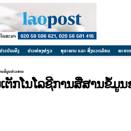
​ຂ່າວບັນເທິງ
​ຂ່າວທ່ອງທ່ຽວ
ສຸຂະພາບ ແລະ ສີ່ງແວດລ້ອມ
ພະຍາກ
ສານຂໍ້ມູນຂ່າວສານ
ັນເຕັກໂນໂລຊີການສື່ສານຂໍ້ມູ