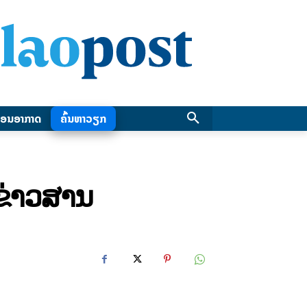
ອນອາກາດ
ຄົ້ນຫາວຽກ
ນຂ່າວສານ