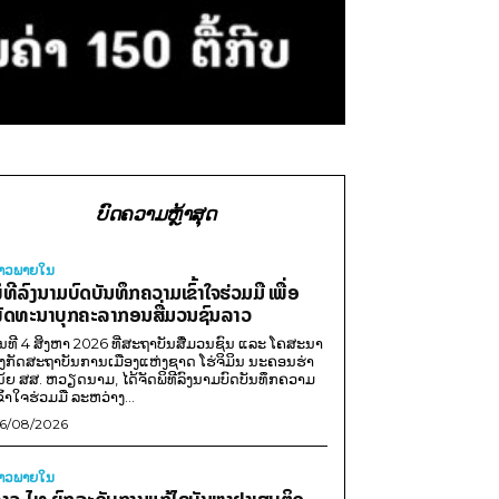
ບົດຄວາມຫຼ້າສຸດ
່າວພາຍ​ໃນ
ິທີລົງນາມບົດບັນທຶກຄວາມເຂົ້າໃຈຮ່ວມມື ເພື່ອ
ັດທະນາບຸກຄະລາກອນສື່ມວນຊົນລາວ
ັນທີ 4 ສິງຫາ 2026 ທີ່ສະຖາບັນສື່ມວນຊົນ ແລະ ໂຄສະນາ
ັງກັດສະຖາບັນການເມືອງແຫ່ງຊາດ ໂຮ່ຈິມິນ ນະຄອນຮ່າ
ນ້ຍ ສສ. ຫວຽດນາມ, ໄດ້ຈັດພິທີລົງນາມບົດບັນທຶກຄວາມ
ຂົ້າໃຈຮ່ວມມື ລະຫວ່າງ...
6/08/2026
່າວພາຍ​ໃນ