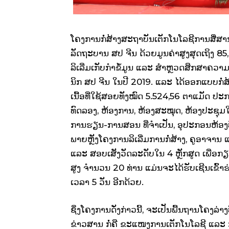
ໂຄງການກໍ່ສ້າງສະຖາບັນເຕັກໂນໂລຊີການສື່ສາ
ລັດຖະບານ ສປ ຈີນ ດ້ວຍມູນຄ່າສູງສຸດເຖິງ 85,
ລິເລີ່ມເກັບກໍາຂໍ້ມູນ ແລະ ສໍາຫຼວດສຶກສາ
ນິກ ສປ ຈີນ ໃນປີ 2019. ແລະ ໄດ້ອອກແບບກໍ່ສ້
ເນື້ອທີ່ໃຊ້ສອຍທັງໝົດ 5.524,56 ຕາແມັດ
ທົດລອງ, ຫ້ອງການ, ຫ້ອງສະໝຸດ, ຫ້ອງປະຊຸ
ການຮຽນ-ການສອນ ທີ່ຈຳເປັນ, ອຸປະກອນຫ້
ພາຍຫຼັງໂຄງການລິເລີ່ມການກໍ່ສ້າງ, ຄູອາຈານ
ແລະ ສອບເສັງວັດລະດັບໃນ 4 ຫຼັກສູດ ເພື່ອກຽ
ສູງ ຈຳນວນ 20 ທ່ານ ແມ່ນຈະໄດ້ຮັບເຊີນເຂົ້າຮ່ວ
ເວລາ 5 ວັນ ອີກດ້ວຍ.
ຊຶ່ງໂຄງການດັ່ງກ່າວນີ້, ຈະເປັນພື້ນຖານໂຄງລ່
ຂ່າວສານ ກໍ່ຄື ຂະແໜງການເຕັກໂນໂລຊີ ແລະ 