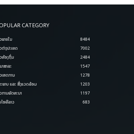
OPULAR CATEGORY
າວພາຍ​ໃນ
8484
າວຕ່າງປະເທດ
7002
າວທ້ອງຖິ່ນ
2484
ນາສາລະ
1547
າວເຫດການ
1278
ຂະພາບ ແລະ ສີ່ງແວດລ້ອມ
1203
າວການພັດທະນາ
1197
ມໄອທີລາວ
683