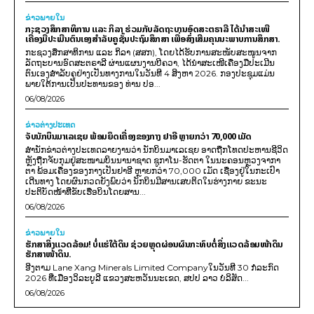
ຂ່າວພາຍ​ໃນ
ກະຊວງສຶກສາທິການ ແລະ ກິລາ ຮ່ວມກັບລັດຖະບານອົດສະຕຣາລີ ໄດ້ນຳສະເໜີ
ເຄື່ອງມືປະເມີນຕົນເອງສຳລັບຄູຊັ້ນປະຖົມສຶກສາ ເພື່ອສົ່ງເສີມຄຸນນະພາບການສຶກສາ.
ກະຊວງສຶກສາທິການ ແລະ ກິລາ (ສສກ), ໂດຍໄດ້ຮັບການສະໜັບສະໜູນຈາກ
ລັດຖະບານອົດສະຕຣາລີ ຜ່ານແຜນງານບີຄວາ, ໄດ້ນຳສະເໜີເຄື່ອງມືປະເມີນ
ຕົນເອງສຳລັບຄູຢ່າງເປັນທາງການໃນວັນທີ 4 ສິງຫາ 2026. ກອງປະຊຸມແມ່ນ
ພາຍໃຕ້ການເປັນປະທານຂອງ ທ່ານ ປອ...
06/08/2026
ຂ່າວຕ່າງປະເທດ
ຈັບນັກບິນມາເລເຊຍ ພ້ອມຍຶດເຄື່ອງຂອງກາງ ຢາອີ ຫຼາຍກວ່າ 70,000 ເມັດ
ສຳນັກຂ່າວຕ່າງປະເທດລາຍງານວ່າ ນັກບິນມາເລເຊຍ ອາດຖືກໂທດປະຫານຊີວິດ
ຫຼັງຖືກຈັບກຸມຢູ່ສະໜາມບິນນານາຊາດ ຊູກາໂນ-ຮັດຕາ ໃນນະຄອນຫຼວງຈາກາ
ຕາ ພ້ອມເຄື່ອງຂອງກາງເປັນຢາອີ ຫຼາຍກວ່າ 70,000 ເມັດ ເຊື່ອງຢູ່ໃນກະເປົາ
ເດີນທາງ ໂດຍຜົນກວດຍັງພົບວ່າ ນັກບິນມີສານເສບຕິດໃນຮ່າງກາຍ ຂະນະ
ປະຕິບັດໜ້າທີ່ຂັບເຮືອບິນໂດຍສານ...
06/08/2026
ຂ່າວພາຍ​ໃນ
ຮັກສາສິ່ງແວດລ້ອມ! ບໍ່ແຮ່ໃຕ້ດິນ ຊ່ວຍຫຼຸດຜ່ອນຜົນກະທົບຕໍ່ສິ່ງແວດລ້ອມໜ້າດິນ
ຮັກສາໜ້າດິນ.
ອີງຕາມ Lane Xang Minerals Limited Companyໃນວັນທີ 30 ກໍລະກົດ
2026 ທີ່ເມືອງວິລະບູລີ ແຂວງສະຫວັນນະເຂດ, ສປປ ລາວ ບໍລິສັດ...
06/08/2026