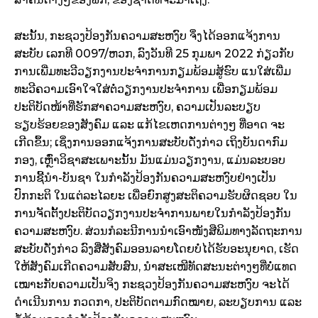
ສະນັ້ນ, ກະຊວງປ້ອງກັນຄວາມສະຫງົບ ຈຶ່ງໄດ້ອອກແຈ້ງການ
ສະບັບ ເລກທີ 0097/ຫວກ, ລົງວັນທີ 25 ກຸມພາ 2022 ກ່ຽວກັບ
ການເພີ່ມທະວີວຽກງານປະຈຳການກຽມພ້ອມສູ້ຮົບ ແນໃສ່ເພີ່ມ
ທະວີຄວາມເອົາໃຈໃສ່ຕໍ່ວຽກງານປະຈຳການ ເພື່ອກຽມພ້ອມ
ປະຕິບັດໜ້າທີ່ຮັກສາຄວາມສະຫງົບ, ຄວາມເປັນລະບຽບ
ຮຽບຮ້ອຍຂອງສັງຄົມ ແລະ ແກ້ໄຂເຫດການຕ່າງໆ ທີ່ອາດ ຈະ
ເກີດຂຶ້ນ; ເຊິ່ງການອອກແຈ້ງການສະບັບດັ່ງກ່າວ ເຖິງບັນດາກົມ
ກອງ, ເຫຼົ່າວິຊາສະເພາະນັ້ນ ມັນແມ່ນວຽກງານ, ແມ່ນລະບອບ
ການຊີ້ນຳ-ບັນຊາ ໃນກຳລັງປ້ອງກັນຄວາມສະຫງົບຢ່າງເປັນ
ປົກກະຕິ ໃນແຕ່ລະໄລຍະ ເພື່ອຍົກສູງສະຕິຄວາມຮັບຜິດຊອບ ໃນ
ການຈັດຕັ້ງປະຕິບັດວຽກງານປະຈຳການພາຍໃນກຳລັງປ້ອງກັນ
ຄວາມສະຫງົບ. ສ່ວນກໍລະນີການນຳເອົາໜັງສືພິມທາງລັດຖະການ
ສະບັບດັ່ງກ່າວ ລົງສື່ສັງຄົມອອນລາຍໂດຍບໍ່ໄດ້ຮັບອະນຸຍາດ, ເຮັດ
ໃຫ້ສັງຄົມເກີດຄວາມສັບສົນ, ນໍາສະເໜີທັດສະນະຕ່າງໆທີ່ບໍ່ແທດ
ເໝາະກັບຄວາມເປັນຈິງ ກະຊວງປ້ອງກັນຄວາມສະຫງົບ ຈະໄດ້
ດຳເນີນການ ກວດກາ, ປະຕິບັດຕາມກົດໝາຍ, ລະບຽບການ ແລະ