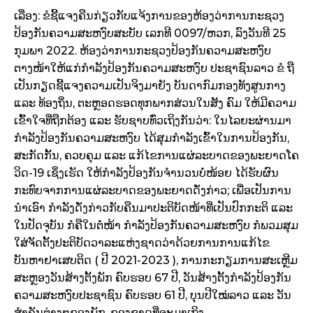
ເລື່ອງ: ຂໍຊີ້ແຈງຄືນກ່ຽວກັບແຈ້ງການຂອງຫ້ອງວ່າການກະຊວງ
ປ້ອງກັນຄວາມສະຫງົບສະບັບ ເລກທີ 0097/ຫວກ, ລົງວັນທີ 25
ກຸມພາ 2022. ຫ້ອງວ່າການກະຊວງປ້ອງກັນຄວາມສະຫງົບ
ຕາງໜ້າໃຫ້ແກ່ກຳລັງປ້ອງກັນຄວາມສະຫງົບ ປະຊາຊົນລາວ ຂໍ ຖື
ເປັນກຽດຊີ້ແຈງຄວາມເປັນຈິງມາຍັງ ບັນດາກົມກອງທັງສູນກາງ
ແລະ ທ້ອງຖິ່ນ, ຕະຫຼອດຮອດທຸກພາກສ່ວນໃນສັງ ຄົມ ໃຫ້ມີຄວາມ
ເຂົ້າໃຈທີ່ຖືກຕ້ອງ ແລະ ຮັບຊາບທົ່ວເຖິງກັນວ່າ: ໃນໄລຍະຜ່ານມາ
ກຳລັງປ້ອງກັນຄວາມສະຫງົບ ໄດ້ສຸມກຳລັງເຂົ້າໃນການປ້ອງກັນ,
ສະກັດກັ້ນ, ຄວບຄຸມ ແລະ ແກ້ໄຂການແຜ່ລະບາດຂອງພະຍາດໂຄ
ວິດ-19 ເຊິ່ງເຮັດ ໃຫ້ກຳລັງປ້ອງກັນຈຳນວນບໍ່ໜ້ອຍ ໄດ້ຮັບຜົນ
ກະທົບຈາກການແຜ່ລະບາດຂອງພະຍາດດັ່ງກ່າວ; ເພື່ອເປັນການ
ນຳເອົາ ກຳລັງດັ່ງກ່າວກັບຄືນມາປະຕິບັດໜ້າທີ່ເປັນປົກກະຕິ ແລະ
ໃນປັດຈຸບັນ ກໍຄືໃນຕໍ່ໜ້າ ກຳລັງປ້ອງກັນຄວາມສະຫງົບ ກໍພວມສຸມ
ໃສ່ຈັດຕັ້ງປະຕິບັດວາລະແຫ່ງຊາດວ່າດ້ວຍການການແກ້ໄຂ
ບັນຫາຢາເສບຕິດ ( ປີ 2021-2023 ), ການກະກຽມການສະເຫຼີມ
ສະຫຼອງວັນສ້າງຕັ້ງພັກ ຄົບຮອບ 67 ປີ, ວັນສ້າງຕັ້ງກຳລັງປ້ອງກັນ
ຄວາມສະຫງົບປະຊາຊົນ ຄົບຮອບ 61 ປີ, ບຸນປີໃໝ່ລາວ ແລະ ວັນ
ສຳຄັນຕ່າງໆຂອງພັກ, ຂອງຊາດທີ່ຈະມາເຖິງ.