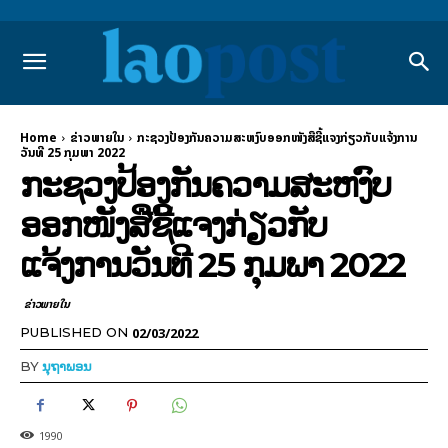
Home
ຂ່າວພາຍ​ໃນ
ກະຊວງປ້ອງກັນຄວາມສະຫງົບອອກໜັງສືຊີ້ແຈງກ່ຽວກັບແຈ້ງການ
ວັນທີ 25 ກຸມພາ 2022
ກະຊວງປ້ອງກັນຄວາມສະຫງົບ
ອອກໜັງສືຊີ້ແຈງກ່ຽວກັບ
ແຈ້ງການວັນທີ 25 ກຸມພາ 2022
ຂ່າວພາຍ​ໃນ
02/03/2022
PUBLISHED ON
BY
ນຸຖາພອນ
1990