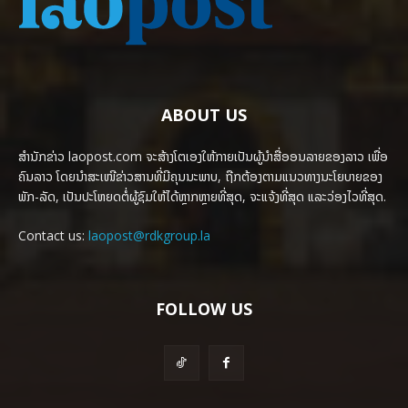
ABOUT US
ສຳນັກຂ່າວ laopost.com ຈະສ້າງໂຕເອງໃຫ້ກາຍເປັນຜູ້ນຳສື່ອອນລາຍຂອງລາວ ເພື່ອ
ຄົນລາວ ໂດຍນຳສະເໜີຂ່າວສານທີ່ມີຄຸນນະພາບ, ຖືກຕ້ອງຕາມແນວທາງນະໂຍບາຍຂອງ
ພັກ-ລັດ, ເປັນປະໂຫຍດຕໍ່ຜູ້ຊົມໃຫ້ໄດ້ຫຼາກຫຼາຍທີ່ສຸດ, ຈະແຈ້ງທີ່ສຸດ ແລະວ່ອງໄວທີ່ສຸດ.
Contact us:
laopost@rdkgroup.la
FOLLOW US