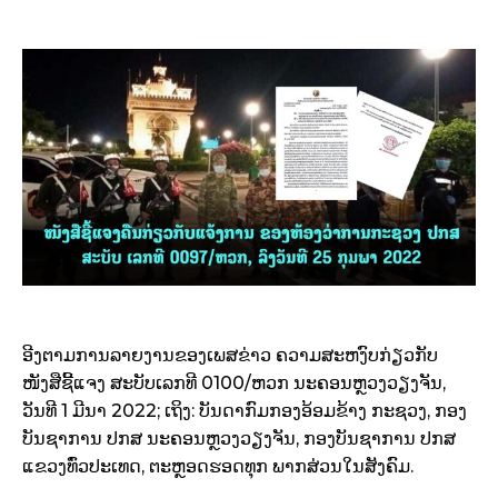
ອີງຕາມການລາຍງານຂອງເພສຂ່າວ ຄວາມສະຫງົບກ່ຽວກັບ
ໜັງສືຊີ້ແຈງ ສະບັບເລກທີ 0100/ຫວກ ນະຄອນຫຼວງວຽງຈັນ,
ວັນທີ 1 ມີນາ 2022; ເຖິງ: ບັນດາກົມກອງອ້ອມຂ້າງ ກະຊວງ, ກອງ
ບັນຊາການ ປກສ ນະຄອນຫຼວງວຽງຈັນ, ກອງບັນຊາການ ປກສ
ແຂວງທົ່ວປະເທດ, ຕະຫຼອດຮອດທຸກ ພາກສ່ວນໃນສັງຄົມ.