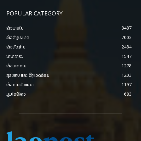
POPULAR CATEGORY
ຂ່າວພາຍ​ໃນ
8487
ຂ່າວຕ່າງປະເທດ
7003
ຂ່າວທ້ອງຖິ່ນ
2484
ນານາສາລະ
1547
ຂ່າວເຫດການ
1278
ສຸຂະພາບ ແລະ ສີ່ງແວດລ້ອມ
1203
ຂ່າວການພັດທະນາ
1197
ມູມໄອທີລາວ
683