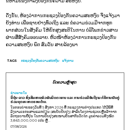
ຂໍ້ຫ້າມຂອງກຳລັງປ້ອງກັນຄວາມ ສະຫງົບ.
ດັ່ງນັ້ນ, ຫ້ອງວ່າການກະຊວງປ້ອງກັນຄວາມສະຫງົບ ຈຶ່ງແຈ້ງມາ
ຍັງທ່ານ ເພື່ອຊາບຢ່າງທົ່ວເຖິງ ແລະ ຂໍຄວາມຮ່ວມມືຈາກທຸກ
ພາກສ່ວນໃນສັງຄົມ ໃຫ້ຍົກສູງສະຕິໃນການ ບໍລິໂພກຂ່າວສານ
ຜ່ານສື່ສັງຄົມອອນລາຍ. ຫົວໜ້າຫ້ອງວ່າການກະຊວງປ້ອງກັນ
ຄວາມສະຫງົບ ພົຕ ສົມວັນ ສາຍລ້ອງພາ
TAGS
ກະຊວງປ້ອງກັນຄວາມສະຫງົບ
ແຈ້ງການ
ບົດຄວາມຫຼ້າສຸດ
ຂ່າວພາຍ​ໃນ
ຍີ່ປຸ່ນ-ລາວ ສົ່ງເສີມສາຍພົວພັນມິດຕະພາບ ແລະ ການຮ່ວມມືອັນດີງາມ ກໍຄືການເປັນຄູ່
ຮ່ວມຍຸດທະສາດຮອບດ້ານ.
ໃນຕອນບ່າຍຂອງວັນທີ 5 ສິງຫາ 2026 ທີ່ ກະຊວງການຕ່າງປະເທດ ໄດ້ມີພິທີ
ລົງນາມເອກະສານແລກປ່ຽນ (ສະບັບປັບປຸງ) ສໍາລັບໂຄງການຊ່ວຍເຫຼືອລ້າຈາກ
ລັດຖະບານຍີ່ປຸ່ນ ໃນການປັບປຸງສະໜາມບິນສາກົນວັດໄຕ ມູນຄ່າລວມທັງໝົດ
3,863,000,000 ເຢນ ຫຼື...
07/08/2026