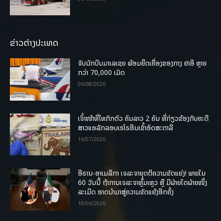
ຂ່າວຕ່າງປະເທດ
ຈັບນັກບິນມາເລເຊຍ ພ້ອມຍຶດເຄື່ອງຂອງກາງ ຢາອີ ຫຼາຍ
ກວ່າ 70,000 ເມັດ
06/08/2026
ເຈົ້າໜ້າທີ່ໄທກັກຕົວ ຄົນລາວ 2 ຄົນ ທີ່ກ່ຽວຂ້ອງກັບຄະດີ
ສາວແອລັກລອບເຮໂຣອີນເຂົ້າອົດສະຕາລີ
16/07/2026
ອີຣານ-ອາເມລິກາ ເຈລະຈາຍຸດຕິຄວາມຂັດແຍ່ງ! ພາຍໃນ
60 ວັນນີ້ ຖ້າການເຈລະຈາຫຼົ້ມເຫຼວ ຫຼື ມີຝ່າຍໃດຝ່າຍໜຶ່ງ
ລະເມີດ ອາດນໍາມາສູ່ຄວາມຂັດແຍ້ງອີກຄັ້ງ
18/06/2026