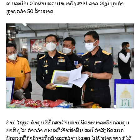
ເຢຍລະມັນ ເພື່ອຜ່ານແດນໄທມາຍັງ ສປປ. ລາວ ເຊິ່ງມີມູນຄ່າ
ຫຼາຍກວ່າ 50 ລ້ານບາດ.
ທ່ານ ໄຊຍຸດ ຄໍາຄຸນ ທີ່ປຶກສາດ້ານການພັດທະນາລະບົບຄວບຄຸມ
ພາສີ ຢູ່ໄທ ກ່າວວ່າ ຂະນະທີ່ເຈົ້າໜ້າທີ່ໄປສະນີກໍາລັງຄັດແຍກ
ພັດສະດຸທີ່ກໍາລັງຈະຖືກສົ່ງລະຫວ່າງປະເທດ ໄປຍັງປາຍທາງ ກໍໄດ້