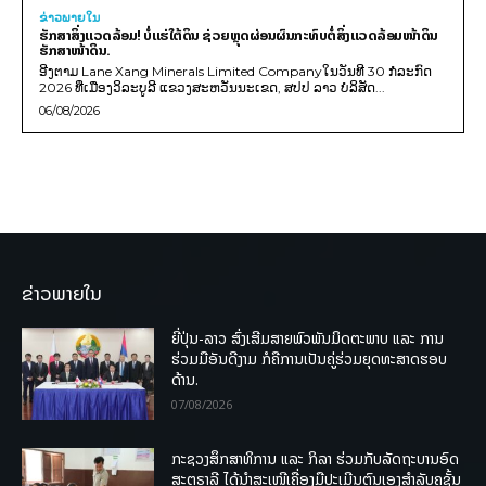
ຂ່າວພາຍ​ໃນ
ຮັກສາສິ່ງແວດລ້ອມ! ບໍ່ແຮ່ໃຕ້ດິນ ຊ່ວຍຫຼຸດຜ່ອນຜົນກະທົບຕໍ່ສິ່ງແວດລ້ອມໜ້າດິນ
ຮັກສາໜ້າດິນ.
ອີງຕາມ Lane Xang Minerals Limited Companyໃນວັນທີ 30 ກໍລະກົດ
2026 ທີ່ເມືອງວິລະບູລີ ແຂວງສະຫວັນນະເຂດ, ສປປ ລາວ ບໍລິສັດ...
06/08/2026
ຂ່າວພາຍໃນ
ຍີ່ປຸ່ນ-ລາວ ສົ່ງເສີມສາຍພົວພັນມິດຕະພາບ ແລະ ການ
ຮ່ວມມືອັນດີງາມ ກໍຄືການເປັນຄູ່ຮ່ວມຍຸດທະສາດຮອບ
ດ້ານ.
07/08/2026
ກະຊວງສຶກສາທິການ ແລະ ກິລາ ຮ່ວມກັບລັດຖະບານອົດ
ສະຕຣາລີ ໄດ້ນຳສະເໜີເຄື່ອງມືປະເມີນຕົນເອງສຳລັບຄູຊັ້ນ