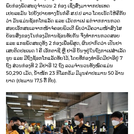
ພົບກ່ອງພັດສະດຸຈໍານວນ 2 ກ່ອງ ເຊິ່ງສົ່ງມາຈາກປະເທດ
ເຢຍລະມັນ ໄປຍັງປາຍທາງນັ້ນກໍຄື ສ.ປ.ປ ລາວ ໂດຍເຮັດໃຫ້ຄືກັບ
ວ່າ ມັນແມ່ນຊັອກໂກແລັດ ແລະ ເມັດກາເຟ ແຕ່ຈາກການກວດ
ສອບເອັກສະເລຈາກໜ້າຈໍຄອບພິວເຕີ ພົບວ່າມີຄວາມໜ້າສົງໄສ
ຍ້ອນສິ່ງຂອງໃນກ່ອງມີການຊ້ອນທັບກັນ ຈຶ່ງທໍາການກວດສອບ
ແລະ ແກະພັດສະດຸທັງ 2 ກ່ອງເພື່ອພິສູດ, ຜົນປາກົດວ່າ ເປັນຢາ
ເສບຕິດປະເພດ 1 ຄື ເອັກຕາຊີ ຫຼື ຢາອີ ບັນຈຸຢູ່ໃນຖົງກາເຟສໍາເລັດ
ຮູບ ແລະ ມີຖົງຊັອກໂກແລັດທັບໄວ້, ໂດຍທີ່ກ່ອງທໍາອິດມີຢາອີຢູ່ 7
ຖົງ ສ່ວນກ່ອງທີ 2 ມີຢາອີ 12 ຖົງ ລວມຈໍານວນທັງໝົດແມ່ນ
50,290 ເມັດ, ນໍ້າໜັກ 23 ກິໂລກຣັມ ມີມູນຄ່າປະມານ 50 ລ້ານ
ບາດ (ປະມານ 17,5 ຕື້ ກີບ).