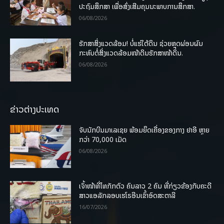
ປະຖົມສຶກສາ ເພື່ອສົ່ງເສີມຄຸນນະພາບການສຶກສາ.
06/08/2026
ຮັກສາສິ່ງແວດລ້ອມ! ບໍ່ແຮ່ໃຕ້ດິນ ຊ່ວຍຫຼຸດຜ່ອນຜົນ
ກະທົບຕໍ່ສິ່ງແວດລ້ອມໜ້າດິນຮັກສາໜ້າດິນ.
06/08/2026
ຂ່າວຕ່າງປະເທດ
ຈັບນັກບິນມາເລເຊຍ ພ້ອມຍຶດເຄື່ອງຂອງກາງ ຢາອີ ຫຼາຍ
ກວ່າ 70,000 ເມັດ
06/08/2026
ເຈົ້າໜ້າທີ່ໄທກັກຕົວ ຄົນລາວ 2 ຄົນ ທີ່ກ່ຽວຂ້ອງກັບຄະດີ
ສາວແອລັກລອບເຮໂຣອີນເຂົ້າອົດສະຕາລີ
16/07/2026