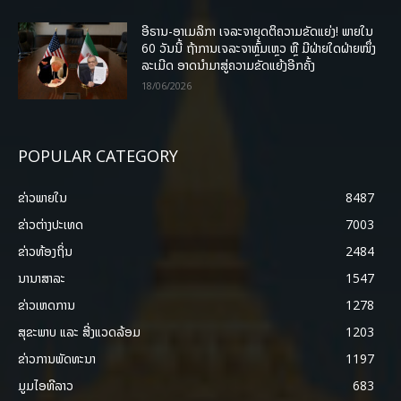
ອີຣານ-ອາເມລິກາ ເຈລະຈາຍຸດຕິຄວາມຂັດແຍ່ງ! ພາຍໃນ
60 ວັນນີ້ ຖ້າການເຈລະຈາຫຼົ້ມເຫຼວ ຫຼື ມີຝ່າຍໃດຝ່າຍໜຶ່ງ
ລະເມີດ ອາດນໍາມາສູ່ຄວາມຂັດແຍ້ງອີກຄັ້ງ
18/06/2026
POPULAR CATEGORY
ຂ່າວພາຍ​ໃນ
8487
ຂ່າວຕ່າງປະເທດ
7003
ຂ່າວທ້ອງຖິ່ນ
2484
ນານາສາລະ
1547
ຂ່າວເຫດການ
1278
ສຸຂະພາບ ແລະ ສີ່ງແວດລ້ອມ
1203
ຂ່າວການພັດທະນາ
1197
ມູມໄອທີລາວ
683