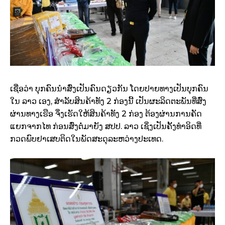
ເຊື່ອວ່າ ບຸກຄົນນໍາສົ່ງເປັນຄົນດຽວກັນ ໂດຍປາຍທາງເປັນບຸກຄົນ
ໃນ ລາວ ເອງ, ສໍາລັບສິນຄ້າທັງ 2 ກ່ອງນີ້ ເປັນຜະລິດຕະພັນທີ່ສົ່ງ
ຜ່ານທາງເຮືອ ຈຶ່ງເຮັດໃຫ້ສິນຄ້າທັງ 2 ກ່ອງ ຕ້ອງຜ່ານການຄັດ
ແຍກຈາກໄທ ກ່ອນສົ່ງຕໍ່ມາຍັງ ສປປ. ລາວ ເຊິ່ງເປັນຄັ້ງທໍາອິດທີ່
ກວດພົບຢາເສບຕິດໃນພັດສະດຸລະຫວ່າງປະເທດ.