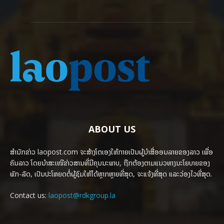
ABOUT US
ສຳນັກຂ່າວ laopost.com ຈະສ້າງໂຕເອງໃຫ້ກາຍເປັນຜູ້ນຳສື່ອອນລາຍຂອງລາວ ເພື່ອ
ຄົນລາວ ໂດຍນຳສະເໜີຂ່າວສານທີ່ມີຄຸນນະພາບ, ຖືກຕ້ອງຕາມແນວທາງນະໂຍບາຍຂອງ
ພັກ-ລັດ, ເປັນປະໂຫຍດຕໍ່ຜູ້ຊົມໃຫ້ໄດ້ຫຼາກຫຼາຍທີ່ສຸດ, ຈະແຈ້ງທີ່ສຸດ ແລະວ່ອງໄວທີ່ສຸດ.
Contact us:
laopost@rdkgroup.la