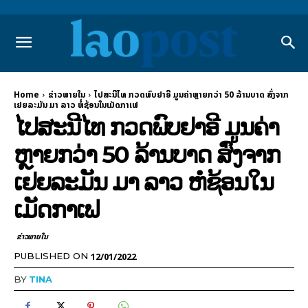
Home
ຂ່າວພາຍ​ໃນ
ໄປສະນີໄທ ກວດພົບຢາອີ ມູນຄ່າຫຼາຍກວ່າ 50 ລ້ານບາດ ສົ່ງຈາກ
ເຢຍລະມັນ ມາ ລາວ ຫໍ່ຊ້ອນໃນເມັດກາເຟ
ໄປສະນີໄທ ກວດພົບຢາອີ ມູນຄ່າ
ຫຼາຍກວ່າ 50 ລ້ານບາດ ສົ່ງຈາກ
ເຢຍລະມັນ ມາ ລາວ ຫໍ່ຊ້ອນໃນ
ເມັດກາເຟ
ຂ່າວພາຍ​ໃນ
12/01/2022
PUBLISHED ON
BY
TINA