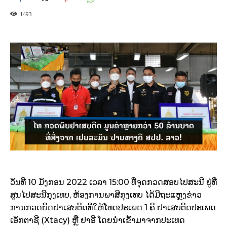
1493
ວັນທີ 10 ມັງກອນ 2022 ເວລາ 15:00 ທີ່ຈຸດກວດສອບໄປສະນີ ຢູ່ທີ່
ສູນໄປສະນີກຸງເທບ, ຫ້ອງການພາສີກຸງເທບ ໄດ້ມີຖະແຫຼງຂ່າວ
ການກວດຍຶດຢາເສບຕິດທີ່ໃຫ້ໂທດປະເພດ 1 ຄື ຢາເສບຕິດປະເພດ
ເອັກຕາຊີ (Xtacy) ຫຼື ຢາອີ ໂດຍນໍາເຂົ້າມາຈາກປະເທດ