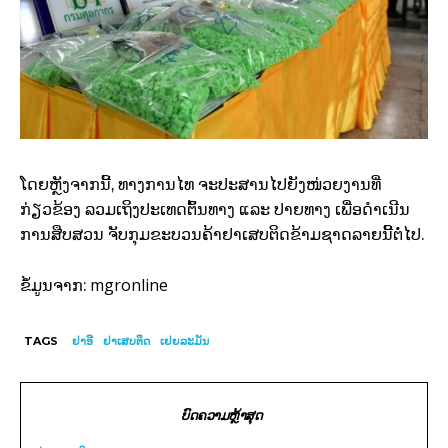
ໂດຍຫຼັງຈາກນີ້, ທາງການໄທ ຈະປະສານໄປຍັງໜ່ວຍງານທີ່
ກ່ຽວຂ້ອງ ລວມເຖິງປະເທດຕົ້ນທາງ ແລະ ປາຍທາງ ເພື່ອດໍາເນີນ
ການສືບສວນ ຈັບກຸມຂະບວນຄ້າຢາເສບຕິດຂ້າມຊາດລາຍນີ້ຕໍ່ໄປ.
mgronline
ຂໍ້ມູນຈາກ:
TAGS
ຢາອີ
ຢາເສບຕິດ
ເຢຍລະມັນ
ບົດຄວາມຫຼ້າສຸດ