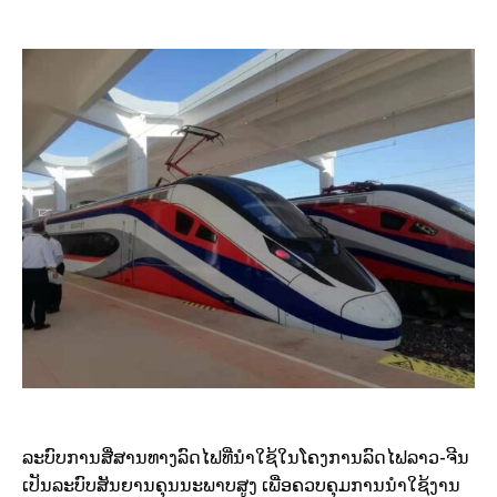
ລະບົບການສື່ສານທາງລົດໄຟທີ່ນຳໃຊ້ໃນໂຄງການລົດໄຟລາວ-ຈີນ
ເປັນລະບົບສັນຍານຄຸນນະພາບສູງ ເພື່ອຄວບຄຸມການນຳໃຊ້ງານ