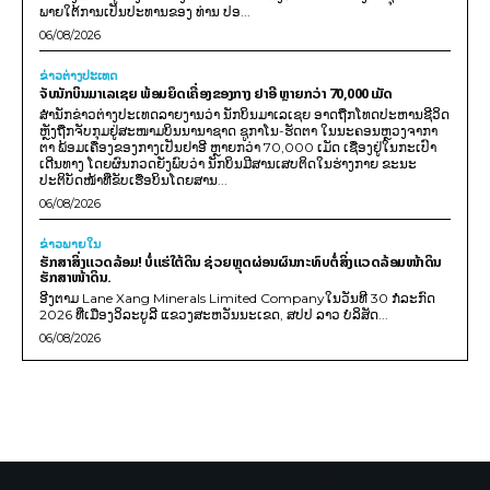
ພາຍໃຕ້ການເປັນປະທານຂອງ ທ່ານ ປອ...
06/08/2026
ຂ່າວຕ່າງປະເທດ
ຈັບນັກບິນມາເລເຊຍ ພ້ອມຍຶດເຄື່ອງຂອງກາງ ຢາອີ ຫຼາຍກວ່າ 70,000 ເມັດ
ສຳນັກຂ່າວຕ່າງປະເທດລາຍງານວ່າ ນັກບິນມາເລເຊຍ ອາດຖືກໂທດປະຫານຊີວິດ
ຫຼັງຖືກຈັບກຸມຢູ່ສະໜາມບິນນານາຊາດ ຊູກາໂນ-ຮັດຕາ ໃນນະຄອນຫຼວງຈາກາ
ຕາ ພ້ອມເຄື່ອງຂອງກາງເປັນຢາອີ ຫຼາຍກວ່າ 70,000 ເມັດ ເຊື່ອງຢູ່ໃນກະເປົາ
ເດີນທາງ ໂດຍຜົນກວດຍັງພົບວ່າ ນັກບິນມີສານເສບຕິດໃນຮ່າງກາຍ ຂະນະ
ປະຕິບັດໜ້າທີ່ຂັບເຮືອບິນໂດຍສານ...
06/08/2026
ຂ່າວພາຍ​ໃນ
ຮັກສາສິ່ງແວດລ້ອມ! ບໍ່ແຮ່ໃຕ້ດິນ ຊ່ວຍຫຼຸດຜ່ອນຜົນກະທົບຕໍ່ສິ່ງແວດລ້ອມໜ້າດິນ
ຮັກສາໜ້າດິນ.
ອີງຕາມ Lane Xang Minerals Limited Companyໃນວັນທີ 30 ກໍລະກົດ
2026 ທີ່ເມືອງວິລະບູລີ ແຂວງສະຫວັນນະເຂດ, ສປປ ລາວ ບໍລິສັດ...
06/08/2026