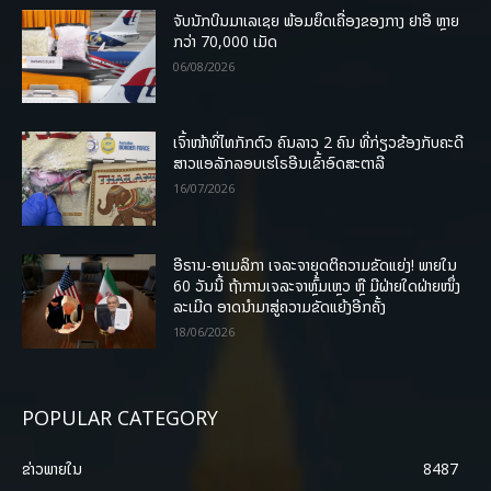
ຈັບນັກບິນມາເລເຊຍ ພ້ອມຍຶດເຄື່ອງຂອງກາງ ຢາອີ ຫຼາຍ
ກວ່າ 70,000 ເມັດ
06/08/2026
ເຈົ້າໜ້າທີ່ໄທກັກຕົວ ຄົນລາວ 2 ຄົນ ທີ່ກ່ຽວຂ້ອງກັບຄະດີ
ສາວແອລັກລອບເຮໂຣອີນເຂົ້າອົດສະຕາລີ
16/07/2026
ອີຣານ-ອາເມລິກາ ເຈລະຈາຍຸດຕິຄວາມຂັດແຍ່ງ! ພາຍໃນ
60 ວັນນີ້ ຖ້າການເຈລະຈາຫຼົ້ມເຫຼວ ຫຼື ມີຝ່າຍໃດຝ່າຍໜຶ່ງ
ລະເມີດ ອາດນໍາມາສູ່ຄວາມຂັດແຍ້ງອີກຄັ້ງ
18/06/2026
POPULAR CATEGORY
ຂ່າວພາຍ​ໃນ
8487