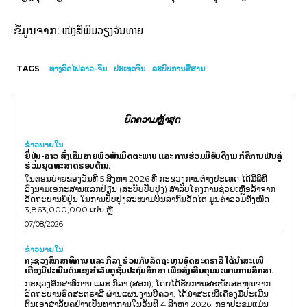
ໜັງສືພິມວຽງຈັນທາຍ
ຂໍ້ມູນຈາກ:
TAGS
ທາງລົດໄຟລາວ-ຈີນ
ປະເທດຈີນ
ລະບົບການສື່ສານ
ບົດຄວາມຫຼ້າສຸດ
ຂ່າວພາຍ​ໃນ
ຍີ່ປຸ່ນ-ລາວ ສົ່ງເສີມສາຍພົວພັນມິດຕະພາບ ແລະ ການຮ່ວມມືອັນດີງາມ ກໍຄືການເປັນຄູ່
ຮ່ວມຍຸດທະສາດຮອບດ້ານ.
ໃນຕອນບ່າຍຂອງວັນທີ 5 ສິງຫາ 2026 ທີ່ ກະຊວງການຕ່າງປະເທດ ໄດ້ມີພິທີ
ລົງນາມເອກະສານແລກປ່ຽນ (ສະບັບປັບປຸງ) ສໍາລັບໂຄງການຊ່ວຍເຫຼືອລ້າຈາກ
ລັດຖະບານຍີ່ປຸ່ນ ໃນການປັບປຸງສະໜາມບິນສາກົນວັດໄຕ ມູນຄ່າລວມທັງໝົດ
3,863,000,000 ເຢນ ຫຼື...
07/08/2026
ຂ່າວພາຍ​ໃນ
ກະຊວງສຶກສາທິການ ແລະ ກິລາ ຮ່ວມກັບລັດຖະບານອົດສະຕຣາລີ ໄດ້ນຳສະເໜີ
ເຄື່ອງມືປະເມີນຕົນເອງສຳລັບຄູຊັ້ນປະຖົມສຶກສາ ເພື່ອສົ່ງເສີມຄຸນນະພາບການສຶກສາ.
ກະຊວງສຶກສາທິການ ແລະ ກິລາ (ສສກ), ໂດຍໄດ້ຮັບການສະໜັບສະໜູນຈາກ
ລັດຖະບານອົດສະຕຣາລີ ຜ່ານແຜນງານບີຄວາ, ໄດ້ນຳສະເໜີເຄື່ອງມືປະເມີນ
ຕົນເອງສຳລັບຄູຢ່າງເປັນທາງການໃນວັນທີ 4 ສິງຫາ 2026. ກອງປະຊຸມແມ່ນ