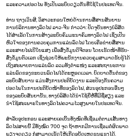
ແລະຄວາມປອດໄພ ທັງເປັນລະບົບດຽວກັນທີ່ໃຊ້ໃນປະເທດຈີນ.
ທ່ານ ຖາງເວິນສີ, ວິສາວະກອນໃຫຍ່ດ້ານການສື່ສານສັນຍານ
ການບໍລິການທາງລົດໄຟ ລາວ-ຈີນ ກ່າວວ່າ: ປັດຈຸບັນທາງບໍລິສັດ
ໄດ້ສຳເລັດໃນການສ້າງລະບົບຄົມມະນາຄົມທາງລົດໄຟ ເຊິ່ງເປັນ
ຫົວໃຈຂອງການຄວບຄຸມການແລ່ນລົດໄຟ ໂດຍເຄືອຂ່າຍສື່ສານ
ແລະສາຍໄຟເບີໃຍແສງ ເພື່ອສົ່ງຂໍ້ມູນດິຈີຕອນ ໂດຍເຮັດໜ້າທີ່ຮັບ-
ສົ່ງຂໍ້ມູນຕົວເລກ ເຊິ່ງຊ່ວຍໃຫ້ພະນັກງານຄວບຄຸມສາມາດຮັບຮູ້ໄດ້
ເຖິງສະພາບການແລ່ນລົດ ລວມທັງຕຳແໜ່ງ ແລະສະຖານະການ
ແລ່ນລົດຂອງຂະບວນລົດໄຟໄດ້ຕະຫຼອດເວລາ. ບົດບາດຕົ້ນຕໍຂອງ
ລະບົບສັນຍານ ແມ່ນສັ່ງການປະຕິບັດງານ ແລະປ້ອງກັນຄວາມ
ປອດໄພໃນການປະຕິບັດໜ້າທີ່ຂອງລົດໄຟ, ສ່ວນອຸປະກອນອື່ນໆ
ຂອງລະບົບສັນຍານັ້ນ, ທາງບໍລິສັດໄດ້ນຳໃຊ້ຍີ່ຫໍ້ທີ່ີມີຊື່ສຽງ ແລະ
ນຳໃຊ້ສະເພາະໃນທາງລົດໄຟຄວາມໄວສູງພາຍໃນປະເທດຈີນ.
ສຳລັບອຸປະກອນ ແລະສາຍເຄເບິ້ນທັງໝົດທີ່ເຊື່ອມຕໍ່ຕາມເສັ້ນທາງ
ລົດໄຟສາຍນີ້ ມີທັງໝົດ 700 ຈຸດ ຖ້າຫາກມີການເຊື່ອມຕໍ່ຜິດພາດ
ພຽງຈຸດດຽວ ກໍສາມາດເຮັດໃຫ້ເກີດອຸບັດເຫດຮຸນແຮງໄດ້.