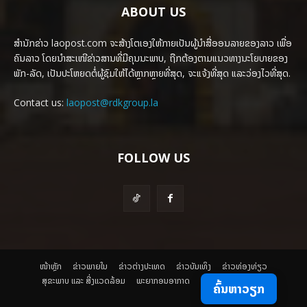
ABOUT US
ສຳນັກຂ່າວ laopost.com ຈະສ້າງໂຕເອງໃຫ້ກາຍເປັນຜູ້ນຳສື່ອອນລາຍຂອງລາວ ເພື່ອ
ຄົນລາວ ໂດຍນຳສະເໜີຂ່າວສານທີ່ມີຄຸນນະພາບ, ຖືກຕ້ອງຕາມແນວທາງນະໂຍບາຍຂອງ
ພັກ-ລັດ, ເປັນປະໂຫຍດຕໍ່ຜູ້ຊົມໃຫ້ໄດ້ຫຼາກຫຼາຍທີ່ສຸດ, ຈະແຈ້ງທີ່ສຸດ ແລະວ່ອງໄວທີ່ສຸດ.
Contact us:
laopost@rdkgroup.la
FOLLOW US
ໜ້າຫຼັກ
ຂ່າວພາຍ​ໃນ
ຂ່າວຕ່າງປະເທດ
​ຂ່າວບັນເທິງ
​ຂ່າວທ່ອງທ່ຽວ
ສຸຂະພາບ ແລະ ສີ່ງແວດລ້ອມ
ພະຍາກອນອາກາດ
ຄົ້ນຫາວຽກ