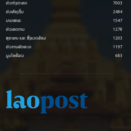
ຂ່າວຕ່າງປະເທດ
7003
ຂ່າວທ້ອງຖິ່ນ
2484
ນານາສາລະ
1547
ຂ່າວເຫດການ
1278
ສຸຂະພາບ ແລະ ສີ່ງແວດລ້ອມ
1203
ຂ່າວການພັດທະນາ
1197
ມູມໄອທີລາວ
683