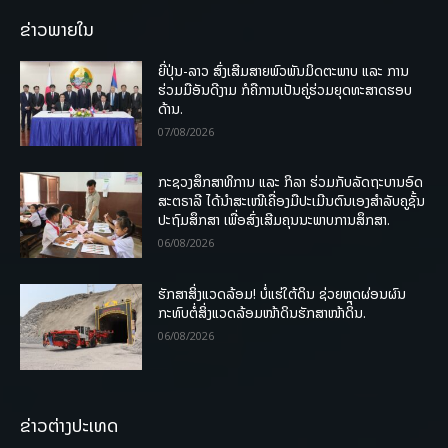
ຂ່າວພາຍໃນ
ຍີ່ປຸ່ນ-ລາວ ສົ່ງເສີມສາຍພົວພັນມິດຕະພາບ ແລະ ການ
ຮ່ວມມືອັນດີງາມ ກໍຄືການເປັນຄູ່ຮ່ວມຍຸດທະສາດຮອບ
ດ້ານ.
07/08/2026
ກະຊວງສຶກສາທິການ ແລະ ກິລາ ຮ່ວມກັບລັດຖະບານອົດ
ສະຕຣາລີ ໄດ້ນຳສະເໜີເຄື່ອງມືປະເມີນຕົນເອງສຳລັບຄູຊັ້ນ
ປະຖົມສຶກສາ ເພື່ອສົ່ງເສີມຄຸນນະພາບການສຶກສາ.
06/08/2026
ຮັກສາສິ່ງແວດລ້ອມ! ບໍ່ແຮ່ໃຕ້ດິນ ຊ່ວຍຫຼຸດຜ່ອນຜົນ
ກະທົບຕໍ່ສິ່ງແວດລ້ອມໜ້າດິນຮັກສາໜ້າດິນ.
06/08/2026
ຂ່າວຕ່າງປະເທດ