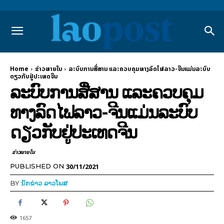
Home
ຂ່າວພາຍ​ໃນ
ລະບົບການສື່ສານ ແລະຄວບຄຸມທາງລົດໄຟລາວ-ຈີນແມ່ນລະບົບ
ດຽວກັບຢູ່ປະເທດຈີນ
ລະບົບການສື່ສານ ແລະຄວບຄຸມ
ທາງລົດໄຟລາວ-ຈີນແມ່ນລະບົບ
ດຽວກັບຢູ່ປະເທດຈີນ
ຂ່າວພາຍ​ໃນ
30/11/2021
PUBLISHED ON
BY
ນັກຂ່າວ ລາວໂພສ
1657