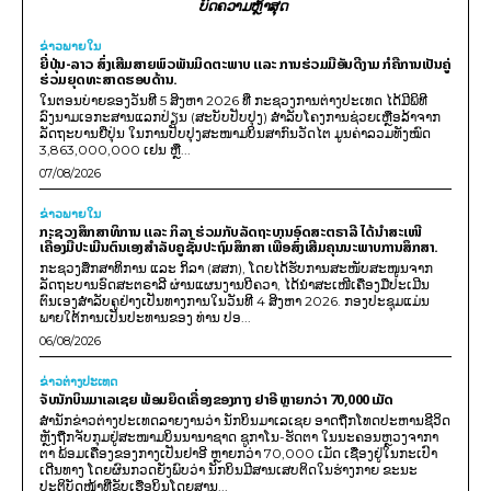
ບົດຄວາມຫຼ້າສຸດ
ຂ່າວພາຍ​ໃນ
ຍີ່ປຸ່ນ-ລາວ ສົ່ງເສີມສາຍພົວພັນມິດຕະພາບ ແລະ ການຮ່ວມມືອັນດີງາມ ກໍຄືການເປັນຄູ່
ຮ່ວມຍຸດທະສາດຮອບດ້ານ.
ໃນຕອນບ່າຍຂອງວັນທີ 5 ສິງຫາ 2026 ທີ່ ກະຊວງການຕ່າງປະເທດ ໄດ້ມີພິທີ
ລົງນາມເອກະສານແລກປ່ຽນ (ສະບັບປັບປຸງ) ສໍາລັບໂຄງການຊ່ວຍເຫຼືອລ້າຈາກ
ລັດຖະບານຍີ່ປຸ່ນ ໃນການປັບປຸງສະໜາມບິນສາກົນວັດໄຕ ມູນຄ່າລວມທັງໝົດ
3,863,000,000 ເຢນ ຫຼື...
07/08/2026
ຂ່າວພາຍ​ໃນ
ກະຊວງສຶກສາທິການ ແລະ ກິລາ ຮ່ວມກັບລັດຖະບານອົດສະຕຣາລີ ໄດ້ນຳສະເໜີ
ເຄື່ອງມືປະເມີນຕົນເອງສຳລັບຄູຊັ້ນປະຖົມສຶກສາ ເພື່ອສົ່ງເສີມຄຸນນະພາບການສຶກສາ.
ກະຊວງສຶກສາທິການ ແລະ ກິລາ (ສສກ), ໂດຍໄດ້ຮັບການສະໜັບສະໜູນຈາກ
ລັດຖະບານອົດສະຕຣາລີ ຜ່ານແຜນງານບີຄວາ, ໄດ້ນຳສະເໜີເຄື່ອງມືປະເມີນ
ຕົນເອງສຳລັບຄູຢ່າງເປັນທາງການໃນວັນທີ 4 ສິງຫາ 2026. ກອງປະຊຸມແມ່ນ
ພາຍໃຕ້ການເປັນປະທານຂອງ ທ່ານ ປອ...
06/08/2026
ຂ່າວຕ່າງປະເທດ
ຈັບນັກບິນມາເລເຊຍ ພ້ອມຍຶດເຄື່ອງຂອງກາງ ຢາອີ ຫຼາຍກວ່າ 70,000 ເມັດ
ສຳນັກຂ່າວຕ່າງປະເທດລາຍງານວ່າ ນັກບິນມາເລເຊຍ ອາດຖືກໂທດປະຫານຊີວິດ
ຫຼັງຖືກຈັບກຸມຢູ່ສະໜາມບິນນານາຊາດ ຊູກາໂນ-ຮັດຕາ ໃນນະຄອນຫຼວງຈາກາ
ຕາ ພ້ອມເຄື່ອງຂອງກາງເປັນຢາອີ ຫຼາຍກວ່າ 70,000 ເມັດ ເຊື່ອງຢູ່ໃນກະເປົາ
ເດີນທາງ ໂດຍຜົນກວດຍັງພົບວ່າ ນັກບິນມີສານເສບຕິດໃນຮ່າງກາຍ ຂະນະ
ປະຕິບັດໜ້າທີ່ຂັບເຮືອບິນໂດຍສານ...