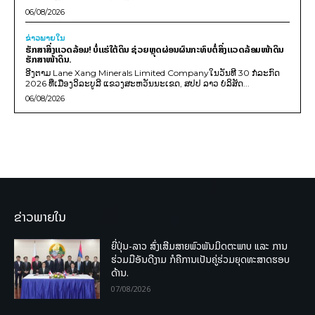
06/08/2026
ຂ່າວພາຍ​ໃນ
ຮັກສາສິ່ງແວດລ້ອມ! ບໍ່ແຮ່ໃຕ້ດິນ ຊ່ວຍຫຼຸດຜ່ອນຜົນກະທົບຕໍ່ສິ່ງແວດລ້ອມໜ້າດິນ
ຮັກສາໜ້າດິນ.
ອີງຕາມ Lane Xang Minerals Limited Companyໃນວັນທີ 30 ກໍລະກົດ
2026 ທີ່ເມືອງວິລະບູລີ ແຂວງສະຫວັນນະເຂດ, ສປປ ລາວ ບໍລິສັດ...
06/08/2026
ຂ່າວພາຍໃນ
ຍີ່ປຸ່ນ-ລາວ ສົ່ງເສີມສາຍພົວພັນມິດຕະພາບ ແລະ ການ
ຮ່ວມມືອັນດີງາມ ກໍຄືການເປັນຄູ່ຮ່ວມຍຸດທະສາດຮອບ
ດ້ານ.
07/08/2026