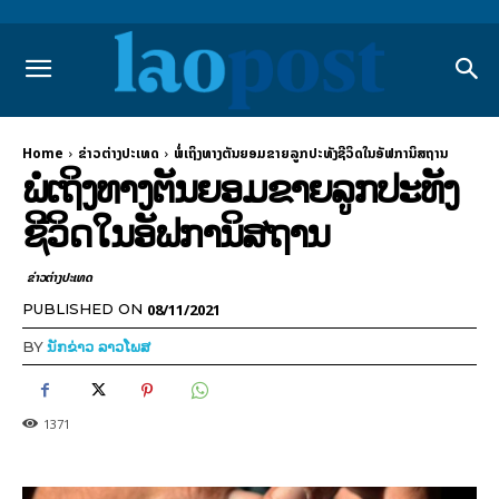
Home
ຂ່າວຕ່າງປະເທດ
ພໍ່ເຖິງທາງຕັນຍອມຂາຍລູກປະທັງຊີວິດໃນອັຟການິສຖານ
ພໍ່ເຖິງທາງຕັນຍອມຂາຍລູກປະທັງ
ຊີວິດໃນອັຟການິສຖານ
ຂ່າວຕ່າງປະເທດ
08/11/2021
PUBLISHED ON
BY
ນັກຂ່າວ ລາວໂພສ
1371