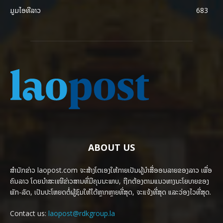
ມູມໄອທີລາວ
683
ABOUT US
ສຳນັກຂ່າວ laopost.com ຈະສ້າງໂຕເອງໃຫ້ກາຍເປັນຜູ້ນຳສື່ອອນລາຍຂອງລາວ ເພື່ອ
ຄົນລາວ ໂດຍນຳສະເໜີຂ່າວສານທີ່ມີຄຸນນະພາບ, ຖືກຕ້ອງຕາມແນວທາງນະໂຍບາຍຂອງ
ພັກ-ລັດ, ເປັນປະໂຫຍດຕໍ່ຜູ້ຊົມໃຫ້ໄດ້ຫຼາກຫຼາຍທີ່ສຸດ, ຈະແຈ້ງທີ່ສຸດ ແລະວ່ອງໄວທີ່ສຸດ.
Contact us:
laopost@rdkgroup.la