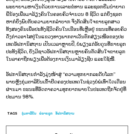
ພະຍາຍາມຫາເງິນດ້ວຍການເລາະຂໍທານ ແລະຊອກຢືມນຳຍາດ
ພີ່ນ້ອງເພື່ອມາລ້ຽງຄົນໃນຄອບຄົວຈຳນວນ 8 ຊີວິດ ແຕ່ຍິ່ງຊອກ
ຫາກໍຍິ່ງພົບກັບຄວາມຍາກລຳບາກ ຈິ່ງຕັດສິນໃຈຂາຍລູກສາວ
ທັງສອງຄົນເພື່ອປະທັງຊີວິດຄົນໃນເຮືອນທີ່ເຫຼືອຢູ່ ຂະນະທີ່ຄອບຄົວ
ດັ່ງກ່າວອາໄສຢູ່ໃນແຂວງທາງພາກຕາເວັນຕົກສ່ຽງເໜືອຂອງປະ
ເທດອັຟການິສຖານ ເປັນເວລາຫຼາຍປີ, ບໍ່ພຽງແຕ່ອັບດູນທີ່ຂາຍລູກ
ປະທັງຊີວິດ, ຍັງມີຊາວອັຟການິສຖານຫຼາຍຄົນຕັດສິນໃຈຂາຍລູກ
ໃນລາຄາຖືກພຽງເພື່ອຕ້ອງການເງິນມາລ້ຽງຊີບ ແລະໃຊ້ໜີ້.
ອັຟການິສຖານກຳລັງມຸ່ງໜ້າສູ່ “ຄວາມທຸກຍາກລະດັບໂລກ”
ພາຍຫຼັງກຸ່ມຕາລີບັນເຂົ້າຢຶດຄອງປະເທດໃນຊ່ວງບໍ່ພໍເທົ່າໃດເດືອນ
ຜ່ານມາ ຂະນະທີ່ອັດຕາຄວາມທຸກຍາກພາຍໃນປະເທດຖືກຈັດຢູ່ທີ່
ປະມານ 98%.
TAGS
ກຸ່ມຕາລີບັນ
ພໍ່ຂາຍລູກ
ອັຟການິສຖານ