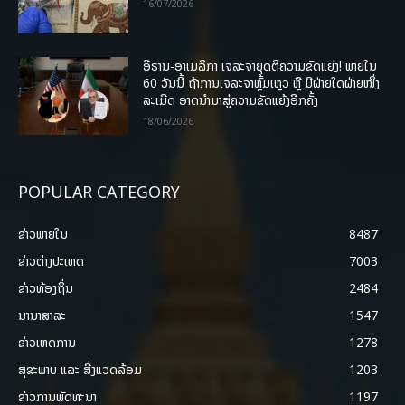
16/07/2026
ອີຣານ-ອາເມລິກາ ເຈລະຈາຍຸດຕິຄວາມຂັດແຍ່ງ! ພາຍໃນ
60 ວັນນີ້ ຖ້າການເຈລະຈາຫຼົ້ມເຫຼວ ຫຼື ມີຝ່າຍໃດຝ່າຍໜຶ່ງ
ລະເມີດ ອາດນໍາມາສູ່ຄວາມຂັດແຍ້ງອີກຄັ້ງ
18/06/2026
POPULAR CATEGORY
ຂ່າວພາຍ​ໃນ
8487
ຂ່າວຕ່າງປະເທດ
7003
ຂ່າວທ້ອງຖິ່ນ
2484
ນານາສາລະ
1547
ຂ່າວເຫດການ
1278
ສຸຂະພາບ ແລະ ສີ່ງແວດລ້ອມ
1203
ຂ່າວການພັດທະນາ
1197