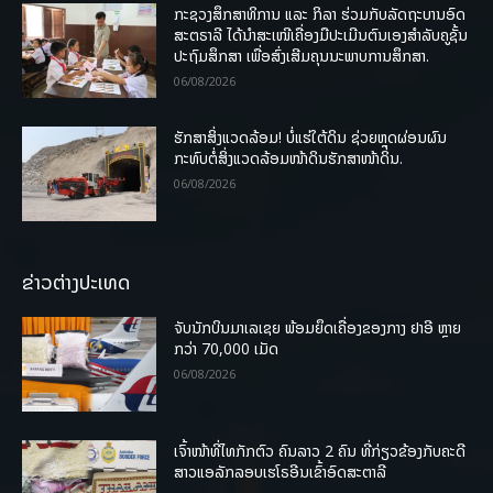
ກະຊວງສຶກສາທິການ ແລະ ກິລາ ຮ່ວມກັບລັດຖະບານອົດ
ສະຕຣາລີ ໄດ້ນຳສະເໜີເຄື່ອງມືປະເມີນຕົນເອງສຳລັບຄູຊັ້ນ
ປະຖົມສຶກສາ ເພື່ອສົ່ງເສີມຄຸນນະພາບການສຶກສາ.
06/08/2026
ຮັກສາສິ່ງແວດລ້ອມ! ບໍ່ແຮ່ໃຕ້ດິນ ຊ່ວຍຫຼຸດຜ່ອນຜົນ
ກະທົບຕໍ່ສິ່ງແວດລ້ອມໜ້າດິນຮັກສາໜ້າດິນ.
06/08/2026
ຂ່າວຕ່າງປະເທດ
ຈັບນັກບິນມາເລເຊຍ ພ້ອມຍຶດເຄື່ອງຂອງກາງ ຢາອີ ຫຼາຍ
ກວ່າ 70,000 ເມັດ
06/08/2026
ເຈົ້າໜ້າທີ່ໄທກັກຕົວ ຄົນລາວ 2 ຄົນ ທີ່ກ່ຽວຂ້ອງກັບຄະດີ
ສາວແອລັກລອບເຮໂຣອີນເຂົ້າອົດສະຕາລີ