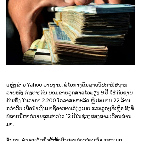
Yahoo
ແຫຼ່ງຂ່າວ
ລາຍງານ: ພໍ່ໄວກາງຄົນຊາວອັຟການິສຖານ
ລາຍໜຶ່ງ ເຖິງທາງຕັນ ຍອມຂາຍລູກສາວໄວພຽງ 9 ປີ ໃຫ້ກັບຊາຍ
ຄົນໜຶ່ງ ໃນລາຄາ 2.200 ໂດລາສະຫະລັດ ຫຼື ປະມານ 22 ລ້ານ
ກວ່າກີບ ເພື່ອນຳເງິນມາຊື້ອາຫານລ້ຽງເມຍ ແລະລູກໆທີ່ເຫຼືອ ທັງທີ່
ພໍ່ລາຍນີ້ຫາກໍຂາຍລູກສາວໄວ 12 ປີໃນຊ່ວງສອງສາມເດືອນຜ່ານ
ມາ.
ອັບດູນ, ພໍ່ຂອງເດັກຍິງຜູ້ໜ້າສົງສານກ່າວວ່າ: ເຂົາ ແລະເມຍ