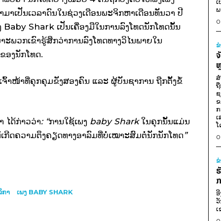
ເ
ພ
າໄປຊໍ້າມາເປັນເວລາດົນໃນຊ່ວງເດືອນພະຈິກຫາເດືອນທັນວາ ປີ
0
ງ Baby Shark ເປັນເຄື່ອງມືໃນການລົງໂທດນັກໂທດນັ້ນ
າະພວກເຂົາຮູ້ສຶກວ່າການລົງໂທດທາງວິໄນພາຍໃນ
ຂ
ໍາຂອງນັກໂທດ.
ຈ
ຫ
ສ
າໜ້າທີ່ຄຸກຄຸມຂັງສອງຄົນ ແລະ ຜູ້ບັນຊາການ ຖືກຕັ້ງຂໍ້
ຖ
ຊ
ຂ
ກ
ເ
າ
ໄດ້ກ່າວວ່າ
: “
ການໃຊ້ເພງ
baby Shark
ໃນຄຸກນັ້ນແມ່ນ
ໂ
້ເກີດຄວາມຕຶງຄຽດທາງອາລົມທີ່ບໍ່ເໝາະສົມຕໍ່ນັກນັກໂທດ
”
0
ຂ
ຮ
ກ
ິກາ
ເພງ BABY SHARK
ອ
ວ
ເ
0