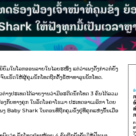
ິຍົມໃນໂລກອອນລາຍໃນໄລຍະໜຶ່ງ ແຕ່ວ່າເພງດັ່ງກ່າວກໍຍັງ
 ຈົນເຮັດໃຫ້ຜູ້ຄຸມນັກໂທດຖືກຕັ້ງຂໍ້ຫາທາລຸນນັກໂທດ.
ຂ
່າວຕ່າງປະເທດໄດ້ລາຍງານວ່າມີອະດີດນັກໂທດ 3 ຄົນໄດ້ລວມ
ກ
ເມືອງກັບທາງຄຸກ ໃນລັດໂອຄາໂຮມາ ປະເທດອາເມລິກາ ໂດຍ
ອ
ສ
Baby Shark ໃນຕອນທີ່ຖືກຄຸມຂັງຢູ່ທີ່ຄຸກແຫ່ງນັ້ນເມື່ອ
ກ
ກ
ສ
ງ
ບວ່າ ນັກໂທດຢ່າງໜ້ອຍ 4 ຄົນຖືກບັງຄັບໃຫ້ຟັງເພງ