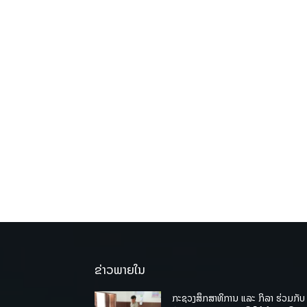
ຂ່າວພາຍໃນ
ກະຊວງສຶກສາທິການ ແລະ ກິລາ ຮ່ວມກັບ