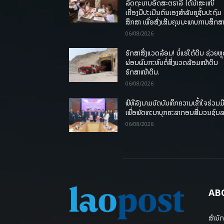
ລັດຖະບານອົດສະຕຣາລີ ໄດ້ນຳສະເໜີ
ເຄື່ອງມືປະເມີນຕົນເອງສຳລັບຄູຊັ້ນປະຖົມ
ສຶກສາ ເພື່ອສົ່ງເສີມຄຸນນະພາບການສຶກສາ
06/08/2026
ຮັກສາສິ່ງແວດລ້ອມ! ບໍ່ແຮ່ໃຕ້ດິນ ຊ່ວຍຫຼ
ຜ່ອນຜົນກະທົບຕໍ່ສິ່ງແວດລ້ອມໜ້າດິນ
ຮັກສາໜ້າດິນ.
06/08/2026
ພິທີລົງນາມບົດບັນທຶກຄວາມເຂົ້າໃຈຮ່ວມມ
ເພື່ອພັດທະນາບຸກຄະລາກອນສື່ມວນຊົນ
06/08/2026
AB
ສຳນັກ