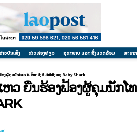
​ຂ່າວບັນເທິງ
​ຂ່າວທ່ອງທ່ຽວ
ສຸຂະພາບ ແລະ ສີ່ງແວດລ້ອມ
ພະຍາກ
ຟ້ອງຜູ້ຄຸມນັກໂທດ ໃນຂໍ້ຫາບັງຄັບໃຫ້ຟັງເພງ Baby Shark
ຫວ ຍື່ນຮ້ອງຟ້ອງຜູ້ຄຸມນັກໂທ
HARK
ໂພສ