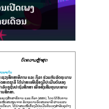
ບົດຄວາມຫຼ້າສຸດ
່າວພາຍ​ໃນ
ະຊວງສຶກສາທິການ ແລະ ກິລາ ຮ່ວມກັບລັດຖະບານ
ົດສະຕຣາລີ ໄດ້ນຳສະເໜີເຄື່ອງມືປະເມີນຕົນເອງ
ຳລັບຄູຊັ້ນປະຖົມສຶກສາ ເພື່ອສົ່ງເສີມຄຸນນະພາບ
ານສຶກສາ.
ະຊວງສຶກສາທິການ ແລະ ກິລາ (ສສກ), ໂດຍໄດ້ຮັບການ
ະໜັບສະໜູນຈາກ ລັດຖະບານອົດສະຕຣາລີ ຜ່ານແຜນ
ານບີຄວາ, ໄດ້ນຳສະເໜີເຄື່ອງມືປະເມີນຕົນເອງສຳລັບຄູຢ່າງ