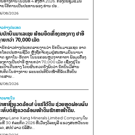
ປັນທາງການໃນວັນທີ 4 ສິງຫາ 2026. ກອງປະຊຸມແມ່ນ
າຍໃຕ້ການເປັນປະທານຂອງ ທ່ານ ປອ...
6/08/2026
່າວຕ່າງປະເທດ
ັບນັກບິນມາເລເຊຍ ພ້ອມຍຶດເຄື່ອງຂອງກາງ ຢາອີ
ຼາຍກວ່າ 70,000 ເມັດ
ຳນັກຂ່າວຕ່າງປະເທດລາຍງານວ່າ ນັກບິນມາເລເຊຍ ອາດ
ືກໂທດປະຫານຊີວິດ ຫຼັງຖືກຈັບກຸມຢູ່ສະໜາມບິນນານາ
າດ ຊູກາໂນ-ຮັດຕາ ໃນນະຄອນຫຼວງຈາກາຕາ ພ້ອມເຄື່ອງ
ອງກາງເປັນຢາອີ ຫຼາຍກວ່າ 70,000 ເມັດ ເຊື່ອງຢູ່ໃນ
ະເປົາເດີນທາງ ໂດຍຜົນກວດຍັງພົບວ່າ ນັກບິນມີສານ
ສບຕິດໃນຮ່າງກາຍ ຂະນະປະຕິບັດໜ້າທີ່ຂັບເຮືອບິນ
ດຍສານ...
6/08/2026
່າວພາຍ​ໃນ
ັກສາສິ່ງແວດລ້ອມ! ບໍ່ແຮ່ໃຕ້ດິນ ຊ່ວຍຫຼຸດຜ່ອນຜົນ
ະທົບຕໍ່ສິ່ງແວດລ້ອມໜ້າດິນຮັກສາໜ້າດິນ.
ີງຕາມ Lane Xang Minerals Limited Companyໃນ
ັນທີ 30 ກໍລະກົດ 2026 ທີ່ເມືອງວິລະບູລີ ແຂວງສະຫວັນນະ
ຂດ, ສປປ ລາວ ບໍລິສັດ...
6/08/2026