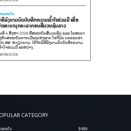
່າວພາຍ​ໃນ
ິທີລົງນາມບົດບັນທຶກຄວາມເຂົ້າໃຈຮ່ວມມື ເພື່ອ
ັດທະນາບຸກຄະລາກອນສື່ມວນຊົນລາວ
ັນທີ 4 ສິງຫາ 2026 ທີ່ສະຖາບັນສື່ມວນຊົນ ແລະ ໂຄສະນາ
ັງກັດສະຖາບັນການເມືອງແຫ່ງຊາດ ໂຮ່ຈິມິນ ນະຄອນຮ່າ
ນ້ຍ ສສ. ຫວຽດນາມ, ໄດ້ຈັດພິທີລົງນາມບົດບັນທຶກຄວາມ
ຂົ້າໃຈຮ່ວມມື ລະຫວ່າງ...
6/08/2026
OPULAR CATEGORY
າວພາຍ​ໃນ
8486