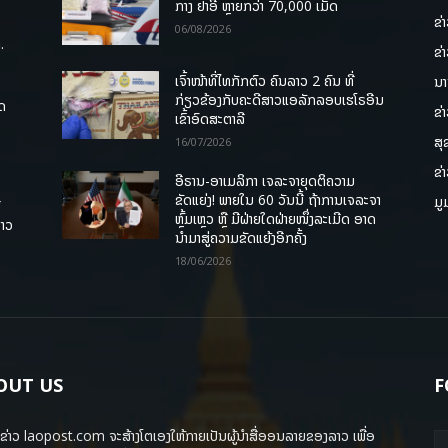
ກາງ ຢາອີ ຫຼາຍກວ່າ 70,000 ເມັດ
ຂ່
06/08/2026
.
ຂ່
ເຈົ້າໜ້າທີ່ໄທກັກຕົວ ຄົນລາວ 2 ຄົນ ທີ່
ນາ
ກ່ຽວຂ້ອງກັບຄະດີສາວແອລັກລອບເຮໂຣອີນ
ຸດ
ຂ່
ເຂົ້າອົດສະຕາລີ
ສຸ
16/07/2026
ຂ່
ອີຣານ-ອາເມລິກາ ເຈລະຈາຍຸດຕິຄວາມ
ຂັດແຍ່ງ! ພາຍໃນ 60 ວັນນີ້ ຖ້າການເຈລະຈາ
ມູ
ື
ຫຼົ້ມເຫຼວ ຫຼື ມີຝ່າຍໃດຝ່າຍໜຶ່ງລະເມີດ ອາດ
ລາວ
ນໍາມາສູ່ຄວາມຂັດແຍ້ງອີກຄັ້ງ
18/06/2026
OUT US
F
ຂ່າວ laopost.com ຈະສ້າງໂຕເອງໃຫ້ກາຍເປັນຜູ້ນຳສື່ອອນລາຍຂອງລາວ ເພື່ອ