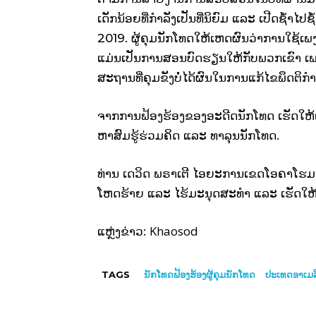
ເດັກນ້ອຍທີ່ກໍາລັງເປັນທີ່ນິຍົມ ແລະ ເປີດຊໍ້
2019. ຜູ້ຄຸມນັກໂທດໃຫ້ເຫດຜົນວ່າການໃຊ້ເພ
ແມ່ນເປັນການສອນບົດຮຽນໃຫ້ກັບພວກເຂົາ ເພ
ສະຖານທີ່ຄຸມຂັງບໍ່ໄດ້ຜົນໃນການແກ້ໄຂພຶດຕິກ
ຈາກການຟ້ອງຮ້ອງຂອງອະດີດນັກໂທດ ເຮັດໃຫ້ເຈົ້
ຫາສົມຮູ້ຮ່ວມຄິດ ແລະ ທາລຸນນັກໂທດ.
ທ່ານ
ເດວິດ
ພຣາເຕີ
ໄອຍະການເຂດໂອຄາໂຮມ
ໂຫດຮ້າຍ
ແລະ
ໄຮ້ມະນຸດສະທໍາ
ແລະ
ເຮັດໃຫ
Khaosod
ແຫຼ່ງຂ່າວ:
TAGS
ນັກໂທດຟ້ອງຮ້ອງຜູ້ຄຸມນັກໂທດ
ປະເທດອາເມລ