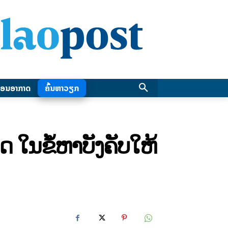
ອນອາກາດ
ຄົ້ນຫາວຽກ
ດ ໃນຂໍ້ຫາບັງຄັບໃຫ້