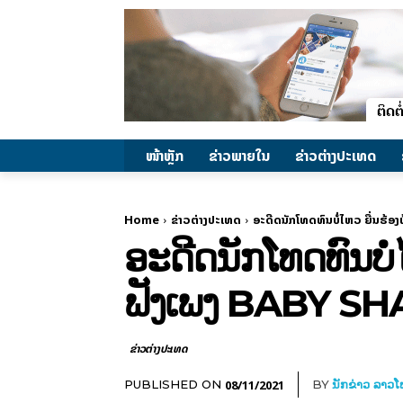
ໜ້າຫຼັກ
ຂ່າວພາຍ​ໃນ
ຂ່າວຕ່າງປະເທດ
Home
ຂ່າວຕ່າງປະເທດ
ອະດີດນັກໂທດທົນບໍ່ໄຫວ ຍື່ນຮ້ອງ
ອະດີດນັກໂທດທົນບໍ່ໄ
ຟັງເພງ BABY S
ຂ່າວຕ່າງປະເທດ
08/11/2021
PUBLISHED ON
BY
ນັກຂ່າວ ລາວ