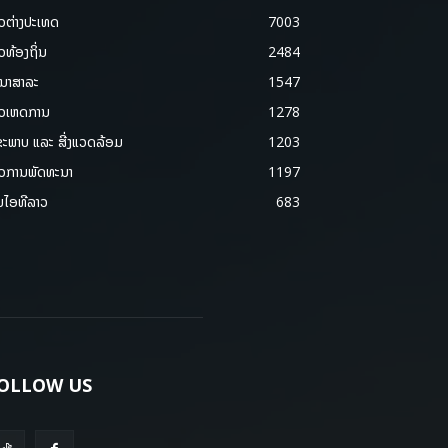
າວຕ່າງປະເທດ
7003
າວທ້ອງຖິ່ນ
2484
ນາສາລະ
1547
າວເຫດການ
1278
ຂະພາບ ແລະ ສີ່ງແວດລ້ອມ
1203
າວການພັດທະນາ
1197
ມໄອທີລາວ
683
OLLOW US