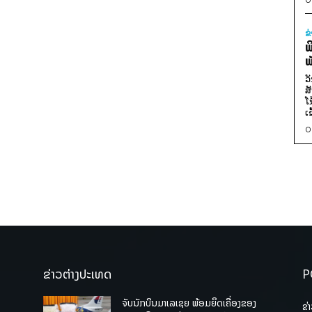
ຂ
ພ
ພ
ວ
ສ
ໂ
ເ
0
ຂ່າວຕ່າງປະເທດ
P
ຈັບນັກບິນມາເລເຊຍ ພ້ອມຍຶດເຄື່ອງຂອງ
ຂ່