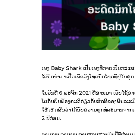
ເພງ Baby Shark ເປັນເພງທີ່ກາຍເປັນກະແສນ
ໄດ້ຖືກນໍາມາເປີດເພື່ອລົງໂທດນັກໂທດທີ່ຢູ່ໃນຄຸກ
ໃນວັນທີ 6 ພະຈິກ 2021 ທີ່ຜ່ານມາ ເວັບໄຊ້ຂ
ໂຕກັນຍື່ນຟ້ອງຄະດີກ່ຽວກັບສິດທິຂອງພົນລະ
ໃຫ້ເຫດຜົນວ່າໄດ້ຮັບຄວາມທຸກທໍລະມານຈາກເພງ 
2 ປີກ່ອນ.
ຕາມການລາຍງານການສອບສວນໃນປີທີ່ຜ່ານມາພົ