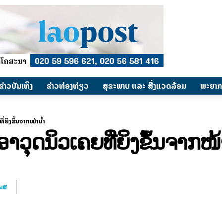
​ຂ່າວບັນເທິງ
​ຂ່າວທ່ອງທ່ຽວ
ສຸຂະພາບ ແລະ ສີ່ງແວດລ້ອມ
ພະຍາກ
ຍິງຂຶ້ນຈາກໜ້ານໍ້າ
າວຸດນິວເຄຍທີ່ຍິງຂຶ້ນຈາກໜ້າ
ໂພສ