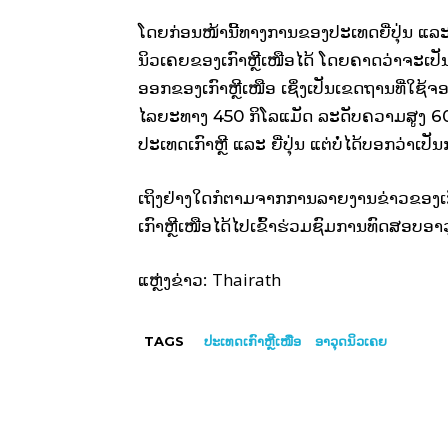
ໂດຍກ່ອນໜ້ານີ້ທາງການຂອງປະເທດຍີ່ປຸ່ນ ແລະ 
ນິວເຄຍຂອງເກົາຫຼີເໜືອໄດ້ ໂດຍຄາດວ່າຈະເປັ
ອອກຂອງເກົາຫຼີເໜືອ ເຊິ່ງເປັນເຂດຖານທີ່ໃຊ້ຈ
ໄລຍະທາງ 450 ກິໂລແມັດ ລະດັບຄວາມສູງ 6
ປະເທດເກົາຫຼີ ແລະ ຍີ່ປຸ່ນ ແຕ່ບໍ່ໄດ້ບອກວ່າເປັ
ເຖິງຢ່າງໃດກໍຕາມຈາກການລາຍງານຂ່າວຂອງເກົາຫ
ເກົາຫຼີເໜືອໄດ້ໄປເຂົ້າຮ່ວມຊົມການທົດສອບອາວຸດນ
Thairath
ແຫຼ່ງຂ່າວ:
TAGS
ປະເທດເກົາຫຼີເໜືອ
ອາວຸດນິວເຄຍ