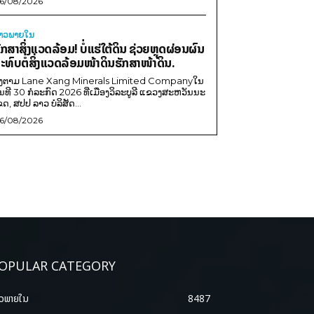
6/08/2026
່າວພາຍ​ໃນ
ັກສາສິ່ງແວດລ້ອມ! ບໍ່ແຮ່ໃຕ້ດິນ ຊ່ວຍຫຼຸດຜ່ອນຜົນ
ະທົບຕໍ່ສິ່ງແວດລ້ອມໜ້າດິນຮັກສາໜ້າດິນ.
ີງຕາມ Lane Xang Minerals Limited Companyໃນ
ັນທີ 30 ກໍລະກົດ 2026 ທີ່ເມືອງວິລະບູລີ ແຂວງສະຫວັນນະ
ຂດ, ສປປ ລາວ ບໍລິສັດ...
6/08/2026
OPULAR CATEGORY
າວພາຍ​ໃນ
8487