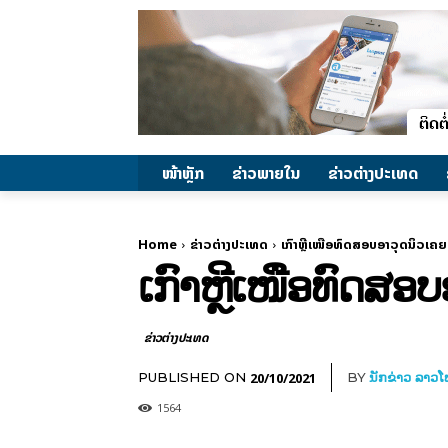
ໜ້າຫຼັກ
ຂ່າວພາຍ​ໃນ
ຂ່າວຕ່າງປະເທດ
Home
ຂ່າວຕ່າງປະເທດ
ເກົາຫຼີເໜືອທົດສອບອາວຸດນິວເຄຍທີ່
ເກົາຫຼີເໜືອທົດສອບອ
ຂ່າວຕ່າງປະເທດ
20/10/2021
PUBLISHED ON
BY
ນັກຂ່າວ ລາວ
1564