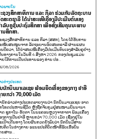
່າວພາຍ​ໃນ
ະຊວງສຶກສາທິການ ແລະ ກິລາ ຮ່ວມກັບລັດຖະບານ
ົດສະຕຣາລີ ໄດ້ນຳສະເໜີເຄື່ອງມືປະເມີນຕົນເອງ
ຳລັບຄູຊັ້ນປະຖົມສຶກສາ ເພື່ອສົ່ງເສີມຄຸນນະພາບ
ານສຶກສາ.
ະຊວງສຶກສາທິການ ແລະ ກິລາ (ສສກ), ໂດຍໄດ້ຮັບການ
ະໜັບສະໜູນຈາກ ລັດຖະບານອົດສະຕຣາລີ ຜ່ານແຜນ
ານບີຄວາ, ໄດ້ນຳສະເໜີເຄື່ອງມືປະເມີນຕົນເອງສຳລັບຄູຢ່າງ
ປັນທາງການໃນວັນທີ 4 ສິງຫາ 2026. ກອງປະຊຸມແມ່ນ
າຍໃຕ້ການເປັນປະທານຂອງ ທ່ານ ປອ...
6/08/2026
່າວຕ່າງປະເທດ
ັບນັກບິນມາເລເຊຍ ພ້ອມຍຶດເຄື່ອງຂອງກາງ ຢາອີ
ຼາຍກວ່າ 70,000 ເມັດ
ຳນັກຂ່າວຕ່າງປະເທດລາຍງານວ່າ ນັກບິນມາເລເຊຍ ອາດ
ືກໂທດປະຫານຊີວິດ ຫຼັງຖືກຈັບກຸມຢູ່ສະໜາມບິນນານາ
າດ ຊູກາໂນ-ຮັດຕາ ໃນນະຄອນຫຼວງຈາກາຕາ ພ້ອມເຄື່ອງ
ອງກາງເປັນຢາອີ ຫຼາຍກວ່າ 70,000 ເມັດ ເຊື່ອງຢູ່ໃນ
ະເປົາເດີນທາງ ໂດຍຜົນກວດຍັງພົບວ່າ ນັກບິນມີສານ
ສບຕິດໃນຮ່າງກາຍ ຂະນະປະຕິບັດໜ້າທີ່ຂັບເຮືອບິນ
ດຍສານ...