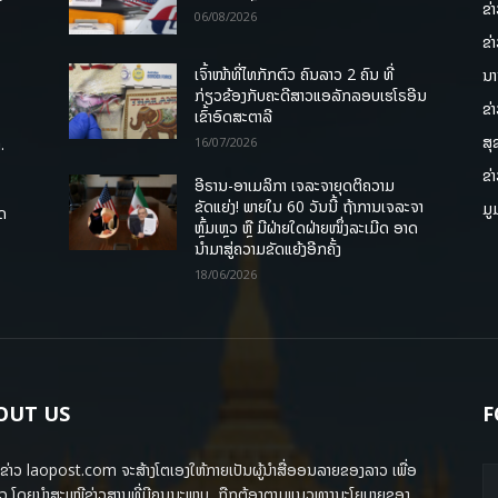
ຂ່
06/08/2026
ຂ່
ເຈົ້າໜ້າທີ່ໄທກັກຕົວ ຄົນລາວ 2 ຄົນ ທີ່
ນາ
ກ່ຽວຂ້ອງກັບຄະດີສາວແອລັກລອບເຮໂຣອີນ
ຂ່
ເຂົ້າອົດສະຕາລີ
ສຸ
.
16/07/2026
ຂ່
ອີຣານ-ອາເມລິກາ ເຈລະຈາຍຸດຕິຄວາມ
ຂັດແຍ່ງ! ພາຍໃນ 60 ວັນນີ້ ຖ້າການເຈລະຈາ
ມູ
ຸດ
ຫຼົ້ມເຫຼວ ຫຼື ມີຝ່າຍໃດຝ່າຍໜຶ່ງລະເມີດ ອາດ
ນໍາມາສູ່ຄວາມຂັດແຍ້ງອີກຄັ້ງ
18/06/2026
OUT US
F
ຂ່າວ laopost.com ຈະສ້າງໂຕເອງໃຫ້ກາຍເປັນຜູ້ນຳສື່ອອນລາຍຂອງລາວ ເພື່ອ
ວ ໂດຍນຳສະເໜີຂ່າວສານທີ່ມີຄຸນນະພາບ, ຖືກຕ້ອງຕາມແນວທາງນະໂຍບາຍຂອງ