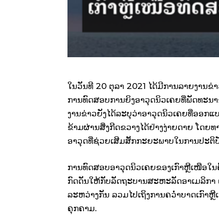
ໃນວັນທີ 20 ຕຸລາ 2021 ໄດ້ມີການລາຍງານຂ່າວ
ການທົດສອບການຍິງອາວຸດນິວເຄຍທີ່ພັດທະນາຂຶ
ງານຂ່າວຍັງໄດ້ລະບຸວ່າອາວຸດນິວເຄຍທີ່ອອກແບ
ຂ້າມຜ່ານສິ່ງກີດຂວາງໄດ້ຢ່າງງ່າຍດາຍ ໂດຍທາ
ອາວຸດທີ່ຊ່ວຍເສີມສັກກະຍະພາບໃນການປະຕິບັ
ການທົດສອບອາວຸດນິວເຄຍຂອງເກົາຫຼີເໜືອໃນຄັ້
ກົດດັນໃຫ້ກັບລັດຖະບານສະຫະລັດອາເມລິກາ ແ
ລະຫວ່າງກັນ ລວມໄປເຖິງການຄວໍ່າບາດເກົາຫຼີເໜື
ຄຸກຄາມ.