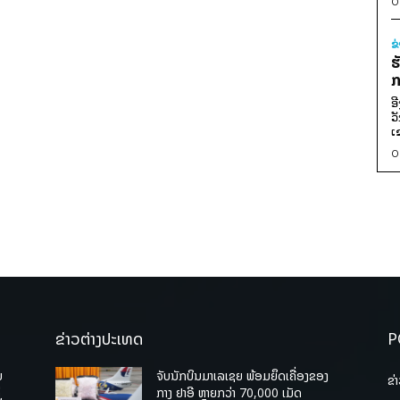
0
ຂ
ຮ
ກ
ອ
ວ
ເ
0
ຂ່າວຕ່າງປະເທດ
P
ບ
ຈັບນັກບິນມາເລເຊຍ ພ້ອມຍຶດເຄື່ອງຂອງ
ຂ່
່
ກາງ ຢາອີ ຫຼາຍກວ່າ 70,000 ເມັດ