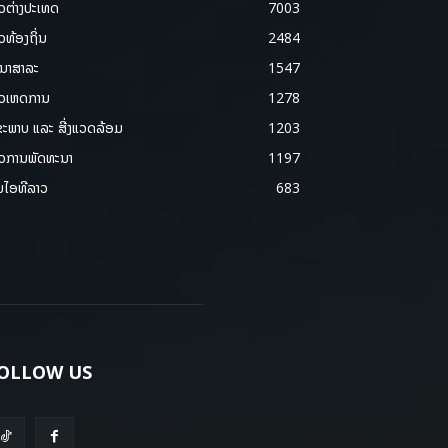
າວຕ່າງປະເທດ
7003
າວທ້ອງຖິ່ນ
2484
ນາສາລະ
1547
າວເຫດການ
1278
ຂະພາບ ແລະ ສີ່ງແວດລ້ອມ
1203
າວການພັດທະນາ
1197
ມໄອທີລາວ
683
OLLOW US