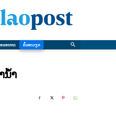
ອນອາກາດ
ຄົ້ນຫາວຽກ
ນໍ້າ