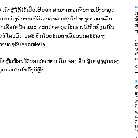
ຂ
ເກົາຫຼີໃຕ້ໄດ້ເປີດເຜີຍວ່າ ສາມາດກວດຈັບການຍິງອາວຸດ
ກ
ນການຍິງຂຶ້ນຈາກບໍລິເວນທ່າເຮືອຊິນໂປ ທາງພາກຕາເວັນ
ອ
ສ
ອດເຮືອດໍານໍ້າ ແລະ ລະບຸວ່າອາວຸດນິວເຄຍໄດ້ຖືກຍິງໄປໃນ
ກ
0 ກິໂລແມັດ ແລະ ຕົກໃນທະເລຕາເວັນອອກລະຫວ່າງ
ກ
ນການຍິງຂຶ້ນຈາກໜ້ານໍ້າ.
ສ
ງ
ເ
ພ
ຼີເໜືອບໍ່ໄດ້ບອກວ່າ ທ່ານ ຄິມ ຈອງ ອຶນ ຜູ້ນໍາສູງສຸດຂອງ
0
ິວເຄຍໃນຄັ້ງນີ້ຫຼືບໍ່.
ຂ
ຈ
ຫ
ສ
ຖ
ຊ
ຂ
ກ
ເ
ໂ