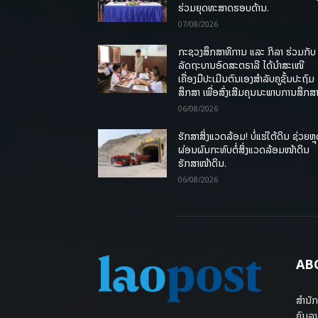
ຮ່ວມຍຸດທະສາດຮອບດ້ານ.
07/08/2026
ກະຊວງສຶກສາທິການ ແລະ ກິລາ ຮ່ວມກັບ
ລັດຖະບານອົດສະຕຣາລີ ໄດ້ນຳສະເໜີ
ເຄື່ອງມືປະເມີນຕົນເອງສຳລັບຄູຊັ້ນປະຖົມ
ສຶກສາ ເພື່ອສົ່ງເສີມຄຸນນະພາບການສຶກສາ
06/08/2026
ຮັກສາສິ່ງແວດລ້ອມ! ບໍ່ແຮ່ໃຕ້ດິນ ຊ່ວຍຫຼ
ຜ່ອນຜົນກະທົບຕໍ່ສິ່ງແວດລ້ອມໜ້າດິນ
ຮັກສາໜ້າດິນ.
06/08/2026
AB
ສຳນັກ
ຄົນລາ