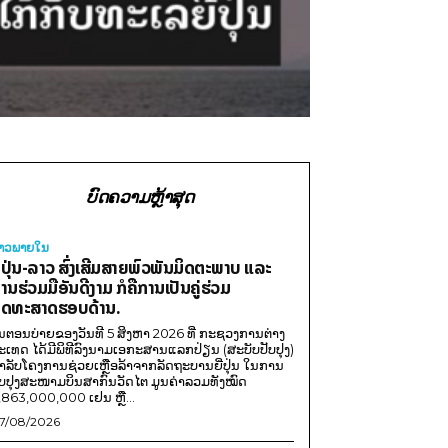
ບົດຄວາມຫຼ້າສຸດ
່າວພາຍ​ໃນ
ີ່ປຸ່ນ-ລາວ ສົ່ງເສີມສາຍພົວພັນມິດຕະພາບ ແລະ
ານຮ່ວມມືອັນດີງາມ ກໍຄືການເປັນຄູ່ຮ່ວມ
ຸດທະສາດຮອບດ້ານ.
ນຕອນບ່າຍຂອງວັນທີ 5 ສິງຫາ 2026 ທີ່ ກະຊວງການຕ່າງ
ະເທດ ໄດ້ມີພິທີລົງນາມເອກະສານແລກປ່ຽນ (ສະບັບປັບປຸງ)
ໍາລັບໂຄງການຊ່ວຍເຫຼືອລ້າຈາກລັດຖະບານຍີ່ປຸ່ນ ໃນການ
ັບປຸງສະໜາມບິນສາກົນວັດໄຕ ມູນຄ່າລວມທັງໝົດ
,863,000,000 ເຢນ ຫຼື...
7/08/2026