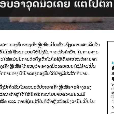
ວ່າ: ກອງທັບຂອງເກົາຫຼີເໜືອເປີດເຜີຍເຖິງຄວາມສໍາເລັດໃນ
້ນໃໝ່ ທີ່ອອກແບບໃຫ້ຍິງຂຶ້ນຈາກເຮືອດໍານໍ້າ. ໃນການລາຍ
ບໃໝ່ແມ່ນມີການຕິດຕັ້ງເທັກໂນໂລຊີທີ່ທັນສະໄໝທີ່ສາມາດ
ຂ
ງເກົາຫຼີເໜືອໄດ້ລະບຸວ່າ ອາວຸດນິວເຄຍແບບໃໝ່ນີ້ຈະເປັນ
ຍ
ກ
ດການທາງໃຕ້ນໍ້າຂອງກອງທັບໄດ້ຢ່າງມີປະສິດທິພາບ.
ຍ
ໃ
ງນີ້ເກີດຂຶ້ນໃນຂະນະທີ່ປະເທດເກົາຫຼີເໜືອຈະສ້າງແຮງ
ປ
ສ
ລະ ເກົາຫຼີໃຕ້ໃຫ້ຍົກເລີກນະໂຍບາຍຄວາມຮ່ວມມື
ປ
ອ ແລະ ການຊ້ອມສູ້ຮົບທີ່ເກົາຫຼີເໜືອເບິ່ງວ່າມັນເປັນໄພ
3
0