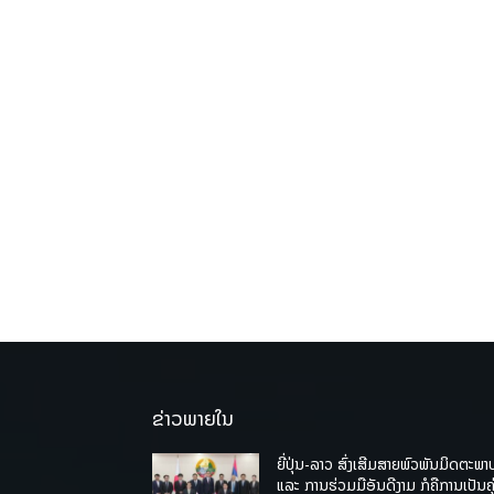
ຂ່າວພາຍໃນ
ຍີ່ປຸ່ນ-ລາວ ສົ່ງເສີມສາຍພົວພັນມິດຕະພາ
ແລະ ການຮ່ວມມືອັນດີງາມ ກໍຄືການເປັນຄູ