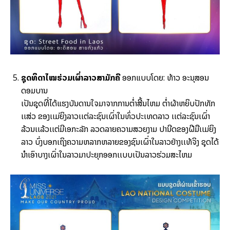
ຊຸດທິດາໄໝຮ່ວມເຜົ່າລາວສາມັກຄີ
ອອກແບບໂດຍ: ທ້າວ ອະນຸສອນ
ດອມບານ
ເປັນຊຸດທີ່ໄດ້ແຮງບັນດານໃຈມາຈາກການຕໍ່າສີ້ນໄຫມ ຕໍ່າຜ້າຫຍິບປັກທັກ
ເເສ່ວ ຂອງເເມ່ຍິງລາວເເຕ່ລະຊົນເຜົ່າໃນທົ່ວປະເທດລາວ ເເຕ່ລະຊົນເຜົ່າ
ລ້ວນເເລ້ວເເຕ່ມີເອກະລັກ ລວດລາຍຄວາມສວຍງາມ ປານີດຂອງຝີມືເເມ່ຍິງ
ລາວ ບົ່ງບອກເຖິງຄວາມຫລາກຫລາຍຂອງຊົນເຜົ່າໃນລາວຢ່າງເເທ້ຈິງ ຊຸດໄດ້
ນໍາເອົາບາງເຜົ່າໃນລາວມາປະຍຸກອອກເເບບເປັນລາວຮ່ວມສະໄຫມ