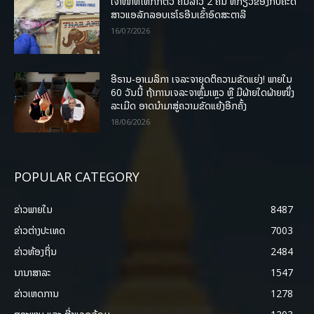
ເຈົ້າໜ້າທີ່ໄທກັກຕົວ ຄົນລາວ 2 ຄົນ ທີ່ກ່ຽວຂ້ອງກັບຄະດີ
ສາວແອລັກລອບເຮໂຣອີນເຂົ້າອົດສະຕາລີ
16/07/2026
ອີຣານ-ອາເມລິກາ ເຈລະຈາຍຸດຕິຄວາມຂັດແຍ່ງ! ພາຍໃນ
60 ວັນນີ້ ຖ້າການເຈລະຈາຫຼົ້ມເຫຼວ ຫຼື ມີຝ່າຍໃດຝ່າຍໜຶ່ງ
ລະເມີດ ອາດນໍາມາສູ່ຄວາມຂັດແຍ້ງອີກຄັ້ງ
18/06/2026
POPULAR CATEGORY
ຂ່າວພາຍ​ໃນ
8487
ຂ່າວຕ່າງປະເທດ
7003
ຂ່າວທ້ອງຖິ່ນ
2484
ນານາສາລະ
1547
ຂ່າວເຫດການ
1278