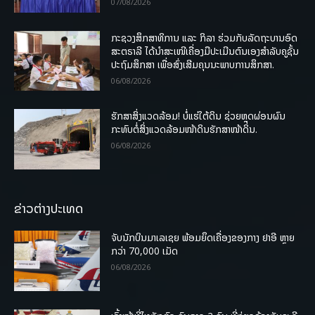
07/08/2026
ກະຊວງສຶກສາທິການ ແລະ ກິລາ ຮ່ວມກັບລັດຖະບານອົດ
ສະຕຣາລີ ໄດ້ນຳສະເໜີເຄື່ອງມືປະເມີນຕົນເອງສຳລັບຄູຊັ້ນ
ປະຖົມສຶກສາ ເພື່ອສົ່ງເສີມຄຸນນະພາບການສຶກສາ.
06/08/2026
ຮັກສາສິ່ງແວດລ້ອມ! ບໍ່ແຮ່ໃຕ້ດິນ ຊ່ວຍຫຼຸດຜ່ອນຜົນ
ກະທົບຕໍ່ສິ່ງແວດລ້ອມໜ້າດິນຮັກສາໜ້າດິນ.
06/08/2026
ຂ່າວຕ່າງປະເທດ
ຈັບນັກບິນມາເລເຊຍ ພ້ອມຍຶດເຄື່ອງຂອງກາງ ຢາອີ ຫຼາຍ
ກວ່າ 70,000 ເມັດ
06/08/2026