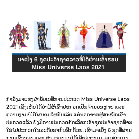
ກໍາລັງມາແຮງສໍາລັບເວທີການປະກວດ Miss Universe Laos
2021 ເຊິ່ງເຫັນໄດ້ວ່າມີຜູ້ເຂົ້າປະກວດເປັນຈໍານວນຫຼາຍ ແລະ
ຄວາມງາມບໍ່ມີໃຜຍອມໃຜກັນເລີຍ ແຕ່ນອກຈາກຜູ້ສະໝັກເຂົ້າ
ປະກວດແລ້ວ ຍັງມີການປະກວດຄັດເລືອກເອົາຊຸດປະຈໍາຊາດທີ່ຈະ
ໃສ່ໄປປະກວດໃນລະດັບສາກົນອີກດ້ວຍ. ເຮົາມາເບິ່ງ 6 ຊຸດທີ່ຜ່ານ
ການເຂົ້າຮອບ ແລະ ສາມາດບອກໄດ້ເລີຍວ່າງາມ ແລະ ສະແດງ