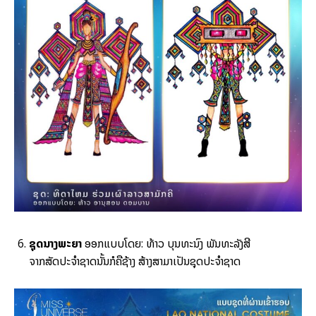
ຊຸດນາງພະຍາ
ອອກແບບໂດຍ: ທ້າວ ບຸນທະນົງ ພັນທະລັງສີ
ຈາກສັດປະຈຳຊາດນັ້ນກໍຄືຊ້າງ ສ້າງສາມາເປັນຊຸດປະຈຳຊາດ