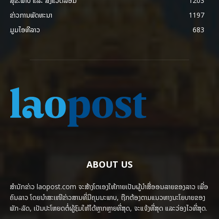
ສຸຂະພາບ ແລະ ສີ່ງແວດລ້ອມ
1203
ຂ່າວການພັດທະນາ
1197
ມູມໄອທີລາວ
683
ABOUT US
ສຳນັກຂ່າວ laopost.com ຈະສ້າງໂຕເອງໃຫ້ກາຍເປັນຜູ້ນຳສື່ອອນລາຍຂອງລາວ ເພື່ອ
ຄົນລາວ ໂດຍນຳສະເໜີຂ່າວສານທີ່ມີຄຸນນະພາບ, ຖືກຕ້ອງຕາມແນວທາງນະໂຍບາຍຂອງ
ພັກ-ລັດ, ເປັນປະໂຫຍດຕໍ່ຜູ້ຊົມໃຫ້ໄດ້ຫຼາກຫຼາຍທີ່ສຸດ, ຈະແຈ້ງທີ່ສຸດ ແລະວ່ອງໄວທີ່ສຸດ.