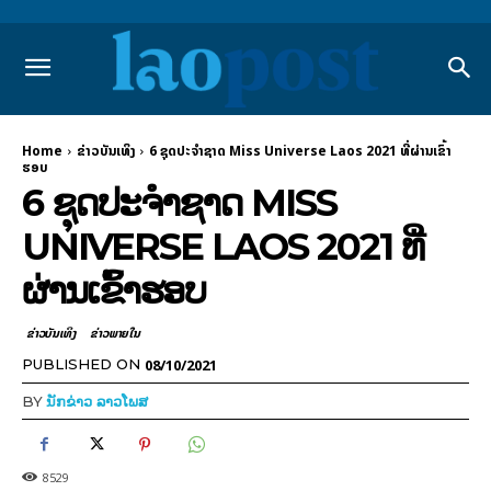
Home
​ຂ່າວບັນເທິງ
6 ຊຸດປະຈໍາຊາດ Miss Universe Laos 2021 ທີ່ຜ່ານເຂົ້າ
ຮອບ
6 ຊຸດປະຈໍາຊາດ MISS
UNIVERSE LAOS 2021 ທີ່
ຜ່ານເຂົ້າຮອບ
​ຂ່າວບັນເທິງ
ຂ່າວພາຍ​ໃນ
08/10/2021
PUBLISHED ON
BY
ນັກຂ່າວ ລາວໂພສ
8529