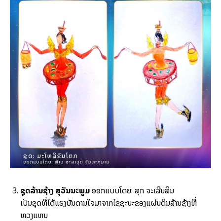
ຊຸດລ້ານຊ້າງ ສຸວັນນະພູມ
ອອກແບບໂດຍ: ສຸກ ຈະເລີນສິນ
ເປັນຊຸດທີ່ໄດ້ແຮງບັນດານໃຈມາຈາກໄຊຊະນະຂອງແຜ່ນດິນລ້ານຊ້າງທີ່
ຫວງແຫນ