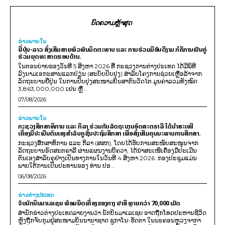
ບົດຄວາມຫຼ້າສຸດ
ຂ່າວພາຍ​ໃນ
ຍີ່ປຸ່ນ-ລາວ ສົ່ງເສີມສາຍພົວພັນມິດຕະພາບ ແລະ ການຮ່ວມມືອັນດີງາມ ກໍຄືການເປັນຄູ່
ຮ່ວມຍຸດທະສາດຮອບດ້ານ.
ໃນຕອນບ່າຍຂອງວັນທີ 5 ສິງຫາ 2026 ທີ່ ກະຊວງການຕ່າງປະເທດ ໄດ້ມີພິທີ
ລົງນາມເອກະສານແລກປ່ຽນ (ສະບັບປັບປຸງ) ສໍາລັບໂຄງການຊ່ວຍເຫຼືອລ້າຈາກ
ລັດຖະບານຍີ່ປຸ່ນ ໃນການປັບປຸງສະໜາມບິນສາກົນວັດໄຕ ມູນຄ່າລວມທັງໝົດ
3,863,000,000 ເຢນ ຫຼື...
07/08/2026
ຂ່າວພາຍ​ໃນ
ກະຊວງສຶກສາທິການ ແລະ ກິລາ ຮ່ວມກັບລັດຖະບານອົດສະຕຣາລີ ໄດ້ນຳສະເໜີ
ເຄື່ອງມືປະເມີນຕົນເອງສຳລັບຄູຊັ້ນປະຖົມສຶກສາ ເພື່ອສົ່ງເສີມຄຸນນະພາບການສຶກສາ.
ກະຊວງສຶກສາທິການ ແລະ ກິລາ (ສສກ), ໂດຍໄດ້ຮັບການສະໜັບສະໜູນຈາກ
ລັດຖະບານອົດສະຕຣາລີ ຜ່ານແຜນງານບີຄວາ, ໄດ້ນຳສະເໜີເຄື່ອງມືປະເມີນ
ຕົນເອງສຳລັບຄູຢ່າງເປັນທາງການໃນວັນທີ 4 ສິງຫາ 2026. ກອງປະຊຸມແມ່ນ
ພາຍໃຕ້ການເປັນປະທານຂອງ ທ່ານ ປອ...
06/08/2026
ຂ່າວຕ່າງປະເທດ
ຈັບນັກບິນມາເລເຊຍ ພ້ອມຍຶດເຄື່ອງຂອງກາງ ຢາອີ ຫຼາຍກວ່າ 70,000 ເມັດ
ສຳນັກຂ່າວຕ່າງປະເທດລາຍງານວ່າ ນັກບິນມາເລເຊຍ ອາດຖືກໂທດປະຫານຊີວິດ
ຫຼັງຖືກຈັບກຸມຢູ່ສະໜາມບິນນານາຊາດ ຊູກາໂນ-ຮັດຕາ ໃນນະຄອນຫຼວງຈາກາ