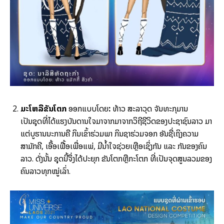
ມະໂຫລີຂັນໂຕກ
ອອກແບບໂດຍ
:
ທ້າວ
ສະລາວຸດ
ຈັນທະກຸມານ
ເປັນຊຸດທີ່ໄດ້ແຮງບັນດານໃຈມາຈາກມາຈາກວິຖີຊີວິດຂອງປະຊາຊົນລາວ ມາ
ແຕ່ບູຮານນະການຄື ກິນເຂົ້າຮ່ວມພາ ກິນຊາຮ່ວມຈອກ ອັນຊື່ເຖິງຄວາມ
ສາມັກຄີ, ເອື້ອເຟື້ອເພື່ອແພ່, ມີນ້ຳໃຈຊ່ວຍເຫຼືອເຊິ່ງກັນ ແລະ ກັນຂອງຄົນ
ລາວ. ດັ່ງນັ້ນ ຊຸດນີ້ຈຶ່ງໄດ້ປະຍຸກ ຂັນໂຕກຫຼືກະໂຕກ ທີ່ເປັນຈຸດສູນລວມຂອງ
ຄົນລາວທຸກໝູ່ເລົ່າ.