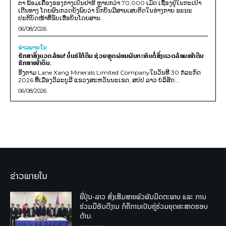
ຕາ ພ້ອມເຄື່ອງຂອງກາງເປັນຢາອີ ຫຼາຍກວ່າ 70,000 ເມັດ ເຊື່ອງຢູ່ໃນກະເປົາ
ເດີນທາງ ໂດຍຜົນກວດຍັງພົບວ່າ ນັກບິນມີສານເສບຕິດໃນຮ່າງກາຍ ຂະນະ
ປະຕິບັດໜ້າທີ່ຂັບເຮືອບິນໂດຍສານ...
06/08/2026
ຂ່າວພາຍ​ໃນ
ຮັກສາສິ່ງແວດລ້ອມ! ບໍ່ແຮ່ໃຕ້ດິນ ຊ່ວຍຫຼຸດຜ່ອນຜົນກະທົບຕໍ່ສິ່ງແວດລ້ອມໜ້າດິນ
ຮັກສາໜ້າດິນ.
ອີງຕາມ Lane Xang Minerals Limited Companyໃນວັນທີ 30 ກໍລະກົດ
2026 ທີ່ເມືອງວິລະບູລີ ແຂວງສະຫວັນນະເຂດ, ສປປ ລາວ ບໍລິສັດ...
06/08/2026
ຂ່າວພາຍໃນ
ຍີ່ປຸ່ນ-ລາວ ສົ່ງເສີມສາຍພົວພັນມິດຕະພາບ ແລະ ການ
ຮ່ວມມືອັນດີງາມ ກໍຄືການເປັນຄູ່ຮ່ວມຍຸດທະສາດຮອບ
ດ້ານ.