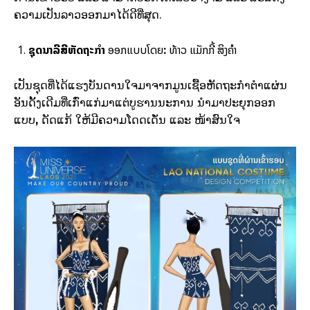
ຄວາມເປັນລາວອອກມາໄດ້ດີທີ່ສຸດ.
ຊຸດນາລີສີຫັດຖະກໍາ
ອອກແບບໂດຍ
:
ທ້າວ
ແມັກກີ້
ສິງຄໍາ
ເປັນຊຸດທີ່ໄດ້ແຮງບັນດານໃຈມາຈາກມູນເຊື້ອຫັດຖະກໍາຕໍາແຜ່ນ
ອັນດັ້ງເດີມທີ່ເກົ່າແກ່ມາແຕ່ບູຮານນະການ
ນໍາມາປະຍຸກອອກ
ແບບ
,
ດັດແກ້
ໃຫ້ມີຄວາມໂດດເດັ່ນ
ແລະ
ໜ້າສົນໃຈ