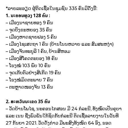
*ລາຍລະອຽດ ຜູ້ຕິດເຊື້ອໃນຊຸມຊົນ 335 ຄົນມີດັ່ງນີ້:
1. ນະຄອນຫຼວງ 128 ຄົນ :
– ເມືອງນາຊາຍທອງ 9 ຄົນ
– ຈຸດບຶງຂະຫຍອງ 35 ຄົນ
– ເມືອງຫາດຊາຍຟອງ 5 ຄົນ
– ເມືອງໄຊເສດຖາ 1 ຄົນ (ບ້ານໂນນຫວາຍ ແລະ ສົມສະຫງ່າ)
– ເມືອງຈັນທະບູລີ 1 ຄົນ, ບ້ານສີຫອມ
– ເມືອງສີໂຄດຕະບອງ 18 ຄົນ
– ໂຮງໝໍ 103 ພົບ 10 ຄົນ
– ຈຸດເກັບຕົວຢ່າງສີເກີດ 19 ຄົນ
– ໂຮງໝໍມິດຕະພາບ 7 ຄົນ
– ຕະຫຼາດໜອງຈັນ 13 ຄົນ
2. ສະຫວັນນະເຂດ 35 ຄົນ
– ວັດບ້ານໂພໄຊ, ນະຄອນໄກສອນ ມີ 24 ກໍລະນີ, ທັງໝົດເປັນຄູບາ
ແລະ ເນນ ຊື່ງພົວພັນໃກ້ຊິດກັບກໍລະນີ ຕິດເຊື້ອລາຍງານໃນວັນທີ
27 ກັນຍາ 2021. ວັດດັ່ງກ່າວ ມີພະສົງທັງໜົດ 64 ອົງ, ຮອດ