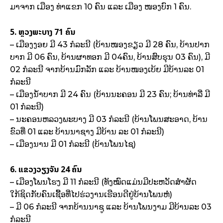
ມາຈາກ ເມືອງ ທ່າແຂກ 10 ຄົນ ແລະ ເມືອງ ໜອງບົກ 1 ຄົນ.
5. ຫຼວງພະບາງ 71​ ຄົນ
– ເມືອງງອຍ ມີ 43 ກໍລະນີ (ບ້ານໜອງຂຽວ ມີ 28 ຄົນ, ບ້ານປາກ
ບາກ ມີ 06 ຄົນ, ບ້ານຜາທອກ ມີ 04ຄົນ, ບ້ານສົບຮຸນ 03 ຄົນ), ມີ
02 ກໍລະນີ ຈາກບ້ານມົກລັກ ແລະ ບ້ານໜອງເບ້ຍ ມີບ້ານລະ 01
ກໍລະນີ
– ເມືອງນໍ້າບາກ ມີ 24 ຄົນ (ບ້ານນະຄອນ ມີ 23 ຄົນ; ບ້ານທ່າລີ່ ມີ
01 ກໍລະນີ)
– ນະຄອນຫລວງພະບາງ ມີ 03 ກໍລະນີ (ບ້ານໂພນສະອາດ, ບ້ານ
ຂົວທີ່ 01 ແລະ ບ້ານນາຊາງ ມີບ້ານ ລະ 01 ກໍລະນີ)
– ເມືອງນານ ມີ 01 ກໍລະນີ (ບ້ານໂພນໄຊ)
6. ແຂວງວຽງຈັນ 24 ຄົນ
– ເມືອງໂພນໂຮງ ມີ 11 ກໍລະນີ (ທັງໝົດແມ່ນມີປະຫວັດສໍາຜັດ
ໃກ້ຊິດກັບຄົນເຊື້ອທີ່ໄປຮ່ວງານເຮືອນດີຢູ່ບ້ານໂພນຫໍ)
– ມີ 06 ກໍລະນີ ຈາກບ້ານນາຊູ ແລະ ບ້ານໂພນງາມ ມີບ້ານລະ 03
ກໍລະນີ