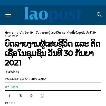
Home
ຂ່າວໂຄວິດ-19
ບົດລາຍງານຜູ້ເສຍຊີວິດ ແລະ ຕິດເຊື້ອໃນຊຸມຊົນ ວັນທີ 30
ກັນຍາ 2021
ບົດລາຍງານຜູ້ເສຍຊີວິດ ແລະ ຕິດ
ເຊື້ອໃນຊຸມຊົນ ວັນທີ 30 ກັນຍາ
2021
ຂ່າວໂຄວິດ-19
30/09/2021
PUBLISHED ON
BY
TINA
2387