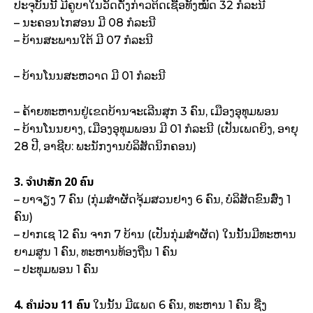
ປະຈຸບັນນີ້ ມີຄູບາໃນວັດດັ່ງກ່າວຕິດເຊື້ອທັງໝົດ 32 ກໍລະນີ
– ນະຄອນໄກສອນ ມີ 08 ກໍລະນີ
– ​ບ້ານສະພານໃຕ້ ມີ 07 ກໍລະນີ
– ບ້ານໂນນສະຫວາດ ມີ 01 ກໍລະນີ
– ຄ້າຍທະຫານຢູ່ເຂດບ້ານຈະເລີນສຸກ 3 ຄົນ, ເມືອງອຸທຸມພອນ
– ບ້ານໂນນຍາງ, ເມືອງອຸທຸມພອນ ມີ 01 ກໍລະນີ (ເປັນເພດຍິງ, ອາຍຸ
28 ປີ, ອາຊີບ: ພະນັກງານບໍລິສັດນິກຄອນ)
3. ຈຳປາສັກ 20​ ຄົນ
– ບາຈຽງ 7 ຄົນ (ກຸ່ມສຳຜັດຈຸ້ມສວນຢາງ 6 ຄົນ, ບໍລິສັດຂົນສົ່ງ 1
ຄົນ)
– ປາກເຊ 12 ຄົນ ຈາກ 7 ບ້ານ (ເປັນກຸ່ມສຳຜັດ) ໃນນັ້ນມີທະຫານ
ຍາມສູນ 1 ຄົນ, ທະຫານທ້ອງຖີ່ນ 1 ຄົນ
– ປະທຸມພອນ 1 ຄົນ
4. ຄຳມ່ວນ 11 ຄົນ
ໃນນັ້ນ ມີແພດ 6 ຄົນ, ທະຫານ 1 ຄົນ ຊື່ງ