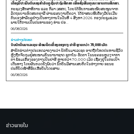
ເຄື່ອງມືປະເມີນຕົນເອງສຳລັບຄູຊັ້ນປະຖົມສຶກສາ ເພື່ອສົ່ງເສີມຄຸນນະພາບການສຶກສາ.
ກະຊວງສຶກສາທິການ ແລະ ກິລາ (ສສກ), ໂດຍໄດ້ຮັບການສະໜັບສະໜູນຈາກ
ລັດຖະບານອົດສະຕຣາລີ ຜ່ານແຜນງານບີຄວາ, ໄດ້ນຳສະເໜີເຄື່ອງມືປະເມີນ
ຕົນເອງສຳລັບຄູຢ່າງເປັນທາງການໃນວັນທີ 4 ສິງຫາ 2026. ກອງປະຊຸມແມ່ນ
ພາຍໃຕ້ການເປັນປະທານຂອງ ທ່ານ ປອ...
06/08/2026
ຂ່າວຕ່າງປະເທດ
ຈັບນັກບິນມາເລເຊຍ ພ້ອມຍຶດເຄື່ອງຂອງກາງ ຢາອີ ຫຼາຍກວ່າ 70,000 ເມັດ
ສຳນັກຂ່າວຕ່າງປະເທດລາຍງານວ່າ ນັກບິນມາເລເຊຍ ອາດຖືກໂທດປະຫານຊີວິດ
ຫຼັງຖືກຈັບກຸມຢູ່ສະໜາມບິນນານາຊາດ ຊູກາໂນ-ຮັດຕາ ໃນນະຄອນຫຼວງຈາກາ
ຕາ ພ້ອມເຄື່ອງຂອງກາງເປັນຢາອີ ຫຼາຍກວ່າ 70,000 ເມັດ ເຊື່ອງຢູ່ໃນກະເປົາ
ເດີນທາງ ໂດຍຜົນກວດຍັງພົບວ່າ ນັກບິນມີສານເສບຕິດໃນຮ່າງກາຍ ຂະນະ
ປະຕິບັດໜ້າທີ່ຂັບເຮືອບິນໂດຍສານ...
06/08/2026
ຂ່າວພາຍໃນ