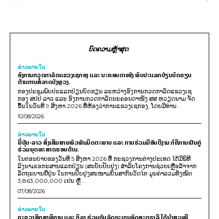
ບົດຄວາມຫຼ້າສຸດ
ຂ່າວພາຍ​ໃນ
ອົງການກວດກາລັດແຂວງເຊກອງ ແລະ ນະຄອນດາໜັງ ພົບປະແລກປ່ຽນບົດຮຽນ
ຕ້ານການສໍ້ລາດບັງຫຼວງ.
ກອງປະຊຸມພົບປະແລກປ່ຽນບົດຮຽນ ລະຫວ່າງອົງການກວດກາລັດແຂວງເຊ
ກອງ ສປປ ລາວ ແລະ ອົງການກວດກາລັດນະຄອນດາໜັງ ສສ ຫວຽດນາມ ຈັດ
ຂຶ້ນໃນວັນທີ 9 ສິງຫາ 2026 ທີ່ຫ້ອງວ່າການແຂວງເຊກອງ, ໂດຍມີທ່ານ...
10/08/2026
ຂ່າວພາຍ​ໃນ
ຍີ່ປຸ່ນ-ລາວ ສົ່ງເສີມສາຍພົວພັນມິດຕະພາບ ແລະ ການຮ່ວມມືອັນດີງາມ ກໍຄືການເປັນຄູ່
ຮ່ວມຍຸດທະສາດຮອບດ້ານ.
ໃນຕອນບ່າຍຂອງວັນທີ 5 ສິງຫາ 2026 ທີ່ ກະຊວງການຕ່າງປະເທດ ໄດ້ມີພິທີ
ລົງນາມເອກະສານແລກປ່ຽນ (ສະບັບປັບປຸງ) ສໍາລັບໂຄງການຊ່ວຍເຫຼືອລ້າຈາກ
ລັດຖະບານຍີ່ປຸ່ນ ໃນການປັບປຸງສະໜາມບິນສາກົນວັດໄຕ ມູນຄ່າລວມທັງໝົດ
3,863,000,000 ເຢນ ຫຼື...
07/08/2026
ຂ່າວພາຍ​ໃນ
ກະຊວງສຶກສາທິການ ແລະ ກິລາ ຮ່ວມກັບລັດຖະບານອົດສະຕຣາລີ ໄດ້ນຳສະເໜີ