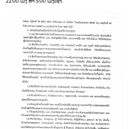
22:00 ໂມງ ຫາ 5:00 ໂມງເຊົ້າ.