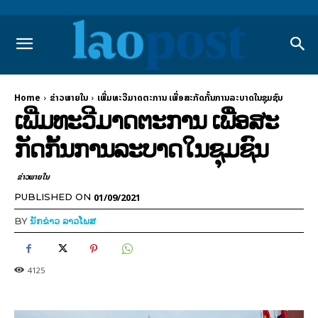
Home
ຂ່າວພາຍ​ໃນ
ເພີ່ມທະວີມາດຕະການ ເພື່ອສະກັດກັ້ນການລະບາດໃນຊຸມຊົນ
ເພີ່ມທະວີມາດຕະການ ເພື່ອສະ
ກັດກັ້ນການລະບາດໃນຊຸມຊົນ
ຂ່າວພາຍ​ໃນ
01/09/2021
PUBLISHED ON
BY
ນັກຂ່າວ ລາວໂພສ
4125