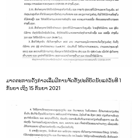
ມາດຕະການດັ່ງກ່າວເລີ່ມມີການຈັດຕັ້ງປະຕິບັດນັບແຕ່ວັນທີ 1
ກັນຍາ ເຖິງ 15 ກັນຍາ 2021