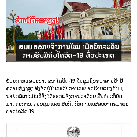
ຍ້ອນການແຜ່ລະບາດຂອງໂຄວິດ-19 ໃນຊຸມຊົນຂອງລາວຍັງມີ
ຄວາມສ່ຽງສູງ ທັງຈັດຢູ່ໃນລະດັບການລະບາດຮ້າຍແຮງຂັ້ນ 1,
ນາຍົກລັດຖະມົນຕີຈິ່ງໄດ້ອອກແຈ້ງການວ່າດ້ວຍ ສືບຕໍ່ປະຕິບັດ
ມາດຕະການ, ຄວບຄຸມ ແລະ ສະກັດກັ້ນການແຜ່ລະບາດຂອງພະ
ຍາດໂຄວິດ-19.