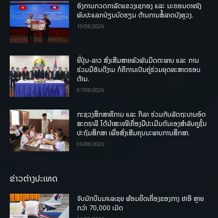
ອົງການກວດກາລັດແຂວງເຊກອງ ແລະ ນະຄອນດາໜັງ
ພົບປະແລກປ່ຽນບົດຮຽນ ຕ້ານການສໍ້ລາດບັງຫຼວງ.
10/08/2026
ຍີ່ປຸ່ນ-ລາວ ສົ່ງເສີມສາຍພົວພັນມິດຕະພາບ ແລະ ການ
ຮ່ວມມືອັນດີງາມ ກໍຄືການເປັນຄູ່ຮ່ວມຍຸດທະສາດຮອບ
ດ້ານ.
07/08/2026
ກະຊວງສຶກສາທິການ ແລະ ກິລາ ຮ່ວມກັບລັດຖະບານອົດ
ສະຕຣາລີ ໄດ້ນຳສະເໜີເຄື່ອງມືປະເມີນຕົນເອງສຳລັບຄູຊັ້ນ
ປະຖົມສຶກສາ ເພື່ອສົ່ງເສີມຄຸນນະພາບການສຶກສາ.
06/08/2026
ຂ່າວຕ່າງປະເທດ
ຈັບນັກບິນມາເລເຊຍ ພ້ອມຍຶດເຄື່ອງຂອງກາງ ຢາອີ ຫຼາຍ
ກວ່າ 70,000 ເມັດ