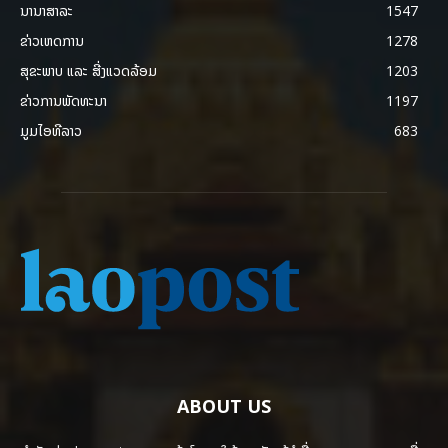
ນານາສາລະ
1547
ຂ່າວເຫດການ
1278
ສຸຂະພາບ ແລະ ສີ່ງແວດລ້ອມ
1203
ຂ່າວການພັດທະນາ
1197
ມູມໄອທີລາວ
683
ABOUT US