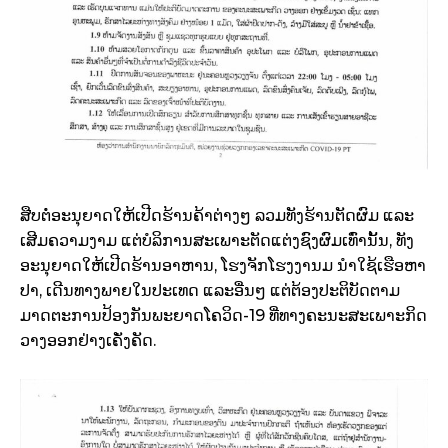
ສືບຕໍ່ອະນຸຍາດໃຫ້ເປີດຮ້ານຄ້າຕ່າງໆ ລວມທັງຮ້ານຕັດຜົມ ແລະ
ເສີມຄວາມງາມ ແຕ່ບໍລິການສະເພາະຕັດແຕ່ງຊົງຜົມເທົ່ານັ້ນ, ທັງ
ອະນຸຍາດໃຫ້ເປີດຮ້ານອາຫານ, ໂຮງຈັກໂຮງງານມ ນຳໃຊ້ເຮືອຫາ
ປາ, ເດີນທາງພາຍໃນປະເທດ ແລະອື່ນໆ ແຕ່ຕ້ອງປະຕິບັດຕາມ
ມາດຕະການປ້ອງກັນພະຍາດໂຄວິດ-19 ທີ່ທາງຄະນະສະເພາະກິດ
ວາງອອກຢ່າງເຄັ່ງຄັດ.