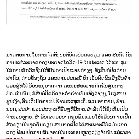
ມາດຕະການໃນການຈັດຕັ້ງປະຕິບັດເພື່ອຄວບຄຸມ ແລະ ສະກັດກັ້ນ
ການແຜ່ລະບາດຂອງພະຍາດໂຄວິດ-19 ໃນປະເທດ ໄດ້ແກ່: ສຸມ
ໃສ່ການສັກວັກຊີນໃຫ້ບັນດາເປົ້າໝາຍຕ່າງໆ, ທັງສືບຕໍ່ປິດດ່ານ
ສາກົນ, ດ່ານທ້ອງຖິ່ນ ແລະດ່ານປະເພນີ ຍົກເວັ້ນລົດຂົນສົ່ງສິນຄ້າ
ແລະຜູ້ທີ່ໄດ້ຮັບອະນຸຍາດຈາກຄະນະສະເພາະກິດຂັ້ນສູນກາງ.
ພ້ອມກັນນັ້ນ, ກໍສືບຕໍ່ປິດກິດຈະກຳຮ້ານບັນເທີງຕ່າງໆ, ໂຮງສາຍ
ຮູບເງົາ, ອິນເຕີເນັດຄາເຟ່, ຮ້ານສະໜຸກເກີ້, ສວນອາຫານ, ຮ້ານ
ນວດ, ສະປາ ແລະສະຖານທີ່ອື່ນໆທີ່ມີການສຳຜັດໃກ້ຊິດກັນເປັນ
ຈຳນວນຫຼາຍ, ສຳລັບເຂດລະບາດຊຸມຊົນແມ່ນໃຫ້ເລື່ອນການເປີດ
ສົກຮຽນໃນທຸກຊັ້ນຮຽນ ສາມາດເປີດໄດ້ສະເພາະທີ່ບໍ່ແມ່ນເຂດ
ແດງ ພ້ອມປິດການສັນຈອນໃນນະຄອນຫຼວງວຽງຈັນນັບແຕ່ເວລາ