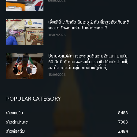
06/08/2026
ເຈົ້າໜ້າທີ່ໄທກັກຕົວ ຄົນລາວ 2 ຄົນ ທີ່ກ່ຽວຂ້ອງກັບຄະດີ
ສາວແອລັກລອບເຮໂຣອີນເຂົ້າອົດສະຕາລີ
16/07/2026
ອີຣານ-ອາເມລິກາ ເຈລະຈາຍຸດຕິຄວາມຂັດແຍ່ງ! ພາຍໃນ
60 ວັນນີ້ ຖ້າການເຈລະຈາຫຼົ້ມເຫຼວ ຫຼື ມີຝ່າຍໃດຝ່າຍໜຶ່ງ
ລະເມີດ ອາດນໍາມາສູ່ຄວາມຂັດແຍ້ງອີກຄັ້ງ
18/06/2026
POPULAR CATEGORY
ຂ່າວພາຍ​ໃນ
8488
ຂ່າວຕ່າງປະເທດ
7003
ຂ່າວທ້ອງຖິ່ນ
2484