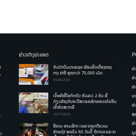
ຂ່າວຕ່າງປະເທດ
P
ບ
ຈັບນັກບິນມາເລເຊຍ ພ້ອມຍຶດເຄື່ອງຂອງ
ຂ່
່
ກາງ ຢາອີ ຫຼາຍກວ່າ 70,000 ເມັດ
ຂ່
06/08/2026
ຂ່
ເຈົ້າໜ້າທີ່ໄທກັກຕົວ ຄົນລາວ 2 ຄົນ ທີ່
ນາ
ກ່ຽວຂ້ອງກັບຄະດີສາວແອລັກລອບເຮໂຣອີນ
ຂ່
ເຂົ້າອົດສະຕາລີ
ສຸ
.
16/07/2026
ຂ່
ອີຣານ-ອາເມລິກາ ເຈລະຈາຍຸດຕິຄວາມ
ຂັດແຍ່ງ! ພາຍໃນ 60 ວັນນີ້ ຖ້າການເຈລະຈາ
ມູ
ຸດ