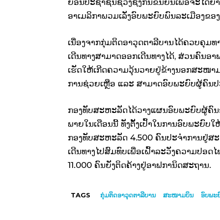
ຍ້ອນປະຊາຊົນຊ່ວງຊິງກັນຂຶ້ນຍົນເພື່ອຈະໄດ
ອາເມລິກາພວມເລັ່ງອົບພະຍົບພົນລະເມືອງຂອງ
ເນື່ອງຈາກກຸ່ມຕິດອາວຸດຕາລີບານໄດ້ຄວບຄຸມທ
ເດີນທາງສາມາດອອກເດີນທາງໄດ້, ສ່ວນຄົນອາຟ
ເຮັດໃຫ້ເກີດຄວາມວຸ້ນວາຍຢູ່ຂ້າງນອກສະໜາມ
ການຊ່ວຍເຫຼືອ ແລະ ສາມາດອົບພະຍົບຜູ້ຄົນປ
ກອງທັບສະຫະລັດໄດ້ວາງແຜນອົບພະຍົບຜູ້ຄົ
ພາຍໃນເດືອນນີ້ ທັງຕັ້ງເປົ້າໃນການອົບພະຍົບໃຫ
ກອງທັບສະຫະລັດ 4.500 ຄົນປະຈຳການຢູ່ສ
ເດີນທາງໄປສົມທົບເພື່ອເຝົ້າລະວັງຄວາມປອ
11.000 ຄົນຍັງຕິດຄ້າງຢູ່ອາຟການິດສະຖານ.
TAGS
ກຸ່ມຕິດອາວຸດຕາລີບານ
ສະໜາມບິນ
ອົບພະຍ