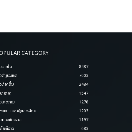
OPULAR CATEGORY
າວພາຍ​ໃນ
8487
າວຕ່າງປະເທດ
7003
າວທ້ອງຖິ່ນ
2484
ນາສາລະ
1547
າວເຫດການ
1278
ຂະພາບ ແລະ ສີ່ງແວດລ້ອມ
1203
າວການພັດທະນາ
1197
ມໄອທີລາວ
683