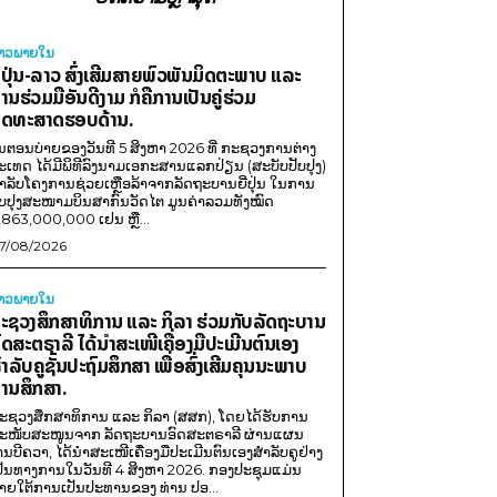
່າວພາຍ​ໃນ
ີ່ປຸ່ນ-ລາວ ສົ່ງເສີມສາຍພົວພັນມິດຕະພາບ ແລະ
ານຮ່ວມມືອັນດີງາມ ກໍຄືການເປັນຄູ່ຮ່ວມ
ຸດທະສາດຮອບດ້ານ.
ນຕອນບ່າຍຂອງວັນທີ 5 ສິງຫາ 2026 ທີ່ ກະຊວງການຕ່າງ
ະເທດ ໄດ້ມີພິທີລົງນາມເອກະສານແລກປ່ຽນ (ສະບັບປັບປຸງ)
ໍາລັບໂຄງການຊ່ວຍເຫຼືອລ້າຈາກລັດຖະບານຍີ່ປຸ່ນ ໃນການ
ັບປຸງສະໜາມບິນສາກົນວັດໄຕ ມູນຄ່າລວມທັງໝົດ
,863,000,000 ເຢນ ຫຼື...
7/08/2026
່າວພາຍ​ໃນ
ະຊວງສຶກສາທິການ ແລະ ກິລາ ຮ່ວມກັບລັດຖະບານ
ົດສະຕຣາລີ ໄດ້ນຳສະເໜີເຄື່ອງມືປະເມີນຕົນເອງ
ຳລັບຄູຊັ້ນປະຖົມສຶກສາ ເພື່ອສົ່ງເສີມຄຸນນະພາບ
ານສຶກສາ.
ະຊວງສຶກສາທິການ ແລະ ກິລາ (ສສກ), ໂດຍໄດ້ຮັບການ
ະໜັບສະໜູນຈາກ ລັດຖະບານອົດສະຕຣາລີ ຜ່ານແຜນ
ານບີຄວາ, ໄດ້ນຳສະເໜີເຄື່ອງມືປະເມີນຕົນເອງສຳລັບຄູຢ່າງ
ປັນທາງການໃນວັນທີ 4 ສິງຫາ 2026. ກອງປະຊຸມແມ່ນ
າຍໃຕ້ການເປັນປະທານຂອງ ທ່ານ ປອ...