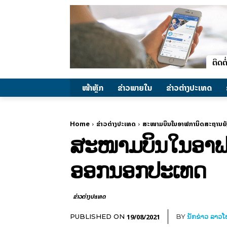
ໜ້າຫຼັກ
ຂ່າວພາຍ​ໃນ
ຂ່າວຕ່າງປະເທດ
Home
ຂ່າວຕ່າງປະເທດ
ສະໜາມບິນໃນອາຟການິດສະຖານຍັ
ສະໜາມບິນໃນອາຟກ
ອອກນອກປະເທດ
ຂ່າວຕ່າງປະເທດ
19/08/2021
PUBLISHED ON
BY
ນັກຂ່າວ ລາວ