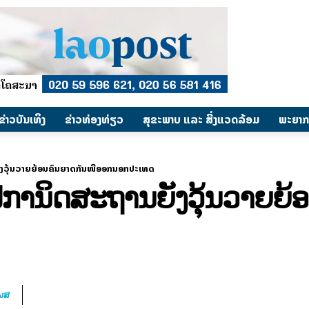
​ຂ່າວບັນເທິງ
​ຂ່າວທ່ອງທ່ຽວ
ສຸຂະພາບ ແລະ ສີ່ງແວດລ້ອມ
ພະຍາກ
ງວຸ້ນວາຍຍ້ອນຄົນຍາດກັນໜີອອກນອກປະເທດ
ານິດສະຖານຍັງວຸ້ນວາຍຍ້ອ
ໂພສ