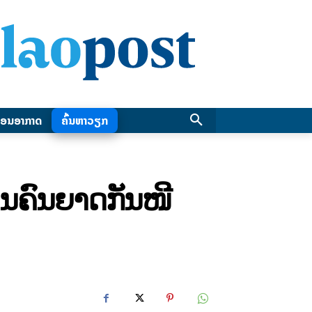
ອນອາກາດ
ຄົ້ນຫາວຽກ
ນຄົນຍາດກັນໜີ