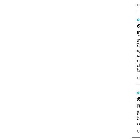
0
ຂ
ຈ
ຫ
ສ
ຖ
ຊ
ຂ
ກ
ເ
ໂ
0
ຂ
ຮ
ກ
ອ
ວ
ເ
0