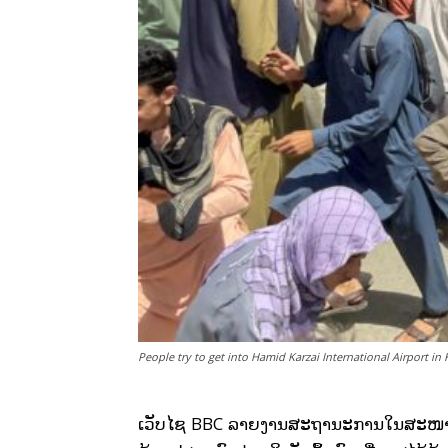
People try to get into Hamid Karzai International Airport i
BBC
ເວັບໄຊ
ລາຍງານສະຖານະການໃນສະໜາມບິ