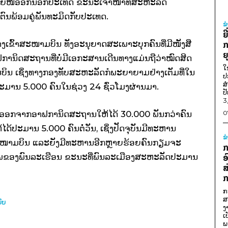
້ຍ້າຍໜີອອກນອກປະເທດ ຂະນະເຈົ້າໜ້າທີ່ສະຫະລັດ
ຕົນພ້ອມຄູ່ພັນທະມິດກັບປະເທດ.
ຂ
ຍ
າງເຂົ້າສະໜາມບິນ ທັງອະນຸຍາດສະເພາະບຸກຄົນທີ່ມີໜັງສື
ກ
ຍ
ການິດສະຖານທີ່ບໍ່ມີເອກະສານເດີນທາງແມ່ນຖືວ່າໝົດສິດ
ໃ
ບິນ ເຊິ່ງທາງກອງທັບສະຫະລັດກໍພະຍາຍາມຢ່າງເຕັມທີ່ໃນ
ປ
ສ
ະມານ 5.000 ຄົນໃນຊ່ວງ 24 ຊົ່ວໂມງຜ່ານມາ.
ປ
3
ນອອກຈາກອາຟການິດສະຖານໃຫ້ໄດ້ 30.000 ພັນກວ່າຄົນ
0
້ໄດ້ປະມານ 5.000 ຄົນຕໍ່ວັນ, ເຊິ່ງປັດຈຸບັນມີທະຫານ
ຂ
ະໜາມບິນ ແລະຍັງມີທະຫານອີກຫຼາຍຮ້ອຍຄົນກຽມຈະ
ກ
ດໄພຂອງພົນລະເຮືອນ ຂະນະທີ່ພົນລະເມືອງສະຫະລັດປະມານ
ອ
ສ
ກ
ກ
ສ
ົບ
ງ
ເ
ພ