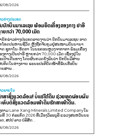
6/08/2026
່າວຕ່າງປະເທດ
ັບນັກບິນມາເລເຊຍ ພ້ອມຍຶດເຄື່ອງຂອງກາງ ຢາອີ
ຼາຍກວ່າ 70,000 ເມັດ
ຳນັກຂ່າວຕ່າງປະເທດລາຍງານວ່າ ນັກບິນມາເລເຊຍ ອາດ
ືກໂທດປະຫານຊີວິດ ຫຼັງຖືກຈັບກຸມຢູ່ສະໜາມບິນນານາ
າດ ຊູກາໂນ-ຮັດຕາ ໃນນະຄອນຫຼວງຈາກາຕາ ພ້ອມເຄື່ອງ
ອງກາງເປັນຢາອີ ຫຼາຍກວ່າ 70,000 ເມັດ ເຊື່ອງຢູ່ໃນ
ະເປົາເດີນທາງ ໂດຍຜົນກວດຍັງພົບວ່າ ນັກບິນມີສານ
ສບຕິດໃນຮ່າງກາຍ ຂະນະປະຕິບັດໜ້າທີ່ຂັບເຮືອບິນ
ດຍສານ...
6/08/2026
່າວພາຍ​ໃນ
ັກສາສິ່ງແວດລ້ອມ! ບໍ່ແຮ່ໃຕ້ດິນ ຊ່ວຍຫຼຸດຜ່ອນຜົນ
ະທົບຕໍ່ສິ່ງແວດລ້ອມໜ້າດິນຮັກສາໜ້າດິນ.
ີງຕາມ Lane Xang Minerals Limited Companyໃນ
ັນທີ 30 ກໍລະກົດ 2026 ທີ່ເມືອງວິລະບູລີ ແຂວງສະຫວັນນະ
ຂດ, ສປປ ລາວ ບໍລິສັດ...
6/08/2026