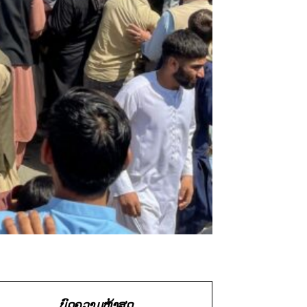
ບົດຄວາມຫຼ້າສຸດ