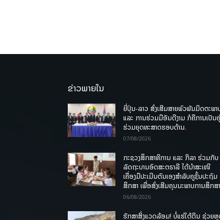
ຂ່າວພາຍໃນ
ຍີ່ປຸ່ນ-ລາວ ສົ່ງເສີມສາຍພົວພັນມິດຕະພາ
ແລະ ການຮ່ວມມືອັນດີງາມ ກໍຄືການເປັນຄູ
ຮ່ວມຍຸດທະສາດຮອບດ້ານ.
07/08/2026
ກະຊວງສຶກສາທິການ ແລະ ກິລາ ຮ່ວມກັບ
ລັດຖະບານອົດສະຕຣາລີ ໄດ້ນຳສະເໜີ
ເຄື່ອງມືປະເມີນຕົນເອງສຳລັບຄູຊັ້ນປະຖົມ
ສຶກສາ ເພື່ອສົ່ງເສີມຄຸນນະພາບການສຶກສາ
06/08/2026
ຮັກສາສິ່ງແວດລ້ອມ! ບໍ່ແຮ່ໃຕ້ດິນ ຊ່ວຍຫຼ