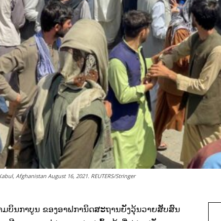
n Kabul, Afghanistan August 16, 2021. REUTERS/Stringer
ນກາບູນ ຂອງອາຟການິດສະຖານຍັງວຸ້ນວາຍສັບສົນ