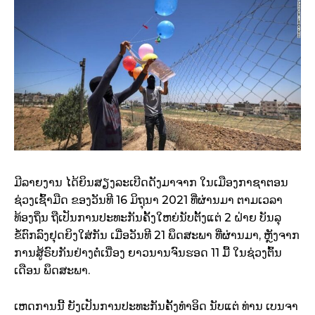
ມີລາຍງານ ໄດ້ຍິນສຽງລະເບີດດັງມາຈາກ ໃນເມືອງກາຊາຕອນ
ຊ່ວງເຊົ້າມືດ ຂອງວັນທີ 16 ມິຖຸນາ 2021 ທີ່ຜ່ານມາ ຕາມເວລາ
ທ້ອງຖິ່ນ ຖືເປັນການປະທະກັນຄັ້ງໃຫຍ່ນັບຕັ້ງແຕ່ 2 ຝ່າຍ ບັນລຸ
ຂໍ້ຕົກລົງຢຸດຍິງໃສ່ກັນ ເມື່ອວັນທີ 21 ພຶດສະພາ ທີ່ຜ່ານມາ, ຫຼັງຈາກ
ການສູ້ຣົບກັນຢ່າງຕໍ່ເນື່ອງ ຍາວນານຈົນຮອດ 11 ມື້ ໃນຊ່ວງຕົ້ນ
ເດືອນ ພຶດສະພາ.
ເຫດການນີ້ ຍັງເປັນການປະທະກັນຄັ້ງທຳອິດ ນັບແຕ່ ທ່ານ ເບນຈາ