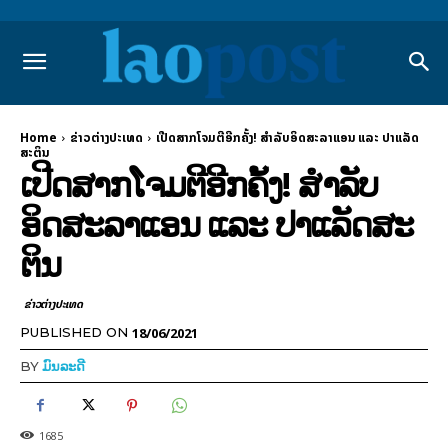
Home
ຂ່າວຕ່າງປະເທດ
ເປີດສາກໂຈມຕີອີກຄັ້ງ! ສຳລັບອິດສະລາແອນ ແລະ ປາແລັດ
ສະຕິນ
ເປີດສາກໂຈມຕີອີກຄັ້ງ! ສຳລັບ
ອິດສະລາແອນ ແລະ ປາແລັດສະ
ຕິນ
ຂ່າວຕ່າງປະເທດ
18/06/2021
PUBLISHED ON
BY
ມົນລະດີ
1685