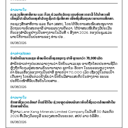
ຂ່າວພາຍ​ໃນ
ກະຊວງສຶກສາທິການ ແລະ ກິລາ ຮ່ວມກັບລັດຖະບານອົດສະຕຣາລີ ໄດ້ນຳສະເໜີ
ເຄື່ອງມືປະເມີນຕົນເອງສຳລັບຄູຊັ້ນປະຖົມສຶກສາ ເພື່ອສົ່ງເສີມຄຸນນະພາບການສຶກສາ.
ກະຊວງສຶກສາທິການ ແລະ ກິລາ (ສສກ), ໂດຍໄດ້ຮັບການສະໜັບສະໜູນຈາກ
ລັດຖະບານອົດສະຕຣາລີ ຜ່ານແຜນງານບີຄວາ, ໄດ້ນຳສະເໜີເຄື່ອງມືປະເມີນ
ຕົນເອງສຳລັບຄູຢ່າງເປັນທາງການໃນວັນທີ 4 ສິງຫາ 2026. ກອງປະຊຸມແມ່ນ
ພາຍໃຕ້ການເປັນປະທານຂອງ ທ່ານ ປອ...
06/08/2026
ຂ່າວຕ່າງປະເທດ
ຈັບນັກບິນມາເລເຊຍ ພ້ອມຍຶດເຄື່ອງຂອງກາງ ຢາອີ ຫຼາຍກວ່າ 70,000 ເມັດ
ສຳນັກຂ່າວຕ່າງປະເທດລາຍງານວ່າ ນັກບິນມາເລເຊຍ ອາດຖືກໂທດປະຫານຊີວິດ
ຫຼັງຖືກຈັບກຸມຢູ່ສະໜາມບິນນານາຊາດ ຊູກາໂນ-ຮັດຕາ ໃນນະຄອນຫຼວງຈາກາ
ຕາ ພ້ອມເຄື່ອງຂອງກາງເປັນຢາອີ ຫຼາຍກວ່າ 70,000 ເມັດ ເຊື່ອງຢູ່ໃນກະເປົາ
ເດີນທາງ ໂດຍຜົນກວດຍັງພົບວ່າ ນັກບິນມີສານເສບຕິດໃນຮ່າງກາຍ ຂະນະ
ປະຕິບັດໜ້າທີ່ຂັບເຮືອບິນໂດຍສານ...
06/08/2026
ຂ່າວພາຍ​ໃນ
ຮັກສາສິ່ງແວດລ້ອມ! ບໍ່ແຮ່ໃຕ້ດິນ ຊ່ວຍຫຼຸດຜ່ອນຜົນກະທົບຕໍ່ສິ່ງແວດລ້ອມໜ້າດິນ
ຮັກສາໜ້າດິນ.
ອີງຕາມ Lane Xang Minerals Limited Companyໃນວັນທີ 30 ກໍລະກົດ
2026 ທີ່ເມືອງວິລະບູລີ ແຂວງສະຫວັນນະເຂດ, ສປປ ລາວ ບໍລິສັດ...
06/08/2026