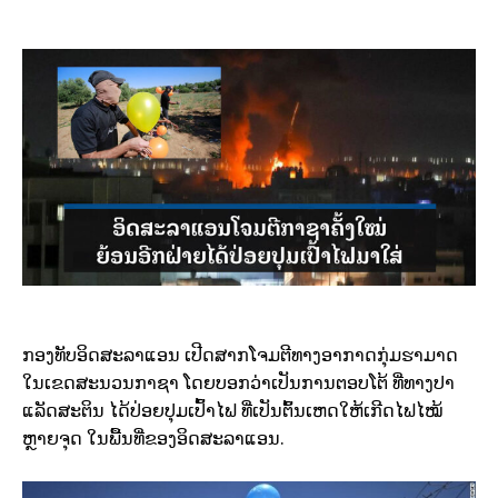
ກອງທັບອິດສະລາແອນ ເປີດສາກໂຈມຕີທາງອາກາດກຸ່ມຮາມາດ
ໃນເຂດສະນວນກາຊາ ໂດຍບອກວ່າເປັນການຕອບໂຕ້ ທີ່ທາງປາ
ແລັດສະຕິນ ໄດ້ປ່ອຍປຸມເປົ້າໄຟ ທີ່ເປັນຕົ້ນເຫດໃຫ້ເກີດໄຟໄໝ້
ຫຼາຍຈຸດ ໃນພື້ນທີ່ຂອງອິດສະລາແອນ.