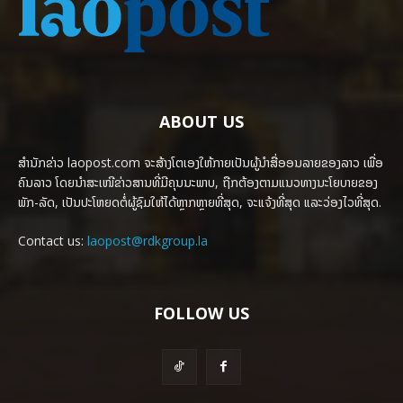
ABOUT US
ສຳນັກຂ່າວ laopost.com ຈະສ້າງໂຕເອງໃຫ້ກາຍເປັນຜູ້ນຳສື່ອອນລາຍຂອງລາວ ເພື່ອ
ຄົນລາວ ໂດຍນຳສະເໜີຂ່າວສານທີ່ມີຄຸນນະພາບ, ຖືກຕ້ອງຕາມແນວທາງນະໂຍບາຍຂອງ
ພັກ-ລັດ, ເປັນປະໂຫຍດຕໍ່ຜູ້ຊົມໃຫ້ໄດ້ຫຼາກຫຼາຍທີ່ສຸດ, ຈະແຈ້ງທີ່ສຸດ ແລະວ່ອງໄວທີ່ສຸດ.
Contact us:
laopost@rdkgroup.la
FOLLOW US