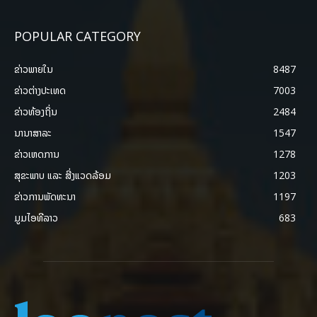
POPULAR CATEGORY
ຂ່າວພາຍ​ໃນ
8487
ຂ່າວຕ່າງປະເທດ
7003
ຂ່າວທ້ອງຖິ່ນ
2484
ນານາສາລະ
1547
ຂ່າວເຫດການ
1278
ສຸຂະພາບ ແລະ ສີ່ງແວດລ້ອມ
1203
ຂ່າວການພັດທະນາ
1197
ມູມໄອທີລາວ
683