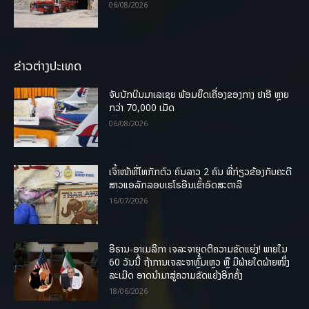
06/08/2026
ຂ່າວຕ່າງປະເທດ
ຈັບນັກບິນມາເລເຊຍ ພ້ອມຍຶດເຄື່ອງຂອງກາງ ຢາອີ ຫຼາຍ
ກວ່າ 70,000 ເມັດ
06/08/2026
ເຈົ້າໜ້າທີ່ໄທກັກຕົວ ຄົນລາວ 2 ຄົນ ທີ່ກ່ຽວຂ້ອງກັບຄະດີ
ສາວແອລັກລອບເຮໂຣອີນເຂົ້າອົດສະຕາລີ
16/07/2026
ອີຣານ-ອາເມລິກາ ເຈລະຈາຍຸດຕິຄວາມຂັດແຍ່ງ! ພາຍໃນ
60 ວັນນີ້ ຖ້າການເຈລະຈາຫຼົ້ມເຫຼວ ຫຼື ມີຝ່າຍໃດຝ່າຍໜຶ່ງ
ລະເມີດ ອາດນໍາມາສູ່ຄວາມຂັດແຍ້ງອີກຄັ້ງ
18/06/2026