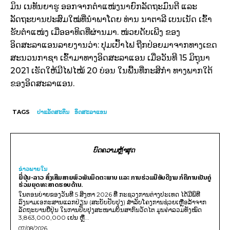
ມິນ ເນທັນຍາຮູ ອອກຈາກຕຳແໜ່ງນາຍົກລັດຖະມົນຕີ ແລະ
ລັດຖະບານປະສົມໃໝ່ທີ່ນຳພາໂດຍ ທ່ານ ນາຕາລີ ເບນເນັດ ເຂົ້າ
ຮັບຕຳແໜ່ງ ເມື່ອອາທິດທີ່ຜ່ານມາ. ໜ່ວຍດັບເພີງ ຂອງ
ອິດສະລາແອນລາຍງານວ່າ: ປຸມເປົ້າໄຟ ຖືກປ່ອຍມາຈາກທາງເຂດ
ສະນວນກາຊາ ເຂົ້າມາທາງອິດສະລາແອນ ເມື່ອວັນທີ 15 ມິຖຸນາ
2021 ເຮັດໃຫ້ມີໄຟໄໝ້ 20 ບ່ອນ ໃນພື້ນທີ່ກະສິກຳ ທາງພາກໃຕ້
ຂອງອິດສະລາແອນ.
TAGS
ປາແລັດສະຕິນ
ອິດສະລາແອນ
ບົດຄວາມຫຼ້າສຸດ
ຂ່າວພາຍ​ໃນ
ຍີ່ປຸ່ນ-ລາວ ສົ່ງເສີມສາຍພົວພັນມິດຕະພາບ ແລະ ການຮ່ວມມືອັນດີງາມ ກໍຄືການເປັນຄູ່
ຮ່ວມຍຸດທະສາດຮອບດ້ານ.
ໃນຕອນບ່າຍຂອງວັນທີ 5 ສິງຫາ 2026 ທີ່ ກະຊວງການຕ່າງປະເທດ ໄດ້ມີພິທີ
ລົງນາມເອກະສານແລກປ່ຽນ (ສະບັບປັບປຸງ) ສໍາລັບໂຄງການຊ່ວຍເຫຼືອລ້າຈາກ
ລັດຖະບານຍີ່ປຸ່ນ ໃນການປັບປຸງສະໜາມບິນສາກົນວັດໄຕ ມູນຄ່າລວມທັງໝົດ
3,863,000,000 ເຢນ ຫຼື...
07/08/2026