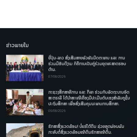
ຂ່າວພາຍໃນ
ຍີ່ປຸ່ນ-ລາວ ສົ່ງເສີມສາຍພົວພັນມິດຕະພາບ ແລະ ການ
ຮ່ວມມືອັນດີງາມ ກໍຄືການເປັນຄູ່ຮ່ວມຍຸດທະສາດຮອບ
ດ້ານ.
07/08/2026
ກະຊວງສຶກສາທິການ ແລະ ກິລາ ຮ່ວມກັບລັດຖະບານອົດ
ສະຕຣາລີ ໄດ້ນຳສະເໜີເຄື່ອງມືປະເມີນຕົນເອງສຳລັບຄູຊັ້ນ
ປະຖົມສຶກສາ ເພື່ອສົ່ງເສີມຄຸນນະພາບການສຶກສາ.
06/08/2026
ຮັກສາສິ່ງແວດລ້ອມ! ບໍ່ແຮ່ໃຕ້ດິນ ຊ່ວຍຫຼຸດຜ່ອນຜົນ
ກະທົບຕໍ່ສິ່ງແວດລ້ອມໜ້າດິນຮັກສາໜ້າດິນ.