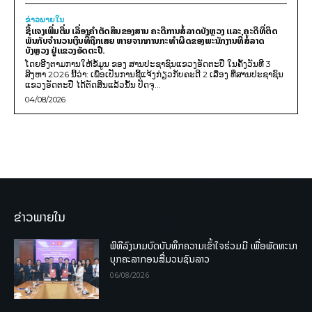
ຂ່າວພາຍ​ໃນ
ຊີ້ແຈງເພີ່ມຕື່ມ ເລື່ອງຄໍາຕັດສິນຂອງສານ ຄະດີການສໍ້ລາດບັງຫຼວງ ແລະ ຄະດີທີ່ຕິດ
ພັນກັບຈຳນວນເງິນທີ່ຖືກເສຍ ຫາຍຈາກການກະທຳຜິດຂອງພະນັກງານທີ່ສໍ້ລາດ
ບັງຫຼວງ ຢູ່ແຂວງອັດຕະປື.
ໂດຍອີງຕາມການໃຫ້ຂໍ້ມູນ​ ຂອງ ສານປະຊາຊົນແຂວງອັດຕະປື ໃນຄັ້ງວັນທີ 3
ສິງຫາ 2026 ນີ້ວ່າ: ເພຶ່ອເປັນການຊີ້ແຈ້ງກ່ຽວກັບຄະດີ 2 ເລື່ອງ ທີ່ສານປະຊາຊົນ
ແຂວງອັດຕະປື ໄດ້ຕັດສິນແລ້ວນັ້ນ ປັດຈຸ...
04/08/2026
ຂ່າວພາຍໃນ
ພິທີລົງນາມບົດບັນທຶກຄວາມເຂົ້າໃຈຮ່ວມມື ເພື່ອພັດທະນາ
ບຸກຄະລາກອນສື່ມວນຊົນລາວ
06/08/2026