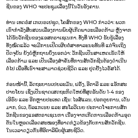
ຊີນຂອງ WHO ຈະປະຊຸມເລື່ອງນີ້ໃນວັນອັງຄານ.
ທ່ານ ເທດຣໍສ ເກເບຣເຢຊຸດ, ໂຄສົກຂອງ WHO ກ່າວວ່າ: ພວກ
ເຂົາກຳລັງສືບສວນເລື່ອງການພົບຜູ້ເກີດພາວະເລືອດກ້າມ ຫຼັງຈາກ
ໄດ້ຮັບວັກຊີນຂອງແອສຕຣາເຊເນກາ. ທັ່ງທີ່ WHO ຮັບຮູ້ເລື່ອງ
ທັງໝົດແລ້ວ ຈະມີການເປີດເຜີຍຕໍ່ສາທາລະນະທັນທີ ແຕ່ຈົນເຖິງ
ປັດຈຸບັນ ຍັງບໍ່ຫຼັກຖານບົ່ງບອກວ່າ: ວັກຊີນເປັນສາເຫດເຮັດໃຫ້
ເລືອດກ້າມ ແລະ ເປັນເລື່ອງສຳຄັນທີ່ການສັກວັກຊີນຕ້ອງດຳເນີນ
ຕໍ່ໄປ ເພື່ອທີ່ເຮົາຈະສາມາດຊ່ວຍຊີວິດ ແລະ ຢຸດຢັ້ງໄວຣັສໄດ້.
ກ່ອນໜ້ານີ້, ລັດຖະບານເຢຍລະມັນ, ຝຣັ່ງ, ອີຕາລີ ແລະ ແອັກສະ
ປາຍໂຍນ ເຊິ່ງເປັນຊາດເສດຖະກິດໃຫຍ່ທີ່ສຸດອັນດັບ 1-4 ຂອງ
ເອີຣົບ ແລະ ອີກຫຼາຍປະເທດ ເຊັ່ນ: ໄອສ໌ແລນ, ປອກຕຸຍການ, ເດັນ
ມາກ, ນໍເວ, ບັລແກເຮຍ ແລະ ສະໂລວີເນຍ ປະກາດໂຈະການສັກ
ວັກຊີນຂອງແອສຕຣາເຊເນກາ ເນື່ອງຈາກເກີດການເລືອດກ້າມອຸດ
ຕັນໃນຫຼອດເລືອດສະໝອງທີ່ອາດກ່ຽວຂ້ອງກັບການສັກວັກຊີນ.
ໃນເວລາດຽວກັນທີ່ອີຕາລີພົບຜູ້ເສຍຊີວິດ.