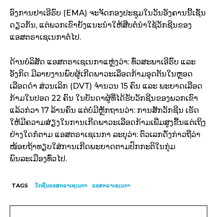
ອົງການຢາເອີຣົບ (EMA) ຈະຈັດກອງປະຊຸມໃນວັນອັງຄານນີ້ເຊັ່ນ
ດຽວກັນ, ແຕ່ພວກເຂົາຍັງແນະນຳໃຫ້ສືບຕໍ່ນຳໃຊ້ວັກຊີນຂອງ
ແອສຕຣາເຊເນກາຕໍ່ໄປ.
ດ້ານບໍລິສັດ ແອສຕຣາເຊເນກາແຫຼ່ງວ່າ: ທົ່ວສະພາເອີຣົົບ ແລະ
ອັງກິດ ມີລາຍງານພົບຜູ້ເກີດພາວະເລືອດກ້າມອຸດຕັນໃນຫຼອດ
ເລືອດດຳ ສ່ວນເລິກ (DVT) ຈຳນວນ 15 ຄົນ ແລະ ພະຍາດເລືອດ
ກ້າມໃນປອດ 22 ຄົນ ໃນບັນດາຜູ້ທີ່ໄດ້ຮັບວັກຊີນຂອງພວກເຂົາ
ແລ້ວກ່ວາ 17 ລ້ານຄົນ ແຕ່ບໍ່ມີຫຼັກຖານວ່າ: ການສັກວັກຊີນ ເຮັດ
ໃຫ້ມີຄວາມສ່ຽງໃນການເກີດພາວະເລືອດກ້າມເພີ່ມສູງຂື້ນແຕ່ເຖິງ
ຢ່າງໃດກໍ່ຕາມ ແອສຕຣາເຊເນກາ ລະບຸວ່າ: ຕົວເລກດັ່ງກ່າວຖືວ່າ
ໜ້ອຍຖ້າທຽບໃສ່ການເກີດພະຍາດຕາມປົກກະຕິໃນກຸ່ມ
ພົນລະເມືອງທົ່ວໄປ.
TAGS
ວັກຊີນແອສຕຣາເຊເນກາ
ແອສຕຣາເຊເນກາ