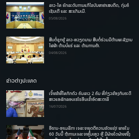
ລາວ-ໄທ ຍົກລະດັບການແກ້ໄຂບັນຫາຢາເສບຕິດ, ກຸ່ມຄໍ
ເຊັນເຕີ ແລະ ສະແກັມເມີ.
05/08/2026
ສືບຕໍ່ຊຸກຍູ້ ລາວ-ຫວຽດນາມ ສືບຕໍ່ຮ່ວມມືດ້ານພະລັງງານ
ໄຟຟ້າ ດ້ານບໍ່ແຮ່ ແລະ ດ້ານການຄ້າ.
04/08/2026
ຂ່າວຕ່າງປະເທດ
ເຈົ້າໜ້າທີ່ໄທກັກຕົວ ຄົນລາວ 2 ຄົນ ທີ່ກ່ຽວຂ້ອງກັບຄະດີ
ສາວແອລັກລອບເຮໂຣອີນເຂົ້າອົດສະຕາລີ
16/07/2026
ອີຣານ-ອາເມລິກາ ເຈລະຈາຍຸດຕິຄວາມຂັດແຍ່ງ! ພາຍໃນ
60 ວັນນີ້ ຖ້າການເຈລະຈາຫຼົ້ມເຫຼວ ຫຼື ມີຝ່າຍໃດຝ່າຍໜຶ່ງ