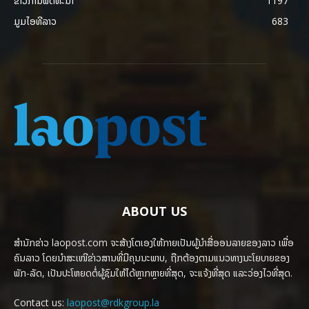
ຂ່າວການພັດທະນາ
1197
ມູມໄອທີລາວ
683
ABOUT US
ສຳນັກຂ່າວ laopost.com ຈະສ້າງໂຕເອງໃຫ້ກາຍເປັນຜູ້ນຳສື່ອອນລາຍຂອງລາວ ເພື່ອ
ຄົນລາວ ໂດຍນຳສະເໜີຂ່າວສານທີ່ມີຄຸນນະພາບ, ຖືກຕ້ອງຕາມແນວທາງນະໂຍບາຍຂອງ
ພັກ-ລັດ, ເປັນປະໂຫຍດຕໍ່ຜູ້ຊົມໃຫ້ໄດ້ຫຼາກຫຼາຍທີ່ສຸດ, ຈະແຈ້ງທີ່ສຸດ ແລະວ່ອງໄວທີ່ສຸດ.
Contact us:
laopost@rdkgroup.la