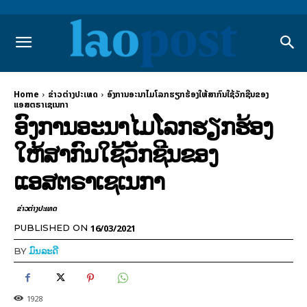
Home
ຂ່າວຕ່າງປະເທດ
ອົງການອະນາໄມໂລກຮຽກຮ້ອງໃຫ້ສາກົນໃຊ້ວັກຊີນຂອງ
ແອສຕຣາເຊເນກາ
ອົງການອະນາໄມໂລກຮຽກຮ້ອງ
ໃຫ້ສາກົນໃຊ້ວັກຊີນຂອງ
ແອສຕຣາເຊເນກາ
ຂ່າວຕ່າງປະເທດ
16/03/2021
PUBLISHED ON
BY
ມົນລະດີ
1928