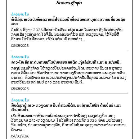
ບົດຄວາມຫຼ້າສຸດ
ຂ່າວພາຍ​ໃນ
ພິທີລົງນາມບົດບັນທຶກຄວາມເຂົ້າໃຈຮ່ວມມື ເພື່ອພັດທະນາບຸກຄະລາກອນສື່ມວນຊົນ
ລາວ
ວັນທີ 4 ສິງຫາ 2026 ທີ່ສະຖາບັນສື່ມວນຊົນ ແລະ ໂຄສະນາ ສັງກັດສະຖາບັນ
ການເມືອງແຫ່ງຊາດ ໂຮ່ຈິມິນ ນະຄອນຮ່າໂນ້ຍ ສສ. ຫວຽດນາມ, ໄດ້ຈັດພິທີ
ລົງນາມບົດບັນທຶກຄວາມເຂົ້າໃຈຮ່ວມມື ລະຫວ່າງ...
06/08/2026
ຂ່າວພາຍ​ໃນ
ລາວ-ໄທ ຍົກລະດັບການແກ້ໄຂບັນຫາຢາເສບຕິດ, ກຸ່ມຄໍເຊັນເຕີ ແລະ ສະແກັມເມີ.
ກອງປະຊຸມດັ່ງກ່າວ ໃຫ້ກຽດເປັນປະທານຮ່ວມໂດຍ ສະຫາຍ ພັນເອກ ສຸກສະ
ໝອນ ສີພັນດອນ ຫົວໜ້າການທະຫານກອງບັນຊາການທະຫານແຂວງສະຫວັນ
ນະເຂດ, ຫົວໜ້າຄະນະໜ່ວຍປະສານງານປະຈຳພື້ນທີ່ຊາຍແດນລາວ-ໄທ ແຂວງ
ສະຫວັນນະເຂດ ສປປ ລາວ ແລະ ສະຫາຍ ພົນຕີ...
05/08/2026
ຂ່າວພາຍ​ໃນ
ສືບຕໍ່ຊຸກຍູ້ ລາວ-ຫວຽດນາມ ສືບຕໍ່ຮ່ວມມືດ້ານພະລັງງານໄຟຟ້າ ດ້ານບໍ່ແຮ່ ແລະ
ດ້ານການຄ້າ.
ເພື່ອຜັນຂະຫຍາຍຜົນການພົບປະຂອງການນຳຂັ້ນສູງ ຂອງສອງພັກ, ສອງ
ລັດຖະບານ ລາວ-ຫວຽດນາມ, ໃນວັນທີ 31 ກໍລະກົດ 2026, ທ່ານ ມະໄລທອງ
ກົມມະສິດ, ກຳມະການສູນກາງພັກ, ລັດຖະມົນຕີກະຊວງອຸດສາຫະກຳ ແລະການ
ຄ້າລາວ...
04/08/2026