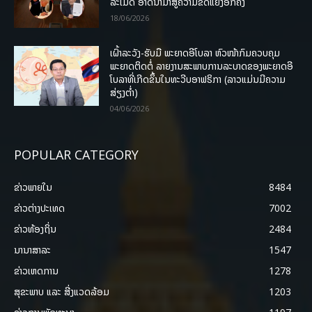
ລະເມີດ ອາດນໍາມາສູ່ຄວາມຂັດແຍ້ງອີກຄັ້ງ
18/06/2026
ເຝົ້າລະວັງ-ຮັບມື ພະຍາດອີໂບລາ ຫົວໜ້າກົມຄວບຄຸມ
ພະຍາດຕິດຕໍ່ ລາຍງານສະພາບການລະບາດຂອງພະຍາດອີ
ໂບລາທີ່ເກີດຂຶ້ນໃນທະວີບອາຟຣິກາ (ລາວແມ່ນມີຄວາມ
ສ່ຽງຕໍ່າ)
04/06/2026
POPULAR CATEGORY
ຂ່າວພາຍ​ໃນ
8484
ຂ່າວຕ່າງປະເທດ
7002
ຂ່າວທ້ອງຖິ່ນ
2484
ນານາສາລະ
1547
ຂ່າວເຫດການ
1278
ສຸຂະພາບ ແລະ ສີ່ງແວດລ້ອມ
1203