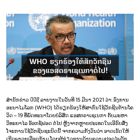
ບີບີຊີ
ສຳນັກຂ່າວ
ລາຍງານໃນວັນທີ 15 ມີນາ 2021 ວ່າ: ອົງການ
ອະນາໄມໂລກ (WHO) ໄດ້ຮຽກຮ້ອງໃຫ້ສາກົນໃຊ້ວັກຊີນຕ້ານໂຄ
ວິດ – 19 ທີ່ພັດທະນາໂດຍບໍລິສັດ ແອສຕຣາເຊເນກາ ກັບມະຫາ
ວິທະຍາໄລ ອັອກຊ໌ຟອດ ຕໍ່ໄປ ຫຼັງຈາກຫຼາຍປະເທດໃນເອີຣົບສັ່ງ
ໂຈະການໃຊ້ວັກຊີນຊະນິດນີ້ ຈາກຄວາມກັງວົນວ່າ ອາດເຮັດໃຫ້
ເກີດພາວະເລືອດກ້າມ ໂດຍຜູ້ຊ່ຽວຊານດ້ານຄວາມປອດໄພວັກ