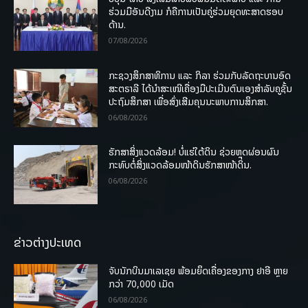
ຮ່ວມມືອັນດີງາມ ກໍຄືການເປັນຄູ່ຮ່ວມຍຸດທະສາດຮອບ
ດ້ານ.
07/08/2026
ກະຊວງສຶກສາທິການ ແລະ ກິລາ ຮ່ວມກັບລັດຖະບານອົດ
ສະຕຣາລີ ໄດ້ນຳສະເໜີເຄື່ອງມືປະເມີນຕົນເອງສຳລັບຄູຊັ້ນ
ປະຖົມສຶກສາ ເພື່ອສົ່ງເສີມຄຸນນະພາບການສຶກສາ.
06/08/2026
ຮັກສາສິ່ງແວດລ້ອມ! ບໍ່ແຮ່ໃຕ້ດິນ ຊ່ວຍຫຼຸດຜ່ອນຜົນ
ກະທົບຕໍ່ສິ່ງແວດລ້ອມໜ້າດິນຮັກສາໜ້າດິນ.
06/08/2026
ຂ່າວຕ່າງປະເທດ
ຈັບນັກບິນມາເລເຊຍ ພ້ອມຍຶດເຄື່ອງຂອງກາງ ຢາອີ ຫຼາຍ
ກວ່າ 70,000 ເມັດ
06/08/2026