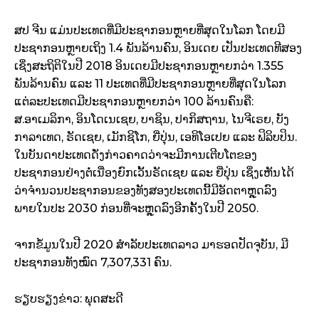
ສປ ຈີນ ແມ່ນປະເທດທີ່ມີປະຊາກອນຫຼາຍທີ່ສຸດໃນໂລກ ໂດຍມີ
ປະຊາກອນຫຼາຍເຖິງ 1.4 ພັນລ້ານຄົນ, ອິນເດຍ ເປັນປະເທດທີສອງ
ເຊິ່ງສະຖິຕິໃນປີ 2018 ອິນເດຍມີປະຊາກອນຫຼາຍກວ່າ 1.355
ພັນລ້ານຄົນ ແລະ 11 ປະເທດທີ່ມີປະຊາກອນຫຼາຍທີ່ສຸດໃນໂລກ
ແຕ່ລະປະເທດມີປະຊາກອນຫຼາຍກວ່າ 100 ລ້ານຄົນຄື:
ສ.ອາເມລິກາ, ອິນໂດເນເຊຍ, ບາຊິນ, ປາກິສຖານ, ໄນຈີເຣຍ, ບັງ
ກາລາເທດ, ຣັດເຊຍ, ເມັກຊິໂກ, ຍີ່ປຸ່ນ, ເອທິໂອເປຍ ແລະ ຟິລິບປິນ.
ໃນບັນດາປະເທດດັ່ງກ່າວຄາດວ່າຈະມີການເຕີບໂຕຂອງ
ປະຊາກອນຢ່າງຕໍ່ເນື່ອງຍົກເວັ້ນຣັດເຊຍ ແລະ ຍີ່ປຸ່ນ ເຊິ່ງເຫັນໄດ້
ວ່າຈຳນວນປະຊາກອນຂອງທັງສອງປະເທດນີ້ມີອັດຕາຫຼຸດລົງ
ພາຍໃນປະ 2030 ກ່ອນທີ່ຈະຫຼຸດລົງອີກຄັ້ງໃນປີ 2050.
ຈາກຂໍ້ມູນໃນປີ 2020 ສຳລັບປະເທດລາວ ມາຮອດປັດຈຸບັນ, ມີ
ປະຊາກອນທັງໝົດ 7,307,331 ຄົນ.
ຮຽບຮຽງຂ່າວ: ພຸດສະດີ