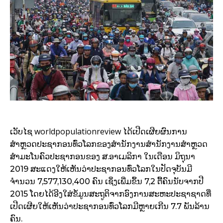
worldpopulationreview
ເວັບໄຊ
ໄດ້ເປີດເຜີຍຜົນການ
ສຳຫຼວດປະຊາກອນທົ່ວໂລກຂອງສຳນັກງານສຳນັກງານສຳຫຼວດ
ສຳມະໂນຄົວປະຊາກອນຂອງ ສ.ອາເມລິກາ ໃນເດືອນ ມິຖຸນາ
2019 ສະແດງໃຫ້ເຫັນວ່າປະຊາກອນທົ່ວໂລກໃນປັດຈຸບັນມີ
ຈຳນວນ 7,577,130,400 ຄົນ ເຊິ່ງເພີ່ມຂຶ້ນ 7,2 ຕື້ຄົນນັບຈາກປີ
2015 ໂດຍໄດ້ອີງໃສ່ຂໍ້ມູນສະຖູຕິຈາກອົງການສະຫະປະຊາຊາດທີ່
ເປີດເຜີຍໃຫ້ເຫັນວ່າປະຊາກອນທົ່ວໂລກມີຫຼາຍເກີນ 7.7 ພັນລ້ານ
ຄົນ.