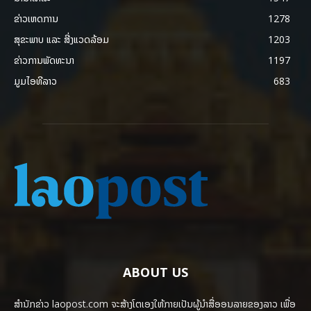
ຂ່າວເຫດການ
1278
ສຸຂະພາບ ແລະ ສີ່ງແວດລ້ອມ
1203
ຂ່າວການພັດທະນາ
1197
ມູມໄອທີລາວ
683
ABOUT US
ສຳນັກຂ່າວ laopost.com ຈະສ້າງໂຕເອງໃຫ້ກາຍເປັນຜູ້ນຳສື່ອອນລາຍຂອງລາວ ເພື່ອ