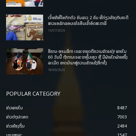
ເຈົ້າໜ້າທີ່ໄທກັກຕົວ ຄົນລາວ 2 ຄົນ ທີ່ກ່ຽວຂ້ອງກັບຄະດີ
ສາວແອລັກລອບເຮໂຣອີນເຂົ້າອົດສະຕາລີ
16/07/2026
ອີຣານ-ອາເມລິກາ ເຈລະຈາຍຸດຕິຄວາມຂັດແຍ່ງ! ພາຍໃນ
60 ວັນນີ້ ຖ້າການເຈລະຈາຫຼົ້ມເຫຼວ ຫຼື ມີຝ່າຍໃດຝ່າຍໜຶ່ງ
ລະເມີດ ອາດນໍາມາສູ່ຄວາມຂັດແຍ້ງອີກຄັ້ງ
18/06/2026
POPULAR CATEGORY
ຂ່າວພາຍ​ໃນ
8487
ຂ່າວຕ່າງປະເທດ
7003
ຂ່າວທ້ອງຖິ່ນ
2484
ນານາສາລະ
1547