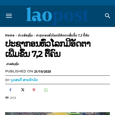
Home
ຂ່າວທ້ອງຖິ່ນ
ປະຊາກອນທົ່ວໂລກມີອັດຕາເພີ່ມຂຶ້ນ 7,2 ຕື້ຄົນ
ປະຊາກອນທົ່ວໂລກມີອັດຕາ
ເພີ່ມຂຶ້ນ 7,2 ຕື້ຄົນ
ຂ່າວທ້ອງຖິ່ນ
21/10/2020
PUBLISHED ON
BY
ບຸດສະດີ ສາຍນ້ຳມັດ
2053