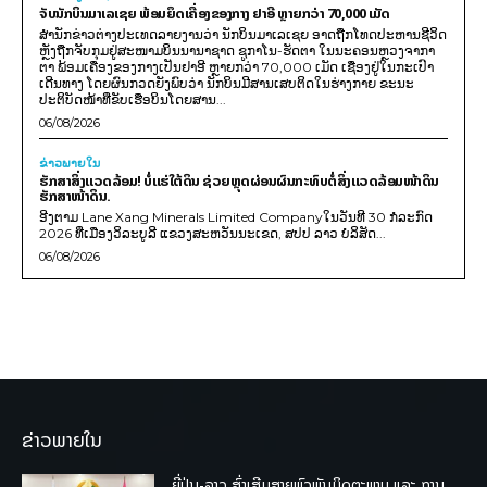
ຈັບນັກບິນມາເລເຊຍ ພ້ອມຍຶດເຄື່ອງຂອງກາງ ຢາອີ ຫຼາຍກວ່າ 70,000 ເມັດ
ສຳນັກຂ່າວຕ່າງປະເທດລາຍງານວ່າ ນັກບິນມາເລເຊຍ ອາດຖືກໂທດປະຫານຊີວິດ
ຫຼັງຖືກຈັບກຸມຢູ່ສະໜາມບິນນານາຊາດ ຊູກາໂນ-ຮັດຕາ ໃນນະຄອນຫຼວງຈາກາ
ຕາ ພ້ອມເຄື່ອງຂອງກາງເປັນຢາອີ ຫຼາຍກວ່າ 70,000 ເມັດ ເຊື່ອງຢູ່ໃນກະເປົາ
ເດີນທາງ ໂດຍຜົນກວດຍັງພົບວ່າ ນັກບິນມີສານເສບຕິດໃນຮ່າງກາຍ ຂະນະ
ປະຕິບັດໜ້າທີ່ຂັບເຮືອບິນໂດຍສານ...
06/08/2026
ຂ່າວພາຍ​ໃນ
ຮັກສາສິ່ງແວດລ້ອມ! ບໍ່ແຮ່ໃຕ້ດິນ ຊ່ວຍຫຼຸດຜ່ອນຜົນກະທົບຕໍ່ສິ່ງແວດລ້ອມໜ້າດິນ
ຮັກສາໜ້າດິນ.
ອີງຕາມ Lane Xang Minerals Limited Companyໃນວັນທີ 30 ກໍລະກົດ
2026 ທີ່ເມືອງວິລະບູລີ ແຂວງສະຫວັນນະເຂດ, ສປປ ລາວ ບໍລິສັດ...
06/08/2026
ຂ່າວພາຍໃນ
ຍີ່ປຸ່ນ-ລາວ ສົ່ງເສີມສາຍພົວພັນມິດຕະພາບ ແລະ ການ