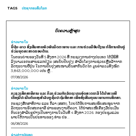
TAGS
ປະຊາກອນທົ່ວໂລກ
ບົດຄວາມຫຼ້າສຸດ
ຂ່າວພາຍ​ໃນ
ຍີ່ປຸ່ນ-ລາວ ສົ່ງເສີມສາຍພົວພັນມິດຕະພາບ ແລະ ການຮ່ວມມືອັນດີງາມ ກໍຄືການເປັນຄູ່
ຮ່ວມຍຸດທະສາດຮອບດ້ານ.
ໃນຕອນບ່າຍຂອງວັນທີ 5 ສິງຫາ 2026 ທີ່ ກະຊວງການຕ່າງປະເທດ ໄດ້ມີພິທີ
ລົງນາມເອກະສານແລກປ່ຽນ (ສະບັບປັບປຸງ) ສໍາລັບໂຄງການຊ່ວຍເຫຼືອລ້າຈາກ
ລັດຖະບານຍີ່ປຸ່ນ ໃນການປັບປຸງສະໜາມບິນສາກົນວັດໄຕ ມູນຄ່າລວມທັງໝົດ
3,863,000,000 ເຢນ ຫຼື...
07/08/2026
ຂ່າວພາຍ​ໃນ
ກະຊວງສຶກສາທິການ ແລະ ກິລາ ຮ່ວມກັບລັດຖະບານອົດສະຕຣາລີ ໄດ້ນຳສະເໜີ
ເຄື່ອງມືປະເມີນຕົນເອງສຳລັບຄູຊັ້ນປະຖົມສຶກສາ ເພື່ອສົ່ງເສີມຄຸນນະພາບການສຶກສາ.
ກະຊວງສຶກສາທິການ ແລະ ກິລາ (ສສກ), ໂດຍໄດ້ຮັບການສະໜັບສະໜູນຈາກ
ລັດຖະບານອົດສະຕຣາລີ ຜ່ານແຜນງານບີຄວາ, ໄດ້ນຳສະເໜີເຄື່ອງມືປະເມີນ
ຕົນເອງສຳລັບຄູຢ່າງເປັນທາງການໃນວັນທີ 4 ສິງຫາ 2026. ກອງປະຊຸມແມ່ນ
ພາຍໃຕ້ການເປັນປະທານຂອງ ທ່ານ ປອ...
06/08/2026
ຂ່າວຕ່າງປະເທດ