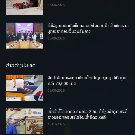
06/08/2026
ພິທີລົງນາມບົດບັນທຶກຄວາມເຂົ້າໃຈຮ່ວມມື ເພື່ອພັດທະນາ
ບຸກຄະລາກອນສື່ມວນຊົນລາວ
06/08/2026
ຂ່າວຕ່າງປະເທດ
ຈັບນັກບິນມາເລເຊຍ ພ້ອມຍຶດເຄື່ອງຂອງກາງ ຢາອີ ຫຼາຍ
ກວ່າ 70,000 ເມັດ
06/08/2026
ເຈົ້າໜ້າທີ່ໄທກັກຕົວ ຄົນລາວ 2 ຄົນ ທີ່ກ່ຽວຂ້ອງກັບຄະດີ
ສາວແອລັກລອບເຮໂຣອີນເຂົ້າອົດສະຕາລີ
16/07/2026