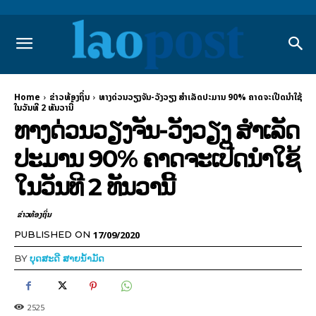
Home
ຂ່າວທ້ອງຖິ່ນ
ທາງດ່ວນວຽງຈັນ-ວັງວຽງ ສໍາເລັດປະມານ 90% ຄາດຈະເປີດນໍາໃຊ້
ໃນວັນທີ 2 ທັນວານີ້
ທາງດ່ວນວຽງຈັນ-ວັງວຽງ ສໍາເລັດ
ປະມານ 90% ຄາດຈະເປີດນໍາໃຊ້
ໃນວັນທີ 2 ທັນວານີ້
ຂ່າວທ້ອງຖິ່ນ
17/09/2020
PUBLISHED ON
BY
ບຸດສະດີ ສາຍນ້ຳມັດ
2525