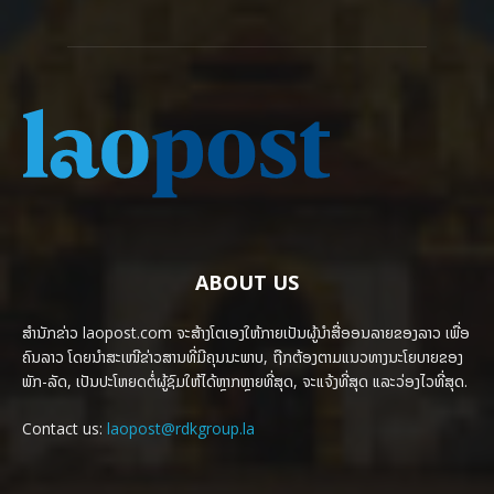
ABOUT US
ສຳນັກຂ່າວ laopost.com ຈະສ້າງໂຕເອງໃຫ້ກາຍເປັນຜູ້ນຳສື່ອອນລາຍຂອງລາວ ເພື່ອ
ຄົນລາວ ໂດຍນຳສະເໜີຂ່າວສານທີ່ມີຄຸນນະພາບ, ຖືກຕ້ອງຕາມແນວທາງນະໂຍບາຍຂອງ
ພັກ-ລັດ, ເປັນປະໂຫຍດຕໍ່ຜູ້ຊົມໃຫ້ໄດ້ຫຼາກຫຼາຍທີ່ສຸດ, ຈະແຈ້ງທີ່ສຸດ ແລະວ່ອງໄວທີ່ສຸດ.
Contact us:
laopost@rdkgroup.la