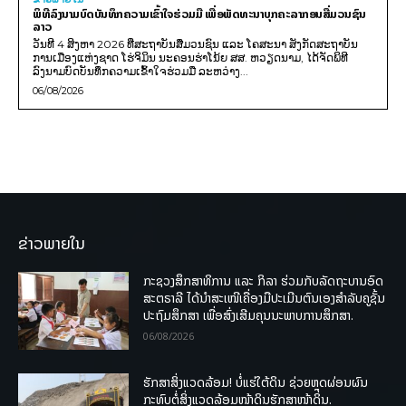
ພິທີລົງນາມບົດບັນທຶກຄວາມເຂົ້າໃຈຮ່ວມມື ເພື່ອພັດທະນາບຸກຄະລາກອນສື່ມວນຊົນ
ລາວ
ວັນທີ 4 ສິງຫາ 2026 ທີ່ສະຖາບັນສື່ມວນຊົນ ແລະ ໂຄສະນາ ສັງກັດສະຖາບັນ
ການເມືອງແຫ່ງຊາດ ໂຮ່ຈິມິນ ນະຄອນຮ່າໂນ້ຍ ສສ. ຫວຽດນາມ, ໄດ້ຈັດພິທີ
ລົງນາມບົດບັນທຶກຄວາມເຂົ້າໃຈຮ່ວມມື ລະຫວ່າງ...
06/08/2026
ຂ່າວພາຍໃນ
ກະຊວງສຶກສາທິການ ແລະ ກິລາ ຮ່ວມກັບລັດຖະບານອົດ
ສະຕຣາລີ ໄດ້ນຳສະເໜີເຄື່ອງມືປະເມີນຕົນເອງສຳລັບຄູຊັ້ນ
ປະຖົມສຶກສາ ເພື່ອສົ່ງເສີມຄຸນນະພາບການສຶກສາ.
06/08/2026
ຮັກສາສິ່ງແວດລ້ອມ! ບໍ່ແຮ່ໃຕ້ດິນ ຊ່ວຍຫຼຸດຜ່ອນຜົນ
ກະທົບຕໍ່ສິ່ງແວດລ້ອມໜ້າດິນຮັກສາໜ້າດິນ.