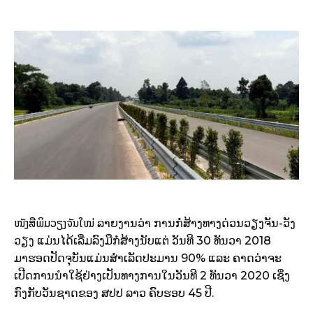
ໜັງສືພິມວຽງຈັນໃໝ່
ລາຍງານວ່າ ການກໍ່ສ້າງທາງດ່ວນວຽງຈັນ-ວັງ
ວຽງ ແມ່ນໄດ້ເລີ່ມລົງມືກໍ່ສ້າງນັບແຕ່ ວັນທີ 30 ທັນວາ 2018
ມາຮອດປັດຈຸບັນແມ່ນສໍາເລັດປະມານ 90% ແລະ ຄາດວ່າຈະ
ເປີດການນໍາໃຊ້ຢ່າງເປັນທາງການໃນວັນທີ 2 ທັນວາ 2020 ເຊິ່ງ
ກົງກັບວັນຊາດຂອງ ສປປ ລາວ ຄົບຮອບ 45 ປີ.