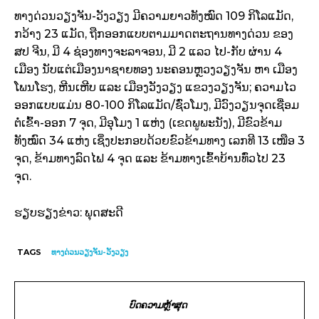
ທາງດ່ວນວຽງຈັນ-ວັງວຽງ ມີຄວາມຍາວທັງໝົດ 109 ກິໂລແມັດ,
ກວ້າງ 23 ແມັດ, ຖືກອອກແບບຕາມມາດຕະຖານທາງດ່ວນ ຂອງ
ສປ ຈີນ, ມີ 4 ຊ່ອງທາງຈະລາຈອນ, ມີ 2 ແລວ ໄປ-ກັບ ຜ່ານ 4
ເມືອງ ນັບແຕ່ເມືອງນາຊາຍທອງ ນະຄອນຫຼວງວຽງຈັນ ຫາ ເມືອງ
ໂພນໂຮງ, ຫີນເຫີບ ແລະ ເມືອງວັງວຽງ ແຂວງວຽງຈັນ; ຄວາມໄວ
ອອກແບບແມ່ນ 80-100 ກິໂລແມັດ/ຊົ່ວໂມງ, ມີວົງວຽນຈຸດເຊື່ອມ
ຕໍ່ເຂົ້າ-ອອກ 7 ຈຸດ, ມີອຸໂມງ 1 ແຫ່ງ (ເຂດພູພະນັງ), ມີຂົວຂ້າມ
ທັງໝົດ 34 ແຫ່ງ ເຊິ່ງປະກອບດ້ວຍຂົວຂ້າມທາງ ເລກທີ 13 ເໜືອ 3
ຈຸດ, ຂ້າມທາງລົດໄຟ 4 ຈຸດ ແລະ ຂ້າມທາງເຂົ້າບ້ານທົ່ວໄປ 23
ຈຸດ.
ຮຽບຮຽງຂ່າວ: ພຸດສະດີ
TAGS
ທາງດ່ວນວຽງຈັນ-ວັງວຽງ
ບົດຄວາມຫຼ້າສຸດ