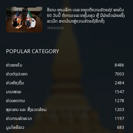
ອີຣານ-ອາເມລິກາ ເຈລະຈາຍຸດຕິຄວາມຂັດແຍ່ງ! ພາຍໃນ
60 ວັນນີ້ ຖ້າການເຈລະຈາຫຼົ້ມເຫຼວ ຫຼື ມີຝ່າຍໃດຝ່າຍໜຶ່ງ
ລະເມີດ ອາດນໍາມາສູ່ຄວາມຂັດແຍ້ງອີກຄັ້ງ
18/06/2026
POPULAR CATEGORY
ຂ່າວພາຍ​ໃນ
8486
ຂ່າວຕ່າງປະເທດ
7003
ຂ່າວທ້ອງຖິ່ນ
2484
ນານາສາລະ
1547
ຂ່າວເຫດການ
1278
ສຸຂະພາບ ແລະ ສີ່ງແວດລ້ອມ
1203
ຂ່າວການພັດທະນາ
1197
ມູມໄອທີລາວ
683