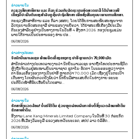
ຂ່າວພາຍ​ໃນ
ກະຊວງສຶກສາທິການ ແລະ ກິລາ ຮ່ວມກັບລັດຖະບານອົດສະຕຣາລີ ໄດ້ນຳສະເໜີ
ເຄື່ອງມືປະເມີນຕົນເອງສຳລັບຄູຊັ້ນປະຖົມສຶກສາ ເພື່ອສົ່ງເສີມຄຸນນະພາບການສຶກສາ.
ກະຊວງສຶກສາທິການ ແລະ ກິລາ (ສສກ), ໂດຍໄດ້ຮັບການສະໜັບສະໜູນຈາກ
ລັດຖະບານອົດສະຕຣາລີ ຜ່ານແຜນງານບີຄວາ, ໄດ້ນຳສະເໜີເຄື່ອງມືປະເມີນ
ຕົນເອງສຳລັບຄູຢ່າງເປັນທາງການໃນວັນທີ 4 ສິງຫາ 2026. ກອງປະຊຸມແມ່ນ
ພາຍໃຕ້ການເປັນປະທານຂອງ ທ່ານ ປອ...
06/08/2026
ຂ່າວຕ່າງປະເທດ
ຈັບນັກບິນມາເລເຊຍ ພ້ອມຍຶດເຄື່ອງຂອງກາງ ຢາອີ ຫຼາຍກວ່າ 70,000 ເມັດ
ສຳນັກຂ່າວຕ່າງປະເທດລາຍງານວ່າ ນັກບິນມາເລເຊຍ ອາດຖືກໂທດປະຫານຊີວິດ
ຫຼັງຖືກຈັບກຸມຢູ່ສະໜາມບິນນານາຊາດ ຊູກາໂນ-ຮັດຕາ ໃນນະຄອນຫຼວງຈາກາ
ຕາ ພ້ອມເຄື່ອງຂອງກາງເປັນຢາອີ ຫຼາຍກວ່າ 70,000 ເມັດ ເຊື່ອງຢູ່ໃນກະເປົາ
ເດີນທາງ ໂດຍຜົນກວດຍັງພົບວ່າ ນັກບິນມີສານເສບຕິດໃນຮ່າງກາຍ ຂະນະ
ປະຕິບັດໜ້າທີ່ຂັບເຮືອບິນໂດຍສານ...
06/08/2026
ຂ່າວພາຍ​ໃນ
ຮັກສາສິ່ງແວດລ້ອມ! ບໍ່ແຮ່ໃຕ້ດິນ ຊ່ວຍຫຼຸດຜ່ອນຜົນກະທົບຕໍ່ສິ່ງແວດລ້ອມໜ້າດິນ
ຮັກສາໜ້າດິນ.
ອີງຕາມ Lane Xang Minerals Limited Companyໃນວັນທີ 30 ກໍລະກົດ
2026 ທີ່ເມືອງວິລະບູລີ ແຂວງສະຫວັນນະເຂດ, ສປປ ລາວ ບໍລິສັດ...
06/08/2026
ຂ່າວພາຍ​ໃນ