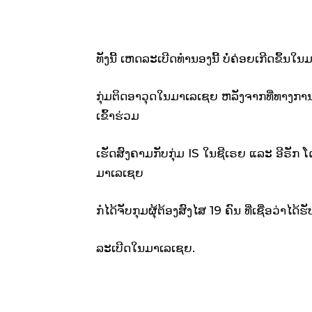
ທັງນີ້ ເຫດລະເບີດທຳນອງນີ້ ບໍ່ຄ່ອຍເກີດຂຶ້ນ
ກຸ່ມຕິດອາວຸດໃນມາເລເຊຍ ຫລັງຈາກທີ່ທາງກ
ເຂົ້າຮ່ວມ
ເຮັດສົງຄາມກັບກຸ່ມ IS ໃນຊີເຣຍ ແລະ ອີຣັກ ໂ
ມາເລເຊຍ
ກໍໄດ້ຈັບກຸມຜຸ້ຕ້ອງສົງໄສ 19 ຄົນ ທີ່ເຊື່ອວ່າ
ລະເບີດໃນມາເລເຊຍ.