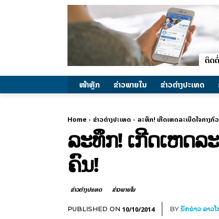
ໜ້າຫຼັກ
ຂ່າວພາຍ​ໃນ
ຂ່າວຕ່າງປະເທດ
Home
ຂ່າວຕ່າງປະເທດ
ລະທຶກ! ເກີດເຫດລະເບີດໃຈກາງກົວລ
ລະທຶກ! ເກີດເຫດລະ
ຄົນ!
ຂ່າວຕ່າງປະເທດ
ຂ່າວພາຍ​ໃນ
10/10/2014
PUBLISHED ON
BY
ນັກຂ່າວ ລາວ