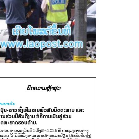
ບົດຄວາມຫຼ້າສຸດ
່າວພາຍ​ໃນ
ີ່ປຸ່ນ-ລາວ ສົ່ງເສີມສາຍພົວພັນມິດຕະພາບ ແລະ
ານຮ່ວມມືອັນດີງາມ ກໍຄືການເປັນຄູ່ຮ່ວມ
ຸດທະສາດຮອບດ້ານ.
ນຕອນບ່າຍຂອງວັນທີ 5 ສິງຫາ 2026 ທີ່ ກະຊວງການຕ່າງ
ະເທດ ໄດ້ມີພິທີລົງນາມເອກະສານແລກປ່ຽນ (ສະບັບປັບປຸງ)