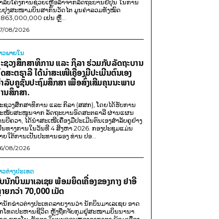
ໍາລັບໂຄງການຊ່ວຍເຫຼືອລ້າຈາກລັດຖະບານຍີ່ປຸ່ນ ໃນການ
ັບປຸງສະໜາມບິນສາກົນວັດໄຕ ມູນຄ່າລວມທັງໝົດ
,863,000,000 ເຢນ ຫຼື...
7/08/2026
່າວພາຍ​ໃນ
ະຊວງສຶກສາທິການ ແລະ ກິລາ ຮ່ວມກັບລັດຖະບານ
ົດສະຕຣາລີ ໄດ້ນຳສະເໜີເຄື່ອງມືປະເມີນຕົນເອງ
ຳລັບຄູຊັ້ນປະຖົມສຶກສາ ເພື່ອສົ່ງເສີມຄຸນນະພາບ
ານສຶກສາ.
ະຊວງສຶກສາທິການ ແລະ ກິລາ (ສສກ), ໂດຍໄດ້ຮັບການ
ະໜັບສະໜູນຈາກ ລັດຖະບານອົດສະຕຣາລີ ຜ່ານແຜນ
ານບີຄວາ, ໄດ້ນຳສະເໜີເຄື່ອງມືປະເມີນຕົນເອງສຳລັບຄູຢ່າງ
ປັນທາງການໃນວັນທີ 4 ສິງຫາ 2026. ກອງປະຊຸມແມ່ນ
າຍໃຕ້ການເປັນປະທານຂອງ ທ່ານ ປອ...
6/08/2026
່າວຕ່າງປະເທດ
ັບນັກບິນມາເລເຊຍ ພ້ອມຍຶດເຄື່ອງຂອງກາງ ຢາອີ
ຼາຍກວ່າ 70,000 ເມັດ
ຳນັກຂ່າວຕ່າງປະເທດລາຍງານວ່າ ນັກບິນມາເລເຊຍ ອາດ
ືກໂທດປະຫານຊີວິດ ຫຼັງຖືກຈັບກຸມຢູ່ສະໜາມບິນນານາ