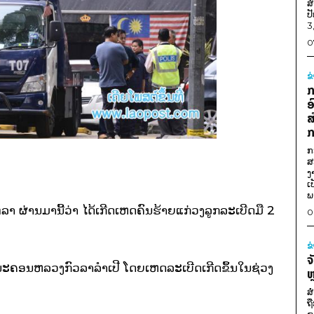
ສ
ປ
3
0
ຂ
ກ
ອ
ສ
ກ
ກ
ສ
ງ
ເ
ພ
ລາ ຜ່ານມານີ້ວ່າ ໄດ້ເກີດເຫດຄົນຮ້າຍແກ່ວງລູກລະເບີດມື 2
0
ຂ
ຈ
 ນະຄອນຫລວງກົວລາລຳເປີ ໂດຍເຫດລະເບີດເກີດຂຶ້ນໃນຊ່ວງ
ຫ
ສ
ຖ