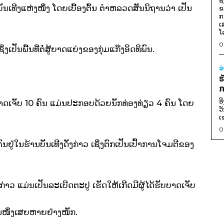
ຊ
ນເທີງແຫ່ງໜຶ່ງ ໂດຍເບື້ອງຕົ້ນ ຕຳຫລວດສັນນິຖານວ່າ ເປັນ
ຂ
ກ
ເ
ໂ
0
ິ່ງເປັນພື້ນທີ່ຕໍ່ສູ້ຍາດແຍ່ງຂອງກຸ່ມແກ໊ງອິດທິພົນ.
ຂ
ຮ
ກ
ອ
າດເຈັບ 10 ຄົນ ແມ່ນປະກອບດ້ວຍນັກທ່ອງທ່ຽວ 4 ຄົນ ໂດຍ
ວ
ເ
0
ຢູ່ໃນຮ້ານບັນເທີງດ່ັງກ່າວ ເຊິ່ງຕົກເປັນເປົ້າການໂຈມຕີຂອງ
່າວ ແມ່ນເປັນລະເບີດຕະປູ ເຮັດໃຫ້ເກີດມີຜູ້ໄດ້ຮັບບາດເຈັບ
ັນໜຶ່ງເສຍຫາຍຢ່າງໜັກ.