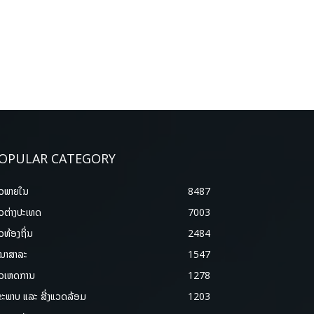
OPULAR CATEGORY
າວພາຍ​ໃນ
8487
າວຕ່າງປະເທດ
7003
າວທ້ອງຖິ່ນ
2484
ນາສາລະ
1547
າວເຫດການ
1278
ຂະພາບ ແລະ ສີ່ງແວດລ້ອມ
1203