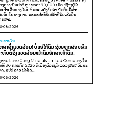
າດ ຊູກາໂນ-ຮັດຕາ ໃນນະຄອນຫຼວງຈາກາຕາ ພ້ອມເຄື່ອງ
ອງກາງເປັນຢາອີ ຫຼາຍກວ່າ 70,000 ເມັດ ເຊື່ອງຢູ່ໃນ
ະເປົາເດີນທາງ ໂດຍຜົນກວດຍັງພົບວ່າ ນັກບິນມີສານ
ສບຕິດໃນຮ່າງກາຍ ຂະນະປະຕິບັດໜ້າທີ່ຂັບເຮືອບິນ
ດຍສານ...
6/08/2026
່າວພາຍ​ໃນ
ັກສາສິ່ງແວດລ້ອມ! ບໍ່ແຮ່ໃຕ້ດິນ ຊ່ວຍຫຼຸດຜ່ອນຜົນ
ະທົບຕໍ່ສິ່ງແວດລ້ອມໜ້າດິນຮັກສາໜ້າດິນ.
ີງຕາມ Lane Xang Minerals Limited Companyໃນ
ັນທີ 30 ກໍລະກົດ 2026 ທີ່ເມືອງວິລະບູລີ ແຂວງສະຫວັນນະ
ຂດ, ສປປ ລາວ ບໍລິສັດ...
6/08/2026