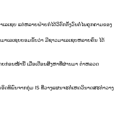
ໃນມາເລເຊຍ ແຕ່ຫລາຍຝ່າຍກໍໄດ້ວິຕົກກັງວົນຕໍ່ໄພຄຸກຄາມຂອງ
ານມາເລເຊຍຍອມຮັບວ່າ ມີຊາວມາເລເຊຍຫລາຍຄົນ ໄດ້
ດຍກ່ອນໜ້ານີ້ ເມື່ອເດືອນສິງຫາທີ່ຜ່ານມາ ຕຳຫລວດ
ໄດ້ຮັບອິດທິພົນຈາກກຸ່ມ IS ທີ່ວາງແຜນຈະກໍ່ເຫດວິນາດສະກຳວາງ