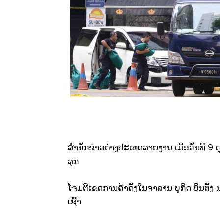
ສຳນັກຂ່າວຕ່າງປະເທດລາຍງານ ເມື່ອວັນທີ 9 ຕຸ
ລູກ
ໂຈມຕີເຂດການຄ້າດັງໃນຈາລານ ບູກິດ ບິນຕັງ
ເຊົ້າ