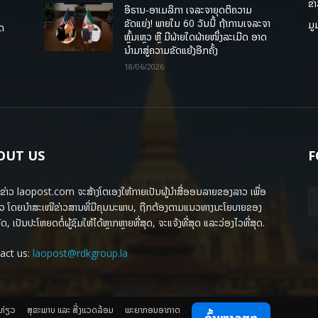
ຂ່
ອີຣານ-ອາເມລິກາ ເຈລະຈາຍຸດຕິຄວາມ
ຂັດແຍ່ງ! ພາຍໃນ 60 ວັນນີ້ ຖ້າການເຈລະຈາ
ມູ
ຸດ
ຫຼົ້ມເຫຼວ ຫຼື ມີຝ່າຍໃດຝ່າຍໜຶ່ງລະເມີດ ອາດ
ນໍາມາສູ່ຄວາມຂັດແຍ້ງອີກຄັ້ງ
18/06/2026
OUT US
F
ຂ່າວ laopost.com ຈະສ້າງໂຕເອງໃຫ້ກາຍເປັນຜູ້ນຳສື່ອອນລາຍຂອງລາວ ເພື່ອ
ວ ໂດຍນຳສະເໜີຂ່າວສານທີ່ມີຄຸນນະພາບ, ຖືກຕ້ອງຕາມແນວທາງນະໂຍບາຍຂອງ
ດ, ເປັນປະໂຫຍດຕໍ່ຜູ້ຊົມໃຫ້ໄດ້ຫຼາກຫຼາຍທີ່ສຸດ, ຈະແຈ້ງທີ່ສຸດ ແລະວ່ອງໄວທີ່ສຸດ.
act us:
laopost@rdkgroup.la
ງທ່ຽວ
ສຸຂະພາບ ແລະ ສີ່ງແວດລ້ອມ
ພະຍາກອນອາກາດ