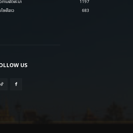
າວການພັດທະນາ
1197
ມໄອທີລາວ
683
OLLOW US