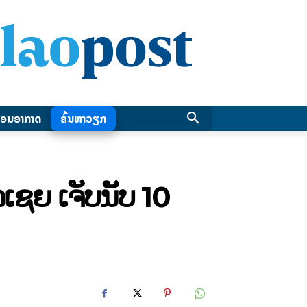
ອນອາກາດ
ຄົ້ນຫາວຽກ
ເຊຍ ເຈັບນັບ 10