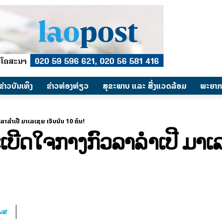
​ຂ່າວບັນເທິງ
​ຂ່າວທ່ອງທ່ຽວ
ສຸຂະພາບ ແລະ ສີ່ງແວດລ້ອມ
ພະຍາກ
າລຳເປີ ມາເລເຊຍ ເຈັບນັບ 10 ຄົນ!
ເບີດໃຈກາງກົວລາລຳເປີ ມາເລ
ໂພສ