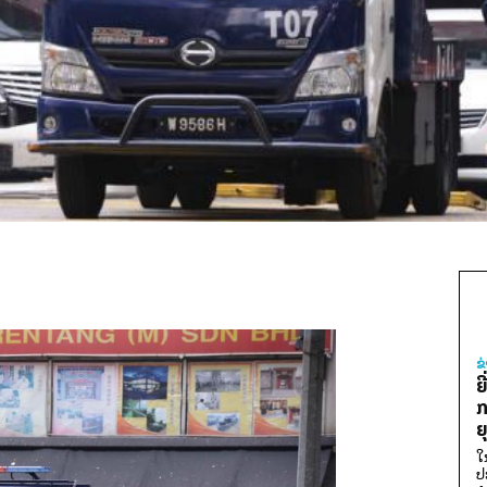
ຂ
ຍ
ກ
ຍ
ໃ
ປ