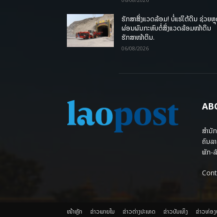
ຮັກສາສິ່ງແວດລ້ອມ! ບໍ່ແຮ່ໃຕ້ດິນ ຊ່ວຍຫຼ
ຜ່ອນຜົນກະທົບຕໍ່ສິ່ງແວດລ້ອມໜ້າດິນ
ຮັກສາໜ້າດິນ.
06/08/2026
AB
ສຳນັກ
ຄົນລາ
ພັກ-ລັ
Cont
ໜ້າຫຼັກ
ຂ່າວພາຍ​ໃນ
ຂ່າວຕ່າງປະເທດ
​ຂ່າວບັນເທິງ
​ຂ່າວທ່ອ