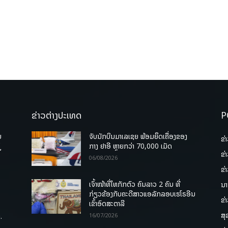
ຂ່າວຕ່າງປະເທດ
P
ບ
ຈັບນັກບິນມາເລເຊຍ ພ້ອມຍຶດເຄື່ອງຂອງ
ຂ່
່
ກາງ ຢາອີ ຫຼາຍກວ່າ 70,000 ເມັດ
ຂ່
06/08/2026
ຂ່
ເຈົ້າໜ້າທີ່ໄທກັກຕົວ ຄົນລາວ 2 ຄົນ ທີ່
ນາ
ກ່ຽວຂ້ອງກັບຄະດີສາວແອລັກລອບເຮໂຣອີນ
ຂ່
ເຂົ້າອົດສະຕາລີ
ສຸ
.
16/07/2026