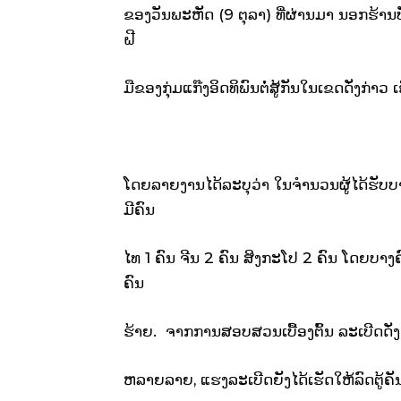
ຂອງວັນພະຫັດ (9 ຕຸລາ) ທີ່ຜ່ານມາ ນອກຮ້ານບັ
ຝີ
ມືຂອງກຸ່ມແກ໊ງອິດທິພົນຕໍ່ສູ້ກັນໃນເຂດດັ່ງກ່າວ ເຊ
ໂດຍລາຍງານໄດ້ລະບຸວ່າ ໃນຈຳນວນຜູ້ໄດ້ຮັບບ
ມີຄົນ
ໄທ 1 ຄົນ ຈີນ 2 ຄົນ ສິງກະໂປ 2 ຄົນ ໂດຍບາງຄົນ
ຄົນ
ຮ້າຍ. ຈາກການສອບສວນເບື້ອງຕົ້ນ ລະເບີດດັ່ງກ
ຫລາຍລາຍ, ແຮງລະເບີດຍັງໄດ້ເຮັດໃຫ້ລົດຕູ້ຄ