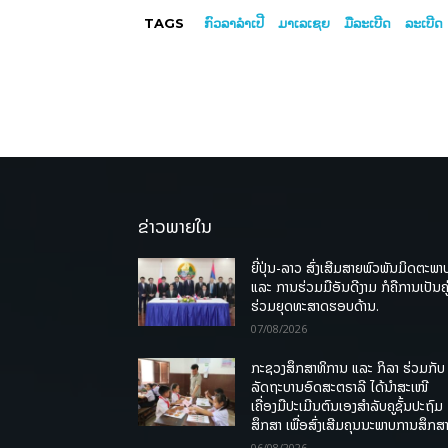
TAGS
ກົວລາລຳເປີ
ມາເລເຊຍ
ມືລະເບີດ
ລະເບີດ
ຂ່າວພາຍໃນ
ຍີ່ປຸ່ນ-ລາວ ສົ່ງເສີມສາຍພົວພັນມິດຕະພາ
ແລະ ການຮ່ວມມືອັນດີງາມ ກໍຄືການເປັນຄູ
ຮ່ວມຍຸດທະສາດຮອບດ້ານ.
07/08/2026
ກະຊວງສຶກສາທິການ ແລະ ກິລາ ຮ່ວມກັບ
ລັດຖະບານອົດສະຕຣາລີ ໄດ້ນຳສະເໜີ
ເຄື່ອງມືປະເມີນຕົນເອງສຳລັບຄູຊັ້ນປະຖົມ
ສຶກສາ ເພື່ອສົ່ງເສີມຄຸນນະພາບການສຶກສາ
06/08/2026