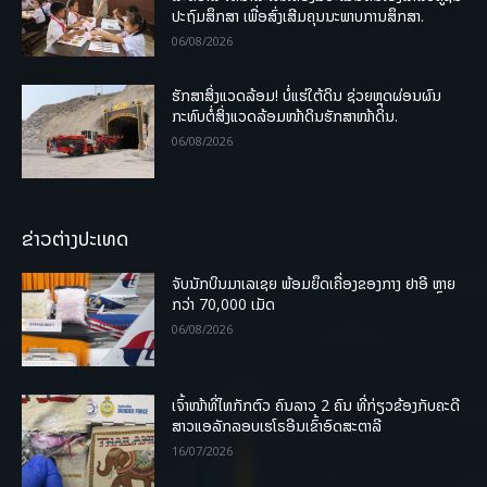
ປະຖົມສຶກສາ ເພື່ອສົ່ງເສີມຄຸນນະພາບການສຶກສາ.
06/08/2026
ຮັກສາສິ່ງແວດລ້ອມ! ບໍ່ແຮ່ໃຕ້ດິນ ຊ່ວຍຫຼຸດຜ່ອນຜົນ
ກະທົບຕໍ່ສິ່ງແວດລ້ອມໜ້າດິນຮັກສາໜ້າດິນ.
06/08/2026
ຂ່າວຕ່າງປະເທດ
ຈັບນັກບິນມາເລເຊຍ ພ້ອມຍຶດເຄື່ອງຂອງກາງ ຢາອີ ຫຼາຍ
ກວ່າ 70,000 ເມັດ
06/08/2026
ເຈົ້າໜ້າທີ່ໄທກັກຕົວ ຄົນລາວ 2 ຄົນ ທີ່ກ່ຽວຂ້ອງກັບຄະດີ
ສາວແອລັກລອບເຮໂຣອີນເຂົ້າອົດສະຕາລີ
16/07/2026