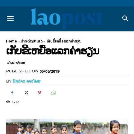
Home
ຂ່າວຕ່າງປະເທດ
ເກັບຂີ້ເຫຍື້ອແລກຄ່າຮຽນ
ເກັບຂີ້ເຫຍື້ອແລກຄ່າຮຽນ
ຂ່າວຕ່າງປະເທດ
05/06/2019
PUBLISHED ON
BY
ນັກຂ່າວ ລາວໂພສ
1712