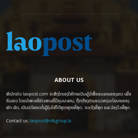
ABOUT US
ສຳນັກຂ່າວ laopost.com ຈະສ້າງໂຕເອງໃຫ້ກາຍເປັນຜູ້ນຳສື່ອອນລາຍຂອງລາວ ເພື່ອ
ຄົນລາວ ໂດຍນຳສະເໜີຂ່າວສານທີ່ມີຄຸນນະພາບ, ຖືກຕ້ອງຕາມແນວທາງນະໂຍບາຍຂອງ
ພັກ-ລັດ, ເປັນປະໂຫຍດຕໍ່ຜູ້ຊົມໃຫ້ໄດ້ຫຼາກຫຼາຍທີ່ສຸດ, ຈະແຈ້ງທີ່ສຸດ ແລະວ່ອງໄວທີ່ສຸດ.
Contact us:
laopost@rdkgroup.la