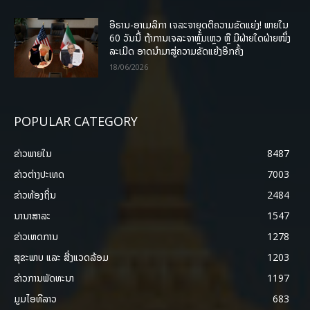
ອີຣານ-ອາເມລິກາ ເຈລະຈາຍຸດຕິຄວາມຂັດແຍ່ງ! ພາຍໃນ
60 ວັນນີ້ ຖ້າການເຈລະຈາຫຼົ້ມເຫຼວ ຫຼື ມີຝ່າຍໃດຝ່າຍໜຶ່ງ
ລະເມີດ ອາດນໍາມາສູ່ຄວາມຂັດແຍ້ງອີກຄັ້ງ
18/06/2026
POPULAR CATEGORY
ຂ່າວພາຍ​ໃນ
8487
ຂ່າວຕ່າງປະເທດ
7003
ຂ່າວທ້ອງຖິ່ນ
2484
ນານາສາລະ
1547
ຂ່າວເຫດການ
1278
ສຸຂະພາບ ແລະ ສີ່ງແວດລ້ອມ
1203
ຂ່າວການພັດທະນາ
1197
ມູມໄອທີລາວ
683