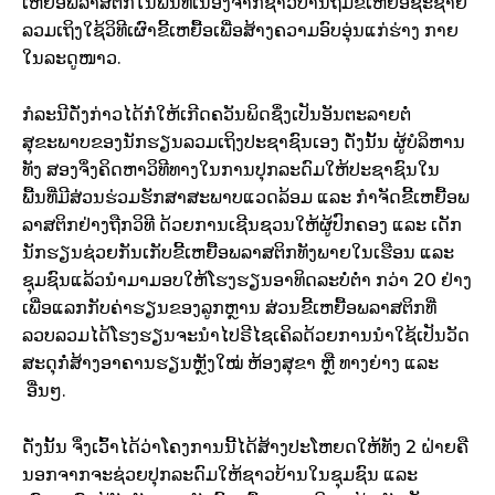
ເຫຍື້ອພລາສຕິກໃນພື້ນທີ່ເນື່ອງຈາກຊາວບ້ານຖິ້ມຂີ້ເຫຍື້ອຊະຊາຍ
ລວມເຖິງໃຊ້ວິທີເຜົາຂີ້ເຫຍື້ອເພື່ອສ້າງຄວາມອົບອຸ່ນແກ່ຮ່າງ ກາຍ
ໃນລະດູໜາວ.
ກໍລະນີດັ່ງກ່າວໄດ້ກໍ່ໃຫ້ເກີດຄວັນພິດຊຶ່ງເປັນອັນຕະລາຍຕໍ່
ສຸຂະພາບຂອງນັກຮຽນລວມເຖິງປະຊາຊົນເອງ ດັ່ງນັ້ນ ຜູ້ບໍລິຫານ
ທັງ ສອງຈຶ່ງຄິດຫາວິທີທາງໃນການປຸກລະດົມໃຫ້ປະຊາຊົນໃນ
ພື້ນທີ່ມີສ່ວນຮ່ວມຮັກສາສະພາບແວດລ້ອມ ແລະ ກຳຈັດຂີ້ເຫຍື້ອພ
ລາສຕິກຢ່າງຖືກວິທີ ດ້ວຍການເຊີນຊວນໃຫ້ຜູ້ປົກຄອງ ແລະ ເດັກ
ນັກຮຽນຊ່ວຍກັນເກັບຂີ້ເຫຍື້ອພລາສຕິກທັງພາຍໃນເຮືອນ ແລະ
ຊຸມຊົນແລ້ວນຳມາມອບໃຫ້ໂຮງຮຽນອາທິດລະບໍ່ຕ່ຳ ກວ່າ 20 ຢ່າງ
ເພື່ອແລກກັບຄ່າຮຽນຂອງລູກຫຼານ ສ່ວນຂີ້ເຫຍື້ອພລາສຕິກທີ່
ລວບລວມໄດ້ໂຮງຮຽນຈະນຳໄປຣີໄຊເຄິລດ້ວຍການນຳໃຊ້ເປັນວັດ
ສະດຸກໍ່ສ້າງອາຄານຮຽນຫຼັງໃໝ່ ຫ້ອງສຸຂາ ຫຼື ທາງຍ່າງ ແລະ
ອື່ນໆ.
ດັ່ງນັ້ນ ຈຶ່ງເວົ້າໄດ້ວ່າໂຄງການນີ້ໄດ້ສ້າງປະໂຫຍດໃຫ້ທັງ 2 ຝ່າຍຄື
ນອກຈາກຈະຊ່ວຍປຸກລະດົມໃຫ້ຊາວບ້ານໃນຊຸມຊົນ ແລະ