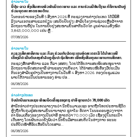
ຂ່າວພາຍ​ໃນ
ຍີ່ປຸ່ນ-ລາວ ສົ່ງເສີມສາຍພົວພັນມິດຕະພາບ ແລະ ການຮ່ວມມືອັນດີງາມ ກໍຄືການເປັນຄູ່
ຮ່ວມຍຸດທະສາດຮອບດ້ານ.
ໃນຕອນບ່າຍຂອງວັນທີ 5 ສິງຫາ 2026 ທີ່ ກະຊວງການຕ່າງປະເທດ ໄດ້ມີພິທີ
ລົງນາມເອກະສານແລກປ່ຽນ (ສະບັບປັບປຸງ) ສໍາລັບໂຄງການຊ່ວຍເຫຼືອລ້າຈາກ
ລັດຖະບານຍີ່ປຸ່ນ ໃນການປັບປຸງສະໜາມບິນສາກົນວັດໄຕ ມູນຄ່າລວມທັງໝົດ
3,863,000,000 ເຢນ ຫຼື...
07/08/2026
ຂ່າວພາຍ​ໃນ
ກະຊວງສຶກສາທິການ ແລະ ກິລາ ຮ່ວມກັບລັດຖະບານອົດສະຕຣາລີ ໄດ້ນຳສະເໜີ
ເຄື່ອງມືປະເມີນຕົນເອງສຳລັບຄູຊັ້ນປະຖົມສຶກສາ ເພື່ອສົ່ງເສີມຄຸນນະພາບການສຶກສາ.
ກະຊວງສຶກສາທິການ ແລະ ກິລາ (ສສກ), ໂດຍໄດ້ຮັບການສະໜັບສະໜູນຈາກ
ລັດຖະບານອົດສະຕຣາລີ ຜ່ານແຜນງານບີຄວາ, ໄດ້ນຳສະເໜີເຄື່ອງມືປະເມີນ
ຕົນເອງສຳລັບຄູຢ່າງເປັນທາງການໃນວັນທີ 4 ສິງຫາ 2026. ກອງປະຊຸມແມ່ນ
ພາຍໃຕ້ການເປັນປະທານຂອງ ທ່ານ ປອ...
06/08/2026
ຂ່າວຕ່າງປະເທດ
ຈັບນັກບິນມາເລເຊຍ ພ້ອມຍຶດເຄື່ອງຂອງກາງ ຢາອີ ຫຼາຍກວ່າ 70,000 ເມັດ
ສຳນັກຂ່າວຕ່າງປະເທດລາຍງານວ່າ ນັກບິນມາເລເຊຍ ອາດຖືກໂທດປະຫານຊີວິດ
ຫຼັງຖືກຈັບກຸມຢູ່ສະໜາມບິນນານາຊາດ ຊູກາໂນ-ຮັດຕາ ໃນນະຄອນຫຼວງຈາກາ
ຕາ ພ້ອມເຄື່ອງຂອງກາງເປັນຢາອີ ຫຼາຍກວ່າ 70,000 ເມັດ ເຊື່ອງຢູ່ໃນກະເປົາ
ເດີນທາງ ໂດຍຜົນກວດຍັງພົບວ່າ ນັກບິນມີສານເສບຕິດໃນຮ່າງກາຍ ຂະນະ
ປະຕິບັດໜ້າທີ່ຂັບເຮືອບິນໂດຍສານ...
06/08/2026