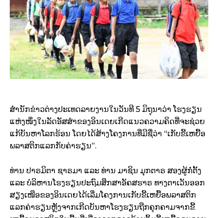
ສຳນັກຂ່າວຕ່າງປະເທດລາຍງານໃນວັນທີ 5 ມິຖຸນາວ່າ ໂຮງຮຽນ
ແຫ່ງໜຶ່ງໃນລັດອັສສຳຂອງອິນເດຍເກີດແນວຄວາມຄິດທີ່ຈະຊ່ວຍ
ແກ້ບັນຫາໂລກຮ້ອນ ໂດຍໄດ້ສ້າງໂຄງການທີ່ມີຊື່ວ່າ “ເກັບຂີ້ເຫຍື້ອ
ພລາສຕິກແລກກັບຄ່າຮຽນ”.
ທ່ານ ປາຣມິຕາ ຊາຣມາ ແລະ ທ່ານ ມາຊິນ ມຸກຕາຣ ສອງຜູ້ກໍ່ຕັ້ງ
ແລະ ບໍລິຫານໂຮງຮຽນປະຖົມສຶກສາອັຄສຮາຣ ທາງຕາເວັນອອກ
ສຽງເໜືອຂອງອິນເດຍໄດ້ເລີ່ມໂຄງການເກັບຂີ້ເຫຍື້ອພລາສຕິກ
ແລກຄ່າຮຽນຫຼັງຈາກເກີດບັນຫາໂຮງຮຽນຖືກຄຸກຄາມຈາກຂີ້