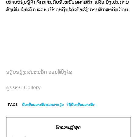
ເຍົາວະຊົນຮູ້ຈັກຈັດການກັບຂີ້ເຫຍື້ອພລາສຕິກ ແລ້ວ ຍັງເປັນການ
ສົ່ງເສີມໃຫ້ເດັກ ແລະ ເຍົາວະຊົນໄດ້ເຂົ້າເຖິງການສຶກສາອີກດ້ວຍ.
ຮຽບຮຽງ: ສະຫະລັດ ວອນທິວົງໄຊ
ຮູບພາບ: Gallery
TAGS
ຂີ້ເຫຍື້ອພລາສຕິກແລກຄ່າຮຽນ
ໃຊ້ຂີ້ເຫຍື້ອພລາສຕິກ
ບົດຄວາມຫຼ້າສຸດ