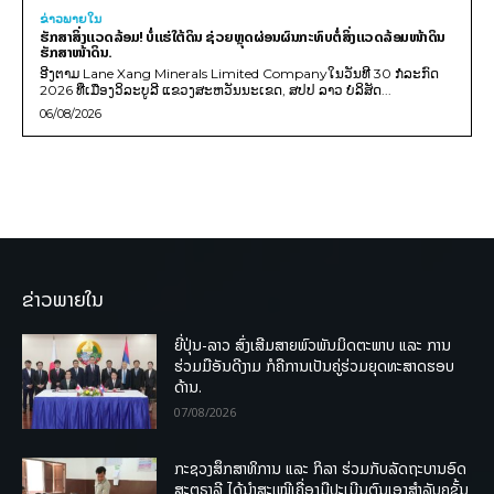
ຂ່າວພາຍ​ໃນ
ຮັກສາສິ່ງແວດລ້ອມ! ບໍ່ແຮ່ໃຕ້ດິນ ຊ່ວຍຫຼຸດຜ່ອນຜົນກະທົບຕໍ່ສິ່ງແວດລ້ອມໜ້າດິນ
ຮັກສາໜ້າດິນ.
ອີງຕາມ Lane Xang Minerals Limited Companyໃນວັນທີ 30 ກໍລະກົດ
2026 ທີ່ເມືອງວິລະບູລີ ແຂວງສະຫວັນນະເຂດ, ສປປ ລາວ ບໍລິສັດ...
06/08/2026
ຂ່າວພາຍໃນ
ຍີ່ປຸ່ນ-ລາວ ສົ່ງເສີມສາຍພົວພັນມິດຕະພາບ ແລະ ການ
ຮ່ວມມືອັນດີງາມ ກໍຄືການເປັນຄູ່ຮ່ວມຍຸດທະສາດຮອບ
ດ້ານ.
07/08/2026
ກະຊວງສຶກສາທິການ ແລະ ກິລາ ຮ່ວມກັບລັດຖະບານອົດ
ສະຕຣາລີ ໄດ້ນຳສະເໜີເຄື່ອງມືປະເມີນຕົນເອງສຳລັບຄູຊັ້ນ