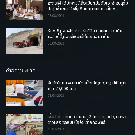
ສະຕຣາລີ ໄດ້ນຳສະເໜີເຄື່ອງມືປະເມີນຕົນເອງສຳລັບຄູຊັ້ນ
ປະຖົມສຶກສາ ເພື່ອສົ່ງເສີມຄຸນນະພາບການສຶກສາ.
06/08/2026
ຮັກສາສິ່ງແວດລ້ອມ! ບໍ່ແຮ່ໃຕ້ດິນ ຊ່ວຍຫຼຸດຜ່ອນຜົນ
ກະທົບຕໍ່ສິ່ງແວດລ້ອມໜ້າດິນຮັກສາໜ້າດິນ.
06/08/2026
ຂ່າວຕ່າງປະເທດ
ຈັບນັກບິນມາເລເຊຍ ພ້ອມຍຶດເຄື່ອງຂອງກາງ ຢາອີ ຫຼາຍ
ກວ່າ 70,000 ເມັດ
06/08/2026
ເຈົ້າໜ້າທີ່ໄທກັກຕົວ ຄົນລາວ 2 ຄົນ ທີ່ກ່ຽວຂ້ອງກັບຄະດີ
ສາວແອລັກລອບເຮໂຣອີນເຂົ້າອົດສະຕາລີ
16/07/2026