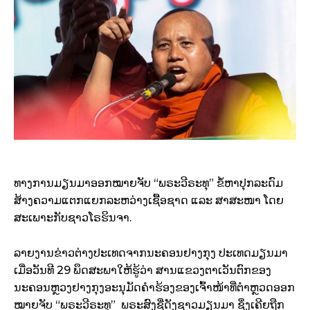
ທາງການມຽນມາອອກໝາຍຈັບ “ພຣະວີຣະທຸ” ຂໍ້ຫາປຸກລະດົມ
ສ້າງຄວາມແຕກແຍກລະຫວ່າງເຊື້ອຊາດ ແລະ ສາສະໜາ ໂດຍ
ສະເພາະກັບຊາວໂຣຮິນຈາ.
ລາຍງານຂ່າວຕ່າງປະເທດຈາກນະຄອນຢາງກຸງ ປະເທດມຽນມາ
ເມື່ອວັນທີ 29 ພຶດສະພາໃຫ້ຮູ້ວ່າ ສານແຂວງຕາເວັນຕົກຂອງ
ນະຄອນຫຼວງຢາງກຸງອະນຸມັດຄຳຮ້ອງຂອງເຈົ້າໜ້າທີ່ຕຳຫຼວດອອກ
ໝາຍຈັບ “ພຣະວີຣະທຸ” ພຣະສົງຊື່ດັງຊາວມຽນມາ ຊຶ່ງເຄີຍຖືກ