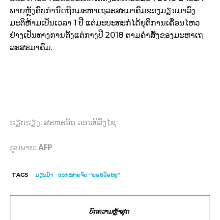
ພາຍຫຼັງຄົບກຳນົດຖືກມະຫາເຖລະສະມາຄົມຂອງມຽນມາລົງ
ມະຕິຫ້າມເປັນເວລາ 1 ປີ ແຕ່ມະບະທະກໍໄດ້ຍຸຕິການເຄື່ອນໄຫວ
ຢ່າງເປັນທາງການຕັ້ງແຕ່ກາງປີ 2018 ຕາມຄຳສັ່ງຂອງມະຫາເຖ
ລະສະມາຄົມ.
ຮຽບຮຽງ: ສະຫະລັດ ວອນທິວົງໄຊ
AFP
ຮູບພາບ:
TAGS
ມຽນມ້າ
ອອກໝາຍຈັບ “ພຣະວີຣະທຸ”
ບົດຄວາມຫຼ້າສຸດ