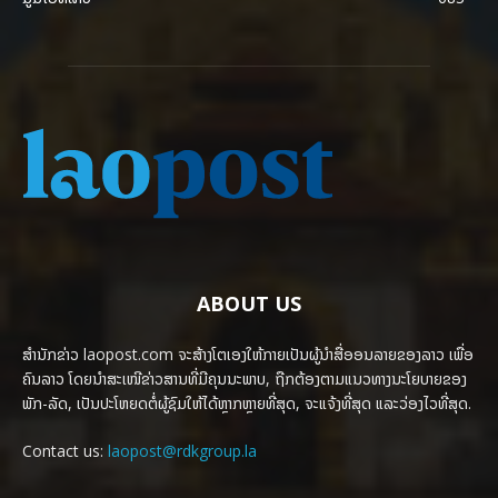
ABOUT US
ສຳນັກຂ່າວ laopost.com ຈະສ້າງໂຕເອງໃຫ້ກາຍເປັນຜູ້ນຳສື່ອອນລາຍຂອງລາວ ເພື່ອ
ຄົນລາວ ໂດຍນຳສະເໜີຂ່າວສານທີ່ມີຄຸນນະພາບ, ຖືກຕ້ອງຕາມແນວທາງນະໂຍບາຍຂອງ
ພັກ-ລັດ, ເປັນປະໂຫຍດຕໍ່ຜູ້ຊົມໃຫ້ໄດ້ຫຼາກຫຼາຍທີ່ສຸດ, ຈະແຈ້ງທີ່ສຸດ ແລະວ່ອງໄວທີ່ສຸດ.
Contact us:
laopost@rdkgroup.la