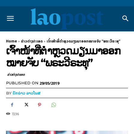
Home
ຂ່າວຕ່າງປະເທດ
ເຈົ້າໜ້າທີ່ຕຳຫຼວດມຽນມາອອກໝາຍຈັບ “ພຣະວີຣະທຸ”
ເຈົ້າໜ້າທີ່ຕຳຫຼວດມຽນມາອອກ
ໝາຍຈັບ “ພຣະວີຣະທຸ”
ຂ່າວຕ່າງປະເທດ
29/05/2019
PUBLISHED ON
BY
ນັກຂ່າວ ລາວໂພສ
7236