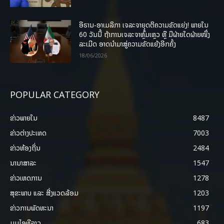
ອີຣານ-ອາເມລິກາ ເຈລະຈາຍຸດຕິຄວາມຂັດແຍ່ງ! ພາຍໃນ
60 ວັນນີ້ ຖ້າການເຈລະຈາຫຼົ້ມເຫຼວ ຫຼື ມີຝ່າຍໃດຝ່າຍໜຶ່ງ
ລະເມີດ ອາດນໍາມາສູ່ຄວາມຂັດແຍ້ງອີກຄັ້ງ
18/06/2026
POPULAR CATEGORY
ຂ່າວພາຍ​ໃນ
8487
ຂ່າວຕ່າງປະເທດ
7003
ຂ່າວທ້ອງຖິ່ນ
2484
ນານາສາລະ
1547
ຂ່າວເຫດການ
1278
ສຸຂະພາບ ແລະ ສີ່ງແວດລ້ອມ
1203
ຂ່າວການພັດທະນາ
1197
ມູມໄອທີລາວ
683