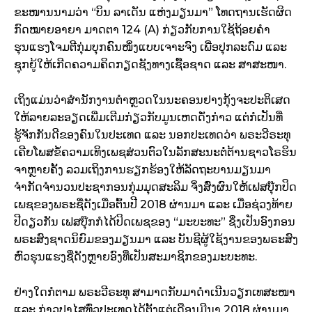
ຂະໜານນາມວ່າ “ບິນ ລາເດັນ ແຫ່ງມຽນມາ” ໂທດຖານເຮັດຜິດ
ກົດໝາຍອາຍາ ມາດຕາ 124 (A) ກ່ຽວກັບການໃຊ້ຖ້ອຍຄຳ
ຮຸນແຮງໂຈມຕີກຸ່ມບຸກຄົນໜຶ່ງແບບເຈາະຈົງ ເພື່ອປຸກລະດົມ ແລະ
ຊຸກຍູ້ໃຫ້ເກີດຄວາມຄິດກຽດຊັງທາງເຊື້ອຊາດ ແລະ ສາສະໜາ.
ເຖິງແມ່ນວ່າສຳນັກງານຕຳຫຼວດໃນນະຄອນຢາງກຸ້ງຈະປະຕິເສດ
ໃຫ້ລາຍລະອຽດເພີ່ມເຕີມກ່ຽວກັບມູນເຫດດັ່ງກ່່າວ ແຕ່ກໍເປັນທີ່
ຮູ້ຈັກກັນດີຂອງຄົນໃນປະເທດ ແລະ ນອກປະເທດວ່າ ພຣະວີຣະທຸ
ເຄີຍໂພສຂໍ້ຄວາມເທິງເພຊສ່ວນຕົວໃນລັກສະນະຕໍ່ຕ້ານຊາວໂຣຮິນ
ຈາຫຼາຍຄັ້ງ ລວມເຖິງການຮຽກຮ້ອງໃຫ້ລັດຖະບານມຽນມາ
ຈຳກັດຈຳນວນປະຊາກອນກຸ່ມມຸດສະລິມ ຈິ່ງສົ່ງຜົນໃຫ້ເຟສບຸ໊ກປິດ
ເພຊຂອງພຣະຊື່ດັງເມື່ອຕົ້ນປີ 2018 ຜ່ານມາ ແລະ ເມື່ອຊ່ວງທ້າຍ
ປີດຽວກັນ ເຟສບຸ໊ກກໍໄດ້ປິດເພຊຂອງ “ມະບະທະ” ຊຶ່ງເປັນອົງກອນ
ພຣະສົງຊາດນິຍົມຂອງມຽນມາ ແລະ ບັນຊີຜູ້ໃຊ້ງານຂອງພຣະສົງ
ຫົວຮຸນແຮງຊື່ດັງຫຼາຍອົງທີ່ເປັນສະມາຊິກຂອງມະບະທະ.
ຢ່າງໃດກໍຕາມ ພຣະວີຣະທຸ ສາມາດກັບມາດຳເນີນວຽກເທສະໜາ
ແລະ ກ່າວປາໄສທົ່ວປະເທດໄດ້ຕັ້ງແຕ່ເດືອນມີນາ 2018 ຜ່ານມາ