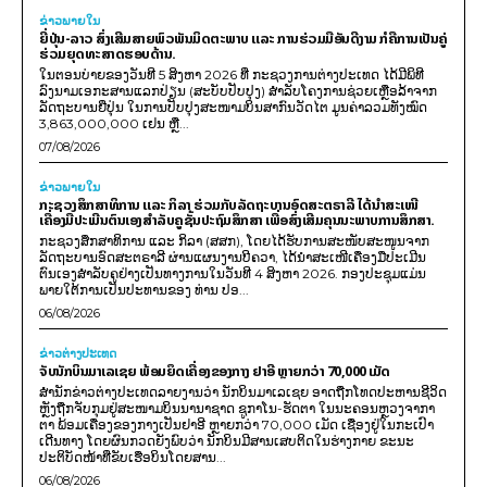
ຂ່າວພາຍ​ໃນ
ຍີ່ປຸ່ນ-ລາວ ສົ່ງເສີມສາຍພົວພັນມິດຕະພາບ ແລະ ການຮ່ວມມືອັນດີງາມ ກໍຄືການເປັນຄູ່
ຮ່ວມຍຸດທະສາດຮອບດ້ານ.
ໃນຕອນບ່າຍຂອງວັນທີ 5 ສິງຫາ 2026 ທີ່ ກະຊວງການຕ່າງປະເທດ ໄດ້ມີພິທີ
ລົງນາມເອກະສານແລກປ່ຽນ (ສະບັບປັບປຸງ) ສໍາລັບໂຄງການຊ່ວຍເຫຼືອລ້າຈາກ
ລັດຖະບານຍີ່ປຸ່ນ ໃນການປັບປຸງສະໜາມບິນສາກົນວັດໄຕ ມູນຄ່າລວມທັງໝົດ
3,863,000,000 ເຢນ ຫຼື...
07/08/2026
ຂ່າວພາຍ​ໃນ
ກະຊວງສຶກສາທິການ ແລະ ກິລາ ຮ່ວມກັບລັດຖະບານອົດສະຕຣາລີ ໄດ້ນຳສະເໜີ
ເຄື່ອງມືປະເມີນຕົນເອງສຳລັບຄູຊັ້ນປະຖົມສຶກສາ ເພື່ອສົ່ງເສີມຄຸນນະພາບການສຶກສາ.
ກະຊວງສຶກສາທິການ ແລະ ກິລາ (ສສກ), ໂດຍໄດ້ຮັບການສະໜັບສະໜູນຈາກ
ລັດຖະບານອົດສະຕຣາລີ ຜ່ານແຜນງານບີຄວາ, ໄດ້ນຳສະເໜີເຄື່ອງມືປະເມີນ
ຕົນເອງສຳລັບຄູຢ່າງເປັນທາງການໃນວັນທີ 4 ສິງຫາ 2026. ກອງປະຊຸມແມ່ນ
ພາຍໃຕ້ການເປັນປະທານຂອງ ທ່ານ ປອ...
06/08/2026
ຂ່າວຕ່າງປະເທດ
ຈັບນັກບິນມາເລເຊຍ ພ້ອມຍຶດເຄື່ອງຂອງກາງ ຢາອີ ຫຼາຍກວ່າ 70,000 ເມັດ
ສຳນັກຂ່າວຕ່າງປະເທດລາຍງານວ່າ ນັກບິນມາເລເຊຍ ອາດຖືກໂທດປະຫານຊີວິດ
ຫຼັງຖືກຈັບກຸມຢູ່ສະໜາມບິນນານາຊາດ ຊູກາໂນ-ຮັດຕາ ໃນນະຄອນຫຼວງຈາກາ
ຕາ ພ້ອມເຄື່ອງຂອງກາງເປັນຢາອີ ຫຼາຍກວ່າ 70,000 ເມັດ ເຊື່ອງຢູ່ໃນກະເປົາ
ເດີນທາງ ໂດຍຜົນກວດຍັງພົບວ່າ ນັກບິນມີສານເສບຕິດໃນຮ່າງກາຍ ຂະນະ
ປະຕິບັດໜ້າທີ່ຂັບເຮືອບິນໂດຍສານ...
06/08/2026