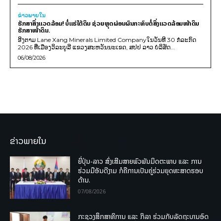
ຂ່າວພາຍ​ໃນ
ຮັກສາສິ່ງແວດລ້ອມ! ບໍ່ແຮ່ໃຕ້ດິນ ຊ່ວຍຫຼຸດຜ່ອນຜົນກະທົບຕໍ່ສິ່ງແວດລ້ອມໜ້າດິນ
ຮັກສາໜ້າດິນ.
ອີງຕາມ Lane Xang Minerals Limited Companyໃນວັນທີ 30 ກໍລະກົດ
2026 ທີ່ເມືອງວິລະບູລີ ແຂວງສະຫວັນນະເຂດ, ສປປ ລາວ ບໍລິສັດ...
06/08/2026
ຂ່າວພາຍໃນ
ຍີ່ປຸ່ນ-ລາວ ສົ່ງເສີມສາຍພົວພັນມິດຕະພາບ ແລະ ການ
ຮ່ວມມືອັນດີງາມ ກໍຄືການເປັນຄູ່ຮ່ວມຍຸດທະສາດຮອບ
ດ້ານ.
07/08/2026
ກະຊວງສຶກສາທິການ ແລະ ກິລາ ຮ່ວມກັບລັດຖະບານອົດ