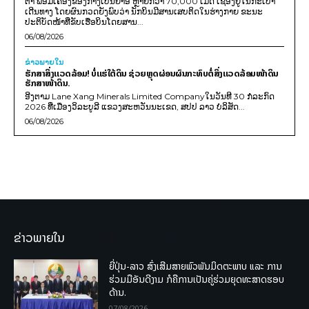
ຕາ ພ້ອມເຄື່ອງຂອງກາງເປັນຢາອີ ຫຼາຍກວ່າ 70,000 ເມັດ ເຊື່ອງຢູ່ໃນກະເປົາ
ເດີນທາງ ໂດຍຜົນກວດຍັງພົບວ່າ ນັກບິນມີສານເສບຕິດໃນຮ່າງກາຍ ຂະນະ
ປະຕິບັດໜ້າທີ່ຂັບເຮືອບິນໂດຍສານ...
06/08/2026
ຂ່າວພາຍ​ໃນ
ຮັກສາສິ່ງແວດລ້ອມ! ບໍ່ແຮ່ໃຕ້ດິນ ຊ່ວຍຫຼຸດຜ່ອນຜົນກະທົບຕໍ່ສິ່ງແວດລ້ອມໜ້າດິນ
ຮັກສາໜ້າດິນ.
ອີງຕາມ Lane Xang Minerals Limited Companyໃນວັນທີ 30 ກໍລະກົດ
2026 ທີ່ເມືອງວິລະບູລີ ແຂວງສະຫວັນນະເຂດ, ສປປ ລາວ ບໍລິສັດ...
06/08/2026
ຂ່າວພາຍໃນ
ຍີ່ປຸ່ນ-ລາວ ສົ່ງເສີມສາຍພົວພັນມິດຕະພາບ ແລະ ການ
ຮ່ວມມືອັນດີງາມ ກໍຄືການເປັນຄູ່ຮ່ວມຍຸດທະສາດຮອບ
ດ້ານ.
07/08/2026