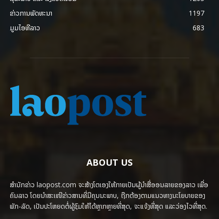
ຂ່າວການພັດທະນາ
1197
ມູມໄອທີລາວ
683
ABOUT US
ສຳນັກຂ່າວ laopost.com ຈະສ້າງໂຕເອງໃຫ້ກາຍເປັນຜູ້ນຳສື່ອອນລາຍຂອງລາວ ເພື່ອ
ຄົນລາວ ໂດຍນຳສະເໜີຂ່າວສານທີ່ມີຄຸນນະພາບ, ຖືກຕ້ອງຕາມແນວທາງນະໂຍບາຍຂອງ
ພັກ-ລັດ, ເປັນປະໂຫຍດຕໍ່ຜູ້ຊົມໃຫ້ໄດ້ຫຼາກຫຼາຍທີ່ສຸດ, ຈະແຈ້ງທີ່ສຸດ ແລະວ່ອງໄວທີ່ສຸດ.