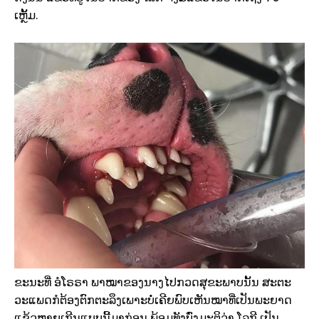
ເຫຼັ້ມ.
ຂະນະທີ່ ອໍໂຣຣາ ພາໝາຂອງນາງໄປກວດສຸຂະພາບນັ້ນ ສະຕະ
ວະແພດກໍຕ້ອງຕົກຕະລຶງເພາະບໍ່ເຄີຍພົບເຫັນໝາທີ່ເປັນພະຍາດ
ແຂ້ວຫຼາຍເກີນແບບນີ້ມາກ່ອນ ພ້ອມທັງບົ່ງມະຕິວ່າ ໂລກີ ເປັນ