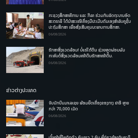
ກະຊວງສຶກສາທິການ ແລະ ກິລາ ຮ່ວມກັບລັດຖະບານອົດ
ສະຕຣາລີ ໄດ້ນຳສະເໜີເຄື່ອງມືປະເມີນຕົນເອງສຳລັບຄູຊັ້ນ
ປະຖົມສຶກສາ ເພື່ອສົ່ງເສີມຄຸນນະພາບການສຶກສາ.
06/08/2026
ຮັກສາສິ່ງແວດລ້ອມ! ບໍ່ແຮ່ໃຕ້ດິນ ຊ່ວຍຫຼຸດຜ່ອນຜົນ
ກະທົບຕໍ່ສິ່ງແວດລ້ອມໜ້າດິນຮັກສາໜ້າດິນ.
06/08/2026
ຂ່າວຕ່າງປະເທດ
ຈັບນັກບິນມາເລເຊຍ ພ້ອມຍຶດເຄື່ອງຂອງກາງ ຢາອີ ຫຼາຍ
ກວ່າ 70,000 ເມັດ
06/08/2026
ເຈົ້າໜ້າທີ່ໄທກັກຕົວ ຄົນລາວ 2 ຄົນ ທີ່ກ່ຽວຂ້ອງກັບຄະດີ