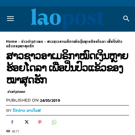
Home
ຂ່າວຕ່າງປະເທດ
ສາວຊາວອາເມຣິກາໝົດເງິນຫຼາຍຮ້ອຍໂດລາ ເພື່ອປິ່ນປົວ
ແຂ້ວຂອງໝາສຸດຮັກ
ສາວຊາວອາເມຣິກາໝົດເງິນຫຼາຍ
ຮ້ອຍໂດລາ ເພື່ອປິ່ນປົວແຂ້ວຂອງ
ໝາສຸດຮັກ
ຂ່າວຕ່າງປະເທດ
24/05/2019
PUBLISHED ON
BY
ນັກຂ່າວ ລາວໂພສ
4877