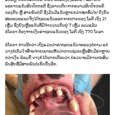
ພະຍາດແຂ້ວຜິດປົກກະຕິ ຊຶ່ງອາດເກີດຈາກຄວາມຜິດປົກກະຕິ
ຂອງຢີນ ຫຼື ສາຍພັນບໍ່ດີ ຊຶ່ງມັນມີແຂ້ວຫຼາຍກວ່າໝາທົ່ວໄປ ດັ່ງນັ້ນ
ສະຕະວະແພດຈິ່ງໄດ້ຖອນແຂ້ວອອກຈາກປາກຂອງ ໂລກີ ເຖິງ 21
ເຫຼັ້ມ ຊຶ່ງຍັງເຫຼືອແຂ້ວທີ່ມີຈຳນວນເກີນຢູ່ 7 ເຫຼັ້ມ ລວມແລ້ວ
ອໍໂຣຣາ ຕ້ອງຈ່າຍເງິນຄ່າຖອນແຂ້ວຂອງ ໂລກີ ເຖິງ 770 ໂດລາ.
ອໍໂຣຣາ ກ່າວອີກວ່າ ເຖິງແມ່ນວ່າຄ່າຖອນແຂ້ວຈະແພງກໍຕາມ ແຕ່
ນາງກໍເຕັມໃຈທີ່ຈະຈ່າຍເພາະເຫັນວ່າການຊ່ວຍເຫຼືອສັດມີຄ່າຫຼາຍ
ກວ່າເງິນ ພ້ອມນີ້ ນາງກໍໄດ້ຝາກເຕືອນວ່າ ບໍ່ຄວນຈະມີການປະສົມ
ພັນສັດທີ່ມີສາຍພັນບໍ່ເກີດຂຶ້ນອີກ.