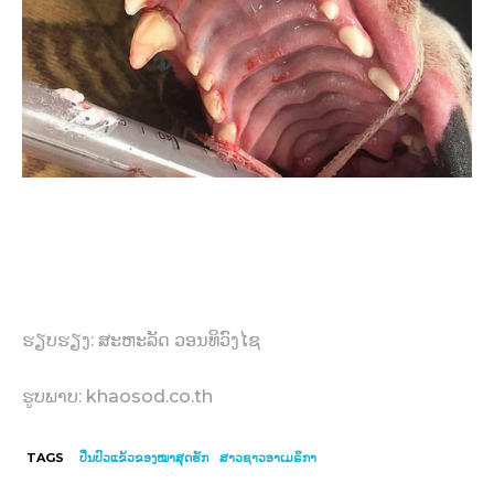
ຮຽບຮຽງ: ສະຫະລັດ ວອນທິວົງໄຊ
ຮູບພາບ: khaosod.co.th
TAGS
ປິ່ນປົວແຂ້ວຂອງໝາສຸດຮັກ
ສາວຊາວອາເມຣິກາ