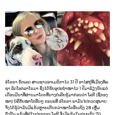
ອໍໂຣຣາ ຣັຕເລດ ສາວຊາວອາເມຣິກາໄວ 31 ປີ ອາໄສຢູ່ທີ່ເມືອງທັລ
ຊາ ລັດໂອກລາໂຮມາ ຊຶ່ງໄດ້ຮັບອຸປະຖຳໝາໄວ 1 ປີມາລ້ຽງນັບແຕ່
ເດືອນມີນາທີ່ຜ່ານມາໂດຍທີ່ນາງບໍ່ເຄີຍຮູ້ມາກ່ອນວ່າ ໂລກີ (ຊື່ຂອງ
ໝາ) ບໍ່ຄືກັບໝາໂຕອື່ນໆ ຂະນະທີ່ ອໍໂຣຣາ ພາມັນໄປກວດສຸພາບ
ຈິ່ງໄດ້ຮູ້ວ່າມັນມີແຂ້ວຫຼາຍເກີນກວ່າໝາໂຕອື່ນເຖິງ 28 ເຫຼັ້ມ
ດັ່ງນັ້ນ ແຂ້ວທີ່ຢູ່ໃນປາກຂອງ ໂລກີ ຈິ່ງມີແຂ້ວໃນປາກເຖິງ 70