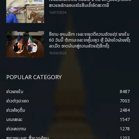
ສາວແອລັກລອບເຮໂຣອີນເຂົ້າອົດສະຕາລີ
16/07/2026
ອີຣານ-ອາເມລິກາ ເຈລະຈາຍຸດຕິຄວາມຂັດແຍ່ງ! ພາຍໃນ
60 ວັນນີ້ ຖ້າການເຈລະຈາຫຼົ້ມເຫຼວ ຫຼື ມີຝ່າຍໃດຝ່າຍໜຶ່ງ
ລະເມີດ ອາດນໍາມາສູ່ຄວາມຂັດແຍ້ງອີກຄັ້ງ
18/06/2026
POPULAR CATEGORY
ຂ່າວພາຍ​ໃນ
8487
ຂ່າວຕ່າງປະເທດ
7003
ຂ່າວທ້ອງຖິ່ນ
2484
ນານາສາລະ
1547
ຂ່າວເຫດການ
1278
ສຸຂະພາບ ແລະ ສີ່ງແວດລ້ອມ
1203