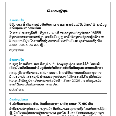
ບົດຄວາມຫຼ້າສຸດ
ຂ່າວພາຍ​ໃນ
ຍີ່ປຸ່ນ-ລາວ ສົ່ງເສີມສາຍພົວພັນມິດຕະພາບ ແລະ ການຮ່ວມມືອັນດີງາມ ກໍຄືການເປັນຄູ່
ຮ່ວມຍຸດທະສາດຮອບດ້ານ.
ໃນຕອນບ່າຍຂອງວັນທີ 5 ສິງຫາ 2026 ທີ່ ກະຊວງການຕ່າງປະເທດ ໄດ້ມີພິທີ
ລົງນາມເອກະສານແລກປ່ຽນ (ສະບັບປັບປຸງ) ສໍາລັບໂຄງການຊ່ວຍເຫຼືອລ້າຈາກ
ລັດຖະບານຍີ່ປຸ່ນ ໃນການປັບປຸງສະໜາມບິນສາກົນວັດໄຕ ມູນຄ່າລວມທັງໝົດ
3,863,000,000 ເຢນ ຫຼື...
07/08/2026
ຂ່າວພາຍ​ໃນ
ກະຊວງສຶກສາທິການ ແລະ ກິລາ ຮ່ວມກັບລັດຖະບານອົດສະຕຣາລີ ໄດ້ນຳສະເໜີ
ເຄື່ອງມືປະເມີນຕົນເອງສຳລັບຄູຊັ້ນປະຖົມສຶກສາ ເພື່ອສົ່ງເສີມຄຸນນະພາບການສຶກສາ.
ກະຊວງສຶກສາທິການ ແລະ ກິລາ (ສສກ), ໂດຍໄດ້ຮັບການສະໜັບສະໜູນຈາກ
ລັດຖະບານອົດສະຕຣາລີ ຜ່ານແຜນງານບີຄວາ, ໄດ້ນຳສະເໜີເຄື່ອງມືປະເມີນ
ຕົນເອງສຳລັບຄູຢ່າງເປັນທາງການໃນວັນທີ 4 ສິງຫາ 2026. ກອງປະຊຸມແມ່ນ
ພາຍໃຕ້ການເປັນປະທານຂອງ ທ່ານ ປອ...
06/08/2026
ຂ່າວຕ່າງປະເທດ
ຈັບນັກບິນມາເລເຊຍ ພ້ອມຍຶດເຄື່ອງຂອງກາງ ຢາອີ ຫຼາຍກວ່າ 70,000 ເມັດ
ສຳນັກຂ່າວຕ່າງປະເທດລາຍງານວ່າ ນັກບິນມາເລເຊຍ ອາດຖືກໂທດປະຫານຊີວິດ
ຫຼັງຖືກຈັບກຸມຢູ່ສະໜາມບິນນານາຊາດ ຊູກາໂນ-ຮັດຕາ ໃນນະຄອນຫຼວງຈາກາ