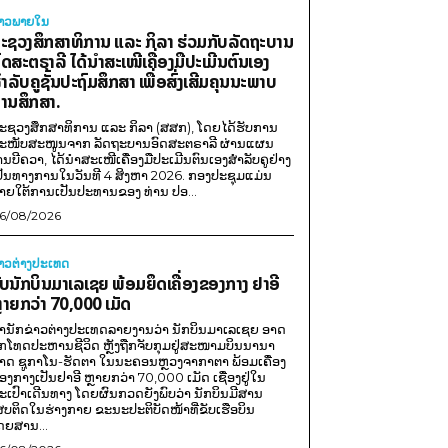
່າວພາຍ​ໃນ
ະຊວງສຶກສາທິການ ແລະ ກິລາ ຮ່ວມກັບລັດຖະບານ
ົດສະຕຣາລີ ໄດ້ນຳສະເໜີເຄື່ອງມືປະເມີນຕົນເອງ
ຳລັບຄູຊັ້ນປະຖົມສຶກສາ ເພື່ອສົ່ງເສີມຄຸນນະພາບ
ານສຶກສາ.
ະຊວງສຶກສາທິການ ແລະ ກິລາ (ສສກ), ໂດຍໄດ້ຮັບການ
ະໜັບສະໜູນຈາກ ລັດຖະບານອົດສະຕຣາລີ ຜ່ານແຜນ
ານບີຄວາ, ໄດ້ນຳສະເໜີເຄື່ອງມືປະເມີນຕົນເອງສຳລັບຄູຢ່າງ
ປັນທາງການໃນວັນທີ 4 ສິງຫາ 2026. ກອງປະຊຸມແມ່ນ
າຍໃຕ້ການເປັນປະທານຂອງ ທ່ານ ປອ...
6/08/2026
່າວຕ່າງປະເທດ
ັບນັກບິນມາເລເຊຍ ພ້ອມຍຶດເຄື່ອງຂອງກາງ ຢາອີ
ຼາຍກວ່າ 70,000 ເມັດ
ຳນັກຂ່າວຕ່າງປະເທດລາຍງານວ່າ ນັກບິນມາເລເຊຍ ອາດ
ືກໂທດປະຫານຊີວິດ ຫຼັງຖືກຈັບກຸມຢູ່ສະໜາມບິນນານາ
າດ ຊູກາໂນ-ຮັດຕາ ໃນນະຄອນຫຼວງຈາກາຕາ ພ້ອມເຄື່ອງ
ອງກາງເປັນຢາອີ ຫຼາຍກວ່າ 70,000 ເມັດ ເຊື່ອງຢູ່ໃນ
ະເປົາເດີນທາງ ໂດຍຜົນກວດຍັງພົບວ່າ ນັກບິນມີສານ
ສບຕິດໃນຮ່າງກາຍ ຂະນະປະຕິບັດໜ້າທີ່ຂັບເຮືອບິນ
ດຍສານ...