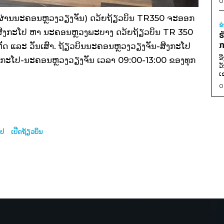
0
 (ຜ່ານນະຄອນຫຼວງວຽງຈັນ) ດວ້ຍຖ້ຽວບິນ TR350 ຈະອອກ
ຂ
ສິງກະໂປ ຫາ ນະຄອນຫຼວງພະບາງ ດວ້ຍຖ້ຽວບິນ TR 350
ຮ
ກ
ຫັດ ແລະ ວັນເສົາ. ຖ້ຽວບິນນະຄອນຫຼວງວຽງຈັນ-ສິງກະໂປ
ອ
ິງກະໂປ-ນະຄອນຫຼວງວຽງຈັນ ເວລາ 09:00-13:00 ຂອງທຸກ
ວ
ເ
0
ໂປ
ເປີດຖ້ຽວບິນ