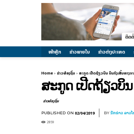
ໜ້າຫຼັກ
ຂ່າວພາຍ​ໃນ
ຂ່າວຕ່າງປະເທດ
Home
ຂ່າວທ້ອງຖິ່ນ
ສະກູດ ເປີດຖ້ຽວບິນ ບິນກົງເສັ້ນທາງ
ສະກູດ ເປີດຖ້ຽວບິ
ຂ່າວທ້ອງຖິ່ນ
02/04/2019
PUBLISHED ON
BY
ນັກຂ່າວ ລາວ
2859