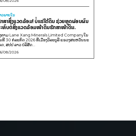
6/08/2026
່າວພາຍ​ໃນ
ັກສາສິ່ງແວດລ້ອມ! ບໍ່ແຮ່ໃຕ້ດິນ ຊ່ວຍຫຼຸດຜ່ອນຜົນ
ະທົບຕໍ່ສິ່ງແວດລ້ອມໜ້າດິນຮັກສາໜ້າດິນ.
ີງຕາມ Lane Xang Minerals Limited Companyໃນ
ັນທີ 30 ກໍລະກົດ 2026 ທີ່ເມືອງວິລະບູລີ ແຂວງສະຫວັນນະ
ຂດ, ສປປ ລາວ ບໍລິສັດ...
6/08/2026