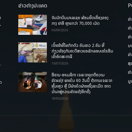
ຂ່າວຕ່າງປະເທດ
P
ບ
ຈັບນັກບິນມາເລເຊຍ ພ້ອມຍຶດເຄື່ອງຂອງ
ຂ່
່
ກາງ ຢາອີ ຫຼາຍກວ່າ 70,000 ເມັດ
ຂ່
06/08/2026
ຂ່
ເຈົ້າໜ້າທີ່ໄທກັກຕົວ ຄົນລາວ 2 ຄົນ ທີ່
ນາ
ກ່ຽວຂ້ອງກັບຄະດີສາວແອລັກລອບເຮໂຣອີນ
ຂ່
ເຂົ້າອົດສະຕາລີ
ສຸ
.
16/07/2026
ຂ່
ອີຣານ-ອາເມລິກາ ເຈລະຈາຍຸດຕິຄວາມ
ຂັດແຍ່ງ! ພາຍໃນ 60 ວັນນີ້ ຖ້າການເຈລະຈາ
ມູ
ຸດ
ຫຼົ້ມເຫຼວ ຫຼື ມີຝ່າຍໃດຝ່າຍໜຶ່ງລະເມີດ ອາດ
ນໍາມາສູ່ຄວາມຂັດແຍ້ງອີກຄັ້ງ
18/06/2026