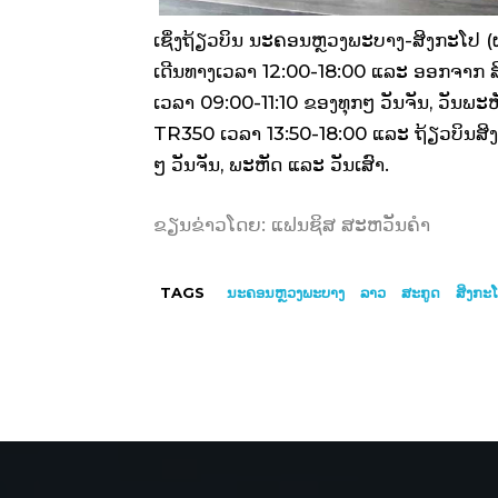
ເຊິ່ງຖ້ຽວບິນ ນະຄອນຫຼວງພະບາງ-ສິງກະໂປ
ເດີນທາງເວລາ 12:00-18:00 ແລະ ອອກຈາກ 
ເວລາ 09:00-11:10 ຂອງທຸກໆ ວັນຈັນ, ວັນພະ
TR350 ເວລາ 13:50-18:00 ແລະ ຖ້ຽວບິນສ
ໆ ວັນຈັນ, ພະຫັດ ແລະ ວັນເສົາ.
ຂຽນຂ່າວໂດຍ: ແຟນຊິສ ສະຫວັນຄຳ
TAGS
ນະຄອນຫຼວງພະບາງ
ລາວ
ສະກູດ
ສິງກະ