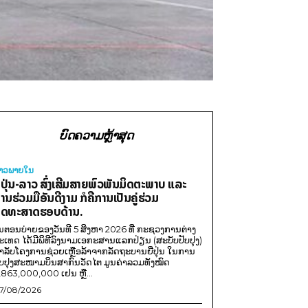
ບົດຄວາມຫຼ້າສຸດ
່າວພາຍ​ໃນ
ີ່ປຸ່ນ-ລາວ ສົ່ງເສີມສາຍພົວພັນມິດຕະພາບ ແລະ
ານຮ່ວມມືອັນດີງາມ ກໍຄືການເປັນຄູ່ຮ່ວມ
ຸດທະສາດຮອບດ້ານ.
ນຕອນບ່າຍຂອງວັນທີ 5 ສິງຫາ 2026 ທີ່ ກະຊວງການຕ່າງ
ະເທດ ໄດ້ມີພິທີລົງນາມເອກະສານແລກປ່ຽນ (ສະບັບປັບປຸງ)
ໍາລັບໂຄງການຊ່ວຍເຫຼືອລ້າຈາກລັດຖະບານຍີ່ປຸ່ນ ໃນການ
ັບປຸງສະໜາມບິນສາກົນວັດໄຕ ມູນຄ່າລວມທັງໝົດ
,863,000,000 ເຢນ ຫຼື...
7/08/2026