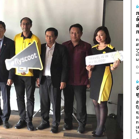
ຂ
ກ
ອ
ສ
ກ
ກ
ສ
ງ
ເ
ພ
0
ຂ
ຈ
ຫ
ສ
ຖ
ຊ
ຂ
ກ
ເ
ໂ