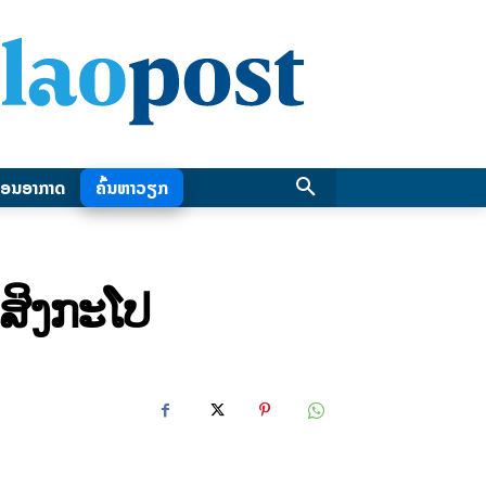
ອນອາກາດ
ຄົ້ນຫາວຽກ
 ສິງກະໂປ