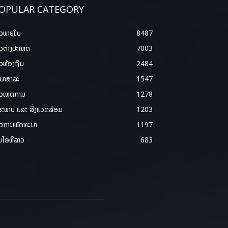
OPULAR CATEGORY
າວພາຍ​ໃນ
8487
າວຕ່າງປະເທດ
7003
າວທ້ອງຖິ່ນ
2484
ນາສາລະ
1547
າວເຫດການ
1278
ຂະພາບ ແລະ ສີ່ງແວດລ້ອມ
1203
າວການພັດທະນາ
1197
ມໄອທີລາວ
683