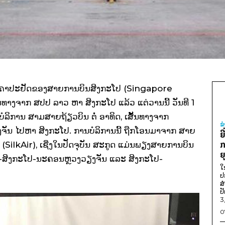
າຄາປະຢັດຂອງສາຍການບິນສິງກະໂປ (Singapore
້ນທາງຈາກ ສປປ ລາວ ຫາ ສິງກະໂປ ແລ້ວ ແຕ່ວານນີ້ ວັນທີ 1
້ບໍລິການ ສາມສາຍຖ້ຽວບິນ ຕໍ່ ອາທິດ, ເສັ້ນທາງຈາກ
ຂ
 ໄປຫາ ສິງກະໂປ. ການບໍລິການນີ້ ຖືກໂອນມາຈາກ ສາຍ
ຍ
ກ
(SilkAir), ເຊີ່ງໃນປັດຈຸບັນ ສະກູດ ແມ່ນພຽງສາຍການບິນ
ຍ
າງລາວ-ສິງກະໂປ-ນະຄອນຫຼວງວຽງຈັນ ແລະ ສິງກະໂປ-
ໃ
ປ
ສ
ປ
3
0