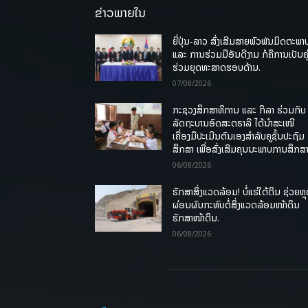
ຂ່າວພາຍໃນ
ຍີ່ປຸ່ນ-ລາວ ສົ່ງເສີມສາຍພົວພັນມິດຕະພາ
ແລະ ການຮ່ວມມືອັນດີງາມ ກໍຄືການເປັນຄູ
ຮ່ວມຍຸດທະສາດຮອບດ້ານ.
07/08/2026
ກະຊວງສຶກສາທິການ ແລະ ກິລາ ຮ່ວມກັບ
ລັດຖະບານອົດສະຕຣາລີ ໄດ້ນຳສະເໜີ
ເຄື່ອງມືປະເມີນຕົນເອງສຳລັບຄູຊັ້ນປະຖົມ
ສຶກສາ ເພື່ອສົ່ງເສີມຄຸນນະພາບການສຶກສາ
06/08/2026
ຮັກສາສິ່ງແວດລ້ອມ! ບໍ່ແຮ່ໃຕ້ດິນ ຊ່ວຍຫຼ
ຜ່ອນຜົນກະທົບຕໍ່ສິ່ງແວດລ້ອມໜ້າດິນ
ຮັກສາໜ້າດິນ.
06/08/2026