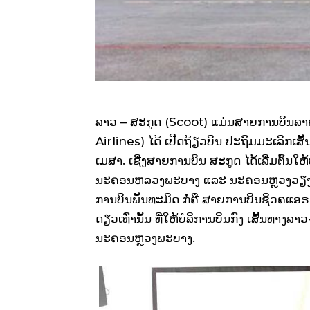
ລາວ – ສະກູດ (Scoot) ແມ່ນສາຍການບິນລ
Airlines) ໄດ້ ເປີດຖ້ຽວບິນ ປະຖົມມະເລິກເສັ
ເມສາ. ເຊີ່ງສາຍການບິນ ສະກູດ ໄດ້ເລີ່ມຕົ້ນໃຫ
ນະຄອນຫລວງພະບາງ ແລະ ນະຄອນຫຼວງວຽງຈັນ
ການບິນພັນທະມິດ ກໍ່ຄື ສາຍການບິນຊິວຄແອຣ 
ດຽວເທົ່ານັ້ນ ທີ່ໃຫ້ບໍລິການບິນກົງ ເສັ້ນທ
ນະຄອນຫຼວງພະບາງ.