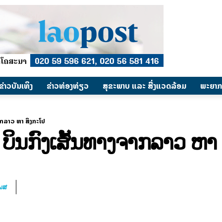
​ຂ່າວບັນເທິງ
​ຂ່າວທ່ອງທ່ຽວ
ສຸຂະພາບ ແລະ ສີ່ງແວດລ້ອມ
ພະຍາກ
ຈາກລາວ ຫາ ສິງກະໂປ
ນ ບິນກົງເສັ້ນທາງຈາກລາວ ຫາ
ໂພສ