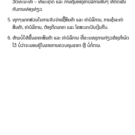
ວັດທະນະທຳ – ທຳມະຊາດ ແລະ ການຄຸ້ມຄອງຄ່າບໍລິການອື່ນໆ ທີ່ຕິດພັນ
ກັບການທ່ອງທ່ຽວ.
ທຸກໆພາກສ່ວນໃນການຈັບຈ່າຍຊື້ສິນຄ້າ ແລະ ຄ່າບໍລິການ, ການຊຳລະຄ່າ
ສິນຄ້າ, ຄ່າບໍລິການ, ຕ້ອງຕິດລາຄາ ແລະ ໂຄສະນາເປັນເງິນກີບ.
ຫ້າມບໍ່ໃຫ້ຂຶ້ນລາຄາສິນຄ້າ ແລະ ຄ່າບໍລິການ ທີ່ຂະແໜງການກ່ຽວຂ້ອງກຳນົດ
ໄວ້ ບໍ່ວ່າຈະນອນຢູ່ໃນລາຍການຄວບຄຸມລາຄາ ຫຼື ບໍ່ກໍ່ຕາມ.