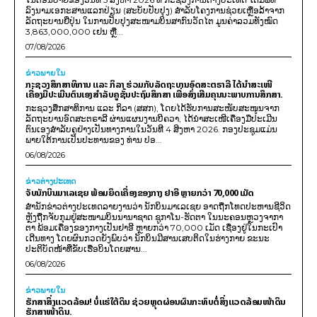
ລົງນາມເອກະສານແລກປ່ຽນ (ສະບັບປັບປຸງ) ສໍາລັບໂຄງການຊ່ວຍເຫຼືອລ້າຈາກ
ລັດຖະບານຍີ່ປຸ່ນ ໃນການປັບປຸງສະໜາມບິນສາກົນວັດໄຕ ມູນຄ່າລວມທັງໝົດ
3,863,000,000 ເຢນ ຫຼື...
07/08/2026
ຂ່າວພາຍ​ໃນ
ກະຊວງສຶກສາທິການ ແລະ ກິລາ ຮ່ວມກັບລັດຖະບານອົດສະຕຣາລີ ໄດ້ນຳສະເໜີ
ເຄື່ອງມືປະເມີນຕົນເອງສຳລັບຄູຊັ້ນປະຖົມສຶກສາ ເພື່ອສົ່ງເສີມຄຸນນະພາບການສຶກສາ.
ກະຊວງສຶກສາທິການ ແລະ ກິລາ (ສສກ), ໂດຍໄດ້ຮັບການສະໜັບສະໜູນຈາກ
ລັດຖະບານອົດສະຕຣາລີ ຜ່ານແຜນງານບີຄວາ, ໄດ້ນຳສະເໜີເຄື່ອງມືປະເມີນ
ຕົນເອງສຳລັບຄູຢ່າງເປັນທາງການໃນວັນທີ 4 ສິງຫາ 2026. ກອງປະຊຸມແມ່ນ
ພາຍໃຕ້ການເປັນປະທານຂອງ ທ່ານ ປອ...
06/08/2026
ຂ່າວຕ່າງປະເທດ
ຈັບນັກບິນມາເລເຊຍ ພ້ອມຍຶດເຄື່ອງຂອງກາງ ຢາອີ ຫຼາຍກວ່າ 70,000 ເມັດ
ສຳນັກຂ່າວຕ່າງປະເທດລາຍງານວ່າ ນັກບິນມາເລເຊຍ ອາດຖືກໂທດປະຫານຊີວິດ
ຫຼັງຖືກຈັບກຸມຢູ່ສະໜາມບິນນານາຊາດ ຊູກາໂນ-ຮັດຕາ ໃນນະຄອນຫຼວງຈາກາ
ຕາ ພ້ອມເຄື່ອງຂອງກາງເປັນຢາອີ ຫຼາຍກວ່າ 70,000 ເມັດ ເຊື່ອງຢູ່ໃນກະເປົາ
ເດີນທາງ ໂດຍຜົນກວດຍັງພົບວ່າ ນັກບິນມີສານເສບຕິດໃນຮ່າງກາຍ ຂະນະ
ປະຕິບັດໜ້າທີ່ຂັບເຮືອບິນໂດຍສານ...
06/08/2026
ຂ່າວພາຍ​ໃນ
ຮັກສາສິ່ງແວດລ້ອມ! ບໍ່ແຮ່ໃຕ້ດິນ ຊ່ວຍຫຼຸດຜ່ອນຜົນກະທົບຕໍ່ສິ່ງແວດລ້ອມໜ້າດິນ
ຮັກສາໜ້າດິນ.