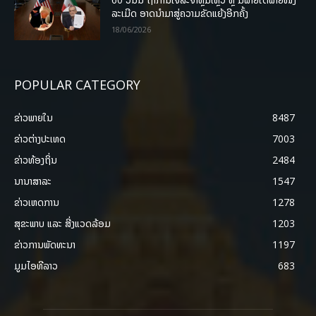
ລະເມີດ ອາດນໍາມາສູ່ຄວາມຂັດແຍ້ງອີກຄັ້ງ
18/06/2026
POPULAR CATEGORY
ຂ່າວພາຍ​ໃນ
8487
ຂ່າວຕ່າງປະເທດ
7003
ຂ່າວທ້ອງຖິ່ນ
2484
ນານາສາລະ
1547
ຂ່າວເຫດການ
1278
ສຸຂະພາບ ແລະ ສີ່ງແວດລ້ອມ
1203
ຂ່າວການພັດທະນາ
1197
ມູມໄອທີລາວ
683