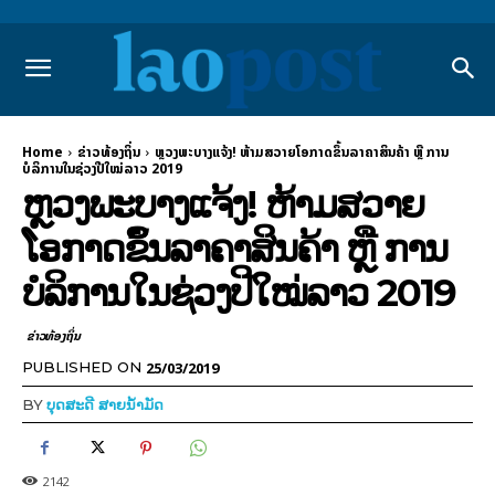
Home
ຂ່າວທ້ອງຖິ່ນ
ຫຼວງພະບາງແຈ້ງ! ຫ້າມສວາຍໂອກາດຂຶ້ນລາຄາສິນຄ້າ ຫຼື ການ
ບໍລິການໃນຊ່ວງປີໃໝ່ລາວ 2019
ຫຼວງພະບາງແຈ້ງ! ຫ້າມສວາຍ
ໂອກາດຂຶ້ນລາຄາສິນຄ້າ ຫຼື ການ
ບໍລິການໃນຊ່ວງປີໃໝ່ລາວ 2019
ຂ່າວທ້ອງຖິ່ນ
25/03/2019
PUBLISHED ON
BY
ບຸດສະດີ ສາຍນ້ຳມັດ
2142