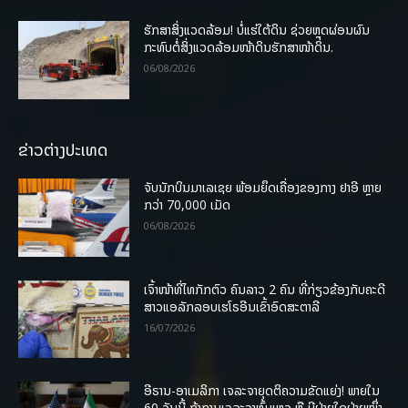
ຮັກສາສິ່ງແວດລ້ອມ! ບໍ່ແຮ່ໃຕ້ດິນ ຊ່ວຍຫຼຸດຜ່ອນຜົນ
ກະທົບຕໍ່ສິ່ງແວດລ້ອມໜ້າດິນຮັກສາໜ້າດິນ.
06/08/2026
ຂ່າວຕ່າງປະເທດ
ຈັບນັກບິນມາເລເຊຍ ພ້ອມຍຶດເຄື່ອງຂອງກາງ ຢາອີ ຫຼາຍ
ກວ່າ 70,000 ເມັດ
06/08/2026
ເຈົ້າໜ້າທີ່ໄທກັກຕົວ ຄົນລາວ 2 ຄົນ ທີ່ກ່ຽວຂ້ອງກັບຄະດີ
ສາວແອລັກລອບເຮໂຣອີນເຂົ້າອົດສະຕາລີ
16/07/2026
ອີຣານ-ອາເມລິກາ ເຈລະຈາຍຸດຕິຄວາມຂັດແຍ່ງ! ພາຍໃນ
60 ວັນນີ້ ຖ້າການເຈລະຈາຫຼົ້ມເຫຼວ ຫຼື ມີຝ່າຍໃດຝ່າຍໜຶ່ງ