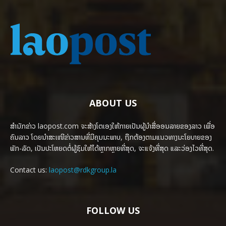
ABOUT US
ສຳນັກຂ່າວ laopost.com ຈະສ້າງໂຕເອງໃຫ້ກາຍເປັນຜູ້ນຳສື່ອອນລາຍຂອງລາວ ເພື່ອ
ຄົນລາວ ໂດຍນຳສະເໜີຂ່າວສານທີ່ມີຄຸນນະພາບ, ຖືກຕ້ອງຕາມແນວທາງນະໂຍບາຍຂອງ
ພັກ-ລັດ, ເປັນປະໂຫຍດຕໍ່ຜູ້ຊົມໃຫ້ໄດ້ຫຼາກຫຼາຍທີ່ສຸດ, ຈະແຈ້ງທີ່ສຸດ ແລະວ່ອງໄວທີ່ສຸດ.
Contact us:
laopost@rdkgroup.la
FOLLOW US