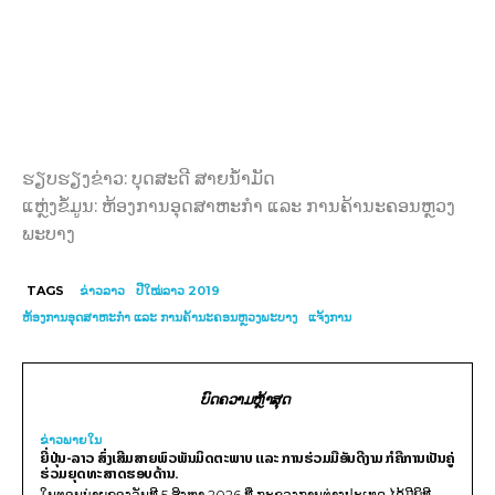
ຮຽບຮຽງຂ່າວ: ບຸດສະດີ ສາຍນໍ້າມັດ
ແຫຼ່ງຂໍ້ມູນ: ຫ້ອງການອຸດສາຫະກຳ ແລະ ການຄ້ານະຄອນຫຼວງ
ພະບາງ
TAGS
ຂ່າວລາວ
ປີໃໝ່ລາວ 2019
ຫ້ອງການອຸດສາຫະກຳ ແລະ ການຄ້ານະຄອນຫຼວງພະບາງ
ແຈ້ງການ
ບົດຄວາມຫຼ້າສຸດ
ຂ່າວພາຍ​ໃນ
ຍີ່ປຸ່ນ-ລາວ ສົ່ງເສີມສາຍພົວພັນມິດຕະພາບ ແລະ ການຮ່ວມມືອັນດີງາມ ກໍຄືການເປັນຄູ່
ຮ່ວມຍຸດທະສາດຮອບດ້ານ.
ໃນຕອນບ່າຍຂອງວັນທີ 5 ສິງຫາ 2026 ທີ່ ກະຊວງການຕ່າງປະເທດ ໄດ້ມີພິທີ