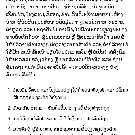
ແຈ້ງມາຍັງອຳນາດການປົກຄອງບ້ານ, ບໍລິສັດ, ນັກທຸລະກິດ,
ເຮືອນພັກ, ໂຮງແຮມ, ຣີສອດ, ຮ້ານ ກິນດື່ມ-ຮ້ານອາຫານ,​ ຫ້າງ
ຮ້ານ, ຜູ້ຮັບຜິດຊອບສະຖານທີ່ທ່ຽວຕ່າງໆ, ພະນັກງານ, ທະຫານ
ຕຳຫຼວດ ແລະ ປະຊາຊົນບັນດາເຜົ່າ, ໃນທົ່ວນະຄອນຫຼວງພະບາງ
ຊາບທົ່ວເຖິງກັນວ່າ ຜູ້ປະກອບການ ຫຼື ຜູ້ສະໜອງສິນຄ້າ ແລະ ຜູ້
ໃຫ້ບໍລິການດ້ານຕ່າງໆ ຕ້ອງວາງລາຄາສິນຄ້າ ແລະ ຄ່າບໍລິການ ບໍ່
ໃຫ້ມີການເອົາລັດເອົາປຽບໂດຍບໍ່ເໝາະສົມ ຫຼື ບໍ່ເປັນທຳຕໍ່ສັງຄົມ
ໃຫ້ພາກສ່ວນທີ່ກ່ຽວຂ້ອງ ຫຼື ພາກສ່ວນລຸ່ມນີ້ກຳນົດ ແລະ ຊ່ວຍ
ຄຸ້ມຄອງການກຳນົດລາຄາສິນຄ້າ – ການບໍລິການຕ່າງໆ ຢ່າງ
ສົມເຫດສົມຜົນ.
ບ້ານພັກ, ຣີສອດ ແລະ ໂຮງແຮມຕ່າງໆໃຫ້ກຳນົດຄ່າຫ້ອງພັກ ແລະ ບໍລິການ
ເສີມຕ່າງໆກັບທຸລະກິດທີ່ກ່ຽວພັນ.
ບັນດາຮ້ານ ອາຫານ – ຮ້ານກິນດື່ມ, ສະຖານທີ່ທ່ອງທ່ຽວຕ່າງໆ.
ການບໍລິການຄ່າລົດໂດຍສານ, ລົດໃຫ້ເຊົ່າ ແລະ ຝາກລົດຕ່າງໆ.
ພາກລັດ ຫຼື ຜູ້ສຳປະທານ ຄ່າເຂົ້າຊົມສະຖານທີ່ແຫຼ່ງທ່ອງທ່ຽວດ້ານ