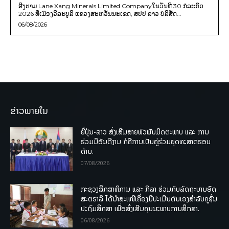
ອີງຕາມ Lane Xang Minerals Limited Companyໃນວັນທີ 30 ກໍລະກົດ
2026 ທີ່ເມືອງວິລະບູລີ ແຂວງສະຫວັນນະເຂດ, ສປປ ລາວ ບໍລິສັດ...
06/08/2026
ຂ່າວພາຍໃນ
ຍີ່ປຸ່ນ-ລາວ ສົ່ງເສີມສາຍພົວພັນມິດຕະພາບ ແລະ ການ
ຮ່ວມມືອັນດີງາມ ກໍຄືການເປັນຄູ່ຮ່ວມຍຸດທະສາດຮອບ
ດ້ານ.
07/08/2026
ກະຊວງສຶກສາທິການ ແລະ ກິລາ ຮ່ວມກັບລັດຖະບານອົດ
ສະຕຣາລີ ໄດ້ນຳສະເໜີເຄື່ອງມືປະເມີນຕົນເອງສຳລັບຄູຊັ້ນ
ປະຖົມສຶກສາ ເພື່ອສົ່ງເສີມຄຸນນະພາບການສຶກສາ.
06/08/2026