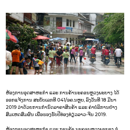
ຫ້ອງການອຸດສາຫະກຳ ແລະ ການຄ້ານະຄອນຫຼວງພະບາງ ໄດ້
ອອກແຈ້ງການ ສະບັບເລກທີ 041/ອຄ.ນຫຼບ, ລົງວັນທີ 18 ມີນາ
2019 ວ່າດ້ວຍການກຳນົດລາຄາສິນຄ້າ ແລະ ຄ່າບໍລິການຢ່າງ
ສົມເຫດສົມຜົນ ເພື່ອຮອງຮັບປີທ່ອງທ່ຽວລາວ-ຈີນ 2019.
ຫ້ອງການອຸດສາຫະກຳ ແລະ ການຄ້າ ນະຄອນຫຼວງພະບາງ ຂໍ