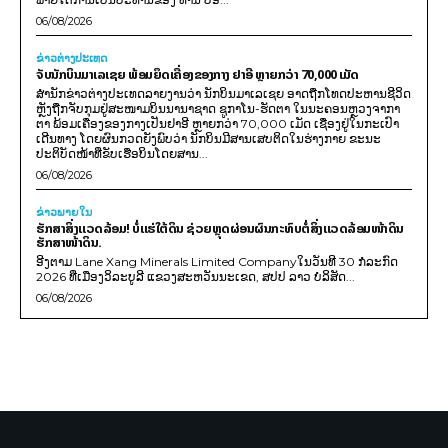
06/08/2026
ຂ່າວຕ່າງປະເທດ
ຈັບນັກບິນມາເລເຊຍ ພ້ອມຍຶດເຄື່ອງຂອງກາງ ຢາອີ ຫຼາຍກວ່າ 70,000 ເມັດ
ສຳນັກຂ່າວຕ່າງປະເທດລາຍງານວ່າ ນັກບິນມາເລເຊຍ ອາດຖືກໂທດປະຫານຊີວິດ
ຫຼັງຖືກຈັບກຸມຢູ່ສະໜາມບິນນານາຊາດ ຊູກາໂນ-ຮັດຕາ ໃນນະຄອນຫຼວງຈາກາ
ຕາ ພ້ອມເຄື່ອງຂອງກາງເປັນຢາອີ ຫຼາຍກວ່າ 70,000 ເມັດ ເຊື່ອງຢູ່ໃນກະເປົາ
ເດີນທາງ ໂດຍຜົນກວດຍັງພົບວ່າ ນັກບິນມີສານເສບຕິດໃນຮ່າງກາຍ ຂະນະ
ປະຕິບັດໜ້າທີ່ຂັບເຮືອບິນໂດຍສານ...
06/08/2026
ຂ່າວພາຍ​ໃນ
ຮັກສາສິ່ງແວດລ້ອມ! ບໍ່ແຮ່ໃຕ້ດິນ ຊ່ວຍຫຼຸດຜ່ອນຜົນກະທົບຕໍ່ສິ່ງແວດລ້ອມໜ້າດິນ
ຮັກສາໜ້າດິນ.
ອີງຕາມ Lane Xang Minerals Limited Companyໃນວັນທີ 30 ກໍລະກົດ
2026 ທີ່ເມືອງວິລະບູລີ ແຂວງສະຫວັນນະເຂດ, ສປປ ລາວ ບໍລິສັດ...
06/08/2026