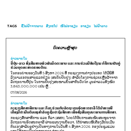
TAGS
ຊື້ໄຟຟ້າຈາກລາວ
ສິງກະໂປ
ໝໍ້ໄຟອາຊຽນ
ອາຊຽນ
ໄຟຟ້າລາວ
ບົດຄວາມຫຼ້າສຸດ
ຂ່າວພາຍ​ໃນ
ຍີ່ປຸ່ນ-ລາວ ສົ່ງເສີມສາຍພົວພັນມິດຕະພາບ ແລະ ການຮ່ວມມືອັນດີງາມ ກໍຄືການເປັນຄູ່
ຮ່ວມຍຸດທະສາດຮອບດ້ານ.
ໃນຕອນບ່າຍຂອງວັນທີ 5 ສິງຫາ 2026 ທີ່ ກະຊວງການຕ່າງປະເທດ ໄດ້ມີພິທີ
ລົງນາມເອກະສານແລກປ່ຽນ (ສະບັບປັບປຸງ) ສໍາລັບໂຄງການຊ່ວຍເຫຼືອລ້າຈາກ
ລັດຖະບານຍີ່ປຸ່ນ ໃນການປັບປຸງສະໜາມບິນສາກົນວັດໄຕ ມູນຄ່າລວມທັງໝົດ
3,863,000,000 ເຢນ ຫຼື...
07/08/2026
ຂ່າວພາຍ​ໃນ
ກະຊວງສຶກສາທິການ ແລະ ກິລາ ຮ່ວມກັບລັດຖະບານອົດສະຕຣາລີ ໄດ້ນຳສະເໜີ
ເຄື່ອງມືປະເມີນຕົນເອງສຳລັບຄູຊັ້ນປະຖົມສຶກສາ ເພື່ອສົ່ງເສີມຄຸນນະພາບການສຶກສາ.
ກະຊວງສຶກສາທິການ ແລະ ກິລາ (ສສກ), ໂດຍໄດ້ຮັບການສະໜັບສະໜູນຈາກ
ລັດຖະບານອົດສະຕຣາລີ ຜ່ານແຜນງານບີຄວາ, ໄດ້ນຳສະເໜີເຄື່ອງມືປະເມີນ
ຕົນເອງສຳລັບຄູຢ່າງເປັນທາງການໃນວັນທີ 4 ສິງຫາ 2026. ກອງປະຊຸມແມ່ນ
ພາຍໃຕ້ການເປັນປະທານຂອງ ທ່ານ ປອ...