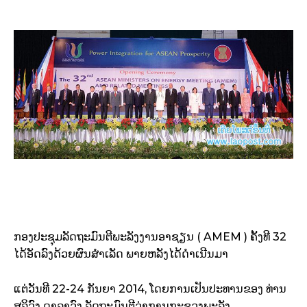
ກອງປະຊຸມລັດຖະມົນຕີພະລັງງານອາຊຽນ ( AMEM ) ຄັ້ງທີ 32
ໄດ້ອັດລົງດ້ວຍຜົນສຳເລັດ ພາຍຫລັງໄດ້ດຳເນີນມາ​
ແຕ່ວັນທີ 22-24 ກັນຍາ 2014, ໂດຍການເປັນປະທານຂອງ ທ່ານ
ສຸລິວົງ ດາລາວົງ ລັດຖະມົນຕີວ່າການກະຊວງພະລັງ