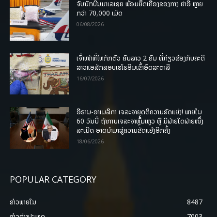
ຈັບນັກບິນມາເລເຊຍ ພ້ອມຍຶດເຄື່ອງຂອງກາງ ຢາອີ ຫຼາຍ
ກວ່າ 70,000 ເມັດ
06/08/2026
ເຈົ້າໜ້າທີ່ໄທກັກຕົວ ຄົນລາວ 2 ຄົນ ທີ່ກ່ຽວຂ້ອງກັບຄະດີ
ສາວແອລັກລອບເຮໂຣອີນເຂົ້າອົດສະຕາລີ
16/07/2026
ອີຣານ-ອາເມລິກາ ເຈລະຈາຍຸດຕິຄວາມຂັດແຍ່ງ! ພາຍໃນ
60 ວັນນີ້ ຖ້າການເຈລະຈາຫຼົ້ມເຫຼວ ຫຼື ມີຝ່າຍໃດຝ່າຍໜຶ່ງ
ລະເມີດ ອາດນໍາມາສູ່ຄວາມຂັດແຍ້ງອີກຄັ້ງ
18/06/2026
POPULAR CATEGORY
ຂ່າວພາຍ​ໃນ
8487
ຂ່າວຕ່າງປະເທດ
7003