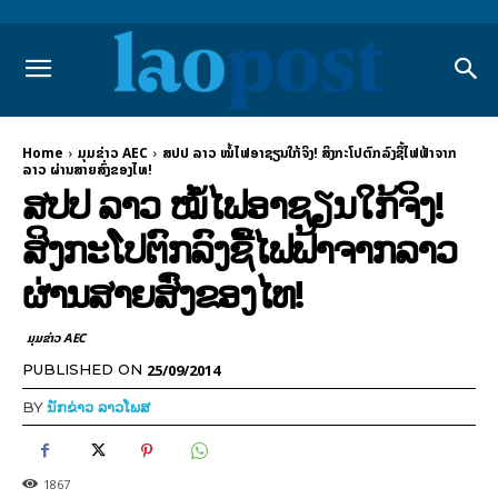
Home
ມຸມຂ່າວ AEC
ສປປ ລາວ ໝໍ້ໄຟອາຊຽນໃກ້ຈິງ! ສິງກະໂປຕົກລົງຊື້ໄຟຟ້າຈາກ
ລາວ ຜ່ານສາຍສົ່ງຂອງໄທ!
ສປປ ລາວ ໝໍ້ໄຟອາຊຽນໃກ້ຈິງ!
ສິງກະໂປຕົກລົງຊື້ໄຟຟ້າຈາກລາວ
ຜ່ານສາຍສົ່ງຂອງໄທ!
ມຸມຂ່າວ AEC
25/09/2014
PUBLISHED ON
BY
ນັກຂ່າວ ລາວໂພສ
1867