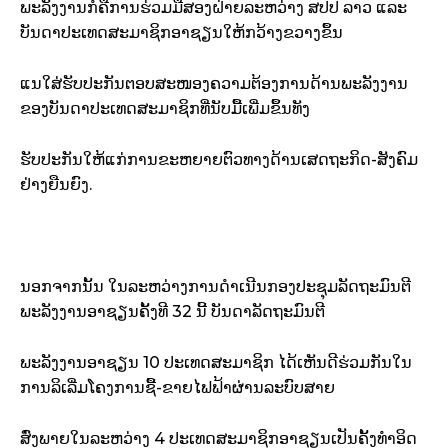
ພະລັງງານກໍຄືການຮ່ວມມືສອງຝ່າຍລະຫວ່າງ ສປປ ລາວ ແລະ
ບັນດາປະເທດສະມາຊິກອາຊຽນໃຫ້ກວ້າງຂວາງຂຶ້ນ
ແນໃສ່ຮັບປະກັນຕອບສະໜອງຄວາມຕ້ອງການດ້ານພະລັງງານ
ຂອງບັນດາປະເທດສະມາຊິກທີ່ນັບມື້ເພີ່ມຂຶ້ນທັງ
ຮັບປະກັນໃຫ້ແກ່ການຂະຫຍາຍຕົວທາງດ້ານເສດຖະກິດ-ສັງຄົມ
ຢ່າງຍືນຍົງ.
ນອກຈາກນັ້ນ ໃນລະຫວ່າງການດຳເນີນກອງປະຊຸມລັດຖະມົນຕີ
ພະລັງງານອາຊຽນຄັ້ງທີ 32 ນີ້ ບັນດາລັດຖະມົນຕີ
ພະລັງງານອາຊຽນ 10 ປະເທດສະມາຊິກ ໄດ້ເຫັນດີຮ່ວມກັນໃນ
ການລິເລີ່ມໂຄງການຊື້-ຂາຍໄຟຟ້າຜ່ານລະບົບສາຍ
ສົ່ງພາຍໃນລະຫວ່າງ 4 ປະເທດສະມາຊິກອາຊຽນເປັນຄັ້ງທຳອິດ