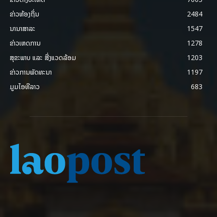
ຂ່າວທ້ອງຖິ່ນ
2484
ນານາສາລະ
1547
ຂ່າວເຫດການ
1278
ສຸຂະພາບ ແລະ ສີ່ງແວດລ້ອມ
1203
ຂ່າວການພັດທະນາ
1197
ມູມໄອທີລາວ
683