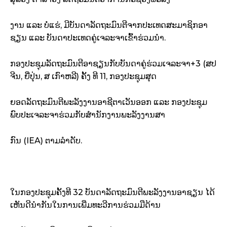
ງານ ແລະ ບໍ່ແຮ່, ມີບັນດາລັດຖະມົນຕີຈາກປະເທດສະມາຊິກອາ
ຊຽນ ແລະ ບັນດາປະເທດຄູ່ເຈລະຈາເຂົ້າຮ່ວມນຳ.
ກອງປະຊຸມລັດຖະມົນຕີອາຊຽນກັບບັນດາຄູ່ຮ່ວມເຈລະຈາ+3 (ສປ
ຈີນ, ຍີ່ປຸ່ນ, ສ ​ເກົາຫລີ) ຄັ້ງ ທີ 11, ກອງປະຊຸມສຸດ
ຍອດລັດຖະມົນຕີພະລັງງານອາຊີຕາເວັນອອກ ແລະ ກອງປະຊຸມ
ພົບປະເຈລະຈາຮ່ວມກັບສຳນັກງານພະລັງງານສາ
ກົນ (IEA) ຕາມລຳດັບ.
ໃນກອງປະຊຸມຄັ້ງທີ 32 ບັນດາລັດຖະມົນຕີພະລັງງານອາຊຽນ ໄດ້
ເຫັນດີນຳກັນໃນການເພີ່ມທະວີການຮ່ວມມືດ້ານ