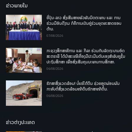
ຂ່າວພາຍໃນ
ຍີ່ປຸ່ນ-ລາວ ສົ່ງເສີມສາຍພົວພັນມິດຕະພາບ ແລະ ການ
ຮ່ວມມືອັນດີງາມ ກໍຄືການເປັນຄູ່ຮ່ວມຍຸດທະສາດຮອບ
ດ້ານ.
07/08/2026
ກະຊວງສຶກສາທິການ ແລະ ກິລາ ຮ່ວມກັບລັດຖະບານອົດ
ສະຕຣາລີ ໄດ້ນຳສະເໜີເຄື່ອງມືປະເມີນຕົນເອງສຳລັບຄູຊັ້ນ
ປະຖົມສຶກສາ ເພື່ອສົ່ງເສີມຄຸນນະພາບການສຶກສາ.
06/08/2026
ຮັກສາສິ່ງແວດລ້ອມ! ບໍ່ແຮ່ໃຕ້ດິນ ຊ່ວຍຫຼຸດຜ່ອນຜົນ
ກະທົບຕໍ່ສິ່ງແວດລ້ອມໜ້າດິນຮັກສາໜ້າດິນ.
06/08/2026
ຂ່າວຕ່າງປະເທດ