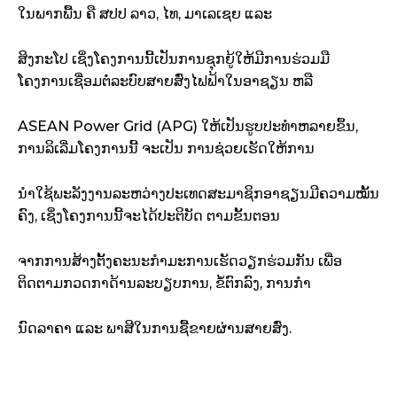
ໃນພາກພື້ນ ຄື ສປປ ລາວ, ໄທ, ມາເລເຊຍ ແລະ
ສິງກະໂປ ເຊິ່ງໂຄງການນີ້ເປັນການຊຸກຍູ້ໃຫ້ມີການຮ່ວມມື
ໂຄງການເຊື່ອມຕໍ່ລະບົບສາຍສົ່ງໄຟຟ້າໃນອາຊຽນ ຫລື
ASEAN Power Grid (APG) ໃຫ້ເປັນຮູບປະທຳຫລາຍຂຶ້ນ,
ການລິເລີ່ມໂຄງການນີ້ ຈະເປັນ ການຊ່ວຍເຮັດໃຫ້ການ
ນຳໃຊ້ພະລັງງານລະຫວ່າງປະເທດສະມາຊິກອາຊຽນມີຄວາມໝັ້ນ
ຄົງ, ເຊິ່ງໂຄງການນີ້ຈະໄດ້ປະຕິບັດ ຕາມຂັ້ນຕອນ
ຈາກການສ້າງຕັ້ງຄະນະກຳມະການເຮັດວຽກຮ່ວມກັນ ເພື່ອ
ຕິດຕາມກວດກາດ້ານລະບຽບການ, ຂໍ້ຕົກລົງ, ການກຳ
ນົດລາຄາ ແລະ ພາສີໃນການຊື້ຂາຍຜ່ານສາຍສົ່ງ.