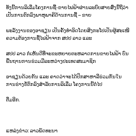
ທັງນີ້ການລິເລີ່ມໂຄງການຊື້-ຂາຍໄຟຟ້າຜ່ານລະບົບສາຍສົ່ງນີ້ຖືວ່າ
ເປັນການຕົກລົງພາຫຸພາຄີດ້ານການຊື້ – ຂາຍ
ພະລັງງານຂອງອາຊຽນ ເປັນຄັ້ງທຳອິດໂດຍສິງກະໂປເປັນຜູ້ສະເໜີ
ຄວາມຕ້ອງການຊື້ໄຟຟ້າຈາກ ສປປ ລາວ ແລະ
ສປປ ລາວ ກໍເຫັນດີທີ່ຈະຂະຫຍາຍຕະຫລາດການຂາຍໄຟຟ້າ ບົນ
ພື້ນຖານການຮ່ວມມືລະຫວ່າງປະເທດສະມາຊິກ
ອາຊຽນດ້ວຍກັນ ແລະ ຄາດວ່າຈະໄດ້ປຶກສາຫາລືຮ່ວມກັນໃນ
ການຮ່າງຂໍ້ຕົກລົງສຳລັບການລິເລີ່ມ ໂຄງການນີ້ຕໍ່ໄປ
ຕື່ມອີກ.
ແຫລ່ງຂ່າວ: ລາວພັດທະນາ