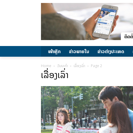
ໜ້າຫຼັກ
ຂ່າວພາຍ​ໃນ
ຂ່າວຕ່າງປະເທດ
Home
ວັນນະກຳ
ເລື່ອງເລົ່າ
Page 2
ເລື່ອງເລົ່າ