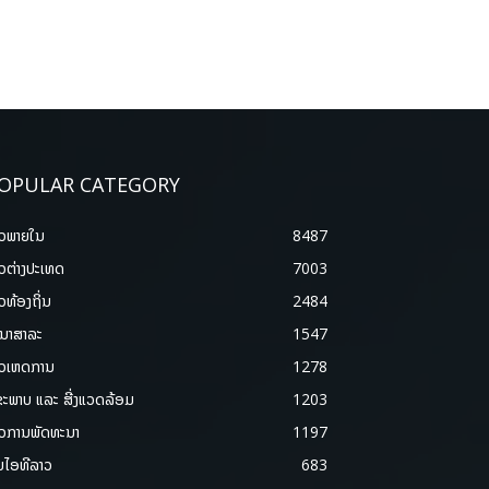
OPULAR CATEGORY
າວພາຍ​ໃນ
8487
າວຕ່າງປະເທດ
7003
າວທ້ອງຖິ່ນ
2484
ນາສາລະ
1547
າວເຫດການ
1278
ຂະພາບ ແລະ ສີ່ງແວດລ້ອມ
1203
າວການພັດທະນາ
1197
ມໄອທີລາວ
683