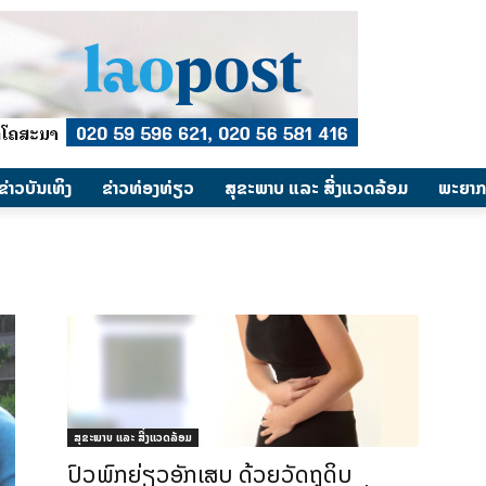
​ຂ່າວບັນເທິງ
​ຂ່າວທ່ອງທ່ຽວ
ສຸຂະພາບ ແລະ ສີ່ງແວດລ້ອມ
ພະຍາກ
ສຸຂະພາບ ແລະ ສີ່ງແວດລ້ອມ
ປົວພົກຍ່ຽວອັກເສບ ດ້ວຍວັດຖຸດິບ