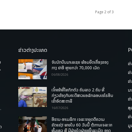
Page 2 of 3
ຂ່າວຕ່າງປະເທດ
P
ບ
ຈັບນັກບິນມາເລເຊຍ ພ້ອມຍຶດເຄື່ອງຂອງ
ຂ່
່
ກາງ ຢາອີ ຫຼາຍກວ່າ 70,000 ເມັດ
ຂ່
06/08/2026
ຂ່
ເຈົ້າໜ້າທີ່ໄທກັກຕົວ ຄົນລາວ 2 ຄົນ ທີ່
ນາ
ກ່ຽວຂ້ອງກັບຄະດີສາວແອລັກລອບເຮໂຣອີນ
ຂ່
ເຂົ້າອົດສະຕາລີ
ສຸ
.
16/07/2026
ຂ່
ອີຣານ-ອາເມລິກາ ເຈລະຈາຍຸດຕິຄວາມ
ຂັດແຍ່ງ! ພາຍໃນ 60 ວັນນີ້ ຖ້າການເຈລະຈາ
ມູ
ຸດ
ຫຼົ້ມເຫຼວ ຫຼື ມີຝ່າຍໃດຝ່າຍໜຶ່ງລະເມີດ ອາດ