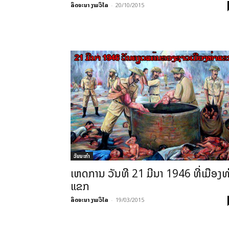
ລິດຈະນາ ງາມວິໄລ
-
20/10/2015
ວັນນະກຳ
ເຫດການ ວັນທີ 21 ມີນາ 1946 ທີ່ເມືອງທ
ແຂກ
ລິດຈະນາ ງາມວິໄລ
-
19/03/2015