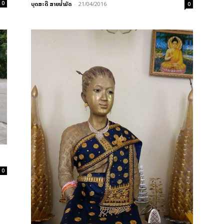
0
ບຸດສະດີ ສາຍນ້ຳມັດ
-
21/04/2016
0
0