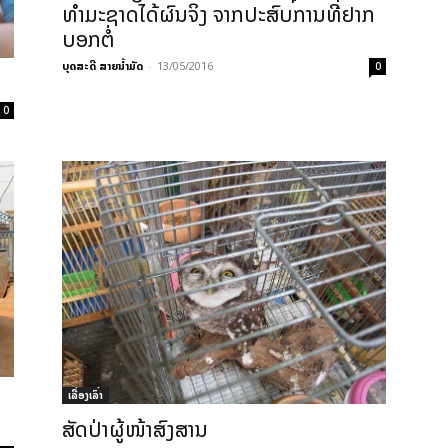
ທຳມະຊາດໄດ້ຜົນຈິງ ຈາກປະສົບການທີ່ຢາກ
ບອກຕໍ່
ບຸດສະດີ ສາຍນ້ຳມັດ
-
13/05/2016
0
0
ດ
ເລື່ອງເລົ່າ
ສັດປ່າຜູ້ໜ້າສົງສານ