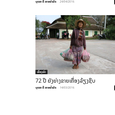
ບຸດສະດີ ສາຍນ້ຳມັດ
-
24/04/2016
ເລື່ອງເລົ່າ
72 ປີ ຍັງຍ່າງຂາຍເຄື່ອງລ້ຽງຊີບ
ບຸດສະດີ ສາຍນ້ຳມັດ
-
14/03/2016