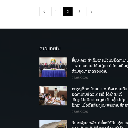
1
2
3
ຂ່າວພາຍໃນ
ຍີ່ປຸ່ນ-ລາວ ສົ່ງເສີມສາຍພົວພັນມິດຕະພາ
ແລະ ການຮ່ວມມືອັນດີງາມ ກໍຄືການເປັນຄູ
ຮ່ວມຍຸດທະສາດຮອບດ້ານ.
07/08/2026
ກະຊວງສຶກສາທິການ ແລະ ກິລາ ຮ່ວມກັບ
ລັດຖະບານອົດສະຕຣາລີ ໄດ້ນຳສະເໜີ
ເຄື່ອງມືປະເມີນຕົນເອງສຳລັບຄູຊັ້ນປະຖົມ
ສຶກສາ ເພື່ອສົ່ງເສີມຄຸນນະພາບການສຶກສາ
06/08/2026
ຮັກສາສິ່ງແວດລ້ອມ! ບໍ່ແຮ່ໃຕ້ດິນ ຊ່ວຍຫຼ