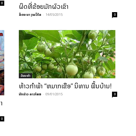
0
ຜິດທີ່ຂ້ອຍມັກຜົວເຂົາ
ລິດຈະນາ ງາມວິໄລ
-
14/05/2015
0
ວັນນະກຳ
ທ້າວກຳພ້າ “ຫມາກເຂືອ” ນິທານ ພື້ນບ້ານ!
ນັກຂ່າວ ລາວໂພສ
-
09/01/2015
0
່າ
0