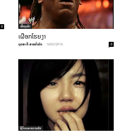
ເລື່ອງເລົ່າ
0
ເຜືອກໂຮຍງາ
ບຸດສະດີ ສາຍນ້ຳມັດ
-
16/02/2016
0
ຊີວິດແລະຄວາມຮັກ