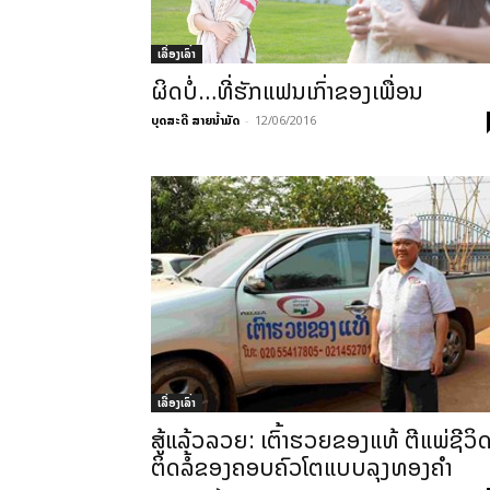
ເລື່ອງເລົ່າ
ຜິດບໍ່…ທີ່ຮັກແຟນເກົ່າຂອງເພື່ອນ
ບຸດສະດີ ສາຍນ້ຳມັດ
-
12/06/2016
ເລື່ອງເລົ່າ
ສູ້ແລ້ວລວຍ: ເຕົ້າຮວຍຂອງແທ້ ຕີແພ່ຊີວິ
ຕິດລໍ້ຂອງຄອບຄົວໂຕແບບລຸງທອງຄໍາ