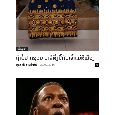
ເລື່ອງເລົ່າ
ຖ້າບໍ່ຢາກຊວຍ ຢ່າຂໍສິ່ງນີ້ກັບເຈົ້າແມ່ສີເມືອງ
ບຸດສະດີ ສາຍນ້ຳມັດ
-
29/02/2016
0