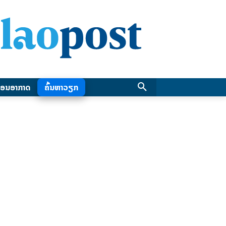
ອນອາກາດ
ຄົ້ນຫາວຽກ