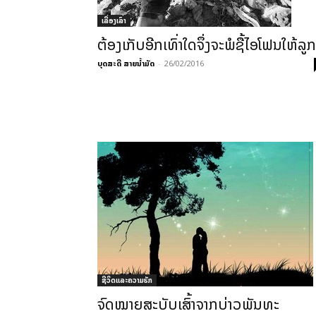
ເລື່ອງເລົ່າ
ຕ້ອງເກັບອີກເທົ່າໃດຈຶ່ງຈະພໍຊື້ໄອໂຟນໃຫ້ລູກ
ບຸດສະດີ ສາຍນ້ຳມັດ
-
26/02/2016
ຊີວິດແລະຄວາມຮັກ
ຈົດໝາຍສະບັບເສົ້າຈາກບ່າວພັນທະ