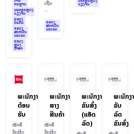
ການ
ນະຄອນຫຼວງ
ເຊື່ອ.
ຕະຫຼາດ
ວຽງຈັນ
ນະຄອນຫຼວງ
-...
ວຽງຈັນ
ແຂວງ
ແຂວງ
ບໍ່ແກ້ວ
ສະຫວັນ
ແຂວງ
ນະເຂດ
ສະຫວັນ
ນະເຂດ
ແຂວງ
ຫຼວງ
ນ້ຳທາ
ພະນັກງານ
ພະນັກງານ
ພະນັກງານ
ພະນັກງ
ຕ້ອນ
ສາງ
ຂົນສົ່ງ
ຂັບ
ຮັບ
ສີນຄ້າ
(ແອັດ
ລົດ
ລົດ)
ຂົນສົ່ງ
ໜ້າທີ່
ໜ້າທີ່
ຮັບຜິດ
ຮັບຜິດ
ໜ້າທີ່
ໜ້າທີ່