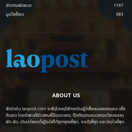
ຂ່າວການພັດທະນາ
1197
ມູມໄອທີລາວ
683
ABOUT US
ສຳນັກຂ່າວ laopost.com ຈະສ້າງໂຕເອງໃຫ້ກາຍເປັນຜູ້ນຳສື່ອອນລາຍຂອງລາວ ເພື່ອ
ຄົນລາວ ໂດຍນຳສະເໜີຂ່າວສານທີ່ມີຄຸນນະພາບ, ຖືກຕ້ອງຕາມແນວທາງນະໂຍບາຍຂອງ
ພັກ-ລັດ, ເປັນປະໂຫຍດຕໍ່ຜູ້ຊົມໃຫ້ໄດ້ຫຼາກຫຼາຍທີ່ສຸດ, ຈະແຈ້ງທີ່ສຸດ ແລະວ່ອງໄວທີ່ສຸດ.