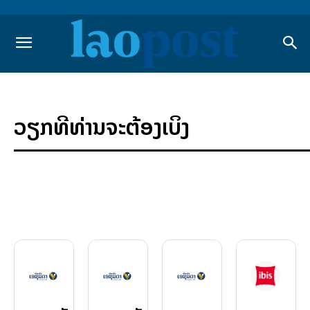
ວຽກທີ່ທ່ານຈະຕ້ອງເບິ່ງ