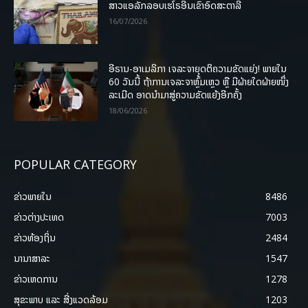
ສາວແອລັກລອບເຮໂຣອີນເຂົ້າອົດສະຕາລີ
16/07/2026
ອີຣານ-ອາເມລິກາ ເຈລະຈາຍຸດຕິຄວາມຂັດແຍ່ງ! ພາຍໃນ
60 ວັນນີ້ ຖ້າການເຈລະຈາຫຼົ້ມເຫຼວ ຫຼື ມີຝ່າຍໃດຝ່າຍໜຶ່ງ
ລະເມີດ ອາດນໍາມາສູ່ຄວາມຂັດແຍ້ງອີກຄັ້ງ
18/06/2026
POPULAR CATEGORY
ຂ່າວພາຍ​ໃນ
8486
ຂ່າວຕ່າງປະເທດ
7003
ຂ່າວທ້ອງຖິ່ນ
2484
ນານາສາລະ
1547
ຂ່າວເຫດການ
1278
ສຸຂະພາບ ແລະ ສີ່ງແວດລ້ອມ
1203