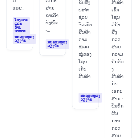
ມ
ເອກະ
ຂົນສົ່ງ
ສິນຄ້າ
ແລະ...
ສານ
ປະຈຳ -
ເຂົ້າ
ຂາເຂົ້າ
ຊ່ວຍ
ໂຊນ
ໂຮງແຮມ
ທັງໝົດ
ແລະ
ຈັດເກັບ
ລໍຖ້າ
ຮ້ານ
-...
ອາຫານ
ສີນຄ້າ
ສົ່ງ -
ນະຄອນຫຼວງ
ຕາມ
ກວດ
ວຽງຈັນ
ນະຄອນຫຼວງ
ວຽງຈັນ
ໜວດ
ສອບ
ໜູ່ຂອງ
ຄວາມ
ໂຊນ
ຖືກຕ້ອ
ເກັບ
ງ
ສີນຄ້າ
ສິນຄ້າ
-...
ກັບ
ເອກະ
ນະຄອນຫຼວງ
ສານ -
ວຽງຈັນ
ບັນທຶກ
ຜົນ
ການ
ກວດ
ສອບ