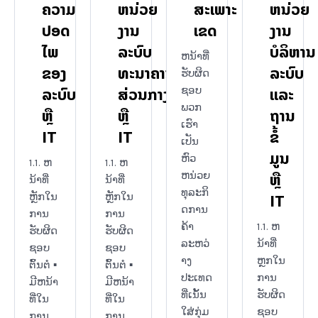
ຄວາມ
ຫນ່ວຍ
ສະເພາະ
ຫນ່ວຍ
ປອດ
ງານ
ເຂດ
ງານ
ໄພ
ລະບົບ
ບໍລິຫານ
ຫນ້າທີ່
ຂອງ
ທະນາຄານ
ລະບົບ
ຮັບຜິດ
ລະບົບ
ສ່ວນກາງ
ແລະ
ຊອບ
ພວກ
ຫຼື
ຫຼື
ຖານ
ເຮົາ
IT
IT
ຂໍໍ້
ເປັນ
ມູນ
ຫົວ
1.1. ຫ
1.1. ຫ
ຫຼື
ຫນ່ວຍ
ນ້າທີ່
ນ້າທີ່
ທຸລະກິ
IT
ຫຼັກໃນ
ຫຼັກໃນ
ດການ
ການ
ການ
ຄ້າ
1.1. ຫ
ຮັບຜິດ
ຮັບຜິດ
ລະຫວ່
ນ້າທີ່
ຊອບ
ຊອບ
າງ
ຫຼກໃນ
ຕົ້ນຕໍ ▪
ຕົ້ນຕໍ ▪
ປະເທດ
ການ
ມີຫນ້າ
ມີຫນ້າ
ທີ່ເນັ້ນ
ຮັບຜິດ
ທີ່ໃນ
ທີ່ໃນ
ໃສ່ກຸ່ມ
ຊອບ
ການ
ການ