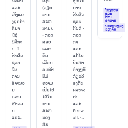
ພົວພັນ
ເຊື່ອ
ຫຼັກໃນ
ແລະ
(ວຽກ
ການ
ໂຮງແຮມ
ແລະ
ເບິ່ງແຍ
ພາກ
ຮັບຜິດ
ຮ້ານ
ອາຫານ
ງລູກຄ້າ
ສະຫ
ຊອບ
ນະຄອນຫຼວງ
ທີ່ມາ
ນາມ).
ຕົ້ນຕໍ •
ວຽງຈັນ
ໃຊ້
- ກວດ
ກວດ
ບໍລິກາ
ສອບ
ກາ
ນ. 
ແລະ
ແລະ
ຮັບຜິດ
ຄັດ
ແກ້ໄຂ
ຊອບ
ເລືອກ
ບັນຫາ
ໃນ
ລ ກຄ້າ
ຕ່າງໆທີ່
ການ
ທີ່ມີ
ກ່ຽວຂ້
ອຳານວ
ຄວາມ
ອງກັບ
ຍ
ເປັນໄປ
Netwo
ຄວາມ
ໄດ້ໃນ
rk
ສະດວ
ການ
ແລະ
ກ
ສະຫ
Firew
ແລະ...
ນອງ
all. •...
ສິນ