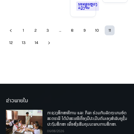
ນະຄອນຫຼວງ
ວຽງຈັນ
1
2
3
…
8
9
10
11
12
13
14
ຂ່າວພາຍໃນ
ກະຊວງສຶກສາທິການ ແລະ ກິລາ ຮ່ວມກັບລັດຖະບານອົດ
ສະຕຣາລີ ໄດ້ນຳສະເໜີເຄື່ອງມືປະເມີນຕົນເອງສຳລັບຄູຊັ້ນ
ປະຖົມສຶກສາ ເພື່ອສົ່ງເສີມຄຸນນະພາບການສຶກສາ.
06/08/2026