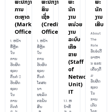
ພະນັກງານ
ພະນັກງານ
​ພະ
ພະ
ການ
ສິນ
ນັກ
ນັກ
ຕະຫຼາດ
ເຊື່ອ
ງານ
ງານ
(Marketing
(Credit
ຫນ່ວຍ
ເສີບ
Officer)
Officer)
ງານ
About
ລະບົບ
The
1. ຫນ້າ
1. ຫນ້າ
ເຄືອ
Role
ທີື່ຫຼັກ
ທີ່ຫຼັກ
ຮັບອໍເດີ້
ຂາຍ
ໃນ
ໃນ
ອາຫາ
ການ
ການ
(Staff
ນ ແລະ
ຮັບຜິດ
ຮັບຜິດ
of
ເຄື່ອງດື່
ຊອບ
ຊອບ
Network
ມ
ຕົ້ນຕໍ 
ຕົ້ນຕໍ
ຮັບຜິດ
Unit)
ຮັບຜິດ
ໂຄສະ
ຊອບ
ຊອບ
ນາ
IT
ໃນ
ໃນ
ຜະລິດ
ການ
ການ
ຕະພັນ
1.1. ຫ
ເກັບ
ຕິດຕໍໍ່
ສິນ
ນ້າທີ່
ໂຕະ...