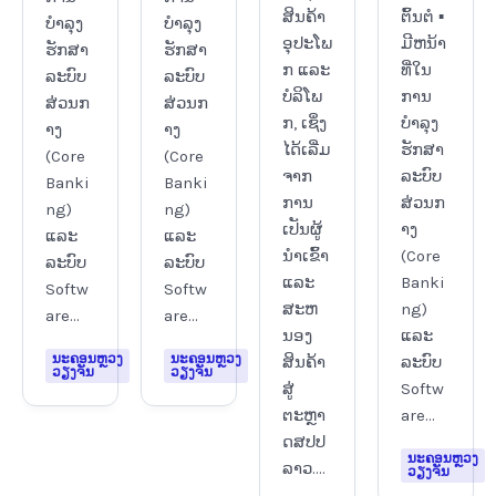
ສິນຄ້າ
ຕົ້ນຕໍ ▪
ບຳລຸງ
ບຳລຸງ
ອຸປະໂພ
ມີຫນ້າ
ຮັກສາ
ຮັກສາ
ກ ແລະ
ທີ່ໃນ
ລະບົບ
ລະບົບ
ບໍລິໂພ
ການ
ສ່ວນກ
ສ່ວນກ
ກ, ເຊິ່ງ
ບຳລຸງ
າງ
າງ
ໄດ້ເລີ່ມ
ຮັກສາ
(Core
(Core
ຈາກ
ລະບົບ
Banki
Banki
ການ
ສ່ວນກ
ng)
ng)
ເປັນຜູ້
າງ
ແລະ
ແລະ
ນໍາເຂົ້າ
(Core
ລະບົບ
ລະບົບ
ແລະ
Banki
Softw
Softw
ສະຫ
ng)
are...
are...
ນອງ
ແລະ
ນະຄອນຫຼວງ
ນະຄອນຫຼວງ
ສິນຄ້າ
ລະບົບ
ວຽງຈັນ
ວຽງຈັນ
ສູ່
Softw
ຕະຫຼາ
are...
ດສປປ
ນະຄອນຫຼວງ
ລາວ....
ວຽງຈັນ