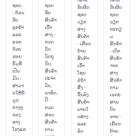
ຊອບ :
ຊອບ
ຮັບຜິດ
ຮັບຜິດ
- ຕ້ອນ
ຮັບ
ຊອບ
ຊອບ
ຮັບ
ສິນຄ້າ
ວຽກ
ວຽກ
ລູກຄ້າ
ເຂົ້າ
ສາງ
ກະກຽ
ແລະ
ສາງ -
ສິນຄ້າ
ມ
ແຂກ
ກວດ
- ເຄື່ອນ
ສິນຄ້າ
ດ້ວຍ
ນັບ
ຍ້າຍ
- ເບິກ
ຮອຍ
ວັດຖຸ
ສິນຄ້າ
ສິນຄ້າ
ຍິ້ມທີ່
ດິບ,
ເຂົ້າ
ຈາກ
ເປັນ
ສິນຄ້າ
ໂຊນ
ສາງ
ມິດ -
ປະຈໍາ
ລໍຖ້າ
ສິນຄ້າ
ສາມາ
ວັນ,
ສົ່ງ -
ຕາມ
ດໃຫ້ຂໍ້
ອາທິດ,
ຂື້ນລົງ
ເອກະ
ມູນ
ປີ -
ສີນຄ້າ
ສານ
ຕ່າງໆ
ກວດ
ພາຍໃ
ບິນ
ຂອງ
ສອບ
ນສາງ
ຂາຍ -
ທາງ
ສິນຄ້າ
ແລະ
ເຄື່ອນ
ໂຮງແຮ
ຕາມ
ລົດ
ຍ້າຍ