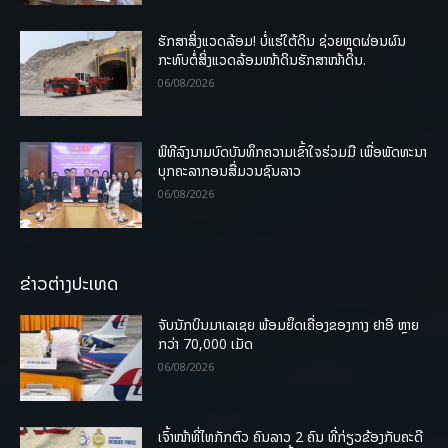
ຮັກສາສິ່ງແວດລ້ອມ! ບໍ່ແຮ່ໃຕ້ດິນ ຊ່ວຍຫຼຸດຜ່ອນຜົນ
ກະທົບຕໍ່ສິ່ງແວດລ້ອມໜ້າດິນຮັກສາໜ້າດິນ.
06/08/2026
ພິທີລົງນາມບົດບັນທຶກຄວາມເຂົ້າໃຈຮ່ວມມື ເພື່ອພັດທະນາ
ບຸກຄະລາກອນສື່ມວນຊົນລາວ
06/08/2026
ຂ່າວຕ່າງປະເທດ
ຈັບນັກບິນມາເລເຊຍ ພ້ອມຍຶດເຄື່ອງຂອງກາງ ຢາອີ ຫຼາຍ
ກວ່າ 70,000 ເມັດ
06/08/2026
ເຈົ້າໜ້າທີ່ໄທກັກຕົວ ຄົນລາວ 2 ຄົນ ທີ່ກ່ຽວຂ້ອງກັບຄະດີ