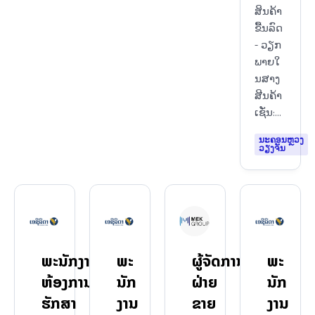
ສິນຄ້າ
ຂື້ນລົດ
- ວຽກ
ພາຍໃ
ນສາງ
ສີນຄ້າ
ເຊັ່ນ:...
ນະຄອນຫຼວງ
ວຽງຈັນ
ພະນັກງານ
ພະ
ຜູ້ຈັດການ
ພະ
ຫ້ອງການ
ນັກ
ຝ່າຍ
ນັກ
ຮັກສາ
ງານ
ຂາຍ
ງານ