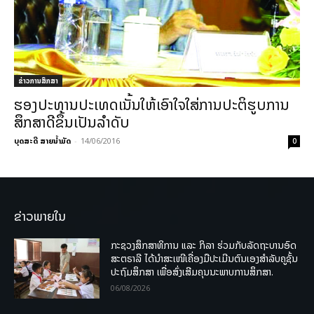
ຂ່າວການສຶກສາ
ຮອງປະທານປະເທດເນັ້ນໃຫ້ເອົາໃຈໃສ່ການປະຕິຮູບການ
ສຶກສາດີຂຶ້ນເປັນລຳດັບ
ບຸດສະດີ ສາຍນ້ຳມັດ
-
14/06/2016
0
ຂ່າວພາຍໃນ
ກະຊວງສຶກສາທິການ ແລະ ກິລາ ຮ່ວມກັບລັດຖະບານອົດ
ສະຕຣາລີ ໄດ້ນຳສະເໜີເຄື່ອງມືປະເມີນຕົນເອງສຳລັບຄູຊັ້ນ
ປະຖົມສຶກສາ ເພື່ອສົ່ງເສີມຄຸນນະພາບການສຶກສາ.
06/08/2026