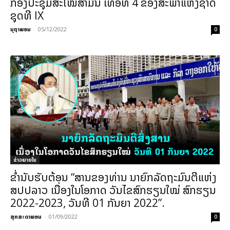
ກອງປະຊຸມສະໄໝສາມັນ ເທື່ອທີ 4 ຂອງສະພາແຫ່ງຊາດ
ຊຸດທີ IX
ນຸຖາພອນ
-
05/12/2022
0
ຂ່າວພາຍ​ໃນ
ຂໍ່ານັບຮັບຕ້ອນ “ສານຂອງທ່ານ ນາຍົກລັດຖະມົນຕີແຫ່ງ
ສປປລາວ ເນື່ອງໃນໂອກາດ ວັນໄຂສົກຮຽນໃໝ່ ສົກຮຽນ
2022-2023, ວັນທີ 01 ກັນຍາ 2022”.
ສຸກສະດາພອນ
-
01/09/2022
0