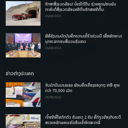
ຮັກສາສິ່ງແວດລ້ອມ! ບໍ່ແຮ່ໃຕ້ດິນ ຊ່ວຍຫຼຸດຜ່ອນຜົນ
ກະທົບຕໍ່ສິ່ງແວດລ້ອມໜ້າດິນຮັກສາໜ້າດິນ.
06/08/2026
ພິທີລົງນາມບົດບັນທຶກຄວາມເຂົ້າໃຈຮ່ວມມື ເພື່ອພັດທະນາ
ບຸກຄະລາກອນສື່ມວນຊົນລາວ
06/08/2026
ຂ່າວຕ່າງປະເທດ
ຈັບນັກບິນມາເລເຊຍ ພ້ອມຍຶດເຄື່ອງຂອງກາງ ຢາອີ ຫຼາຍ
ກວ່າ 70,000 ເມັດ
06/08/2026
ເຈົ້າໜ້າທີ່ໄທກັກຕົວ ຄົນລາວ 2 ຄົນ ທີ່ກ່ຽວຂ້ອງກັບຄະດີ
ສາວແອລັກລອບເຮໂຣອີນເຂົ້າອົດສະຕາລີ