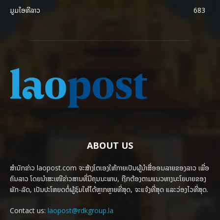
ມູມໄອທີລາວ
683
ABOUT US
ສຳນັກຂ່າວ laopost.com ຈະສ້າງໂຕເອງໃຫ້ກາຍເປັນຜູ້ນຳສື່ອອນລາຍຂອງລາວ ເພື່ອ
ຄົນລາວ ໂດຍນຳສະເໜີຂ່າວສານທີ່ມີຄຸນນະພາບ, ຖືກຕ້ອງຕາມແນວທາງນະໂຍບາຍຂອງ
ພັກ-ລັດ, ເປັນປະໂຫຍດຕໍ່ຜູ້ຊົມໃຫ້ໄດ້ຫຼາກຫຼາຍທີ່ສຸດ, ຈະແຈ້ງທີ່ສຸດ ແລະວ່ອງໄວທີ່ສຸດ.
Contact us:
laopost@rdkgroup.la