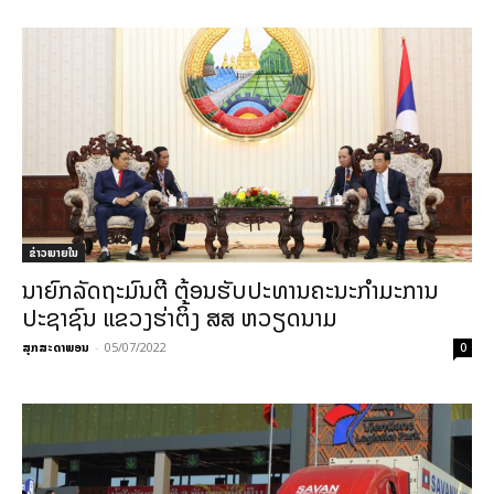
ຂ່າວພາຍ​ໃນ
ນາຍົກລັດຖະມົນຕີ ຕ້ອນຮັບປະທານຄະນະກຳມະການ
ປະຊາຊົນ ແຂວງຮ່າຕິ້ງ ສສ ຫວຽດນາມ
ສຸກສະດາພອນ
-
05/07/2022
0