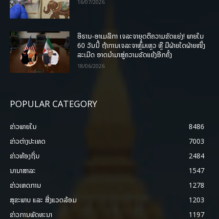
16/07/2026
ອີຣານ-ອາເມລິກາ ເຈລະຈາຍຸດຕິຄວາມຂັດແຍ່ງ! ພາຍໃນ
60 ວັນນີ້ ຖ້າການເຈລະຈາຫຼົ້ມເຫຼວ ຫຼື ມີຝ່າຍໃດຝ່າຍໜຶ່ງ
ລະເມີດ ອາດນໍາມາສູ່ຄວາມຂັດແຍ້ງອີກຄັ້ງ
18/06/2026
POPULAR CATEGORY
ຂ່າວພາຍ​ໃນ
8486
ຂ່າວຕ່າງປະເທດ
7003
ຂ່າວທ້ອງຖິ່ນ
2484
ນານາສາລະ
1547
ຂ່າວເຫດການ
1278
ສຸຂະພາບ ແລະ ສີ່ງແວດລ້ອມ
1203
ຂ່າວການພັດທະນາ
1197