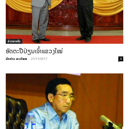
ຂ່າວພາຍ​ໃນ
ອັດຕະປືປ່ຽນເຈົ້າແຂວງໃໝ່
ນັກຂ່າວ ລາວໂພສ
-
21/11/2017
0