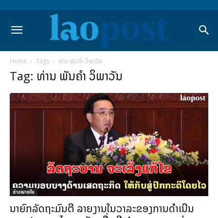
Home
Tags
ທ່ານ ພັນຄຳ ວິພາວັນ
Tag: ທ່ານ ພັນຄຳ ວິພາວັນ
ຂ່າວພາຍ​ໃນ
ນາຍົກລັດຖະມົນຕີ ລາຍງານໃນວາລະຂອງການດຳເນີນ