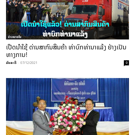
ຂ່າວພາຍ​ໃນ
ເປີດນຳໃຊ້ ດ່ານສາກົນສິນຄ້າ ທ່າບົກທ່ານາແລ້ງ ຢ່າງເປັນ
ທາງການ!
ມົນລະດີ
-
07/12/2021
0